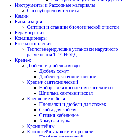
Инструменты и Расходные материалы
Снегоуборочная техника
Камин
Канализация
Септики и станции биологической очистки
Керамогранит
Кондиционеры
Котлы отопления
Теплогенерирующие установки наружного
размещения ТГУ НОРД
Крепеж
Дюбели и дюбель-гвозди
Дюбель-хомут
Дюбеля для теплоизоляции
Крепеж сантехнический
Наборы для крепления сантехники
Шпилька сантехническая
Крепление кабеля
Площадки и дюбели для стяжек
Скобы для кабеля
Стяжки кабельные
Хомут-липучка
Кронштейны
Кронштейны крюки и профили