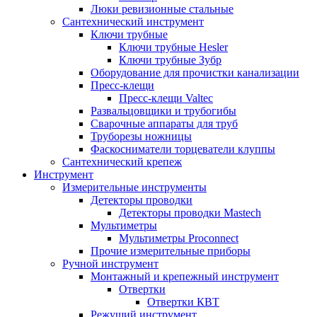
Люки ревизионные стальные
Сантехнический инструмент
Ключи трубные
Ключи трубные Hesler
Ключи трубные Зубр
Оборудование для прочистки канализации
Пресс-клещи
Пресс-клещи Valtec
Развальцовщики и трубогибы
Сварочные аппараты для труб
Труборезы ножницы
Фаскосниматели торцеватели клуппы
Сантехнический крепеж
Инструмент
Измерительные инструменты
Детекторы проводки
Детекторы проводки Mastech
Мультиметры
Мультиметры Proconnect
Прочие измерительные приборы
Ручной инструмент
Монтажный и крепежный инструмент
Отвертки
Отвертки КВТ
Режущий инструмент