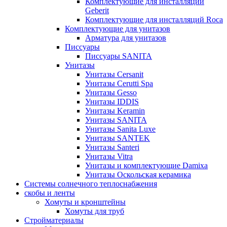
Комплектующие для инсталляций
Geberit
Комплектующие для инсталляций Roca
Комплектующие для унитазов
Арматура для унитазов
Писсуары
Писсуары SANITA
Унитазы
Унитазы Cersanit
Унитазы Cerutti Spa
Унитазы Gesso
Унитазы IDDIS
Унитазы Keramin
Унитазы SANITA
Унитазы Sanita Luxe
Унитазы SANTEK
Унитазы Santeri
Унитазы Vitra
Унитазы и комплектующие Damixa
Унитазы Оскольская керамика
Системы солнечного теплоснабжения
скобы и ленты
Хомуты и кронштейны
Хомуты для труб
Стройматериалы