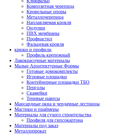
Кликфальц
Композитная черепица
Кровельные опоры
Металлочерепица
Наплавляемая кровля
Ондулин
ПВХ мембраны
Профнастил
Фальцевая кровля
крюки и профили
Профиль крепежный
Лакокрасочные материалы
Малые Архитектурные Формы
Готовые домокомплекты
Игровые площадки
Контейнерные площадки ТБО
Перголы
Скамейки
Теневые навесы
Мансардные окна и чердачные лестницы
Мастики и праймеры
Материалы для сухого строительства
Профиля для гипсокартона
Материалы под заказ
Металлопрокат