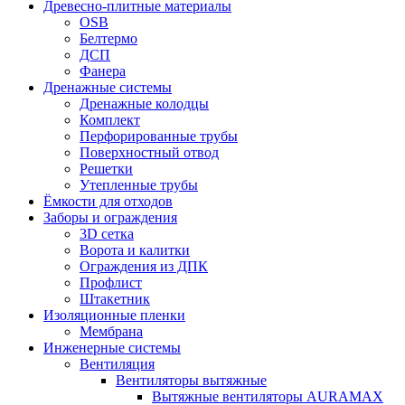
Древесно-плитные материалы
OSB
Белтермо
ДСП
Фанера
Дренажные системы
Дренажные колодцы
Комплект
Перфорированные трубы
Поверхностный отвод
Решетки
Утепленные трубы
Ёмкости для отходов
Заборы и ограждения
3D сетка
Ворота и калитки
Ограждения из ДПК
Профлист
Штакетник
Изоляционные пленки
Мембрана
Инженерные системы
Вентиляция
Вентиляторы вытяжные
Вытяжные вентиляторы AURAMAX