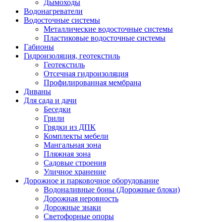
Дымоходы
Водонагреватели
Водосточные системы
Металлические водосточные системы
Пластиковые водосточные системы
Габионы
Гидроизоляция, геотекстиль
Геотекстиль
Отсечная гидроизоляция
Профилированная мембрана
Диваны
Для сада и дачи
Беседки
Грили
Грядки из ДПК
Комплекты мебели
Мангальная зона
Пляжная зона
Садовые строения
Уличное хранение
Дорожное и парковочное оборудование
Водоналивные боны (Дорожные блоки)
Дорожная неровность
Дорожные знаки
Светофорные опоры