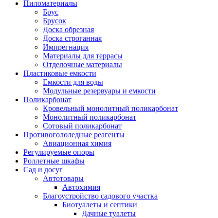
Пиломатериалы
Брус
Брусок
Доска обрезная
Доска строганная
Импрегнация
Материалы для террасы
Отделочные материалы
Пластиковые емкости
Емкости для воды
Модульные резервуары и емкости
Поликарбонат
Кровельный монолитный поликарбонат
Монолитный поликарбонат
Сотовый поликарбонат
Противогололедные реагенты
Авиационная химия
Регулируемые опоры
Роллетные шкафы
Сад и досуг
Автотовары
Автохимия
Благоустройство садового участка
Биотуалеты и септики
Дачные туалеты