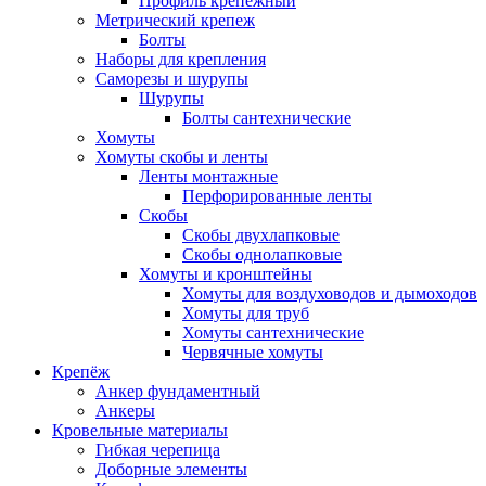
Профиль крепежный
Метрический крепеж
Болты
Наборы для крепления
Саморезы и шурупы
Шурупы
Болты сантехнические
Хомуты
Хомуты скобы и ленты
Ленты монтажные
Перфорированные ленты
Скобы
Скобы двухлапковые
Скобы однолапковые
Хомуты и кронштейны
Хомуты для воздуховодов и дымоходов
Хомуты для труб
Хомуты сантехнические
Червячные хомуты
Крепёж
Анкер фундаментный
Анкеры
Кровельные материалы
Гибкая черепица
Доборные элементы