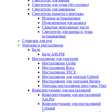
Смесители для ванны
Смесители для душа (без излива)
Смесители для раковины
Смесители скрытого монтажа
Изливы встраиваемые
Подключения для шланга
Скрытые монтажные части
Смесители для ванны и душа
встраиваемые
Сушилки для рук
Унитазы и инсталляции
Биде
Биде AM.PM
Инсталляции для унитазов
Инсталляции Grohe
Инсталляции Roca
Инсталляции TECE
Инсталляции для унитаза Geberit
Инсталляции для унитазов Berges
Унитазы инсталляции писсуары Vitra
Комплектующие для инсталляций
Комплектующие для инсталляций
Am.Pm
Комплектующие для инсталляций
Cersanit