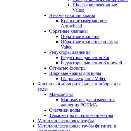
Шкафы коллекторные
Valtec
Незамерзающие краны
Краны незамерзающие
Arrowhead
Обратные клапаны
Обратные клапаны
Обратные клапаны фильтры
Valtec
Редукторы давления
Редукторы давления Far
Редукторы давления Kromwell
Сетчатые фильтры
Шаровые краны для воды
Шаровые краны Valtec
Контрольно-измерительные приборы для
воды
Манометры
Манометры для измерения
давления РОСМА
Счетчики воды
Термометры и термоманометры
Металлопластиковые трубы
Металлопластиковые трубы фитинги и