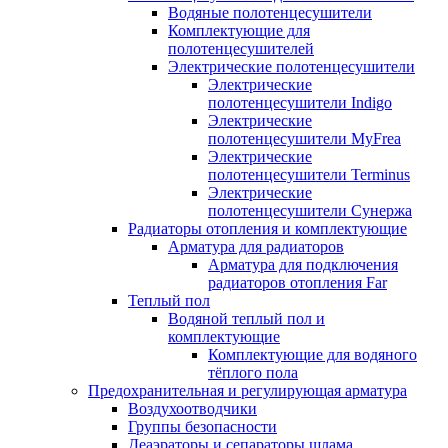
Водяные полотенцесушители
Комплектующие для
полотенцесушителей
Электрические полотенцесушители
Электрические
полотенцесушители Indigo
Электрические
полотенцесушители MyFrea
Электрические
полотенцесушители Terminus
Электрические
полотенцесушители Сунержа
Радиаторы отопления и комплектующие
Арматура для радиаторов
Арматура для подключения
радиаторов отопления Far
Теплый пол
Водяной теплый пол и
комплектующие
Комплектующие для водяного
тёплого пола
Предохранительная и регулирующая арматура
Воздухоотводчики
Группы безопасности
Деаэраторы и сепараторы шлама