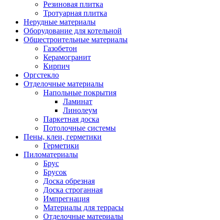
Резиновая плитка
Тротуарная плитка
Нерудные материалы
Оборудование для котельной
Общестроительные материалы
Газобетон
Керамогранит
Кирпич
Оргстекло
Отделочные материалы
Напольные покрытия
Ламинат
Линолеум
Паркетная доска
Потолочные системы
Пены, клеи, герметики
Герметики
Пиломатериалы
Брус
Брусок
Доска обрезная
Доска строганная
Импрегнация
Материалы для террасы
Отделочные материалы