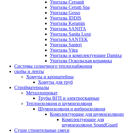
Унитазы Cersanit
Унитазы Cerutti Spa
Унитазы Gesso
Унитазы IDDIS
Унитазы Keramin
Унитазы SANITA
Унитазы Sanita Luxe
Унитазы SANTEK
Унитазы Santeri
Унитазы Vitra
Унитазы и комплектующие Damixa
Унитазы Оскольская керамика
Системы солнечного теплоснабжения
скобы и ленты
Хомуты и кронштейны
Хомуты для труб
Стройматериалы
Металлопрокат
Трубы ВГП и электросварные
Теплоизоляция и шумоизоляция
Шумоизоляция и виброизоляция
Комплектующие для шумоизоляции
Комплектующие для
шумоизоляции SoundGuard
Сухие строительные смеси