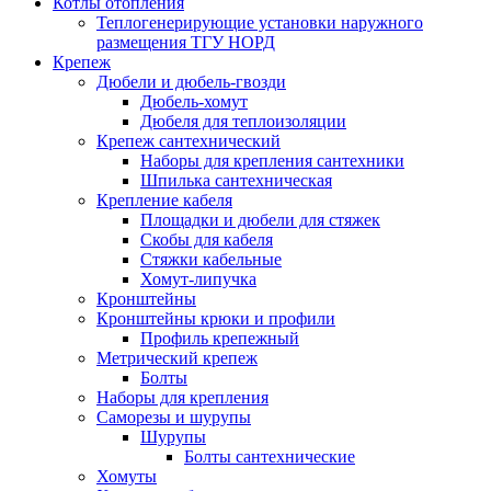
Котлы отопления
Теплогенерирующие установки наружного
размещения ТГУ НОРД
Крепеж
Дюбели и дюбель-гвозди
Дюбель-хомут
Дюбеля для теплоизоляции
Крепеж сантехнический
Наборы для крепления сантехники
Шпилька сантехническая
Крепление кабеля
Площадки и дюбели для стяжек
Скобы для кабеля
Стяжки кабельные
Хомут-липучка
Кронштейны
Кронштейны крюки и профили
Профиль крепежный
Метрический крепеж
Болты
Наборы для крепления
Саморезы и шурупы
Шурупы
Болты сантехнические
Хомуты