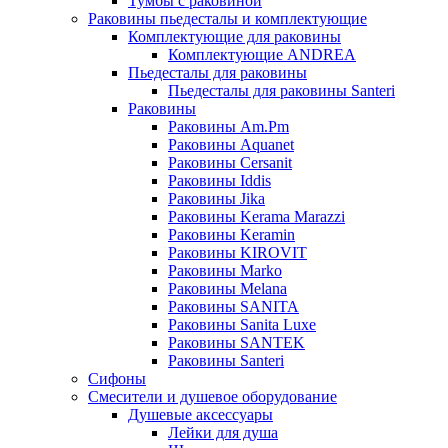
Тумбы с раковиной
Раковины пьедесталы и комплектующие
Комплектующие для раковины
Комплектующие ANDREA
Пьедесталы для раковины
Пьедесталы для раковины Santeri
Раковины
Раковины Am.Pm
Раковины Aquanet
Раковины Cersanit
Раковины Iddis
Раковины Jika
Раковины Kerama Marazzi
Раковины Keramin
Раковины KIROVIT
Раковины Marko
Раковины Melana
Раковины SANITA
Раковины Sanita Luxe
Раковины SANTEK
Раковины Santeri
Сифоны
Смесители и душевое оборудование
Душевые аксессуары
Лейки для душа