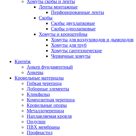
Хомуты скобы и ленты
Ленты монтажные
Перфорированные ленты
Скобы
Скобы двухлапковые
Скобы однолапковые
Хомуты и кронштейны
Хомуты для воздуховодов и дымоходов
Хомуты для труб
Хомуты сантехнические
Червячные хомуты
Крепёж
Анкер фундаментный
Анкеры
Кровельные материалы
Гибкая черепица
Доборные элементы
Кликфальц
Композитная черепица
Кровельные опоры
Металлочерепица
Наплавляемая кровля
Ондулин
ПВХ мембраны
Профнастил