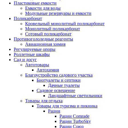
Пластиковые емкости
Емкости для воды
Модульные резервуары и емкости
Поликарбонат
Кровельный монолитный поликарбонат
Монолитный поликарбонат
Сотовый поликарбонат
Противогололедные реагенты
Авиационная химия
Регулируемые опоры
Роллетные шкафы
Сад и досуг
Автотовары
Автохимия
Благоустройство садового участка
Биотуалеты и септики
Дачные туалеты
Садовое освещение
Ландшафтные светильники
Товары для отдыха
Товары для туризма и пикника
Рации
Рации Comrade
Рации TurboSky
Рации Союз