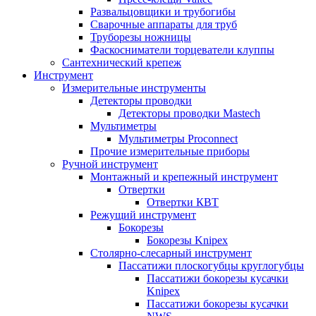
Развальцовщики и трубогибы
Сварочные аппараты для труб
Труборезы ножницы
Фаскосниматели торцеватели клуппы
Сантехнический крепеж
Инструмент
Измерительные инструменты
Детекторы проводки
Детекторы проводки Mastech
Мультиметры
Мультиметры Proconnect
Прочие измерительные приборы
Ручной инструмент
Монтажный и крепежный инструмент
Отвертки
Отвертки КВТ
Режущий инструмент
Бокорезы
Бокорезы Knipex
Столярно-слесарный инструмент
Пассатижи плоскогубцы круглогубцы
Пассатижи бокорезы кусачки
Knipex
Пассатижи бокорезы кусачки