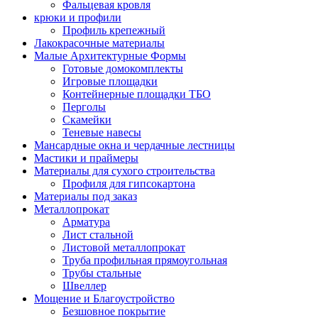
Фальцевая кровля
крюки и профили
Профиль крепежный
Лакокрасочные материалы
Малые Архитектурные Формы
Готовые домокомплекты
Игровые площадки
Контейнерные площадки ТБО
Перголы
Скамейки
Теневые навесы
Мансардные окна и чердачные лестницы
Мастики и праймеры
Материалы для сухого строительства
Профиля для гипсокартона
Материалы под заказ
Металлопрокат
Арматура
Лист стальной
Листовой металлопрокат
Труба профильная прямоугольная
Трубы стальные
Швеллер
Мощение и Благоустройство
Безшовное покрытие