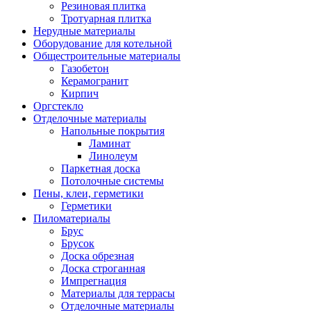
Резиновая плитка
Тротуарная плитка
Нерудные материалы
Оборудование для котельной
Общестроительные материалы
Газобетон
Керамогранит
Кирпич
Оргстекло
Отделочные материалы
Напольные покрытия
Ламинат
Линолеум
Паркетная доска
Потолочные системы
Пены, клеи, герметики
Герметики
Пиломатериалы
Брус
Брусок
Доска обрезная
Доска строганная
Импрегнация
Материалы для террасы
Отделочные материалы