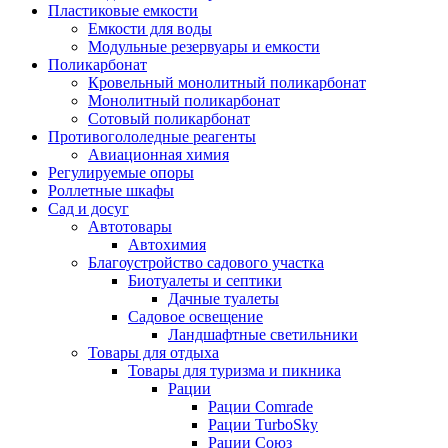
Пластиковые емкости
Емкости для воды
Модульные резервуары и емкости
Поликарбонат
Кровельный монолитный поликарбонат
Монолитный поликарбонат
Сотовый поликарбонат
Противогололедные реагенты
Авиационная химия
Регулируемые опоры
Роллетные шкафы
Сад и досуг
Автотовары
Автохимия
Благоустройство садового участка
Биотуалеты и септики
Дачные туалеты
Садовое освещение
Ландшафтные светильники
Товары для отдыха
Товары для туризма и пикника
Рации
Рации Comrade
Рации TurboSky
Рации Союз