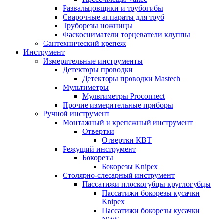
Развальцовщики и трубогибы
Сварочные аппараты для труб
Труборезы ножницы
Фаскосниматели торцеватели клуппы
Сантехнический крепеж
Инструмент
Измерительные инструменты
Детекторы проводки
Детекторы проводки Mastech
Мультиметры
Мультиметры Proconnect
Прочие измерительные приборы
Ручной инструмент
Монтажный и крепежный инструмент
Отвертки
Отвертки КВТ
Режущий инструмент
Бокорезы
Бокорезы Knipex
Столярно-слесарный инструмент
Пассатижи плоскогубцы круглогубцы
Пассатижи бокорезы кусачки
Knipex
Пассатижи бокорезы кусачки