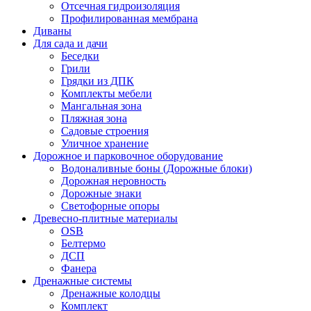
Отсечная гидроизоляция
Профилированная мембрана
Диваны
Для сада и дачи
Беседки
Грили
Грядки из ДПК
Комплекты мебели
Мангальная зона
Пляжная зона
Садовые строения
Уличное хранение
Дорожное и парковочное оборудование
Водоналивные боны (Дорожные блоки)
Дорожная неровность
Дорожные знаки
Светофорные опоры
Древесно-плитные материалы
OSB
Белтермо
ДСП
Фанера
Дренажные системы
Дренажные колодцы
Комплект