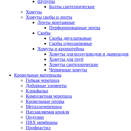
Шурупы
Болты сантехнические
Хомуты
Хомуты скобы и ленты
Ленты монтажные
Перфорированные ленты
Скобы
Скобы двухлапковые
Скобы однолапковые
Хомуты и кронштейны
Хомуты для воздуховодов и дымоходов
Хомуты для труб
Хомуты сантехнические
Червячные хомуты
Кровельные материалы
Гибкая черепица
Доборные элементы
Кликфальц
Композитная черепица
Кровельные опоры
Металлочерепица
Наплавляемая кровля
Ондулин
ПВХ мембраны
Профнастил