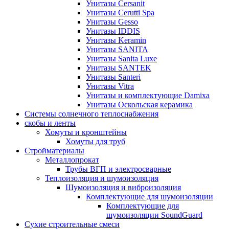
Унитазы Cersanit
Унитазы Cerutti Spa
Унитазы Gesso
Унитазы IDDIS
Унитазы Keramin
Унитазы SANITA
Унитазы Sanita Luxe
Унитазы SANTEK
Унитазы Santeri
Унитазы Vitra
Унитазы и комплектующие Damixa
Унитазы Оскольская керамика
Системы солнечного теплоснабжения
скобы и ленты
Хомуты и кронштейны
Хомуты для труб
Стройматериалы
Металлопрокат
Трубы ВГП и электросварные
Теплоизоляция и шумоизоляция
Шумоизоляция и виброизоляция
Комплектующие для шумоизоляции
Комплектующие для
шумоизоляции SoundGuard
Сухие строительные смеси