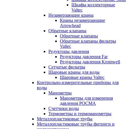
Шкафы коллекторные
Valtec
Незамерзающие краны
Краны незамерзающие
Arrowhead
Обратные клапаны
Обратные клапаны
Обратные клапаны фильтры
Valtec
Редукторы давления
Редукторы давления Far
Редукторы давления Kromwell
Сетчатые фильтры
Шаровые краны для воды
Шаровые краны Valtec
Контрольно-измерительные приборы для
воды
Манометры
Манометры для измерения
давления РОСМА
Счетчики воды
Термометры и термоманометры
Металлопластиковые трубы
Металлопластиковые трубы фитинги и