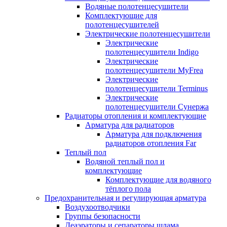
Водяные полотенцесушители
Комплектующие для
полотенцесушителей
Электрические полотенцесушители
Электрические
полотенцесушители Indigo
Электрические
полотенцесушители MyFrea
Электрические
полотенцесушители Terminus
Электрические
полотенцесушители Сунержа
Радиаторы отопления и комплектующие
Арматура для радиаторов
Арматура для подключения
радиаторов отопления Far
Теплый пол
Водяной теплый пол и
комплектующие
Комплектующие для водяного
тёплого пола
Предохранительная и регулирующая арматура
Воздухоотводчики
Группы безопасности
Деаэраторы и сепараторы шлама