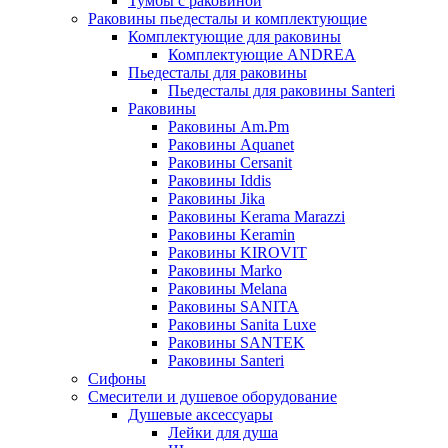
Тумбы с раковиной
Раковины пьедесталы и комплектующие
Комплектующие для раковины
Комплектующие ANDREA
Пьедесталы для раковины
Пьедесталы для раковины Santeri
Раковины
Раковины Am.Pm
Раковины Aquanet
Раковины Cersanit
Раковины Iddis
Раковины Jika
Раковины Kerama Marazzi
Раковины Keramin
Раковины KIROVIT
Раковины Marko
Раковины Melana
Раковины SANITA
Раковины Sanita Luxe
Раковины SANTEK
Раковины Santeri
Сифоны
Смесители и душевое оборудование
Душевые аксессуары
Лейки для душа