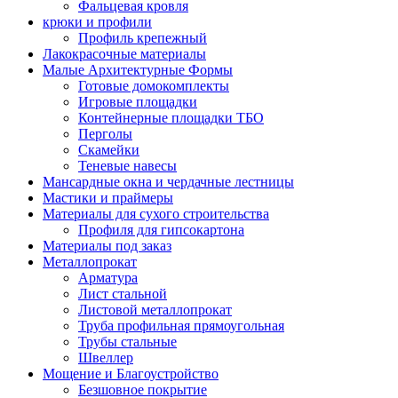
Фальцевая кровля
крюки и профили
Профиль крепежный
Лакокрасочные материалы
Малые Архитектурные Формы
Готовые домокомплекты
Игровые площадки
Контейнерные площадки ТБО
Перголы
Скамейки
Теневые навесы
Мансардные окна и чердачные лестницы
Мастики и праймеры
Материалы для сухого строительства
Профиля для гипсокартона
Материалы под заказ
Металлопрокат
Арматура
Лист стальной
Листовой металлопрокат
Труба профильная прямоугольная
Трубы стальные
Швеллер
Мощение и Благоустройство
Безшовное покрытие