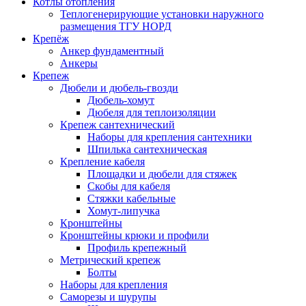
Котлы отопления
Теплогенерирующие установки наружного
размещения ТГУ НОРД
Крепёж
Анкер фундаментный
Анкеры
Крепеж
Дюбели и дюбель-гвозди
Дюбель-хомут
Дюбеля для теплоизоляции
Крепеж сантехнический
Наборы для крепления сантехники
Шпилька сантехническая
Крепление кабеля
Площадки и дюбели для стяжек
Скобы для кабеля
Стяжки кабельные
Хомут-липучка
Кронштейны
Кронштейны крюки и профили
Профиль крепежный
Метрический крепеж
Болты
Наборы для крепления
Саморезы и шурупы