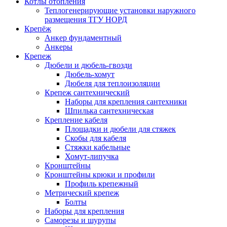
Котлы отопления
Теплогенерирующие установки наружного
размещения ТГУ НОРД
Крепёж
Анкер фундаментный
Анкеры
Крепеж
Дюбели и дюбель-гвозди
Дюбель-хомут
Дюбеля для теплоизоляции
Крепеж сантехнический
Наборы для крепления сантехники
Шпилька сантехническая
Крепление кабеля
Площадки и дюбели для стяжек
Скобы для кабеля
Стяжки кабельные
Хомут-липучка
Кронштейны
Кронштейны крюки и профили
Профиль крепежный
Метрический крепеж
Болты
Наборы для крепления
Саморезы и шурупы