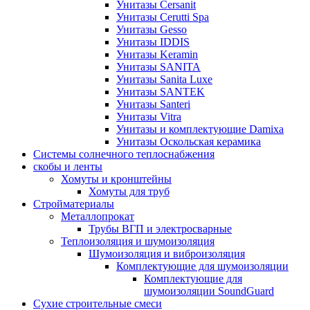
Унитазы Cersanit
Унитазы Cerutti Spa
Унитазы Gesso
Унитазы IDDIS
Унитазы Keramin
Унитазы SANITA
Унитазы Sanita Luxe
Унитазы SANTEK
Унитазы Santeri
Унитазы Vitra
Унитазы и комплектующие Damixa
Унитазы Оскольская керамика
Системы солнечного теплоснабжения
скобы и ленты
Хомуты и кронштейны
Хомуты для труб
Стройматериалы
Металлопрокат
Трубы ВГП и электросварные
Теплоизоляция и шумоизоляция
Шумоизоляция и виброизоляция
Комплектующие для шумоизоляции
Комплектующие для
шумоизоляции SoundGuard
Сухие строительные смеси