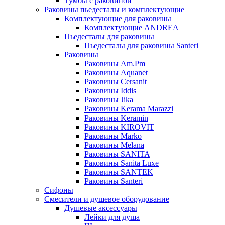
Тумбы с раковиной
Раковины пьедесталы и комплектующие
Комплектующие для раковины
Комплектующие ANDREA
Пьедесталы для раковины
Пьедесталы для раковины Santeri
Раковины
Раковины Am.Pm
Раковины Aquanet
Раковины Cersanit
Раковины Iddis
Раковины Jika
Раковины Kerama Marazzi
Раковины Keramin
Раковины KIROVIT
Раковины Marko
Раковины Melana
Раковины SANITA
Раковины Sanita Luxe
Раковины SANTEK
Раковины Santeri
Сифоны
Смесители и душевое оборудование
Душевые аксессуары
Лейки для душа