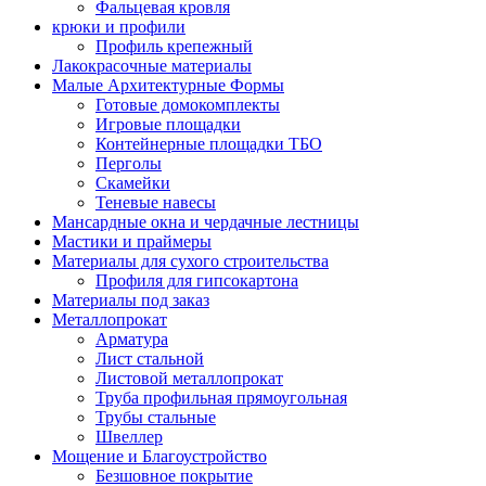
Фальцевая кровля
крюки и профили
Профиль крепежный
Лакокрасочные материалы
Малые Архитектурные Формы
Готовые домокомплекты
Игровые площадки
Контейнерные площадки ТБО
Перголы
Скамейки
Теневые навесы
Мансардные окна и чердачные лестницы
Мастики и праймеры
Материалы для сухого строительства
Профиля для гипсокартона
Материалы под заказ
Металлопрокат
Арматура
Лист стальной
Листовой металлопрокат
Труба профильная прямоугольная
Трубы стальные
Швеллер
Мощение и Благоустройство
Безшовное покрытие