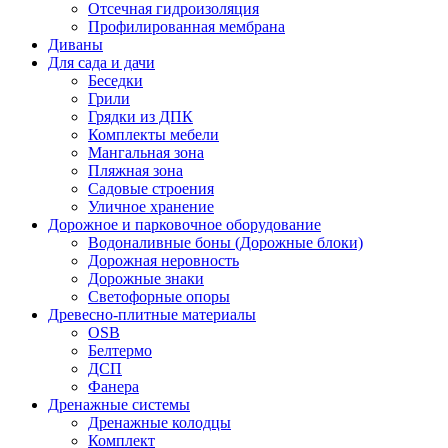
Отсечная гидроизоляция
Профилированная мембрана
Диваны
Для сада и дачи
Беседки
Грили
Грядки из ДПК
Комплекты мебели
Мангальная зона
Пляжная зона
Садовые строения
Уличное хранение
Дорожное и парковочное оборудование
Водоналивные боны (Дорожные блоки)
Дорожная неровность
Дорожные знаки
Светофорные опоры
Древесно-плитные материалы
OSB
Белтермо
ДСП
Фанера
Дренажные системы
Дренажные колодцы
Комплект