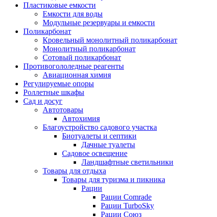
Пластиковые емкости
Емкости для воды
Модульные резервуары и емкости
Поликарбонат
Кровельный монолитный поликарбонат
Монолитный поликарбонат
Сотовый поликарбонат
Противогололедные реагенты
Авиационная химия
Регулируемые опоры
Роллетные шкафы
Сад и досуг
Автотовары
Автохимия
Благоустройство садового участка
Биотуалеты и септики
Дачные туалеты
Садовое освещение
Ландшафтные светильники
Товары для отдыха
Товары для туризма и пикника
Рации
Рации Comrade
Рации TurboSky
Рации Союз