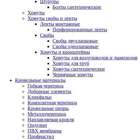
Шурупы
Болты сантехнические
Хомуты
Хомуты скобы и ленты
Ленты монтажные
Перфорированные ленты
Скобы
Скобы двухлапковые
Скобы однолапковые
Хомуты и кронштейны
Хомуты для воздуховодов и дымоходов
Хомуты для труб
Хомуты сантехнические
Червячные хомуты
Кровельные материалы
Гибкая черепица
Доборные элементы
Кликфальц
Композитная черепица
Кровельные опоры
Металлочерепица
Наплавляемая кровля
Ондулин
ПВХ мембраны
Профнастил