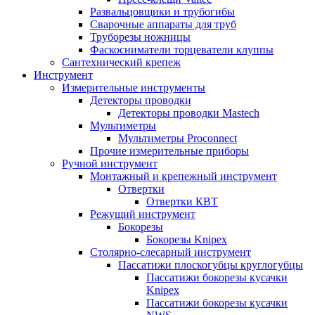
Развальцовщики и трубогибы
Сварочные аппараты для труб
Труборезы ножницы
Фаскосниматели торцеватели клуппы
Сантехнический крепеж
Инструмент
Измерительные инструменты
Детекторы проводки
Детекторы проводки Mastech
Мультиметры
Мультиметры Proconnect
Прочие измерительные приборы
Ручной инструмент
Монтажный и крепежный инструмент
Отвертки
Отвертки КВТ
Режущий инструмент
Бокорезы
Бокорезы Knipex
Столярно-слесарный инструмент
Пассатижи плоскогубцы круглогубцы
Пассатижи бокорезы кусачки
Knipex
Пассатижи бокорезы кусачки