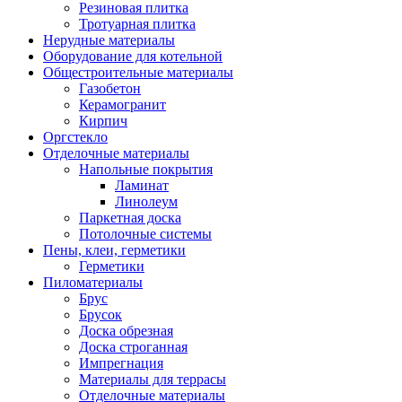
Резиновая плитка
Тротуарная плитка
Нерудные материалы
Оборудование для котельной
Общестроительные материалы
Газобетон
Керамогранит
Кирпич
Оргстекло
Отделочные материалы
Напольные покрытия
Ламинат
Линолеум
Паркетная доска
Потолочные системы
Пены, клеи, герметики
Герметики
Пиломатериалы
Брус
Брусок
Доска обрезная
Доска строганная
Импрегнация
Материалы для террасы
Отделочные материалы