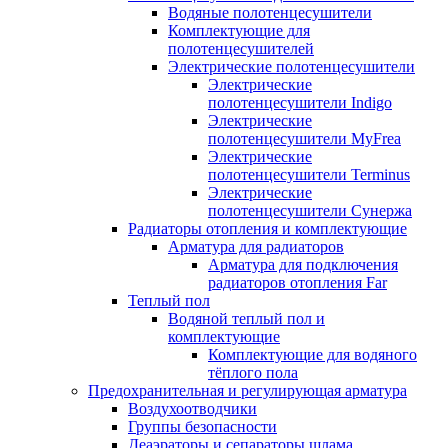
Водяные полотенцесушители
Комплектующие для
полотенцесушителей
Электрические полотенцесушители
Электрические
полотенцесушители Indigo
Электрические
полотенцесушители MyFrea
Электрические
полотенцесушители Terminus
Электрические
полотенцесушители Сунержа
Радиаторы отопления и комплектующие
Арматура для радиаторов
Арматура для подключения
радиаторов отопления Far
Теплый пол
Водяной теплый пол и
комплектующие
Комплектующие для водяного
тёплого пола
Предохранительная и регулирующая арматура
Воздухоотводчики
Группы безопасности
Деаэраторы и сепараторы шлама