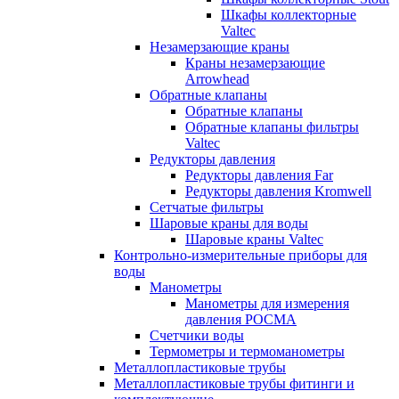
Шкафы коллекторные
Valtec
Незамерзающие краны
Краны незамерзающие
Arrowhead
Обратные клапаны
Обратные клапаны
Обратные клапаны фильтры
Valtec
Редукторы давления
Редукторы давления Far
Редукторы давления Kromwell
Сетчатые фильтры
Шаровые краны для воды
Шаровые краны Valtec
Контрольно-измерительные приборы для
воды
Манометры
Манометры для измерения
давления РОСМА
Счетчики воды
Термометры и термоманометры
Металлопластиковые трубы
Металлопластиковые трубы фитинги и