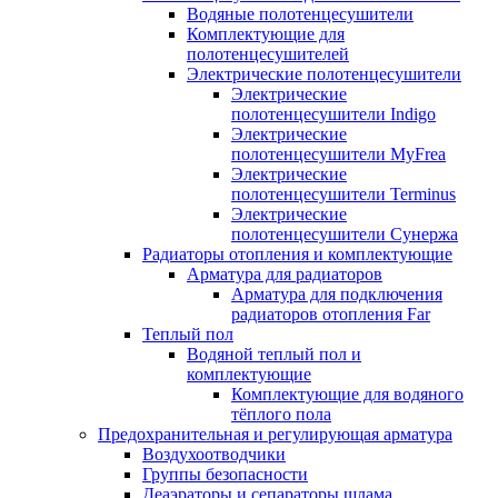
Водяные полотенцесушители
Комплектующие для
полотенцесушителей
Электрические полотенцесушители
Электрические
полотенцесушители Indigo
Электрические
полотенцесушители MyFrea
Электрические
полотенцесушители Terminus
Электрические
полотенцесушители Сунержа
Радиаторы отопления и комплектующие
Арматура для радиаторов
Арматура для подключения
радиаторов отопления Far
Теплый пол
Водяной теплый пол и
комплектующие
Комплектующие для водяного
тёплого пола
Предохранительная и регулирующая арматура
Воздухоотводчики
Группы безопасности
Деаэраторы и сепараторы шлама