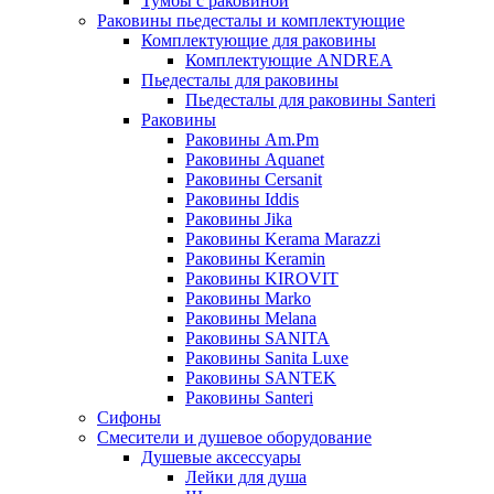
Тумбы с раковиной
Раковины пьедесталы и комплектующие
Комплектующие для раковины
Комплектующие ANDREA
Пьедесталы для раковины
Пьедесталы для раковины Santeri
Раковины
Раковины Am.Pm
Раковины Aquanet
Раковины Cersanit
Раковины Iddis
Раковины Jika
Раковины Kerama Marazzi
Раковины Keramin
Раковины KIROVIT
Раковины Marko
Раковины Melana
Раковины SANITA
Раковины Sanita Luxe
Раковины SANTEK
Раковины Santeri
Сифоны
Смесители и душевое оборудование
Душевые аксессуары
Лейки для душа