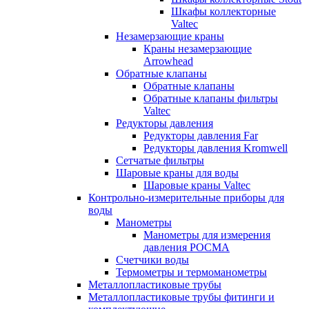
Шкафы коллекторные
Valtec
Незамерзающие краны
Краны незамерзающие
Arrowhead
Обратные клапаны
Обратные клапаны
Обратные клапаны фильтры
Valtec
Редукторы давления
Редукторы давления Far
Редукторы давления Kromwell
Сетчатые фильтры
Шаровые краны для воды
Шаровые краны Valtec
Контрольно-измерительные приборы для
воды
Манометры
Манометры для измерения
давления РОСМА
Счетчики воды
Термометры и термоманометры
Металлопластиковые трубы
Металлопластиковые трубы фитинги и