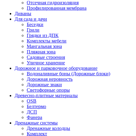
Отсечная гидроизоляция
Профилированная мембрана
Диваны
Для сада и дачи
Беседки
Грили
Грядки из ДПК
Комплекты мебели
Мангальная зона
Пляжная зона
Садовые строения
Уличное хранение
Дорожное и парковочное оборудование
Водоналивные боны (Дорожные блоки)
Дорожная неровность
Дорожные знаки
Светофорные опоры
Древесно-плитные материалы
OSB
Белтермо
ДСП
Фанера
Дренажные системы
Дренажные колодцы
Комплект