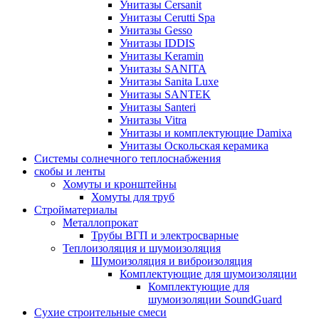
Унитазы Cersanit
Унитазы Cerutti Spa
Унитазы Gesso
Унитазы IDDIS
Унитазы Keramin
Унитазы SANITA
Унитазы Sanita Luxe
Унитазы SANTEK
Унитазы Santeri
Унитазы Vitra
Унитазы и комплектующие Damixa
Унитазы Оскольская керамика
Системы солнечного теплоснабжения
скобы и ленты
Хомуты и кронштейны
Хомуты для труб
Стройматериалы
Металлопрокат
Трубы ВГП и электросварные
Теплоизоляция и шумоизоляция
Шумоизоляция и виброизоляция
Комплектующие для шумоизоляции
Комплектующие для
шумоизоляции SoundGuard
Сухие строительные смеси