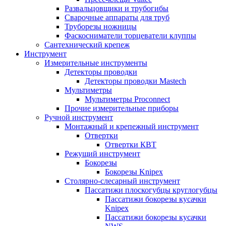
Развальцовщики и трубогибы
Сварочные аппараты для труб
Труборезы ножницы
Фаскосниматели торцеватели клуппы
Сантехнический крепеж
Инструмент
Измерительные инструменты
Детекторы проводки
Детекторы проводки Mastech
Мультиметры
Мультиметры Proconnect
Прочие измерительные приборы
Ручной инструмент
Монтажный и крепежный инструмент
Отвертки
Отвертки КВТ
Режущий инструмент
Бокорезы
Бокорезы Knipex
Столярно-слесарный инструмент
Пассатижи плоскогубцы круглогубцы
Пассатижи бокорезы кусачки
Knipex
Пассатижи бокорезы кусачки