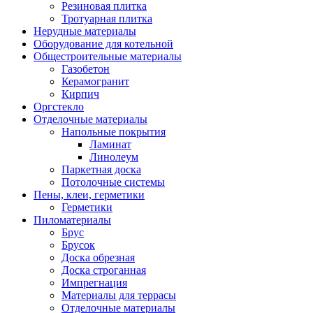
Резиновая плитка
Тротуарная плитка
Нерудные материалы
Оборудование для котельной
Общестроительные материалы
Газобетон
Керамогранит
Кирпич
Оргстекло
Отделочные материалы
Напольные покрытия
Ламинат
Линолеум
Паркетная доска
Потолочные системы
Пены, клеи, герметики
Герметики
Пиломатериалы
Брус
Брусок
Доска обрезная
Доска строганная
Импрегнация
Материалы для террасы
Отделочные материалы