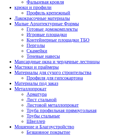
Фальцевая кровля
крюки и профили
Профиль крепежный
Лакокрасочные материалы
Малые Архитектурные Формы
Готовые домокомплекты
Игровые площадки
Контейнерные площадки ТБО
Перголы
Скамейки
Теневые навесы
Мансардные окна и чердачные лестницы
Мастики и праймеры
Материалы для сухого строительства
Профиля для гипсокартона
Материалы под заказ
Металлопрокат
Арматура
Лист стальной
Листовой металлопрокат
Труба профильная прямоугольная
Трубы стальные
Швеллер
Мощение и Благоустройство
Безшовное покрытие