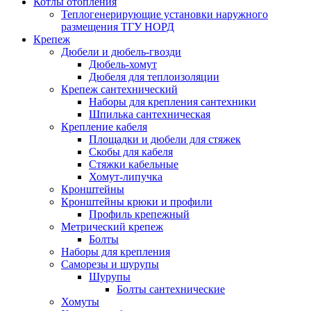
Котлы отопления
Теплогенерирующие установки наружного
размещения ТГУ НОРД
Крепеж
Дюбели и дюбель-гвозди
Дюбель-хомут
Дюбеля для теплоизоляции
Крепеж сантехнический
Наборы для крепления сантехники
Шпилька сантехническая
Крепление кабеля
Площадки и дюбели для стяжек
Скобы для кабеля
Стяжки кабельные
Хомут-липучка
Кронштейны
Кронштейны крюки и профили
Профиль крепежный
Метрический крепеж
Болты
Наборы для крепления
Саморезы и шурупы
Шурупы
Болты сантехнические
Хомуты