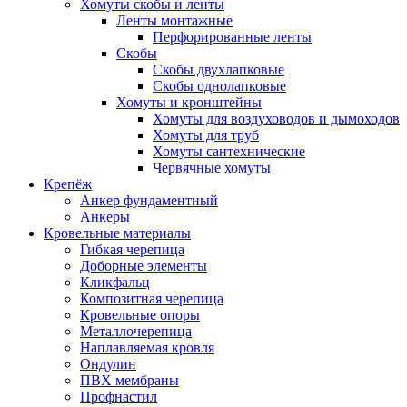
Хомуты скобы и ленты
Ленты монтажные
Перфорированные ленты
Скобы
Скобы двухлапковые
Скобы однолапковые
Хомуты и кронштейны
Хомуты для воздуховодов и дымоходов
Хомуты для труб
Хомуты сантехнические
Червячные хомуты
Крепёж
Анкер фундаментный
Анкеры
Кровельные материалы
Гибкая черепица
Доборные элементы
Кликфальц
Композитная черепица
Кровельные опоры
Металлочерепица
Наплавляемая кровля
Ондулин
ПВХ мембраны
Профнастил