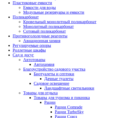
Пластиковые емкости
Емкости для воды
Модульные резервуары и емкости
Поликарбонат
Кровельный монолитный поликарбонат
Монолитный поликарбонат
Сотовый поликарбонат
Противогололедные реагенты
Авиационная химия
Регулируемые опоры
Роллетные шкафы
Сад и досуг
Автотовары
Автохимия
Благоустройство садового участка
Биотуалеты и септики
Дачные туалеты
Садовое освещение
Ландшафтные светильники
Товары для отдыха
Товары для туризма и пикника
Рации
Рации Comrade
Рации TurboSky
Рации Союз