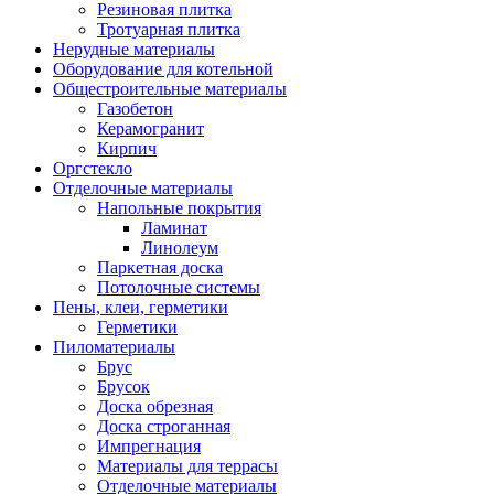
Резиновая плитка
Тротуарная плитка
Нерудные материалы
Оборудование для котельной
Общестроительные материалы
Газобетон
Керамогранит
Кирпич
Оргстекло
Отделочные материалы
Напольные покрытия
Ламинат
Линолеум
Паркетная доска
Потолочные системы
Пены, клеи, герметики
Герметики
Пиломатериалы
Брус
Брусок
Доска обрезная
Доска строганная
Импрегнация
Материалы для террасы
Отделочные материалы