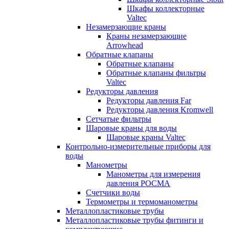
Шкафы коллекторные
Valtec
Незамерзающие краны
Краны незамерзающие
Arrowhead
Обратные клапаны
Обратные клапаны
Обратные клапаны фильтры
Valtec
Редукторы давления
Редукторы давления Far
Редукторы давления Kromwell
Сетчатые фильтры
Шаровые краны для воды
Шаровые краны Valtec
Контрольно-измерительные приборы для
воды
Манометры
Манометры для измерения
давления РОСМА
Счетчики воды
Термометры и термоманометры
Металлопластиковые трубы
Металлопластиковые трубы фитинги и