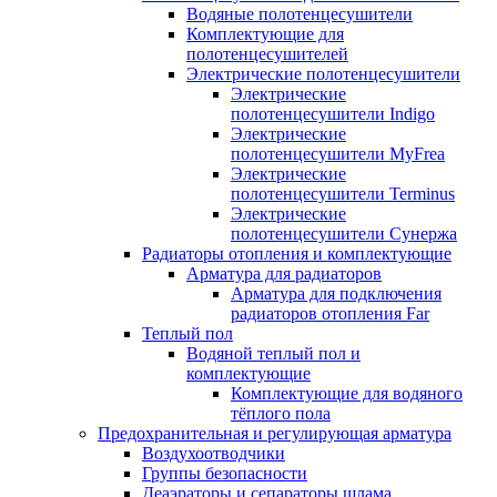
Водяные полотенцесушители
Комплектующие для
полотенцесушителей
Электрические полотенцесушители
Электрические
полотенцесушители Indigo
Электрические
полотенцесушители MyFrea
Электрические
полотенцесушители Terminus
Электрические
полотенцесушители Сунержа
Радиаторы отопления и комплектующие
Арматура для радиаторов
Арматура для подключения
радиаторов отопления Far
Теплый пол
Водяной теплый пол и
комплектующие
Комплектующие для водяного
тёплого пола
Предохранительная и регулирующая арматура
Воздухоотводчики
Группы безопасности
Деаэраторы и сепараторы шлама