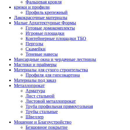
Фальцевая кровля
крюки и профили
Профиль крепежный
Лакокрасочные материалы
Малые Архитектурные Формы
Готовые домокомплекты
Игровые площадки
Контейнерные площадки ТБО
Перголы
Скамейки
Теневые навесы
Мансардные окна и чердачные лестницы
Мастики и праймеры
Материалы для сухого строительства
Профиля для гипсокартона
Материалы под заказ
Металлопрокат
Арматура
Лист стальной
Листовой металлопрокат
Труба профильная прямоугольная
Трубы стальные
Швеллер
Мощение и Благоустройство
Безшовное покрытие