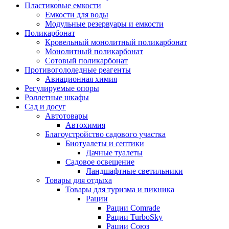
Пластиковые емкости
Емкости для воды
Модульные резервуары и емкости
Поликарбонат
Кровельный монолитный поликарбонат
Монолитный поликарбонат
Сотовый поликарбонат
Противогололедные реагенты
Авиационная химия
Регулируемые опоры
Роллетные шкафы
Сад и досуг
Автотовары
Автохимия
Благоустройство садового участка
Биотуалеты и септики
Дачные туалеты
Садовое освещение
Ландшафтные светильники
Товары для отдыха
Товары для туризма и пикника
Рации
Рации Comrade
Рации TurboSky
Рации Союз