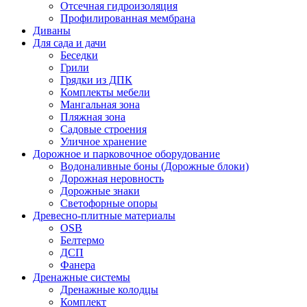
Отсечная гидроизоляция
Профилированная мембрана
Диваны
Для сада и дачи
Беседки
Грили
Грядки из ДПК
Комплекты мебели
Мангальная зона
Пляжная зона
Садовые строения
Уличное хранение
Дорожное и парковочное оборудование
Водоналивные боны (Дорожные блоки)
Дорожная неровность
Дорожные знаки
Светофорные опоры
Древесно-плитные материалы
OSB
Белтермо
ДСП
Фанера
Дренажные системы
Дренажные колодцы
Комплект