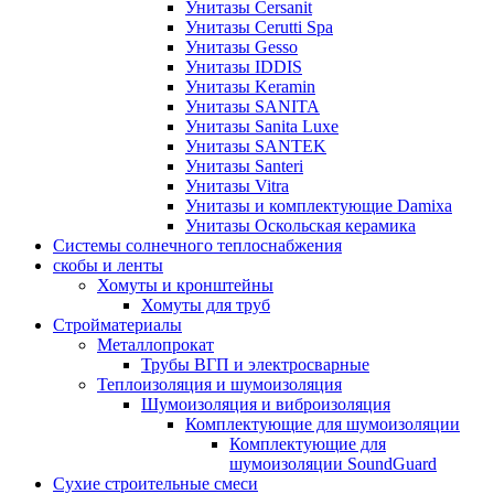
Унитазы Cersanit
Унитазы Cerutti Spa
Унитазы Gesso
Унитазы IDDIS
Унитазы Keramin
Унитазы SANITA
Унитазы Sanita Luxe
Унитазы SANTEK
Унитазы Santeri
Унитазы Vitra
Унитазы и комплектующие Damixa
Унитазы Оскольская керамика
Системы солнечного теплоснабжения
скобы и ленты
Хомуты и кронштейны
Хомуты для труб
Стройматериалы
Металлопрокат
Трубы ВГП и электросварные
Теплоизоляция и шумоизоляция
Шумоизоляция и виброизоляция
Комплектующие для шумоизоляции
Комплектующие для
шумоизоляции SoundGuard
Сухие строительные смеси