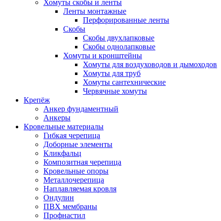
Хомуты скобы и ленты
Ленты монтажные
Перфорированные ленты
Скобы
Скобы двухлапковые
Скобы однолапковые
Хомуты и кронштейны
Хомуты для воздуховодов и дымоходов
Хомуты для труб
Хомуты сантехнические
Червячные хомуты
Крепёж
Анкер фундаментный
Анкеры
Кровельные материалы
Гибкая черепица
Доборные элементы
Кликфальц
Композитная черепица
Кровельные опоры
Металлочерепица
Наплавляемая кровля
Ондулин
ПВХ мембраны
Профнастил