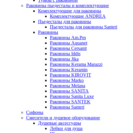
Тумбы с раковиной
Раковины пьедесталы и комплектующие
Комплектующие для раковины
Комплектующие ANDREA
Пьедесталы для раковины
Пьедесталы для раковины Santeri
Раковины
Раковины Am.Pm
Раковины Aquanet
Раковины Cersanit
Раковины Iddis
Раковины Jika
Раковины Kerama Marazzi
Раковины Keramin
Раковины KIROVIT
Раковины Marko
Раковины Melana
Раковины SANITA
Раковины Sanita Luxe
Раковины SANTEK
Раковины Santeri
Сифоны
Смесители и душевое оборудование
Душевые аксессуары
Лейки для душа