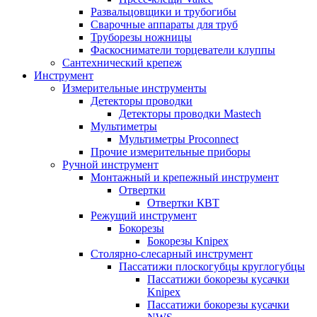
Развальцовщики и трубогибы
Сварочные аппараты для труб
Труборезы ножницы
Фаскосниматели торцеватели клуппы
Сантехнический крепеж
Инструмент
Измерительные инструменты
Детекторы проводки
Детекторы проводки Mastech
Мультиметры
Мультиметры Proconnect
Прочие измерительные приборы
Ручной инструмент
Монтажный и крепежный инструмент
Отвертки
Отвертки КВТ
Режущий инструмент
Бокорезы
Бокорезы Knipex
Столярно-слесарный инструмент
Пассатижи плоскогубцы круглогубцы
Пассатижи бокорезы кусачки
Knipex
Пассатижи бокорезы кусачки