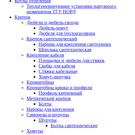
Котлы отопления
Теплогенерирующие установки наружного
размещения ТГУ НОРД
Крепеж
Дюбели и дюбель-гвозди
Дюбель-хомут
Дюбеля для теплоизоляции
Крепеж сантехнический
Наборы для крепления сантехники
Шпилька сантехническая
Крепление кабеля
Площадки и дюбели для стяжек
Скобы для кабеля
Стяжки кабельные
Хомут-липучка
Кронштейны
Кронштейны крюки и профили
Профиль крепежный
Метрический крепеж
Болты
Наборы для крепления
Саморезы и шурупы
Шурупы
Болты сантехнические
Хомуты