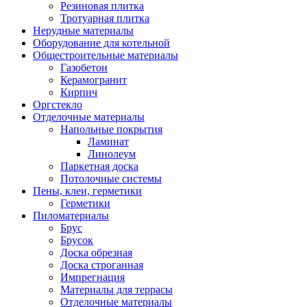
Резиновая плитка
Тротуарная плитка
Нерудные материалы
Оборудование для котельной
Общестроительные материалы
Газобетон
Керамогранит
Кирпич
Оргстекло
Отделочные материалы
Напольные покрытия
Ламинат
Линолеум
Паркетная доска
Потолочные системы
Пены, клеи, герметики
Герметики
Пиломатериалы
Брус
Брусок
Доска обрезная
Доска строганная
Импрегнация
Материалы для террасы
Отделочные материалы