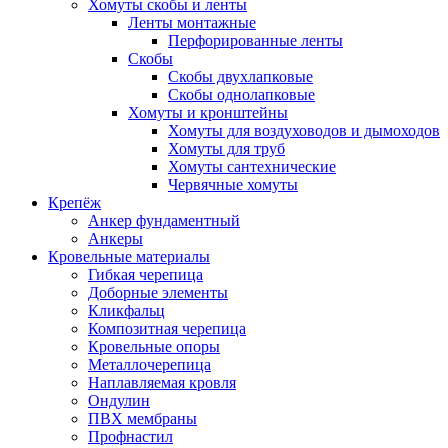
Хомуты скобы и ленты
Ленты монтажные
Перфорированные ленты
Скобы
Скобы двухлапковые
Скобы однолапковые
Хомуты и кронштейны
Хомуты для воздуховодов и дымоходов
Хомуты для труб
Хомуты сантехнические
Червячные хомуты
Крепёж
Анкер фундаментный
Анкеры
Кровельные материалы
Гибкая черепица
Доборные элементы
Кликфальц
Композитная черепица
Кровельные опоры
Металлочерепица
Наплавляемая кровля
Ондулин
ПВХ мембраны
Профнастил