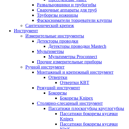
Развальцовщики и трубогибы
Сварочные аппараты для труб
Труборезы ножницы
Фаскосниматели торцеватели клуппы
Сантехнический крепеж
Инструмент
Измерительные инструменты
Детекторы проводки
Детекторы проводки Mastech
Мультиметры
Мультиметры Proconnect
Прочие измерительные приборы
Ручной инструмент
Монтажный и крепежный инструмент
Отвертки
Отвертки КВТ
Режущий инструмент
Бокорезы
Бокорезы Knipex
Столярно-слесарный инструмент
Пассатижи плоскогубцы круглогубцы
Пассатижи бокорезы кусачки
Knipex
Пассатижи бокорезы кусачки