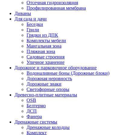
Отсечная гидроизоляция
Профилированная мембрана
Диваны
Для сада и дачи
Беседки
Грили
Грядки из ДПК
Комплекты мебели
Мангальная зона
Пляжная зона
Садовые строения
Уличное хранение
Дорожное и парковочное оборудование
Водоналивные боны (Дорожные блоки)
Дорожная неровность
Дорожные знаки
Светофорные опоры
Древесно-плитные материалы
OSB
Белтермо
ДСП
Фанера
Дренажные системы
Дренажные колодцы
Комплект