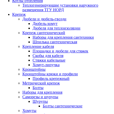
Котлы отопления
Теплогенерирующие установки наружного
размещения ТГУ НОРД
Крепеж
Дюбели и дюбель-гвозди
Дюбель-хомут
Дюбеля для теплоизоляции
Крепеж сантехнический
Наборы для крепления сантехники
Шпилька сантехническая
Крепление кабеля
Площадки и дюбели для стяжек
Скобы для кабеля
Стяжки кабельные
Хомут-липучка
Кронштейны
Кронштейны крюки и профили
Профиль крепежный
Метрический крепеж
Болты
Наборы для крепления
Саморезы и шурупы
Шурупы
Болты сантехнические
Хомуты