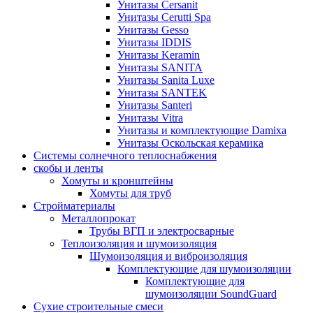
Унитазы Cersanit
Унитазы Cerutti Spa
Унитазы Gesso
Унитазы IDDIS
Унитазы Keramin
Унитазы SANITA
Унитазы Sanita Luxe
Унитазы SANTEK
Унитазы Santeri
Унитазы Vitra
Унитазы и комплектующие Damixa
Унитазы Оскольская керамика
Системы солнечного теплоснабжения
скобы и ленты
Хомуты и кронштейны
Хомуты для труб
Стройматериалы
Металлопрокат
Трубы ВГП и электросварные
Теплоизоляция и шумоизоляция
Шумоизоляция и виброизоляция
Комплектующие для шумоизоляции
Комплектующие для
шумоизоляции SoundGuard
Сухие строительные смеси