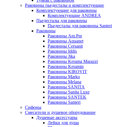
Тумбы с раковиной
Раковины пьедесталы и комплектующие
Комплектующие для раковины
Комплектующие ANDREA
Пьедесталы для раковины
Пьедесталы для раковины Santeri
Раковины
Раковины Am.Pm
Раковины Aquanet
Раковины Cersanit
Раковины Iddis
Раковины Jika
Раковины Kerama Marazzi
Раковины Keramin
Раковины KIROVIT
Раковины Marko
Раковины Melana
Раковины SANITA
Раковины Sanita Luxe
Раковины SANTEK
Раковины Santeri
Сифоны
Смесители и душевое оборудование
Душевые аксессуары
Лейки для душа