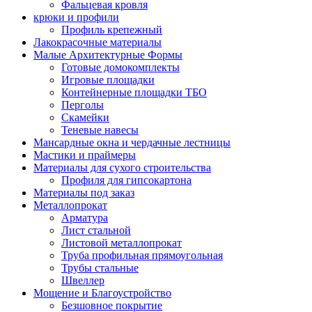
Фальцевая кровля
крюки и профили
Профиль крепежный
Лакокрасочные материалы
Малые Архитектурные Формы
Готовые домокомплекты
Игровые площадки
Контейнерные площадки ТБО
Перголы
Скамейки
Теневые навесы
Мансардные окна и чердачные лестницы
Мастики и праймеры
Материалы для сухого строительства
Профиля для гипсокартона
Материалы под заказ
Металлопрокат
Арматура
Лист стальной
Листовой металлопрокат
Труба профильная прямоугольная
Трубы стальные
Швеллер
Мощение и Благоустройство
Безшовное покрытие