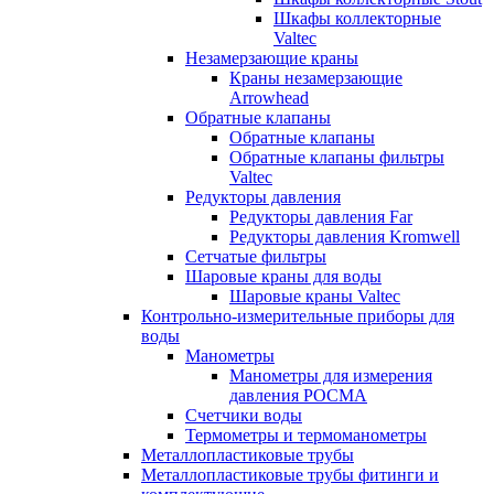
Шкафы коллекторные
Valtec
Незамерзающие краны
Краны незамерзающие
Arrowhead
Обратные клапаны
Обратные клапаны
Обратные клапаны фильтры
Valtec
Редукторы давления
Редукторы давления Far
Редукторы давления Kromwell
Сетчатые фильтры
Шаровые краны для воды
Шаровые краны Valtec
Контрольно-измерительные приборы для
воды
Манометры
Манометры для измерения
давления РОСМА
Счетчики воды
Термометры и термоманометры
Металлопластиковые трубы
Металлопластиковые трубы фитинги и