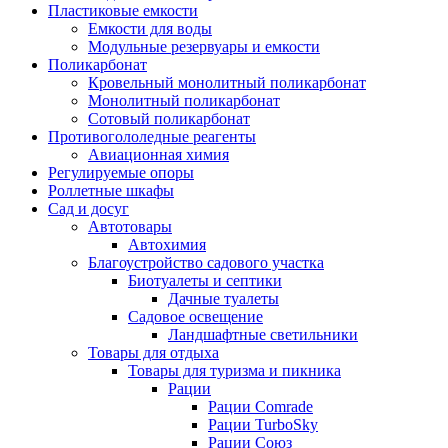
Пластиковые емкости
Емкости для воды
Модульные резервуары и емкости
Поликарбонат
Кровельный монолитный поликарбонат
Монолитный поликарбонат
Сотовый поликарбонат
Противогололедные реагенты
Авиационная химия
Регулируемые опоры
Роллетные шкафы
Сад и досуг
Автотовары
Автохимия
Благоустройство садового участка
Биотуалеты и септики
Дачные туалеты
Садовое освещение
Ландшафтные светильники
Товары для отдыха
Товары для туризма и пикника
Рации
Рации Comrade
Рации TurboSky
Рации Союз