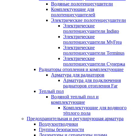
Водяные полотенцесушители
Комплектующие для
полотенцесушителей
Электрические полотенцесушители
Электрические
полотенцесушители Indigo
Электрические
полотенцесушители MyFrea
Электрические
полотенцесушители Terminus
Электрические
полотенцесушители Сунержа
Радиаторы отопления и комплектующие
Арматура для радиаторов
Арматура для подключения
радиаторов отопления Far
Теплый пол
Водяной теплый пол и
комплектующие
Комплектующие для водяного
тёплого пола
Предохранительная и регулирующая арматура
Воздухоотводчики
Группы безопасности
Деаэраторы и сепараторы шлама