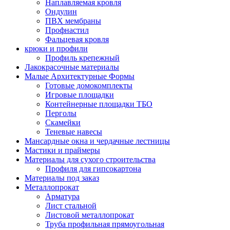
Наплавляемая кровля
Ондулин
ПВХ мембраны
Профнастил
Фальцевая кровля
крюки и профили
Профиль крепежный
Лакокрасочные материалы
Малые Архитектурные Формы
Готовые домокомплекты
Игровые площадки
Контейнерные площадки ТБО
Перголы
Скамейки
Теневые навесы
Мансардные окна и чердачные лестницы
Мастики и праймеры
Материалы для сухого строительства
Профиля для гипсокартона
Материалы под заказ
Металлопрокат
Арматура
Лист стальной
Листовой металлопрокат
Труба профильная прямоугольная