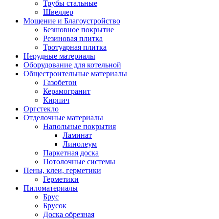
Трубы стальные
Швеллер
Мощение и Благоустройство
Безшовное покрытие
Резиновая плитка
Тротуарная плитка
Нерудные материалы
Оборудование для котельной
Общестроительные материалы
Газобетон
Керамогранит
Кирпич
Оргстекло
Отделочные материалы
Напольные покрытия
Ламинат
Линолеум
Паркетная доска
Потолочные системы
Пены, клеи, герметики
Герметики
Пиломатериалы
Брус
Брусок
Доска обрезная