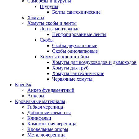
Саморезы и шурупы
Шурупы
Болты сантехнические
Хомуты
Хомуты скобы и ленты
Ленты монтажные
Перфорированные ленты
Скобы
Скобы двухлапковые
Скобы однолапковые
Хомуты и кронштейны
Хомуты для воздуховодов и дымоходов
Хомуты для труб
Хомуты сантехнические
Червячные хомуты
Крепёж
Анкер фундаментный
Анкеры
Кровельные материалы
Гибкая черепица
Доборные элементы
Кликфальц
Композитная черепица
Кровельные опоры
Металлочерепица