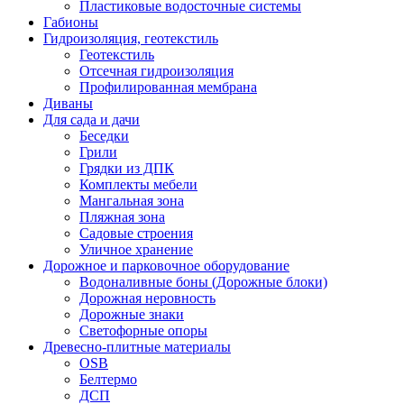
Пластиковые водосточные системы
Габионы
Гидроизоляция, геотекстиль
Геотекстиль
Отсечная гидроизоляция
Профилированная мембрана
Диваны
Для сада и дачи
Беседки
Грили
Грядки из ДПК
Комплекты мебели
Мангальная зона
Пляжная зона
Садовые строения
Уличное хранение
Дорожное и парковочное оборудование
Водоналивные боны (Дорожные блоки)
Дорожная неровность
Дорожные знаки
Светофорные опоры
Древесно-плитные материалы
OSB
Белтермо
ДСП