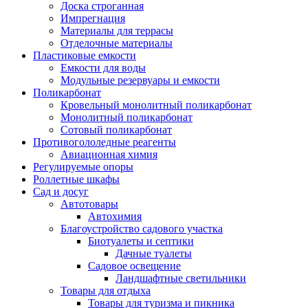
Доска строганная
Импрегнация
Материалы для террасы
Отделочные материалы
Пластиковые емкости
Емкости для воды
Модульные резервуары и емкости
Поликарбонат
Кровельный монолитный поликарбонат
Монолитный поликарбонат
Сотовый поликарбонат
Противогололедные реагенты
Авиационная химия
Регулируемые опоры
Роллетные шкафы
Сад и досуг
Автотовары
Автохимия
Благоустройство садового участка
Биотуалеты и септики
Дачные туалеты
Садовое освещение
Ландшафтные светильники
Товары для отдыха
Товары для туризма и пикника