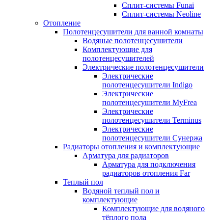
Сплит-системы Funai
Сплит-системы Neoline
Отопление
Полотенцесушители для ванной комнаты
Водяные полотенцесушители
Комплектующие для
полотенцесушителей
Электрические полотенцесушители
Электрические
полотенцесушители Indigo
Электрические
полотенцесушители MyFrea
Электрические
полотенцесушители Terminus
Электрические
полотенцесушители Сунержа
Радиаторы отопления и комплектующие
Арматура для радиаторов
Арматура для подключения
радиаторов отопления Far
Теплый пол
Водяной теплый пол и
комплектующие
Комплектующие для водяного
тёплого пола