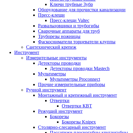
Ключи трубные Зубр
Оборудование для прочистки канализации
Пресс-клещи
Пресс-клещи Valtec
Развальцовщики и трубогибы
Сварочные аппараты для труб
Труборезы ножницы
Фаскосниматели торцеватели клуппы
Сантехнический крепеж
Инструмент
Измерительные инструменты
Детекторы проводки
Детекторы проводки Mastech
Мультиметры
Мультиметры Proconnect
Прочие измерительные приборы
Ручной инструмент
Монтажный и крепежный инструмент
Отвертки
Отвертки КВТ
Режущий инструмент
Бокорезы
Бокорезы Knipex
Столярно-слесарный инструмент
Пассатижи плоскогубцы круглогубцы