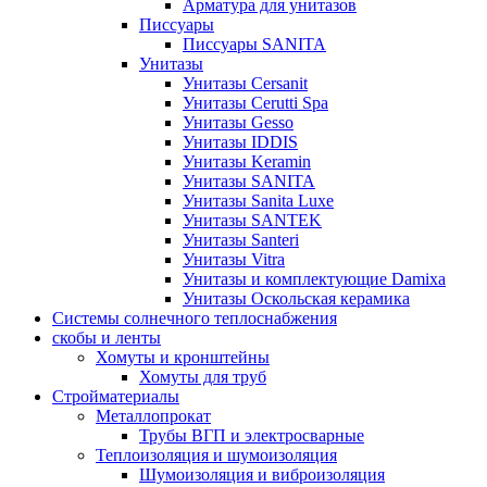
Арматура для унитазов
Писсуары
Писсуары SANITA
Унитазы
Унитазы Cersanit
Унитазы Cerutti Spa
Унитазы Gesso
Унитазы IDDIS
Унитазы Keramin
Унитазы SANITA
Унитазы Sanita Luxe
Унитазы SANTEK
Унитазы Santeri
Унитазы Vitra
Унитазы и комплектующие Damixa
Унитазы Оскольская керамика
Системы солнечного теплоснабжения
скобы и ленты
Хомуты и кронштейны
Хомуты для труб
Стройматериалы
Металлопрокат
Трубы ВГП и электросварные
Теплоизоляция и шумоизоляция
Шумоизоляция и виброизоляция