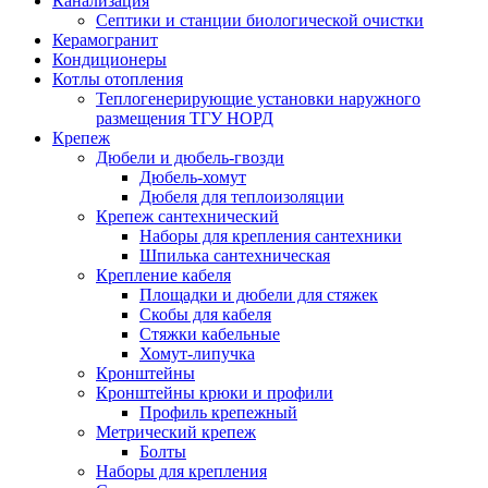
Канализация
Септики и станции биологической очистки
Керамогранит
Кондиционеры
Котлы отопления
Теплогенерирующие установки наружного
размещения ТГУ НОРД
Крепеж
Дюбели и дюбель-гвозди
Дюбель-хомут
Дюбеля для теплоизоляции
Крепеж сантехнический
Наборы для крепления сантехники
Шпилька сантехническая
Крепление кабеля
Площадки и дюбели для стяжек
Скобы для кабеля
Стяжки кабельные
Хомут-липучка
Кронштейны
Кронштейны крюки и профили
Профиль крепежный
Метрический крепеж
Болты
Наборы для крепления