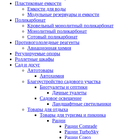
Пластиковые емкости
Емкости для воды
Модульные резервуары и емкости
Поликарбонат
Кровельный монолитный поликарбонат
Монолитный поликарбонат
Сотовый поликарбонат
Противогололедные реагенты
Авиационная химия
Регулируемые опоры
Роллетные шкафы
Сад и досуг
Автотовары
Автохимия
Благоустройство садового участка
Биотуалеты и септики
Дачные туалеты
Садовое освещение
Ландшафтные светильники
Товары для отдыха
Товары для туризма и пикника
Рации
Рации Comrade
Рации TurboSky
Рации Союз