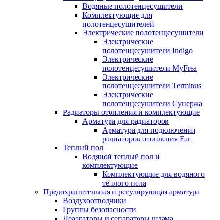
Водяные полотенцесушители
Комплектующие для
полотенцесушителей
Электрические полотенцесушители
Электрические
полотенцесушители Indigo
Электрические
полотенцесушители MyFrea
Электрические
полотенцесушители Terminus
Электрические
полотенцесушители Сунержа
Радиаторы отопления и комплектующие
Арматура для радиаторов
Арматура для подключения
радиаторов отопления Far
Теплый пол
Водяной теплый пол и
комплектующие
Комплектующие для водяного
тёплого пола
Предохранительная и регулирующая арматура
Воздухоотводчики
Группы безопасности
Деаэраторы и сепараторы шлама