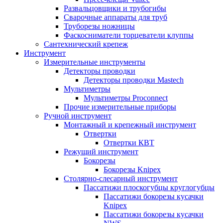
Развальцовщики и трубогибы
Сварочные аппараты для труб
Труборезы ножницы
Фаскосниматели торцеватели клуппы
Сантехнический крепеж
Инструмент
Измерительные инструменты
Детекторы проводки
Детекторы проводки Mastech
Мультиметры
Мультиметры Proconnect
Прочие измерительные приборы
Ручной инструмент
Монтажный и крепежный инструмент
Отвертки
Отвертки КВТ
Режущий инструмент
Бокорезы
Бокорезы Knipex
Столярно-слесарный инструмент
Пассатижи плоскогубцы круглогубцы
Пассатижи бокорезы кусачки
Knipex
Пассатижи бокорезы кусачки