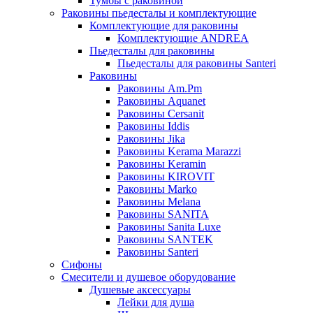
Тумбы с раковиной
Раковины пьедесталы и комплектующие
Комплектующие для раковины
Комплектующие ANDREA
Пьедесталы для раковины
Пьедесталы для раковины Santeri
Раковины
Раковины Am.Pm
Раковины Aquanet
Раковины Cersanit
Раковины Iddis
Раковины Jika
Раковины Kerama Marazzi
Раковины Keramin
Раковины KIROVIT
Раковины Marko
Раковины Melana
Раковины SANITA
Раковины Sanita Luxe
Раковины SANTEK
Раковины Santeri
Сифоны
Смесители и душевое оборудование
Душевые аксессуары
Лейки для душа