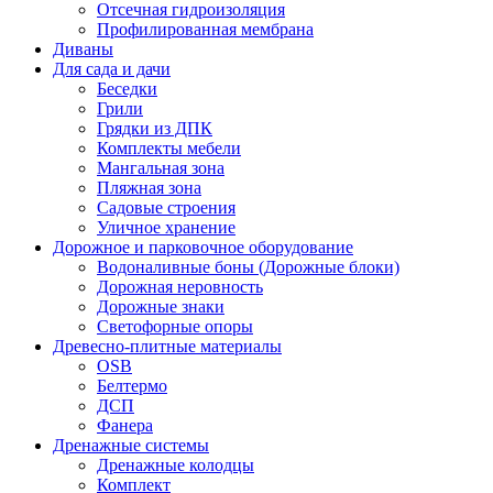
Отсечная гидроизоляция
Профилированная мембрана
Диваны
Для сада и дачи
Беседки
Грили
Грядки из ДПК
Комплекты мебели
Мангальная зона
Пляжная зона
Садовые строения
Уличное хранение
Дорожное и парковочное оборудование
Водоналивные боны (Дорожные блоки)
Дорожная неровность
Дорожные знаки
Светофорные опоры
Древесно-плитные материалы
OSB
Белтермо
ДСП
Фанера
Дренажные системы
Дренажные колодцы
Комплект