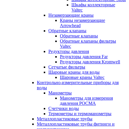
Шкафы коллекторные
Valtec
Незамерзающие краны
Краны незамерзающие
Arrowhead
Обратные клапаны
Обратные клапаны
Обратные клапаны фильтры
Valtec
Редукторы давления
Редукторы давления Far
Редукторы давления Kromwell
Сетчатые фильтры
Шаровые краны для воды
Шаровые краны Valtec
Контрольно-измерительные приборы для
воды
Манометры
Манометры для измерения
давления РОСМА
Счетчики воды
Термометры и термоманометры
Металлопластиковые трубы
Металлопластиковые трубы фитинги и