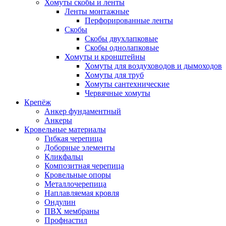
Хомуты скобы и ленты
Ленты монтажные
Перфорированные ленты
Скобы
Скобы двухлапковые
Скобы однолапковые
Хомуты и кронштейны
Хомуты для воздуховодов и дымоходов
Хомуты для труб
Хомуты сантехнические
Червячные хомуты
Крепёж
Анкер фундаментный
Анкеры
Кровельные материалы
Гибкая черепица
Доборные элементы
Кликфальц
Композитная черепица
Кровельные опоры
Металлочерепица
Наплавляемая кровля
Ондулин
ПВХ мембраны
Профнастил