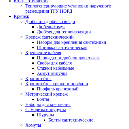
Котлы отопления
Теплогенерирующие установки наружного
размещения ТГУ НОРД
Крепеж
Дюбели и дюбель-гвозди
Дюбель-хомут
Дюбеля для теплоизоляции
Крепеж сантехнический
Наборы для крепления сантехники
Шпилька сантехническая
Крепление кабеля
Площадки и дюбели для стяжек
Скобы для кабеля
Стяжки кабельные
Хомут-липучка
Кронштейны
Кронштейны крюки и профили
Профиль крепежный
Метрический крепеж
Болты
Наборы для крепления
Саморезы и шурупы
Шурупы
Болты сантехнические
Хомуты