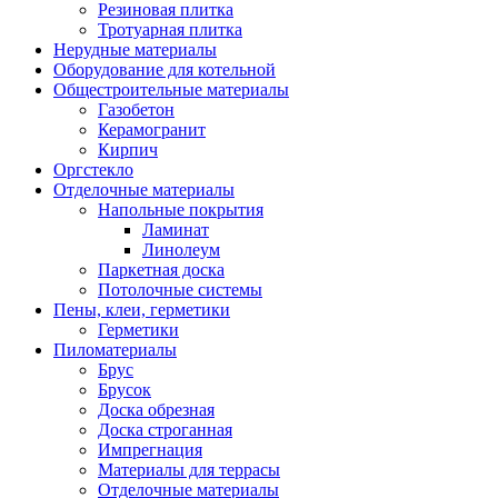
Резиновая плитка
Тротуарная плитка
Нерудные материалы
Оборудование для котельной
Общестроительные материалы
Газобетон
Керамогранит
Кирпич
Оргстекло
Отделочные материалы
Напольные покрытия
Ламинат
Линолеум
Паркетная доска
Потолочные системы
Пены, клеи, герметики
Герметики
Пиломатериалы
Брус
Брусок
Доска обрезная
Доска строганная
Импрегнация
Материалы для террасы
Отделочные материалы