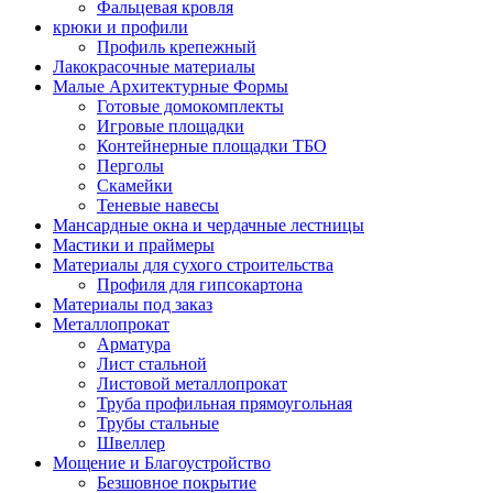
Фальцевая кровля
крюки и профили
Профиль крепежный
Лакокрасочные материалы
Малые Архитектурные Формы
Готовые домокомплекты
Игровые площадки
Контейнерные площадки ТБО
Перголы
Скамейки
Теневые навесы
Мансардные окна и чердачные лестницы
Мастики и праймеры
Материалы для сухого строительства
Профиля для гипсокартона
Материалы под заказ
Металлопрокат
Арматура
Лист стальной
Листовой металлопрокат
Труба профильная прямоугольная
Трубы стальные
Швеллер
Мощение и Благоустройство
Безшовное покрытие