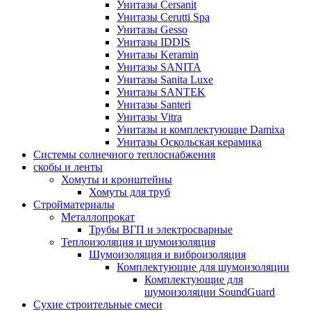
Унитазы Cersanit
Унитазы Cerutti Spa
Унитазы Gesso
Унитазы IDDIS
Унитазы Keramin
Унитазы SANITA
Унитазы Sanita Luxe
Унитазы SANTEK
Унитазы Santeri
Унитазы Vitra
Унитазы и комплектующие Damixa
Унитазы Оскольская керамика
Системы солнечного теплоснабжения
скобы и ленты
Хомуты и кронштейны
Хомуты для труб
Стройматериалы
Металлопрокат
Трубы ВГП и электросварные
Теплоизоляция и шумоизоляция
Шумоизоляция и виброизоляция
Комплектующие для шумоизоляции
Комплектующие для
шумоизоляции SoundGuard
Сухие строительные смеси