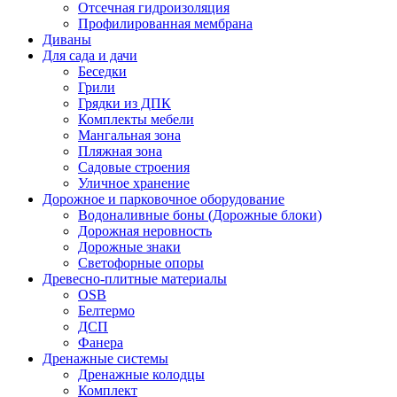
Отсечная гидроизоляция
Профилированная мембрана
Диваны
Для сада и дачи
Беседки
Грили
Грядки из ДПК
Комплекты мебели
Мангальная зона
Пляжная зона
Садовые строения
Уличное хранение
Дорожное и парковочное оборудование
Водоналивные боны (Дорожные блоки)
Дорожная неровность
Дорожные знаки
Светофорные опоры
Древесно-плитные материалы
OSB
Белтермо
ДСП
Фанера
Дренажные системы
Дренажные колодцы
Комплект