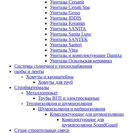
Унитазы Cersanit
Унитазы Cerutti Spa
Унитазы Gesso
Унитазы IDDIS
Унитазы Keramin
Унитазы SANITA
Унитазы Sanita Luxe
Унитазы SANTEK
Унитазы Santeri
Унитазы Vitra
Унитазы и комплектующие Damixa
Унитазы Оскольская керамика
Системы солнечного теплоснабжения
скобы и ленты
Хомуты и кронштейны
Хомуты для труб
Стройматериалы
Металлопрокат
Трубы ВГП и электросварные
Теплоизоляция и шумоизоляция
Шумоизоляция и виброизоляция
Комплектующие для шумоизоляции
Комплектующие для
шумоизоляции SoundGuard
Сухие строительные смеси