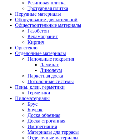
Резиновая плитка
Тротуарная плитка
Нерудные материалы
Оборудование для котельной
Общестроительные материалы
Газобетон
Керамогранит
Кирпич
Оргстекло
Отделочные материалы
Напольные покрытия
Ламинат
Линолеум
Паркетная доска
Потолочные системы
Пены, клеи, герметики
Герметики
Пиломатериалы
Брус
Брусок
Доска обрезная
Доска строганная
Импрегнация
Материалы для террасы
Отделочные материалы