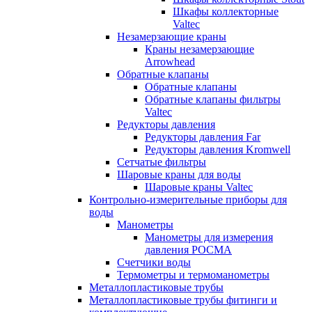
Шкафы коллекторные
Valtec
Незамерзающие краны
Краны незамерзающие
Arrowhead
Обратные клапаны
Обратные клапаны
Обратные клапаны фильтры
Valtec
Редукторы давления
Редукторы давления Far
Редукторы давления Kromwell
Сетчатые фильтры
Шаровые краны для воды
Шаровые краны Valtec
Контрольно-измерительные приборы для
воды
Манометры
Манометры для измерения
давления РОСМА
Счетчики воды
Термометры и термоманометры
Металлопластиковые трубы
Металлопластиковые трубы фитинги и