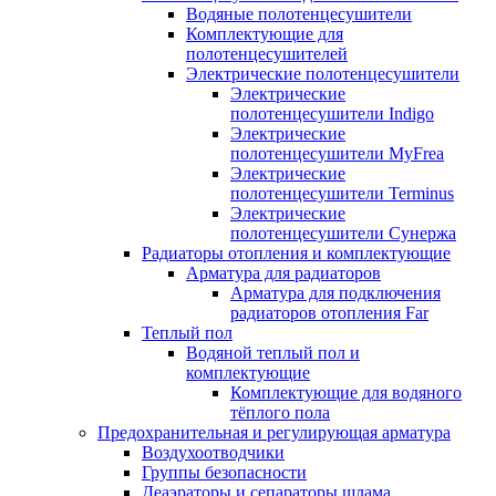
Водяные полотенцесушители
Комплектующие для
полотенцесушителей
Электрические полотенцесушители
Электрические
полотенцесушители Indigo
Электрические
полотенцесушители MyFrea
Электрические
полотенцесушители Terminus
Электрические
полотенцесушители Сунержа
Радиаторы отопления и комплектующие
Арматура для радиаторов
Арматура для подключения
радиаторов отопления Far
Теплый пол
Водяной теплый пол и
комплектующие
Комплектующие для водяного
тёплого пола
Предохранительная и регулирующая арматура
Воздухоотводчики
Группы безопасности
Деаэраторы и сепараторы шлама