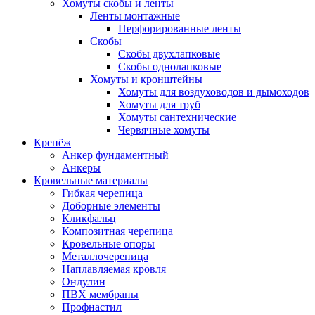
Хомуты скобы и ленты
Ленты монтажные
Перфорированные ленты
Скобы
Скобы двухлапковые
Скобы однолапковые
Хомуты и кронштейны
Хомуты для воздуховодов и дымоходов
Хомуты для труб
Хомуты сантехнические
Червячные хомуты
Крепёж
Анкер фундаментный
Анкеры
Кровельные материалы
Гибкая черепица
Доборные элементы
Кликфальц
Композитная черепица
Кровельные опоры
Металлочерепица
Наплавляемая кровля
Ондулин
ПВХ мембраны
Профнастил