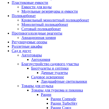
Пластиковые емкости
Емкости для воды
Модульные резервуары и емкости
Поликарбонат
Кровельный монолитный поликарбонат
Монолитный поликарбонат
Сотовый поликарбонат
Противогололедные реагенты
Авиационная химия
Регулируемые опоры
Роллетные шкафы
Сад и досуг
Автотовары
Автохимия
Благоустройство садового участка
Биотуалеты и септики
Дачные туалеты
Садовое освещение
Ландшафтные светильники
Товары для отдыха
Товары для туризма и пикника
Рации
Рации Comrade
Рации TurboSky
Рации Союз