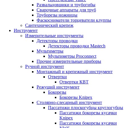
Развальцовщики и трубогибы
Сварочные аппараты для труб
Труборезы ножницы
Фаскосниматели торцеватели клуппы
Сантехнический крепеж
Инструмент
Измерительные инструменты
Детекторы проводки
Детекторы проводки Mastech
Мультиметры
Мультиметры Proconnect
Прочие измерительные приборы
Ручной инструмент
Монтажный и крепежный инструмент
Отвертки
Отвертки КВТ
Режущий инструмент
Бокорезы
Бокорезы Knipex
Столярно-слесарный инструмент
Пассатижи плоскогубцы круглогубцы
Пассатижи бокорезы кусачки
Knipex
Пассатижи бокорезы кусачки