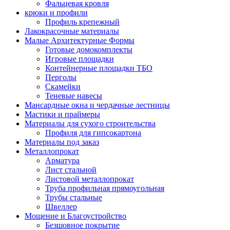
Фальцевая кровля
крюки и профили
Профиль крепежный
Лакокрасочные материалы
Малые Архитектурные Формы
Готовые домокомплекты
Игровые площадки
Контейнерные площадки ТБО
Перголы
Скамейки
Теневые навесы
Мансардные окна и чердачные лестницы
Мастики и праймеры
Материалы для сухого строительства
Профиля для гипсокартона
Материалы под заказ
Металлопрокат
Арматура
Лист стальной
Листовой металлопрокат
Труба профильная прямоугольная
Трубы стальные
Швеллер
Мощение и Благоустройство
Безшовное покрытие