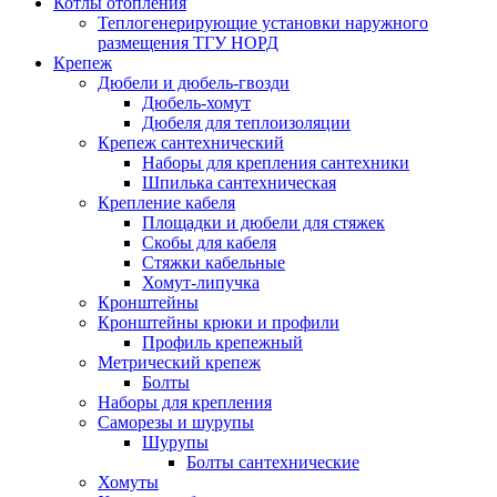
Котлы отопления
Теплогенерирующие установки наружного
размещения ТГУ НОРД
Крепеж
Дюбели и дюбель-гвозди
Дюбель-хомут
Дюбеля для теплоизоляции
Крепеж сантехнический
Наборы для крепления сантехники
Шпилька сантехническая
Крепление кабеля
Площадки и дюбели для стяжек
Скобы для кабеля
Стяжки кабельные
Хомут-липучка
Кронштейны
Кронштейны крюки и профили
Профиль крепежный
Метрический крепеж
Болты
Наборы для крепления
Саморезы и шурупы
Шурупы
Болты сантехнические
Хомуты