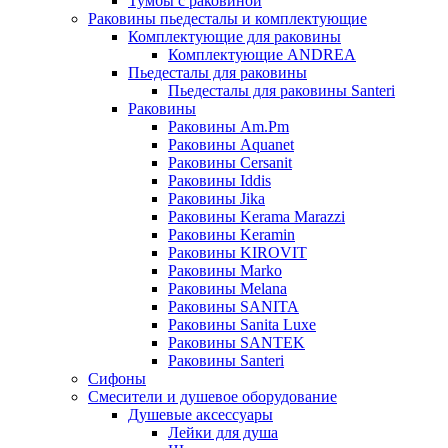
Тумбы с раковиной
Раковины пьедесталы и комплектующие
Комплектующие для раковины
Комплектующие ANDREA
Пьедесталы для раковины
Пьедесталы для раковины Santeri
Раковины
Раковины Am.Pm
Раковины Aquanet
Раковины Cersanit
Раковины Iddis
Раковины Jika
Раковины Kerama Marazzi
Раковины Keramin
Раковины KIROVIT
Раковины Marko
Раковины Melana
Раковины SANITA
Раковины Sanita Luxe
Раковины SANTEK
Раковины Santeri
Сифоны
Смесители и душевое оборудование
Душевые аксессуары
Лейки для душа