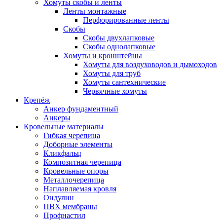
Хомуты скобы и ленты
Ленты монтажные
Перфорированные ленты
Скобы
Скобы двухлапковые
Скобы однолапковые
Хомуты и кронштейны
Хомуты для воздуховодов и дымоходов
Хомуты для труб
Хомуты сантехнические
Червячные хомуты
Крепёж
Анкер фундаментный
Анкеры
Кровельные материалы
Гибкая черепица
Доборные элементы
Кликфальц
Композитная черепица
Кровельные опоры
Металлочерепица
Наплавляемая кровля
Ондулин
ПВХ мембраны
Профнастил