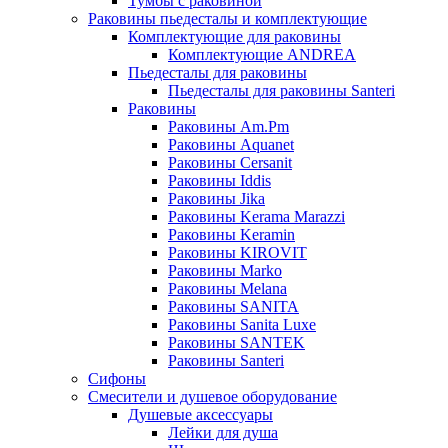
Тумбы с раковиной
Раковины пьедесталы и комплектующие
Комплектующие для раковины
Комплектующие ANDREA
Пьедесталы для раковины
Пьедесталы для раковины Santeri
Раковины
Раковины Am.Pm
Раковины Aquanet
Раковины Cersanit
Раковины Iddis
Раковины Jika
Раковины Kerama Marazzi
Раковины Keramin
Раковины KIROVIT
Раковины Marko
Раковины Melana
Раковины SANITA
Раковины Sanita Luxe
Раковины SANTEK
Раковины Santeri
Сифоны
Смесители и душевое оборудование
Душевые аксессуары
Лейки для душа