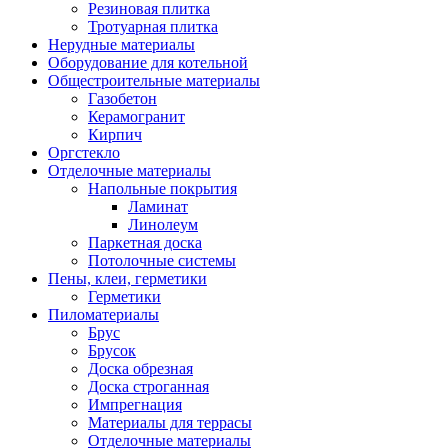
Резиновая плитка
Тротуарная плитка
Нерудные материалы
Оборудование для котельной
Общестроительные материалы
Газобетон
Керамогранит
Кирпич
Оргстекло
Отделочные материалы
Напольные покрытия
Ламинат
Линолеум
Паркетная доска
Потолочные системы
Пены, клеи, герметики
Герметики
Пиломатериалы
Брус
Брусок
Доска обрезная
Доска строганная
Импрегнация
Материалы для террасы
Отделочные материалы