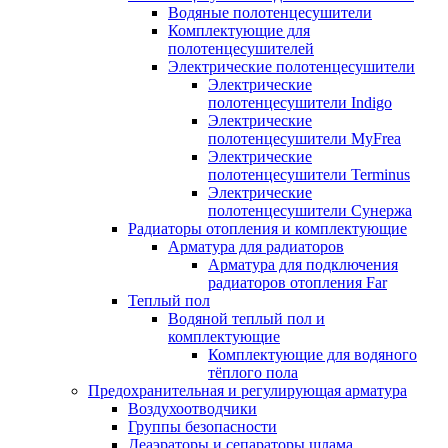
Водяные полотенцесушители
Комплектующие для
полотенцесушителей
Электрические полотенцесушители
Электрические
полотенцесушители Indigo
Электрические
полотенцесушители MyFrea
Электрические
полотенцесушители Terminus
Электрические
полотенцесушители Сунержа
Радиаторы отопления и комплектующие
Арматура для радиаторов
Арматура для подключения
радиаторов отопления Far
Теплый пол
Водяной теплый пол и
комплектующие
Комплектующие для водяного
тёплого пола
Предохранительная и регулирующая арматура
Воздухоотводчики
Группы безопасности
Деаэраторы и сепараторы шлама