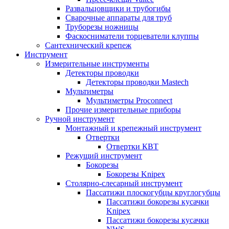
Развальцовщики и трубогибы
Сварочные аппараты для труб
Труборезы ножницы
Фаскосниматели торцеватели клуппы
Сантехнический крепеж
Инструмент
Измерительные инструменты
Детекторы проводки
Детекторы проводки Mastech
Мультиметры
Мультиметры Proconnect
Прочие измерительные приборы
Ручной инструмент
Монтажный и крепежный инструмент
Отвертки
Отвертки КВТ
Режущий инструмент
Бокорезы
Бокорезы Knipex
Столярно-слесарный инструмент
Пассатижи плоскогубцы круглогубцы
Пассатижи бокорезы кусачки
Knipex
Пассатижи бокорезы кусачки