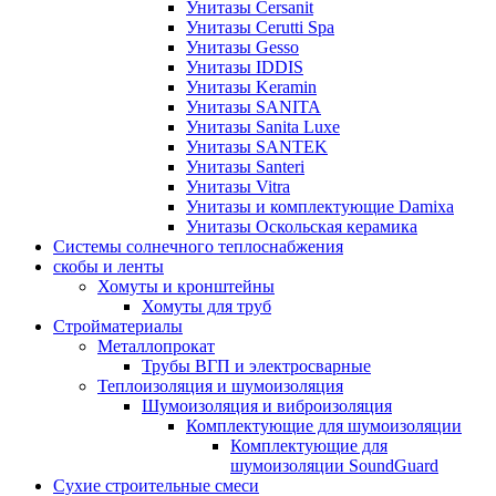
Унитазы Cersanit
Унитазы Cerutti Spa
Унитазы Gesso
Унитазы IDDIS
Унитазы Keramin
Унитазы SANITA
Унитазы Sanita Luxe
Унитазы SANTEK
Унитазы Santeri
Унитазы Vitra
Унитазы и комплектующие Damixa
Унитазы Оскольская керамика
Системы солнечного теплоснабжения
скобы и ленты
Хомуты и кронштейны
Хомуты для труб
Стройматериалы
Металлопрокат
Трубы ВГП и электросварные
Теплоизоляция и шумоизоляция
Шумоизоляция и виброизоляция
Комплектующие для шумоизоляции
Комплектующие для
шумоизоляции SoundGuard
Сухие строительные смеси