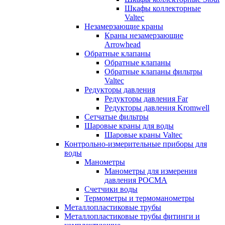
Шкафы коллекторные
Valtec
Незамерзающие краны
Краны незамерзающие
Arrowhead
Обратные клапаны
Обратные клапаны
Обратные клапаны фильтры
Valtec
Редукторы давления
Редукторы давления Far
Редукторы давления Kromwell
Сетчатые фильтры
Шаровые краны для воды
Шаровые краны Valtec
Контрольно-измерительные приборы для
воды
Манометры
Манометры для измерения
давления РОСМА
Счетчики воды
Термометры и термоманометры
Металлопластиковые трубы
Металлопластиковые трубы фитинги и