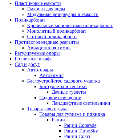
Пластиковые емкости
Емкости для воды
Модульные резервуары и емкости
Поликарбонат
Кровельный монолитный поликарбонат
Монолитный поликарбонат
Сотовый поликарбонат
Противогололедные реагенты
Авиационная химия
Регулируемые опоры
Роллетные шкафы
Сад и досуг
Автотовары
Автохимия
Благоустройство садового участка
Биотуалеты и септики
Дачные туалеты
Садовое освещение
Ландшафтные светильники
Товары для отдыха
Товары для туризма и пикника
Рации
Рации Comrade
Рации TurboSky
Рации Союз