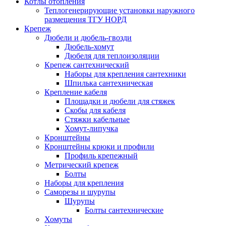
Котлы отопления
Теплогенерирующие установки наружного
размещения ТГУ НОРД
Крепеж
Дюбели и дюбель-гвозди
Дюбель-хомут
Дюбеля для теплоизоляции
Крепеж сантехнический
Наборы для крепления сантехники
Шпилька сантехническая
Крепление кабеля
Площадки и дюбели для стяжек
Скобы для кабеля
Стяжки кабельные
Хомут-липучка
Кронштейны
Кронштейны крюки и профили
Профиль крепежный
Метрический крепеж
Болты
Наборы для крепления
Саморезы и шурупы
Шурупы
Болты сантехнические
Хомуты