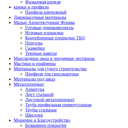
Фальцевая кровля
крюки и профили
Профиль крепежный
Лакокрасочные материалы
Малые Архитектурные Формы
Готовые домокомплекты
Игровые площадки
Контейнерные площадки ТБО
Перголы
Скамейки
Теневые навесы
Мансардные окна и чердачные лестницы
Мастики и праймеры
Материалы для сухого строительства
Профиля для гипсокартона
Материалы под заказ
Металлопрокат
Арматура
Лист стальной
Листовой металлопрокат
Труба профильная прямоугольная
Трубы стальные
Швеллер
Мощение и Благоустройство
Безшовное покрытие