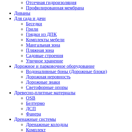
Отсечная гидроизоляция
Профилированная мембрана
Диваны
Для сада и дачи
Беседки
Грили
Грядки из ДПК
Комплекты мебели
Мангальная зона
Пляжная зона
Садовые строения
Уличное хранение
Дорожное и парковочное оборудование
Водоналивные боны (Дорожные блоки)
Дорожная неровность
Дорожные знаки
Светофорные опоры
Древесно-плитные материалы
OSB
Белтермо
ДСП
Фанера
Дренажные системы
Дренажные колодцы
Комплект