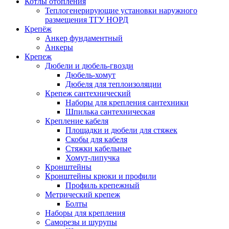
Котлы отопления
Теплогенерирующие установки наружного
размещения ТГУ НОРД
Крепёж
Анкер фундаментный
Анкеры
Крепеж
Дюбели и дюбель-гвозди
Дюбель-хомут
Дюбеля для теплоизоляции
Крепеж сантехнический
Наборы для крепления сантехники
Шпилька сантехническая
Крепление кабеля
Площадки и дюбели для стяжек
Скобы для кабеля
Стяжки кабельные
Хомут-липучка
Кронштейны
Кронштейны крюки и профили
Профиль крепежный
Метрический крепеж
Болты
Наборы для крепления
Саморезы и шурупы