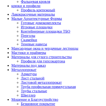
Фальцевая кровля
крюки и профили
Профиль крепежный
Лакокрасочные материалы
Малые Архитектурные Формы
Готовые домокомплекты
Игровые площадки
Контейнерные площадки ТБО
Перголы
Скамейки
Теневые навесы
Мансардные окна и чердачные лестницы
Мастики и праймеры
Материалы для сухого строительства
Профиля для гипсокартона
Материалы под заказ
Металлопрокат
Арматура
Лист стальной
Листовой металлопрокат
Труба профильная прямоугольная
Трубы стальные
Швеллер
Мощение и Благоустройство
Безшовное покрытие