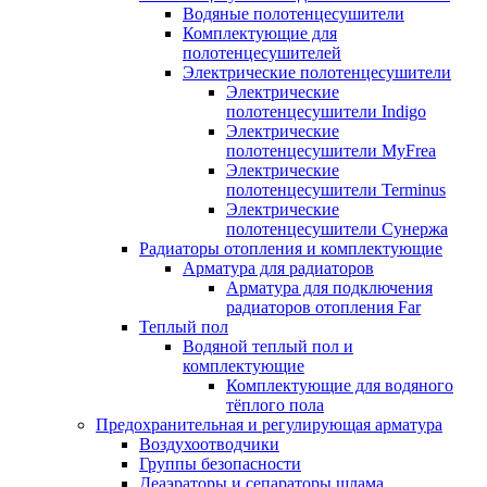
Водяные полотенцесушители
Комплектующие для
полотенцесушителей
Электрические полотенцесушители
Электрические
полотенцесушители Indigo
Электрические
полотенцесушители MyFrea
Электрические
полотенцесушители Terminus
Электрические
полотенцесушители Сунержа
Радиаторы отопления и комплектующие
Арматура для радиаторов
Арматура для подключения
радиаторов отопления Far
Теплый пол
Водяной теплый пол и
комплектующие
Комплектующие для водяного
тёплого пола
Предохранительная и регулирующая арматура
Воздухоотводчики
Группы безопасности
Деаэраторы и сепараторы шлама