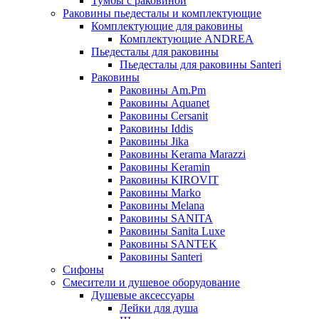
Тумбы с раковиной
Раковины пьедесталы и комплектующие
Комплектующие для раковины
Комплектующие ANDREA
Пьедесталы для раковины
Пьедесталы для раковины Santeri
Раковины
Раковины Am.Pm
Раковины Aquanet
Раковины Cersanit
Раковины Iddis
Раковины Jika
Раковины Kerama Marazzi
Раковины Keramin
Раковины KIROVIT
Раковины Marko
Раковины Melana
Раковины SANITA
Раковины Sanita Luxe
Раковины SANTEK
Раковины Santeri
Сифоны
Смесители и душевое оборудование
Душевые аксессуары
Лейки для душа