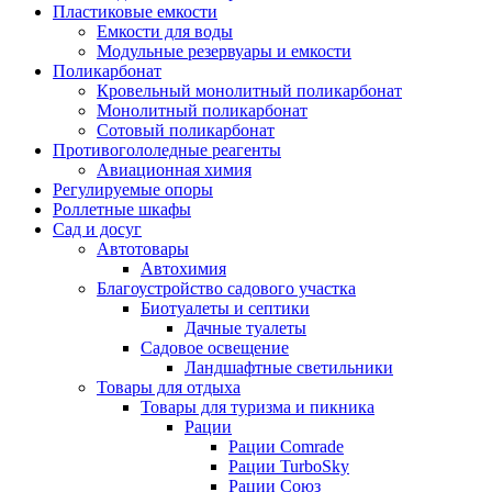
Пластиковые емкости
Емкости для воды
Модульные резервуары и емкости
Поликарбонат
Кровельный монолитный поликарбонат
Монолитный поликарбонат
Сотовый поликарбонат
Противогололедные реагенты
Авиационная химия
Регулируемые опоры
Роллетные шкафы
Сад и досуг
Автотовары
Автохимия
Благоустройство садового участка
Биотуалеты и септики
Дачные туалеты
Садовое освещение
Ландшафтные светильники
Товары для отдыха
Товары для туризма и пикника
Рации
Рации Comrade
Рации TurboSky
Рации Союз