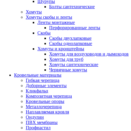
Шурупы
Болты сантехнические
Хомуты
Хомуты скобы и ленты
Ленты монтажные
Перфорированные ленты
Скобы
Скобы двухлапковые
Скобы однолапковые
Хомуты и кронштейны
Хомуты для воздуховодов и дымоходов
Хомуты для труб
Хомуты сантехнические
Червячные хомуты
Кровельные материалы
Гибкая черепица
Доборные элементы
Кликфальц
Композитная черепица
Кровельные опоры
Металлочерепица
Наплавляемая кровля
Ондулин
ПВХ мембраны
Профнастил