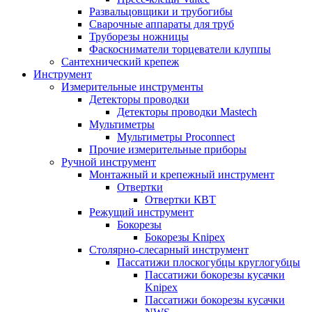
Развальцовщики и трубогибы
Сварочные аппараты для труб
Труборезы ножницы
Фаскосниматели торцеватели клуппы
Сантехнический крепеж
Инструмент
Измерительные инструменты
Детекторы проводки
Детекторы проводки Mastech
Мультиметры
Мультиметры Proconnect
Прочие измерительные приборы
Ручной инструмент
Монтажный и крепежный инструмент
Отвертки
Отвертки КВТ
Режущий инструмент
Бокорезы
Бокорезы Knipex
Столярно-слесарный инструмент
Пассатижи плоскогубцы круглогубцы
Пассатижи бокорезы кусачки
Knipex
Пассатижи бокорезы кусачки