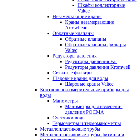
Шкафы коллекторные
Valtec
Незамерзающие краны
Краны незамерзающие
Arrowhead
Обратные клапаны
Обратные клапаны
Обратные клапаны фильтры
Valtec
Редукторы давления
Редукторы давления Far
Редукторы давления Kromwell
Сетчатые фильтры
Шаровые краны для воды
Шаровые краны Valtec
Контрольно-измерительные приборы для
воды
Манометры
Манометры для измерения
давления РОСМА
Счетчики воды
Термометры и термоманометры
Металлопластиковые трубы
Металлопластиковые трубы фитинги и