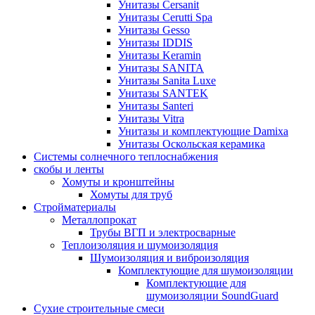
Унитазы Cersanit
Унитазы Cerutti Spa
Унитазы Gesso
Унитазы IDDIS
Унитазы Keramin
Унитазы SANITA
Унитазы Sanita Luxe
Унитазы SANTEK
Унитазы Santeri
Унитазы Vitra
Унитазы и комплектующие Damixa
Унитазы Оскольская керамика
Системы солнечного теплоснабжения
скобы и ленты
Хомуты и кронштейны
Хомуты для труб
Стройматериалы
Металлопрокат
Трубы ВГП и электросварные
Теплоизоляция и шумоизоляция
Шумоизоляция и виброизоляция
Комплектующие для шумоизоляции
Комплектующие для
шумоизоляции SoundGuard
Сухие строительные смеси