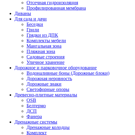
Отсечная гидроизоляция
Профилированная мембрана
Диваны
Для сада и дачи
Беседки
Грили
Грядки из ДПК
Комплекты мебели
Мангальная зона
Пляжная зона
Садовые строения
Уличное хранение
Дорожное и парковочное оборудование
Водоналивные боны (Дорожные блоки)
Дорожная неровность
Дорожные знаки
Светофорные опоры
Древесно-плитные материалы
OSB
Белтермо
ДСП
Фанера
Дренажные системы
Дренажные колодцы
Комплект