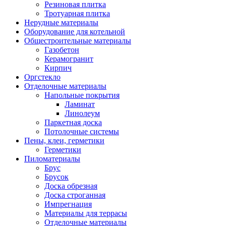
Резиновая плитка
Тротуарная плитка
Нерудные материалы
Оборудование для котельной
Общестроительные материалы
Газобетон
Керамогранит
Кирпич
Оргстекло
Отделочные материалы
Напольные покрытия
Ламинат
Линолеум
Паркетная доска
Потолочные системы
Пены, клеи, герметики
Герметики
Пиломатериалы
Брус
Брусок
Доска обрезная
Доска строганная
Импрегнация
Материалы для террасы
Отделочные материалы