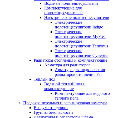
Водяные полотенцесушители
Комплектующие для
полотенцесушителей
Электрические полотенцесушители
Электрические
полотенцесушители Indigo
Электрические
полотенцесушители MyFrea
Электрические
полотенцесушители Terminus
Электрические
полотенцесушители Сунержа
Радиаторы отопления и комплектующие
Арматура для радиаторов
Арматура для подключения
радиаторов отопления Far
Теплый пол
Водяной теплый пол и
комплектующие
Комплектующие для водяного
тёплого пола
Предохранительная и регулирующая арматура
Воздухоотводчики
Группы безопасности
Деаэраторы и сепараторы шлама