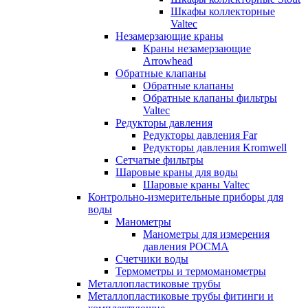
Шкафы коллекторные
Valtec
Незамерзающие краны
Краны незамерзающие
Arrowhead
Обратные клапаны
Обратные клапаны
Обратные клапаны фильтры
Valtec
Редукторы давления
Редукторы давления Far
Редукторы давления Kromwell
Сетчатые фильтры
Шаровые краны для воды
Шаровые краны Valtec
Контрольно-измерительные приборы для
воды
Манометры
Манометры для измерения
давления РОСМА
Счетчики воды
Термометры и термоманометры
Металлопластиковые трубы
Металлопластиковые трубы фитинги и