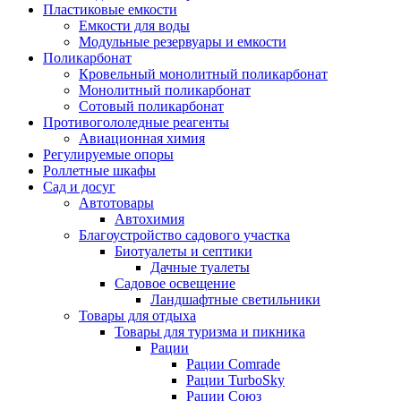
Пластиковые емкости
Емкости для воды
Модульные резервуары и емкости
Поликарбонат
Кровельный монолитный поликарбонат
Монолитный поликарбонат
Сотовый поликарбонат
Противогололедные реагенты
Авиационная химия
Регулируемые опоры
Роллетные шкафы
Сад и досуг
Автотовары
Автохимия
Благоустройство садового участка
Биотуалеты и септики
Дачные туалеты
Садовое освещение
Ландшафтные светильники
Товары для отдыха
Товары для туризма и пикника
Рации
Рации Comrade
Рации TurboSky
Рации Союз