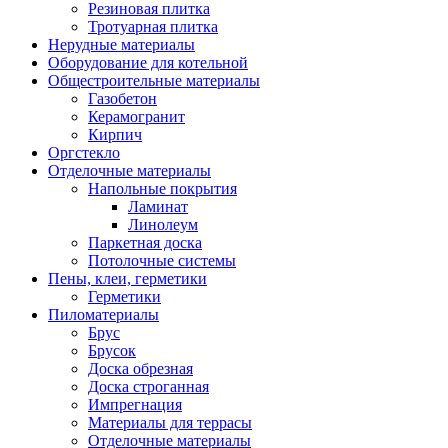
Резиновая плитка
Тротуарная плитка
Нерудные материалы
Оборудование для котельной
Общестроительные материалы
Газобетон
Керамогранит
Кирпич
Оргстекло
Отделочные материалы
Напольные покрытия
Ламинат
Линолеум
Паркетная доска
Потолочные системы
Пены, клеи, герметики
Герметики
Пиломатериалы
Брус
Брусок
Доска обрезная
Доска строганная
Импрегнация
Материалы для террасы
Отделочные материалы