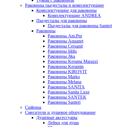
Тумбы с раковиной
Раковины пьедесталы и комплектующие
Комплектующие для раковины
Комплектующие ANDREA
Пьедесталы для раковины
Пьедесталы для раковины Santeri
Раковины
Раковины Am.Pm
Раковины Aquanet
Раковины Cersanit
Раковины Iddis
Раковины Jika
Раковины Kerama Marazzi
Раковины Keramin
Раковины KIROVIT
Раковины Marko
Раковины Melana
Раковины SANITA
Раковины Sanita Luxe
Раковины SANTEK
Раковины Santeri
Сифоны
Смесители и душевое оборудование
Душевые аксессуары
Лейки для душа