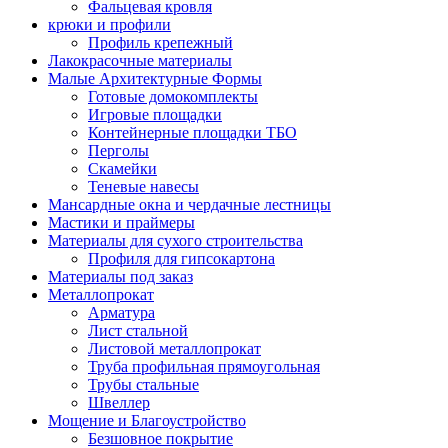
Фальцевая кровля
крюки и профили
Профиль крепежный
Лакокрасочные материалы
Малые Архитектурные Формы
Готовые домокомплекты
Игровые площадки
Контейнерные площадки ТБО
Перголы
Скамейки
Теневые навесы
Мансардные окна и чердачные лестницы
Мастики и праймеры
Материалы для сухого строительства
Профиля для гипсокартона
Материалы под заказ
Металлопрокат
Арматура
Лист стальной
Листовой металлопрокат
Труба профильная прямоугольная
Трубы стальные
Швеллер
Мощение и Благоустройство
Безшовное покрытие