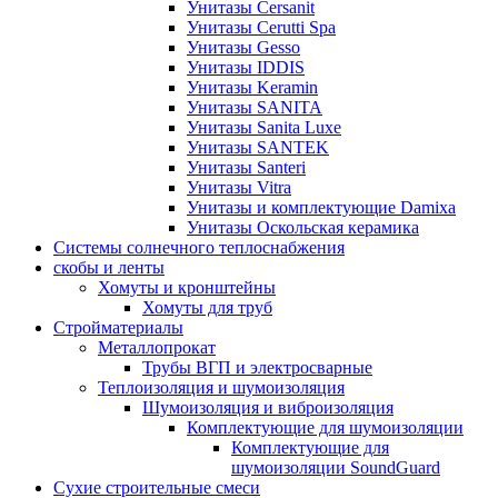
Унитазы Cersanit
Унитазы Cerutti Spa
Унитазы Gesso
Унитазы IDDIS
Унитазы Keramin
Унитазы SANITA
Унитазы Sanita Luxe
Унитазы SANTEK
Унитазы Santeri
Унитазы Vitra
Унитазы и комплектующие Damixa
Унитазы Оскольская керамика
Системы солнечного теплоснабжения
скобы и ленты
Хомуты и кронштейны
Хомуты для труб
Стройматериалы
Металлопрокат
Трубы ВГП и электросварные
Теплоизоляция и шумоизоляция
Шумоизоляция и виброизоляция
Комплектующие для шумоизоляции
Комплектующие для
шумоизоляции SoundGuard
Сухие строительные смеси