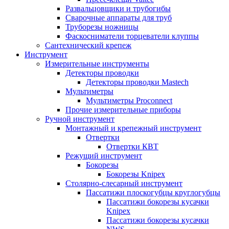
Развальцовщики и трубогибы
Сварочные аппараты для труб
Труборезы ножницы
Фаскосниматели торцеватели клуппы
Сантехнический крепеж
Инструмент
Измерительные инструменты
Детекторы проводки
Детекторы проводки Mastech
Мультиметры
Мультиметры Proconnect
Прочие измерительные приборы
Ручной инструмент
Монтажный и крепежный инструмент
Отвертки
Отвертки КВТ
Режущий инструмент
Бокорезы
Бокорезы Knipex
Столярно-слесарный инструмент
Пассатижи плоскогубцы круглогубцы
Пассатижи бокорезы кусачки
Knipex
Пассатижи бокорезы кусачки