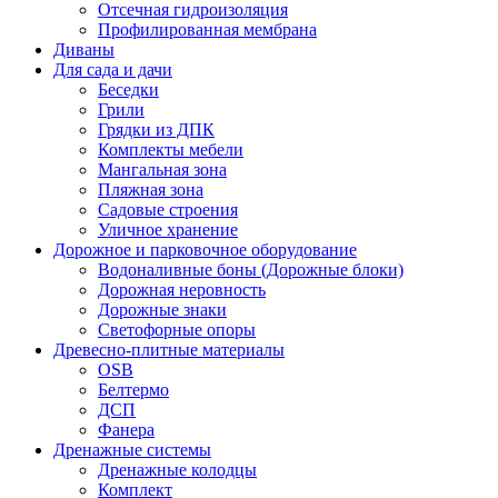
Отсечная гидроизоляция
Профилированная мембрана
Диваны
Для сада и дачи
Беседки
Грили
Грядки из ДПК
Комплекты мебели
Мангальная зона
Пляжная зона
Садовые строения
Уличное хранение
Дорожное и парковочное оборудование
Водоналивные боны (Дорожные блоки)
Дорожная неровность
Дорожные знаки
Светофорные опоры
Древесно-плитные материалы
OSB
Белтермо
ДСП
Фанера
Дренажные системы
Дренажные колодцы
Комплект