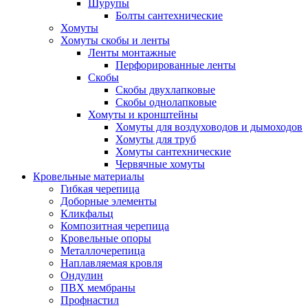
Шурупы
Болты сантехнические
Хомуты
Хомуты скобы и ленты
Ленты монтажные
Перфорированные ленты
Скобы
Скобы двухлапковые
Скобы однолапковые
Хомуты и кронштейны
Хомуты для воздуховодов и дымоходов
Хомуты для труб
Хомуты сантехнические
Червячные хомуты
Кровельные материалы
Гибкая черепица
Доборные элементы
Кликфальц
Композитная черепица
Кровельные опоры
Металлочерепица
Наплавляемая кровля
Ондулин
ПВХ мембраны
Профнастил