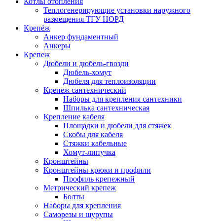
Котлы отопления
Теплогенерирующие установки наружного
размещения ТГУ НОРД
Крепёж
Анкер фундаментный
Анкеры
Крепеж
Дюбели и дюбель-гвозди
Дюбель-хомут
Дюбеля для теплоизоляции
Крепеж сантехнический
Наборы для крепления сантехники
Шпилька сантехническая
Крепление кабеля
Площадки и дюбели для стяжек
Скобы для кабеля
Стяжки кабельные
Хомут-липучка
Кронштейны
Кронштейны крюки и профили
Профиль крепежный
Метрический крепеж
Болты
Наборы для крепления
Саморезы и шурупы