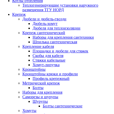
Котлы отопления
Теплогенерирующие установки наружного
размещения ТГУ НОРД
Крепеж
Дюбели и дюбель-гвозди
Дюбель-хомут
Дюбеля для теплоизоляции
Крепеж сантехнический
Наборы для крепления сантехники
Шпилька сантехническая
Крепление кабеля
Площадки и дюбели для стяжек
Скобы для кабеля
Стяжки кабельные
Хомут-липучка
Кронштейны
Кронштейны крюки и профили
Профиль крепежный
Метрический крепеж
Болты
Наборы для крепления
Саморезы и шурупы
Шурупы
Болты сантехнические
Хомуты