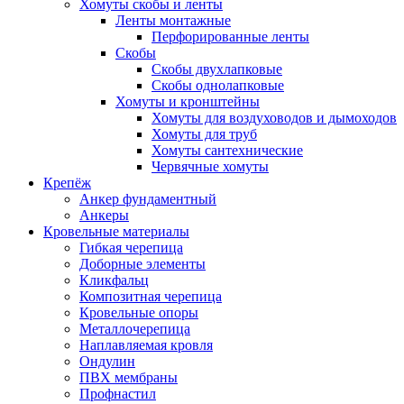
Хомуты скобы и ленты
Ленты монтажные
Перфорированные ленты
Скобы
Скобы двухлапковые
Скобы однолапковые
Хомуты и кронштейны
Хомуты для воздуховодов и дымоходов
Хомуты для труб
Хомуты сантехнические
Червячные хомуты
Крепёж
Анкер фундаментный
Анкеры
Кровельные материалы
Гибкая черепица
Доборные элементы
Кликфальц
Композитная черепица
Кровельные опоры
Металлочерепица
Наплавляемая кровля
Ондулин
ПВХ мембраны
Профнастил