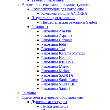
Тумбы с раковиной
Раковины пьедесталы и комплектующие
Комплектующие для раковины
Комплектующие ANDREA
Пьедесталы для раковины
Пьедесталы для раковины Santeri
Раковины
Раковины Am.Pm
Раковины Aquanet
Раковины Cersanit
Раковины Iddis
Раковины Jika
Раковины Kerama Marazzi
Раковины Keramin
Раковины KIROVIT
Раковины Marko
Раковины Melana
Раковины SANITA
Раковины Sanita Luxe
Раковины SANTEK
Раковины Santeri
Сифоны
Смесители и душевое оборудование
Душевые аксессуары
Лейки для душа