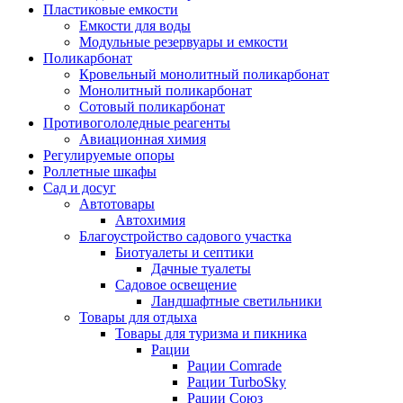
Пластиковые емкости
Емкости для воды
Модульные резервуары и емкости
Поликарбонат
Кровельный монолитный поликарбонат
Монолитный поликарбонат
Сотовый поликарбонат
Противогололедные реагенты
Авиационная химия
Регулируемые опоры
Роллетные шкафы
Сад и досуг
Автотовары
Автохимия
Благоустройство садового участка
Биотуалеты и септики
Дачные туалеты
Садовое освещение
Ландшафтные светильники
Товары для отдыха
Товары для туризма и пикника
Рации
Рации Comrade
Рации TurboSky
Рации Союз