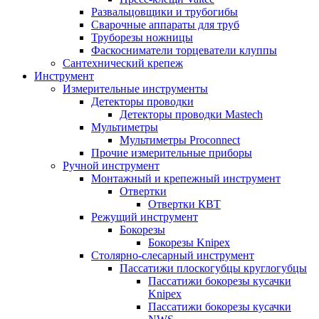
Развальцовщики и трубогибы
Сварочные аппараты для труб
Труборезы ножницы
Фаскосниматели торцеватели клуппы
Сантехнический крепеж
Инструмент
Измерительные инструменты
Детекторы проводки
Детекторы проводки Mastech
Мультиметры
Мультиметры Proconnect
Прочие измерительные приборы
Ручной инструмент
Монтажный и крепежный инструмент
Отвертки
Отвертки КВТ
Режущий инструмент
Бокорезы
Бокорезы Knipex
Столярно-слесарный инструмент
Пассатижи плоскогубцы круглогубцы
Пассатижи бокорезы кусачки
Knipex
Пассатижи бокорезы кусачки