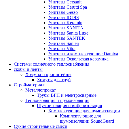
Унитазы Cersanit
Унитазы Cerutti Spa
Унитазы Gesso
Унитазы IDDIS
Унитазы Keramin
Унитазы SANITA
Унитазы Sanita Luxe
Унитазы SANTEK
Унитазы Santeri
Унитазы Vitra
Унитазы и комплектующие Damixa
Унитазы Оскольская керамика
Системы солнечного теплоснабжения
скобы и ленты
Хомуты и кронштейны
Хомуты для труб
Стройматериалы
Металлопрокат
Трубы ВГП и электросварные
Теплоизоляция и шумоизоляция
Шумоизоляция и виброизоляция
Комплектующие для шумоизоляции
Комплектующие для
шумоизоляции SoundGuard
Сухие строительные смеси