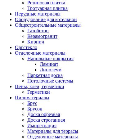
Резиновая плитка
Тротуарная плитка
Нерудные материалы
Оборудование для котельной
Общестроительные материалы
Газобетон
Керамогранит
Кирпич
Оргстекло
Отделочные материалы
Напольные покрытия
Ламинат
Линолеум
Паркетная доска
Потолочные системы
Пены, клеи, герметики
Герметики
Пиломатериалы
Брус
Брусок
Доска обрезная
Доска строганная
Импрегнация
Материалы для террасы
Отделочные материалы