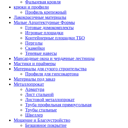
Фальцевая кровля
крюки и профили
Профиль крепежный
Лакокрасочные материалы
Малые Архитектурные Формы
Готовые домокомплекты
Игровые площадки
Контейнерные площадки ТБО
Перголы
Скамейки
Теневые навесы
Мансардные окна и чердачные лестницы
Мастики и праймеры
Материалы для сухого строительства
Профиля для гипсокартона
Материалы под заказ
Металлопрокат
Арматура
Лист стальной
Листовой металлопрокат
Труба профильная прямоугольная
Трубы стальные
Швеллер
Мощение и Благоустройство
Безшовное покрытие