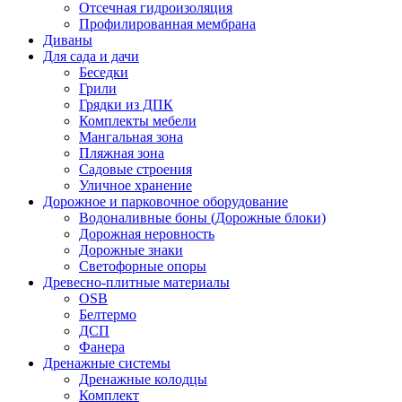
Отсечная гидроизоляция
Профилированная мембрана
Диваны
Для сада и дачи
Беседки
Грили
Грядки из ДПК
Комплекты мебели
Мангальная зона
Пляжная зона
Садовые строения
Уличное хранение
Дорожное и парковочное оборудование
Водоналивные боны (Дорожные блоки)
Дорожная неровность
Дорожные знаки
Светофорные опоры
Древесно-плитные материалы
OSB
Белтермо
ДСП
Фанера
Дренажные системы
Дренажные колодцы
Комплект