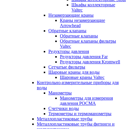
Шкафы коллекторные
Valtec
Незамерзающие краны
Краны незамерзающие
Arrowhead
Обратные клапаны
Обратные клапаны
Обратные клапаны фильтры
Valtec
Редукторы давления
Редукторы давления Far
Редукторы давления Kromwell
Сетчатые фильтры
Шаровые краны для воды
Шаровые краны Valtec
Контрольно-измерительные приборы для
воды
Манометры
Манометры для измерения
давления РОСМА
Счетчики воды
Термометры и термоманометры
Металлопластиковые трубы
Металлопластиковые трубы фитинги и