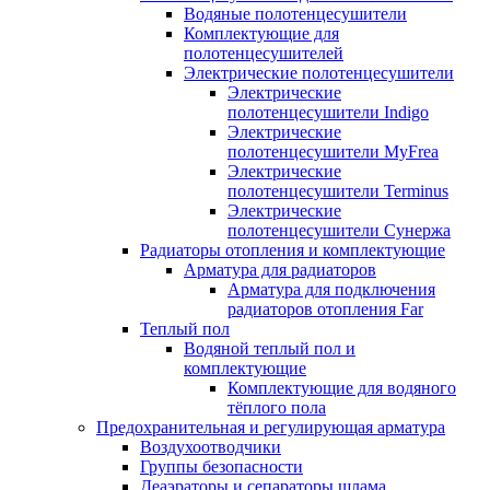
Водяные полотенцесушители
Комплектующие для
полотенцесушителей
Электрические полотенцесушители
Электрические
полотенцесушители Indigo
Электрические
полотенцесушители MyFrea
Электрические
полотенцесушители Terminus
Электрические
полотенцесушители Сунержа
Радиаторы отопления и комплектующие
Арматура для радиаторов
Арматура для подключения
радиаторов отопления Far
Теплый пол
Водяной теплый пол и
комплектующие
Комплектующие для водяного
тёплого пола
Предохранительная и регулирующая арматура
Воздухоотводчики
Группы безопасности
Деаэраторы и сепараторы шлама