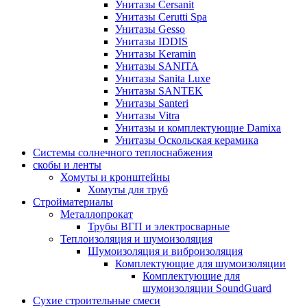
Унитазы Cersanit
Унитазы Cerutti Spa
Унитазы Gesso
Унитазы IDDIS
Унитазы Keramin
Унитазы SANITA
Унитазы Sanita Luxe
Унитазы SANTEK
Унитазы Santeri
Унитазы Vitra
Унитазы и комплектующие Damixa
Унитазы Оскольская керамика
Системы солнечного теплоснабжения
скобы и ленты
Хомуты и кронштейны
Хомуты для труб
Стройматериалы
Металлопрокат
Трубы ВГП и электросварные
Теплоизоляция и шумоизоляция
Шумоизоляция и виброизоляция
Комплектующие для шумоизоляции
Комплектующие для
шумоизоляции SoundGuard
Сухие строительные смеси