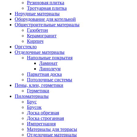
Резиновая плитка
Тротуарная плитка
Нерудные материалы
Оборудование для котельной
Общестроительные материалы
Газобетон
Керамогранит
Кирпич
Оргстекло
Отделочные материалы
Напольные покрытия
Ламинат
Линолеум
Паркетная доска
Потолочные системы
Пены, клеи, герметики
Герметики
Пиломатериалы
Брус
Брусок
Доска обрезная
Доска строганная
Импрегнация
Материалы для террасы
Отделочные материалы