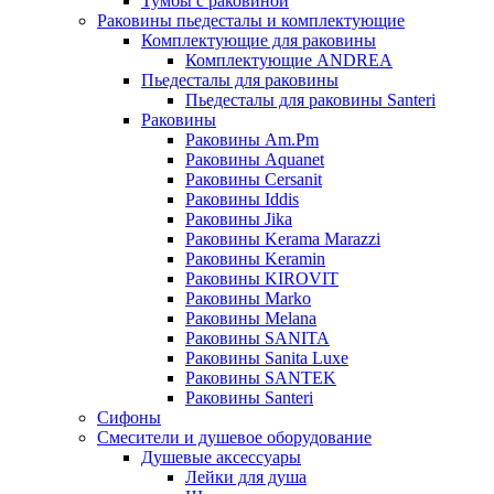
Тумбы с раковиной
Раковины пьедесталы и комплектующие
Комплектующие для раковины
Комплектующие ANDREA
Пьедесталы для раковины
Пьедесталы для раковины Santeri
Раковины
Раковины Am.Pm
Раковины Aquanet
Раковины Cersanit
Раковины Iddis
Раковины Jika
Раковины Kerama Marazzi
Раковины Keramin
Раковины KIROVIT
Раковины Marko
Раковины Melana
Раковины SANITA
Раковины Sanita Luxe
Раковины SANTEK
Раковины Santeri
Сифоны
Смесители и душевое оборудование
Душевые аксессуары
Лейки для душа