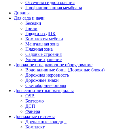
Отсечная гидроизоляция
Профилированная мембрана
Диваны
Для сада и дачи
Беседки
Грили
Грядки из ДПК
Комплекты мебели
Мангальная зона
Пляжная зона
Садовые строения
Уличное хранение
Дорожное и парковочное оборудование
Водоналивные боны (Дорожные блоки)
Дорожная неровность
Дорожные знаки
Светофорные опоры
Древесно-плитные материалы
OSB
Белтермо
ДСП
Фанера
Дренажные системы
Дренажные колодцы
Комплект