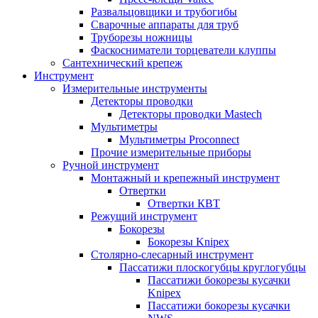
Развальцовщики и трубогибы
Сварочные аппараты для труб
Труборезы ножницы
Фаскосниматели торцеватели клуппы
Сантехнический крепеж
Инструмент
Измерительные инструменты
Детекторы проводки
Детекторы проводки Mastech
Мультиметры
Мультиметры Proconnect
Прочие измерительные приборы
Ручной инструмент
Монтажный и крепежный инструмент
Отвертки
Отвертки КВТ
Режущий инструмент
Бокорезы
Бокорезы Knipex
Столярно-слесарный инструмент
Пассатижи плоскогубцы круглогубцы
Пассатижи бокорезы кусачки
Knipex
Пассатижи бокорезы кусачки