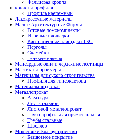
Фальцевая кровля
крюки и профили
Профиль крепежный
Лакокрасочные материалы
Малые Архитектурные Формы
Готовые домокомплекты
Игровые площадки
Контейнерные площадки ТБО
Перголы
Скамейки
Теневые навесы
Мансардные окна и чердачные лестницы
Мастики и праймеры
Материалы для сухого строительства
Профиля для гипсокартона
Материалы под заказ
Металлопрокат
Арматура
Лист стальной
Листовой металлопрокат
Труба профильная прямоугольная
Трубы стальные
Швеллер
Мощение и Благоустройство
Безшовное покрытие