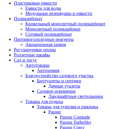
Пластиковые емкости
Емкости для воды
Модульные резервуары и емкости
Поликарбонат
Кровельный монолитный поликарбонат
Монолитный поликарбонат
Сотовый поликарбонат
Противогололедные реагенты
Авиационная химия
Регулируемые опоры
Роллетные шкафы
Сад и досуг
Автотовары
Автохимия
Благоустройство садового участка
Биотуалеты и септики
Дачные туалеты
Садовое освещение
Ландшафтные светильники
Товары для отдыха
Товары для туризма и пикника
Рации
Рации Comrade
Рации TurboSky
Рации Союз