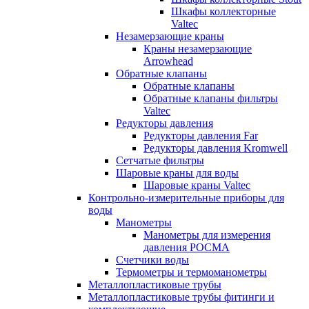
Шкафы коллекторные
Valtec
Незамерзающие краны
Краны незамерзающие
Arrowhead
Обратные клапаны
Обратные клапаны
Обратные клапаны фильтры
Valtec
Редукторы давления
Редукторы давления Far
Редукторы давления Kromwell
Сетчатые фильтры
Шаровые краны для воды
Шаровые краны Valtec
Контрольно-измерительные приборы для
воды
Манометры
Манометры для измерения
давления РОСМА
Счетчики воды
Термометры и термоманометры
Металлопластиковые трубы
Металлопластиковые трубы фитинги и