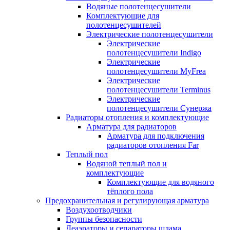
Водяные полотенцесушители
Комплектующие для
полотенцесушителей
Электрические полотенцесушители
Электрические
полотенцесушители Indigo
Электрические
полотенцесушители MyFrea
Электрические
полотенцесушители Terminus
Электрические
полотенцесушители Сунержа
Радиаторы отопления и комплектующие
Арматура для радиаторов
Арматура для подключения
радиаторов отопления Far
Теплый пол
Водяной теплый пол и
комплектующие
Комплектующие для водяного
тёплого пола
Предохранительная и регулирующая арматура
Воздухоотводчики
Группы безопасности
Деаэраторы и сепараторы шлама