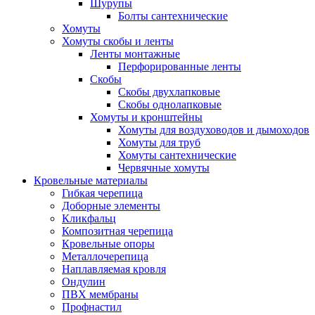
Шурупы
Болты сантехнические
Хомуты
Хомуты скобы и ленты
Ленты монтажные
Перфорированные ленты
Скобы
Скобы двухлапковые
Скобы однолапковые
Хомуты и кронштейны
Хомуты для воздуховодов и дымоходов
Хомуты для труб
Хомуты сантехнические
Червячные хомуты
Кровельные материалы
Гибкая черепица
Доборные элементы
Кликфальц
Композитная черепица
Кровельные опоры
Металлочерепица
Наплавляемая кровля
Ондулин
ПВХ мембраны
Профнастил