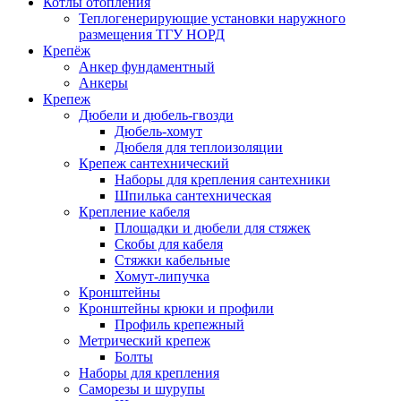
Котлы отопления
Теплогенерирующие установки наружного
размещения ТГУ НОРД
Крепёж
Анкер фундаментный
Анкеры
Крепеж
Дюбели и дюбель-гвозди
Дюбель-хомут
Дюбеля для теплоизоляции
Крепеж сантехнический
Наборы для крепления сантехники
Шпилька сантехническая
Крепление кабеля
Площадки и дюбели для стяжек
Скобы для кабеля
Стяжки кабельные
Хомут-липучка
Кронштейны
Кронштейны крюки и профили
Профиль крепежный
Метрический крепеж
Болты
Наборы для крепления
Саморезы и шурупы