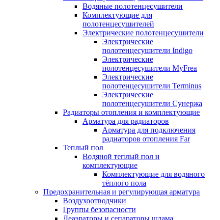
Водяные полотенцесушители
Комплектующие для
полотенцесушителей
Электрические полотенцесушители
Электрические
полотенцесушители Indigo
Электрические
полотенцесушители MyFrea
Электрические
полотенцесушители Terminus
Электрические
полотенцесушители Сунержа
Радиаторы отопления и комплектующие
Арматура для радиаторов
Арматура для подключения
радиаторов отопления Far
Теплый пол
Водяной теплый пол и
комплектующие
Комплектующие для водяного
тёплого пола
Предохранительная и регулирующая арматура
Воздухоотводчики
Группы безопасности
Деаэраторы и сепараторы шлама