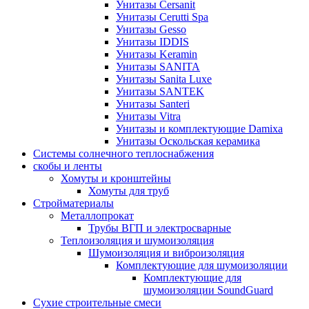
Унитазы Cersanit
Унитазы Cerutti Spa
Унитазы Gesso
Унитазы IDDIS
Унитазы Keramin
Унитазы SANITA
Унитазы Sanita Luxe
Унитазы SANTEK
Унитазы Santeri
Унитазы Vitra
Унитазы и комплектующие Damixa
Унитазы Оскольская керамика
Системы солнечного теплоснабжения
скобы и ленты
Хомуты и кронштейны
Хомуты для труб
Стройматериалы
Металлопрокат
Трубы ВГП и электросварные
Теплоизоляция и шумоизоляция
Шумоизоляция и виброизоляция
Комплектующие для шумоизоляции
Комплектующие для
шумоизоляции SoundGuard
Сухие строительные смеси