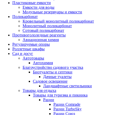
Пластиковые емкости
Емкости для воды
Модульные резервуары и емкости
Поликарбонат
Кровельный монолитный поликарбонат
Монолитный поликарбонат
Сотовый поликарбонат
Противогололедные реагенты
Авиационная химия
Регулируемые опоры
Роллетные шкафы
Сад и досуг
Автотовары
Автохимия
Благоустройство садового участка
Биотуалеты и септики
Дачные туалеты
Садовое освещение
Ландшафтные светильники
Товары для отдыха
Товары для туризма и пикника
Рации
Рации Comrade
Рации TurboSky
Рации Союз