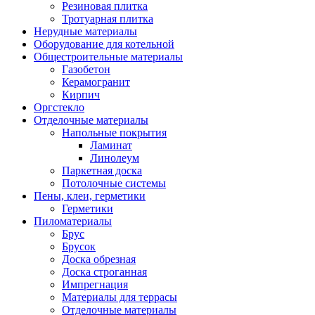
Резиновая плитка
Тротуарная плитка
Нерудные материалы
Оборудование для котельной
Общестроительные материалы
Газобетон
Керамогранит
Кирпич
Оргстекло
Отделочные материалы
Напольные покрытия
Ламинат
Линолеум
Паркетная доска
Потолочные системы
Пены, клеи, герметики
Герметики
Пиломатериалы
Брус
Брусок
Доска обрезная
Доска строганная
Импрегнация
Материалы для террасы
Отделочные материалы