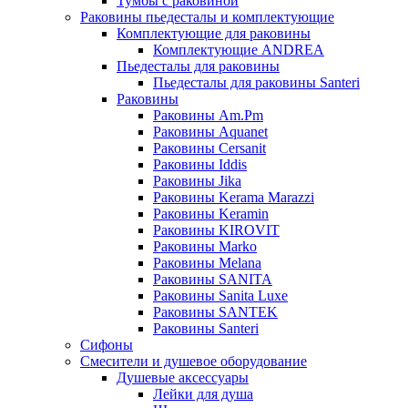
Тумбы с раковиной
Раковины пьедесталы и комплектующие
Комплектующие для раковины
Комплектующие ANDREA
Пьедесталы для раковины
Пьедесталы для раковины Santeri
Раковины
Раковины Am.Pm
Раковины Aquanet
Раковины Cersanit
Раковины Iddis
Раковины Jika
Раковины Kerama Marazzi
Раковины Keramin
Раковины KIROVIT
Раковины Marko
Раковины Melana
Раковины SANITA
Раковины Sanita Luxe
Раковины SANTEK
Раковины Santeri
Сифоны
Смесители и душевое оборудование
Душевые аксессуары
Лейки для душа