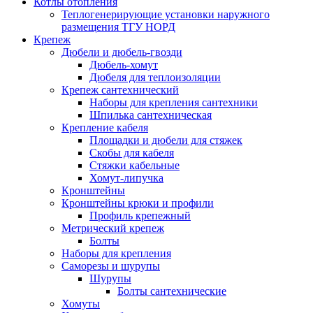
Котлы отопления
Теплогенерирующие установки наружного
размещения ТГУ НОРД
Крепеж
Дюбели и дюбель-гвозди
Дюбель-хомут
Дюбеля для теплоизоляции
Крепеж сантехнический
Наборы для крепления сантехники
Шпилька сантехническая
Крепление кабеля
Площадки и дюбели для стяжек
Скобы для кабеля
Стяжки кабельные
Хомут-липучка
Кронштейны
Кронштейны крюки и профили
Профиль крепежный
Метрический крепеж
Болты
Наборы для крепления
Саморезы и шурупы
Шурупы
Болты сантехнические
Хомуты