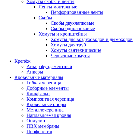
Хомуты скобы и ленты
Ленты монтажные
Перфорированные ленты
Скобы
Скобы двухлапковые
Скобы однолапковые
Хомуты и кронштейны
Хомуты для воздуховодов и дымоходов
Хомуты для труб
Хомуты сантехнические
Червячные хомуты
Крепёж
Анкер фундаментный
Анкеры
Кровельные материалы
Гибкая черепица
Доборные элементы
Кликфальц
Композитная черепица
Кровельные опоры
Металлочерепица
Наплавляемая кровля
Ондулин
ПВХ мембраны
Профнастил