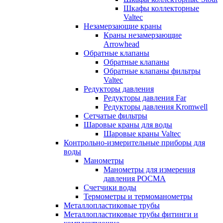
Шкафы коллекторные
Valtec
Незамерзающие краны
Краны незамерзающие
Arrowhead
Обратные клапаны
Обратные клапаны
Обратные клапаны фильтры
Valtec
Редукторы давления
Редукторы давления Far
Редукторы давления Kromwell
Сетчатые фильтры
Шаровые краны для воды
Шаровые краны Valtec
Контрольно-измерительные приборы для
воды
Манометры
Манометры для измерения
давления РОСМА
Счетчики воды
Термометры и термоманометры
Металлопластиковые трубы
Металлопластиковые трубы фитинги и