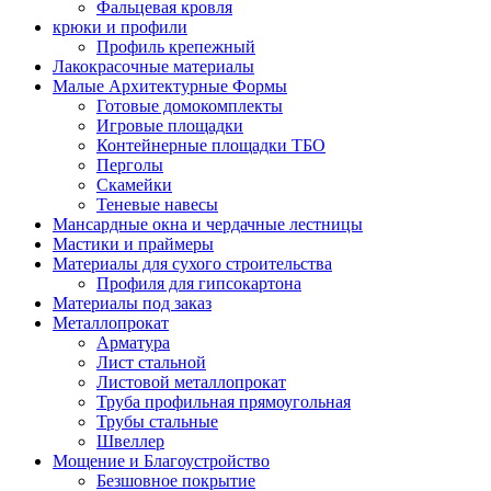
Фальцевая кровля
крюки и профили
Профиль крепежный
Лакокрасочные материалы
Малые Архитектурные Формы
Готовые домокомплекты
Игровые площадки
Контейнерные площадки ТБО
Перголы
Скамейки
Теневые навесы
Мансардные окна и чердачные лестницы
Мастики и праймеры
Материалы для сухого строительства
Профиля для гипсокартона
Материалы под заказ
Металлопрокат
Арматура
Лист стальной
Листовой металлопрокат
Труба профильная прямоугольная
Трубы стальные
Швеллер
Мощение и Благоустройство
Безшовное покрытие