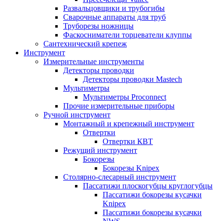
Развальцовщики и трубогибы
Сварочные аппараты для труб
Труборезы ножницы
Фаскосниматели торцеватели клуппы
Сантехнический крепеж
Инструмент
Измерительные инструменты
Детекторы проводки
Детекторы проводки Mastech
Мультиметры
Мультиметры Proconnect
Прочие измерительные приборы
Ручной инструмент
Монтажный и крепежный инструмент
Отвертки
Отвертки КВТ
Режущий инструмент
Бокорезы
Бокорезы Knipex
Столярно-слесарный инструмент
Пассатижи плоскогубцы круглогубцы
Пассатижи бокорезы кусачки
Knipex
Пассатижи бокорезы кусачки