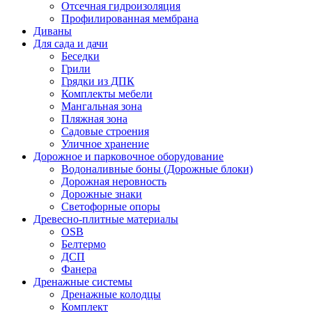
Отсечная гидроизоляция
Профилированная мембрана
Диваны
Для сада и дачи
Беседки
Грили
Грядки из ДПК
Комплекты мебели
Мангальная зона
Пляжная зона
Садовые строения
Уличное хранение
Дорожное и парковочное оборудование
Водоналивные боны (Дорожные блоки)
Дорожная неровность
Дорожные знаки
Светофорные опоры
Древесно-плитные материалы
OSB
Белтермо
ДСП
Фанера
Дренажные системы
Дренажные колодцы
Комплект