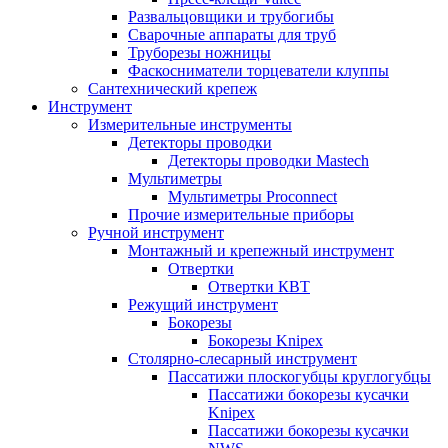
Развальцовщики и трубогибы
Сварочные аппараты для труб
Труборезы ножницы
Фаскосниматели торцеватели клуппы
Сантехнический крепеж
Инструмент
Измерительные инструменты
Детекторы проводки
Детекторы проводки Mastech
Мультиметры
Мультиметры Proconnect
Прочие измерительные приборы
Ручной инструмент
Монтажный и крепежный инструмент
Отвертки
Отвертки КВТ
Режущий инструмент
Бокорезы
Бокорезы Knipex
Столярно-слесарный инструмент
Пассатижи плоскогубцы круглогубцы
Пассатижи бокорезы кусачки
Knipex
Пассатижи бокорезы кусачки