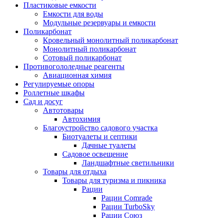
Пластиковые емкости
Емкости для воды
Модульные резервуары и емкости
Поликарбонат
Кровельный монолитный поликарбонат
Монолитный поликарбонат
Сотовый поликарбонат
Противогололедные реагенты
Авиационная химия
Регулируемые опоры
Роллетные шкафы
Сад и досуг
Автотовары
Автохимия
Благоустройство садового участка
Биотуалеты и септики
Дачные туалеты
Садовое освещение
Ландшафтные светильники
Товары для отдыха
Товары для туризма и пикника
Рации
Рации Comrade
Рации TurboSky
Рации Союз