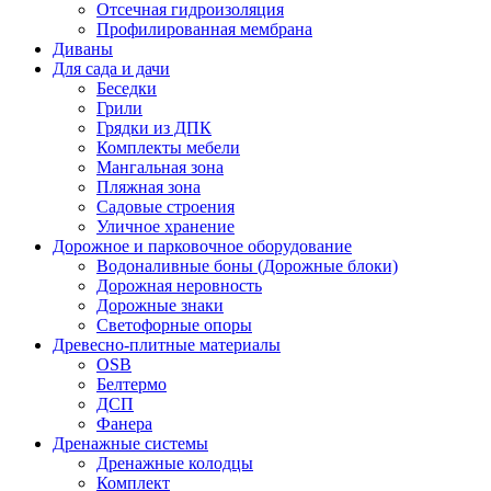
Отсечная гидроизоляция
Профилированная мембрана
Диваны
Для сада и дачи
Беседки
Грили
Грядки из ДПК
Комплекты мебели
Мангальная зона
Пляжная зона
Садовые строения
Уличное хранение
Дорожное и парковочное оборудование
Водоналивные боны (Дорожные блоки)
Дорожная неровность
Дорожные знаки
Светофорные опоры
Древесно-плитные материалы
OSB
Белтермо
ДСП
Фанера
Дренажные системы
Дренажные колодцы
Комплект