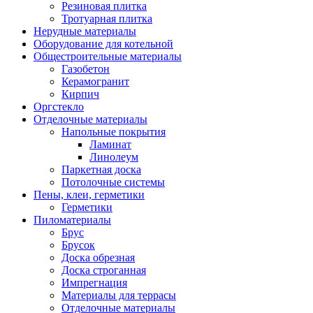
Резиновая плитка
Тротуарная плитка
Нерудные материалы
Оборудование для котельной
Общестроительные материалы
Газобетон
Керамогранит
Кирпич
Оргстекло
Отделочные материалы
Напольные покрытия
Ламинат
Линолеум
Паркетная доска
Потолочные системы
Пены, клеи, герметики
Герметики
Пиломатериалы
Брус
Брусок
Доска обрезная
Доска строганная
Импрегнация
Материалы для террасы
Отделочные материалы