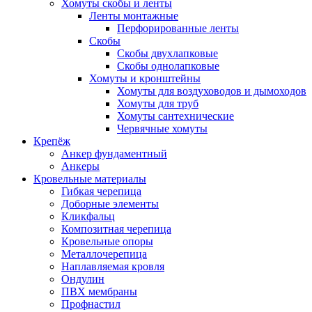
Хомуты скобы и ленты
Ленты монтажные
Перфорированные ленты
Скобы
Скобы двухлапковые
Скобы однолапковые
Хомуты и кронштейны
Хомуты для воздуховодов и дымоходов
Хомуты для труб
Хомуты сантехнические
Червячные хомуты
Крепёж
Анкер фундаментный
Анкеры
Кровельные материалы
Гибкая черепица
Доборные элементы
Кликфальц
Композитная черепица
Кровельные опоры
Металлочерепица
Наплавляемая кровля
Ондулин
ПВХ мембраны
Профнастил