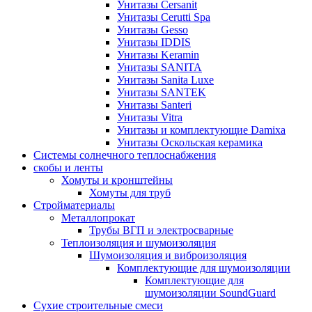
Унитазы Cersanit
Унитазы Cerutti Spa
Унитазы Gesso
Унитазы IDDIS
Унитазы Keramin
Унитазы SANITA
Унитазы Sanita Luxe
Унитазы SANTEK
Унитазы Santeri
Унитазы Vitra
Унитазы и комплектующие Damixa
Унитазы Оскольская керамика
Системы солнечного теплоснабжения
скобы и ленты
Хомуты и кронштейны
Хомуты для труб
Стройматериалы
Металлопрокат
Трубы ВГП и электросварные
Теплоизоляция и шумоизоляция
Шумоизоляция и виброизоляция
Комплектующие для шумоизоляции
Комплектующие для
шумоизоляции SoundGuard
Сухие строительные смеси