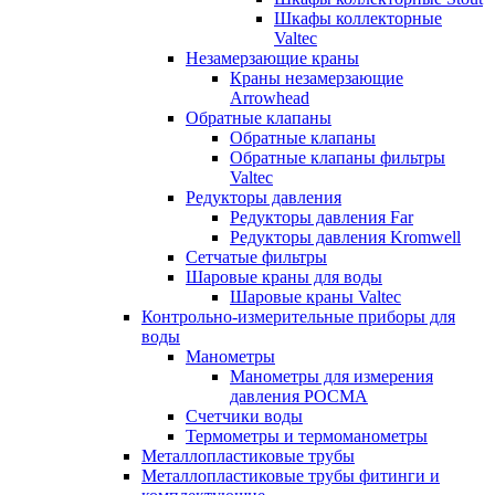
Шкафы коллекторные
Valtec
Незамерзающие краны
Краны незамерзающие
Arrowhead
Обратные клапаны
Обратные клапаны
Обратные клапаны фильтры
Valtec
Редукторы давления
Редукторы давления Far
Редукторы давления Kromwell
Сетчатые фильтры
Шаровые краны для воды
Шаровые краны Valtec
Контрольно-измерительные приборы для
воды
Манометры
Манометры для измерения
давления РОСМА
Счетчики воды
Термометры и термоманометры
Металлопластиковые трубы
Металлопластиковые трубы фитинги и