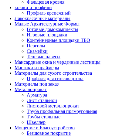
Фальцевая кровля
крюки и профили
Профиль крепежный
Лакокрасочные материалы
Малые Архитектурные Формы
Готовые домокомплекты
Игровые площадки
Контейнерные площадки ТБО
Перголы
Скамейки
Теневые навесы
Мансардные окна и чердачные лестницы
Мастики и праймеры
Материалы для сухого строительства
Профиля для гипсокартона
Материалы под заказ
Металлопрокат
Арматура
Лист стальной
Листовой металлопрокат
Труба профильная прямоугольная
Трубы стальные
Швеллер
Мощение и Благоустройство
Безшовное покрытие