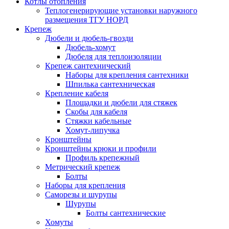
Котлы отопления
Теплогенерирующие установки наружного
размещения ТГУ НОРД
Крепеж
Дюбели и дюбель-гвозди
Дюбель-хомут
Дюбеля для теплоизоляции
Крепеж сантехнический
Наборы для крепления сантехники
Шпилька сантехническая
Крепление кабеля
Площадки и дюбели для стяжек
Скобы для кабеля
Стяжки кабельные
Хомут-липучка
Кронштейны
Кронштейны крюки и профили
Профиль крепежный
Метрический крепеж
Болты
Наборы для крепления
Саморезы и шурупы
Шурупы
Болты сантехнические
Хомуты