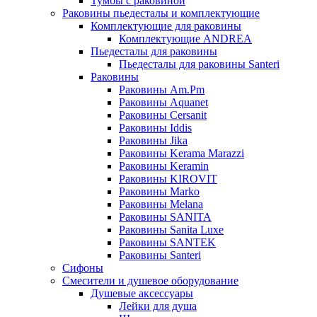
Тумбы с раковиной
Раковины пьедесталы и комплектующие
Комплектующие для раковины
Комплектующие ANDREA
Пьедесталы для раковины
Пьедесталы для раковины Santeri
Раковины
Раковины Am.Pm
Раковины Aquanet
Раковины Cersanit
Раковины Iddis
Раковины Jika
Раковины Kerama Marazzi
Раковины Keramin
Раковины KIROVIT
Раковины Marko
Раковины Melana
Раковины SANITA
Раковины Sanita Luxe
Раковины SANTEK
Раковины Santeri
Сифоны
Смесители и душевое оборудование
Душевые аксессуары
Лейки для душа