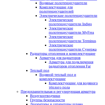
Водяные полотенцесушители
Комплектующие для
полотенцесушителей
Электрические полотенцесушители
Электрические
полотенцесушители Indigo
Электрические
полотенцесушители MyFrea
Электрические
полотенцесушители Terminus
Электрические
полотенцесушители Сунержа
Радиаторы отопления и комплектующие
Арматура для радиаторов
Арматура для подключения
радиаторов отопления Far
Теплый пол
Водяной теплый пол и
комплектующие
Комплектующие для водяного
тёплого пола
Предохранительная и регулирующая арматура
Воздухоотводчики
Группы безопасности
Деаэраторы и сепараторы шлама