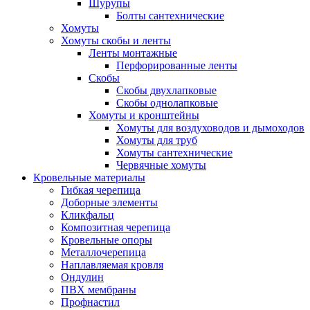
Шурупы
Болты сантехнические
Хомуты
Хомуты скобы и ленты
Ленты монтажные
Перфорированные ленты
Скобы
Скобы двухлапковые
Скобы однолапковые
Хомуты и кронштейны
Хомуты для воздуховодов и дымоходов
Хомуты для труб
Хомуты сантехнические
Червячные хомуты
Кровельные материалы
Гибкая черепица
Доборные элементы
Кликфальц
Композитная черепица
Кровельные опоры
Металлочерепица
Наплавляемая кровля
Ондулин
ПВХ мембраны
Профнастил