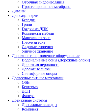
Отсечная гидроизоляция
Профилированная мембрана
Диваны
Для сада и дачи
Беседки
Грили
Грядки из ДПК
Комплекты мебели
Мангальная зона
Пляжная зона
Садовые строения
Уличное хранение
Дорожное и парковочное оборудование
Водоналивные боны (Дорожные блоки)
Дорожная неровность
Дорожные знаки
Светофорные опоры
Древесно-плитные материалы
OSB
Белтермо
ДСП
Фанера
Дренажные системы
Дренажные колодцы
Комплект