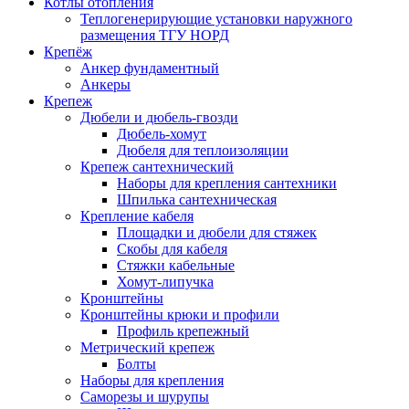
Котлы отопления
Теплогенерирующие установки наружного
размещения ТГУ НОРД
Крепёж
Анкер фундаментный
Анкеры
Крепеж
Дюбели и дюбель-гвозди
Дюбель-хомут
Дюбеля для теплоизоляции
Крепеж сантехнический
Наборы для крепления сантехники
Шпилька сантехническая
Крепление кабеля
Площадки и дюбели для стяжек
Скобы для кабеля
Стяжки кабельные
Хомут-липучка
Кронштейны
Кронштейны крюки и профили
Профиль крепежный
Метрический крепеж
Болты
Наборы для крепления
Саморезы и шурупы