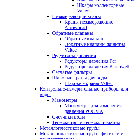
Шкафы коллекторные
Valtec
Незамерзающие краны
Краны незамерзающие
Arrowhead
Обратные клапаны
Обратные клапаны
Обратные клапаны фильтры
Valtec
Редукторы давления
Редукторы давления Far
Редукторы давления Kromwell
Сетчатые фильтры
Шаровые краны для воды
Шаровые краны Valtec
Контрольно-измерительные приборы для
воды
Манометры
Манометры для измерения
давления РОСМА
Счетчики воды
Термометры и термоманометры
Металлопластиковые трубы
Металлопластиковые трубы фитинги и