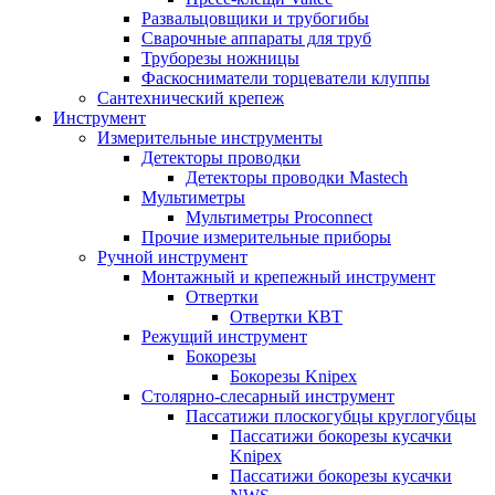
Развальцовщики и трубогибы
Сварочные аппараты для труб
Труборезы ножницы
Фаскосниматели торцеватели клуппы
Сантехнический крепеж
Инструмент
Измерительные инструменты
Детекторы проводки
Детекторы проводки Mastech
Мультиметры
Мультиметры Proconnect
Прочие измерительные приборы
Ручной инструмент
Монтажный и крепежный инструмент
Отвертки
Отвертки КВТ
Режущий инструмент
Бокорезы
Бокорезы Knipex
Столярно-слесарный инструмент
Пассатижи плоскогубцы круглогубцы
Пассатижи бокорезы кусачки
Knipex
Пассатижи бокорезы кусачки