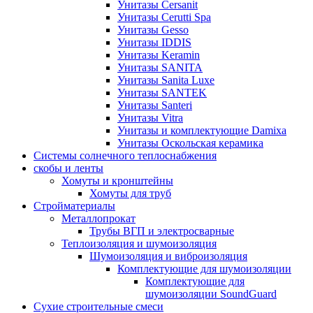
Унитазы Cersanit
Унитазы Cerutti Spa
Унитазы Gesso
Унитазы IDDIS
Унитазы Keramin
Унитазы SANITA
Унитазы Sanita Luxe
Унитазы SANTEK
Унитазы Santeri
Унитазы Vitra
Унитазы и комплектующие Damixa
Унитазы Оскольская керамика
Системы солнечного теплоснабжения
скобы и ленты
Хомуты и кронштейны
Хомуты для труб
Стройматериалы
Металлопрокат
Трубы ВГП и электросварные
Теплоизоляция и шумоизоляция
Шумоизоляция и виброизоляция
Комплектующие для шумоизоляции
Комплектующие для
шумоизоляции SoundGuard
Сухие строительные смеси