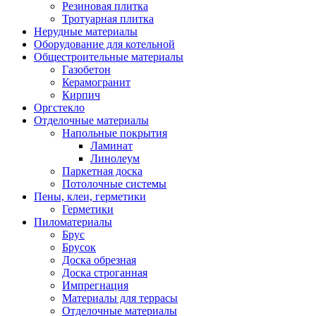
Резиновая плитка
Тротуарная плитка
Нерудные материалы
Оборудование для котельной
Общестроительные материалы
Газобетон
Керамогранит
Кирпич
Оргстекло
Отделочные материалы
Напольные покрытия
Ламинат
Линолеум
Паркетная доска
Потолочные системы
Пены, клеи, герметики
Герметики
Пиломатериалы
Брус
Брусок
Доска обрезная
Доска строганная
Импрегнация
Материалы для террасы
Отделочные материалы