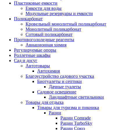
Пластиковые емкости
Емкости для воды
Модульные резервуары и емкости
Поликарбонат
Кровельный монолитный поликарбонат
Монолитный поликарбонат
Сотовый поликарбонат
Противогололедные реагенты
Авиационная химия
Регулируемые опоры
Роллетные шкафы
Сад и досуг
Автотовары
Автохимия
Благоустройство садового участка
Биотуалеты и септики
Дачные туалеты
Садовое освещение
Ландшафтные светильники
Товары для отдыха
Товары для туризма и пикника
Рации
Рации Comrade
Рации TurboSky
Рации Союз