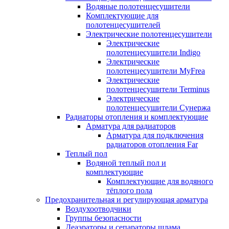
Водяные полотенцесушители
Комплектующие для
полотенцесушителей
Электрические полотенцесушители
Электрические
полотенцесушители Indigo
Электрические
полотенцесушители MyFrea
Электрические
полотенцесушители Terminus
Электрические
полотенцесушители Сунержа
Радиаторы отопления и комплектующие
Арматура для радиаторов
Арматура для подключения
радиаторов отопления Far
Теплый пол
Водяной теплый пол и
комплектующие
Комплектующие для водяного
тёплого пола
Предохранительная и регулирующая арматура
Воздухоотводчики
Группы безопасности
Деаэраторы и сепараторы шлама