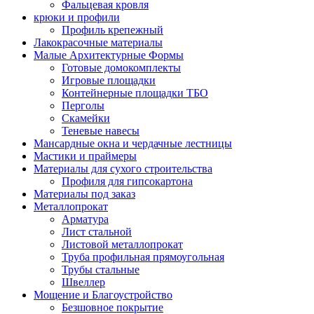
Фальцевая кровля
крюки и профили
Профиль крепежный
Лакокрасочные материалы
Малые Архитектурные Формы
Готовые домокомплекты
Игровые площадки
Контейнерные площадки ТБО
Перголы
Скамейки
Теневые навесы
Мансардные окна и чердачные лестницы
Мастики и праймеры
Материалы для сухого строительства
Профиля для гипсокартона
Материалы под заказ
Металлопрокат
Арматура
Лист стальной
Листовой металлопрокат
Труба профильная прямоугольная
Трубы стальные
Швеллер
Мощение и Благоустройство
Безшовное покрытие