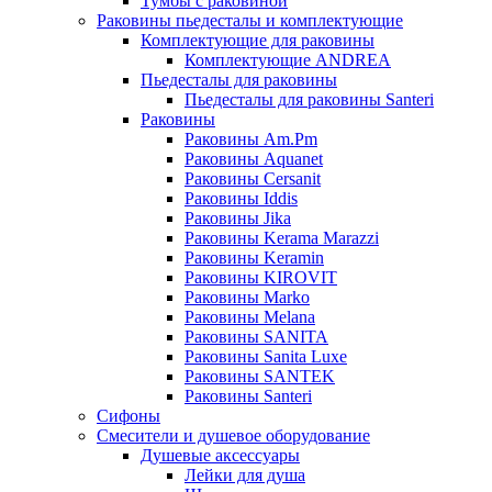
Тумбы с раковиной
Раковины пьедесталы и комплектующие
Комплектующие для раковины
Комплектующие ANDREA
Пьедесталы для раковины
Пьедесталы для раковины Santeri
Раковины
Раковины Am.Pm
Раковины Aquanet
Раковины Cersanit
Раковины Iddis
Раковины Jika
Раковины Kerama Marazzi
Раковины Keramin
Раковины KIROVIT
Раковины Marko
Раковины Melana
Раковины SANITA
Раковины Sanita Luxe
Раковины SANTEK
Раковины Santeri
Сифоны
Смесители и душевое оборудование
Душевые аксессуары
Лейки для душа