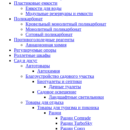
Пластиковые емкости
Емкости для воды
Модульные резервуары и емкости
Поликарбонат
Кровельный монолитный поликарбонат
Монолитный поликарбонат
Сотовый поликарбонат
Противогололедные реагенты
Авиационная химия
Регулируемые опоры
Роллетные шкафы
Сад и досуг
Автотовары
Автохимия
Благоустройство садового участка
Биотуалеты и септики
Дачные туалеты
Садовое освещение
Ландшафтные светильники
Товары для отдыха
Товары для туризма и пикника
Рации
Рации Comrade
Рации TurboSky
Рации Союз