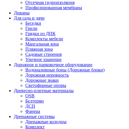
Отсечная гидроизоляция
Профилированная мембрана
Диваны
Для сада и дачи
Беседки
Грили
Грядки из ДПК
Комплекты мебели
Мангальная зона
Пляжная зона
Садовые строения
Уличное хранение
Дорожное и парковочное оборудование
Водоналивные боны (Дорожные блоки)
Дорожная неровность
Дорожные знаки
Светофорные опоры
Древесно-плитные материалы
OSB
Белтермо
ДСП
Фанера
Дренажные системы
Дренажные колодцы
Комплект