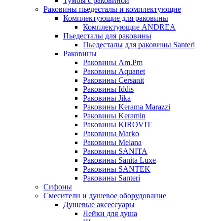
Тумбы с раковиной
Раковины пьедесталы и комплектующие
Комплектующие для раковины
Комплектующие ANDREA
Пьедесталы для раковины
Пьедесталы для раковины Santeri
Раковины
Раковины Am.Pm
Раковины Aquanet
Раковины Cersanit
Раковины Iddis
Раковины Jika
Раковины Kerama Marazzi
Раковины Keramin
Раковины KIROVIT
Раковины Marko
Раковины Melana
Раковины SANITA
Раковины Sanita Luxe
Раковины SANTEK
Раковины Santeri
Сифоны
Смесители и душевое оборудование
Душевые аксессуары
Лейки для душа