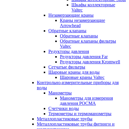
Шкафы коллекторные
Valtec
Незамерзающие краны
Краны незамерзающие
Arrowhead
Обратные клапаны
Обратные клапаны
Обратные клапаны фильтры
Valtec
Редукторы давления
Редукторы давления Far
Редукторы давления Kromwell
Сетчатые фильтры
Шаровые краны для воды
Шаровые краны Valtec
Контрольно-измерительные приборы для
воды
Манометры
Манометры для измерения
давления РОСМА
Счетчики воды
Термометры и термоманометры
Металлопластиковые трубы
Металлопластиковые трубы фитинги и