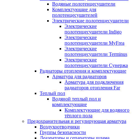
Водяные полотенцесушители
Комплектующие для
полотенцесушителей
Электрические полотенцесушители
Электрические
полотенцесушители Indigo
Электрические
полотенцесушители MyFrea
Электрические
полотенцесушители Terminus
Электрические
полотенцесушители Сунержа
Радиаторы отопления и комплектующие
Арматура для радиаторов
Арматура для подключения
радиаторов отопления Far
Теплый пол
Водяной теплый пол и
комплектующие
Комплектующие для водяного
тёплого пола
Предохранительная и регулирующая арматура
Воздухоотводчики
Группы безопасности
Деаэраторы и сепараторы шлама