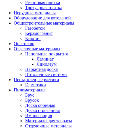
Резиновая плитка
Тротуарная плитка
Нерудные материалы
Оборудование для котельной
Общестроительные материалы
Газобетон
Керамогранит
Кирпич
Оргстекло
Отделочные материалы
Напольные покрытия
Ламинат
Линолеум
Паркетная доска
Потолочные системы
Пены, клеи, герметики
Герметики
Пиломатериалы
Брус
Брусок
Доска обрезная
Доска строганная
Импрегнация
Материалы для террасы
Отделочные материалы