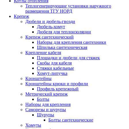
Котлы отопления
Теплогенерирующие установки наружного
размещения ТГУ НОРД
Крепеж
Дюбели и дюбель-гвозди
Дюбель-хомут
Дюбеля для теплоизоляции
Крепеж сантехнический
Наборы для крепления сантехники
Шпилька сантехническая
Крепление кабеля
Площадки и дюбели для стяжек
Скобы для кабеля
Стяжки кабельные
Хомут-липучка
Кронштейны
Кронштейны крюки и профили
Профиль крепежный
Метрический крепеж
Болты
Наборы для крепления
Саморезы и шурупы
Шурупы
Болты сантехнические
Хомуты