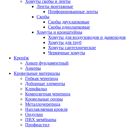
Хомуты скобы и ленты
Ленты монтажные
Перфорированные ленты
Скобы
Скобы двухлапковые
Скобы однолапковые
Хомуты и кронштейны
Хомуты для воздуховодов и дымоходов
Хомуты для труб
Хомуты сантехнические
Червячные хомуты
Крепёж
Анкер фундаментный
Анкеры
Кровельные материалы
Гибкая черепица
Доборные элементы
Кликфальц
Композитная черепица
Кровельные опоры
Металлочерепица
Наплавляемая кровля
Ондулин
ПВХ мембраны
Профнастил