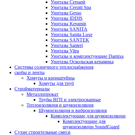
Унитазы Cersanit
Унитазы Cerutti Spa
Унитазы Gesso
Унитазы IDDIS
Унитазы Keramin
Унитазы SANITA
Унитазы Sanita Luxe
Унитазы SANTEK
Унитазы Santeri
Унитазы Vitra
Унитазы и комплектующие Damixa
Унитазы Оскольская керамика
Системы солнечного теплоснабжения
скобы и ленты
Хомуты и кронштейны
Хомуты для труб
Стройматериалы
Металлопрокат
Трубы ВГП и электросварные
Теплоизоляция и шумоизоляция
Шумоизоляция и виброизоляция
Комплектующие для шумоизоляции
Комплектующие для
шумоизоляции SoundGuard
Сухие строительные смеси