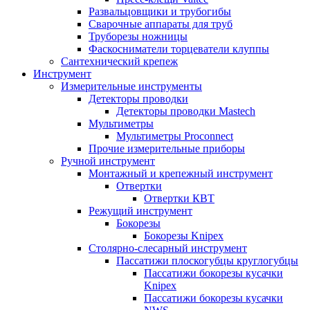
Развальцовщики и трубогибы
Сварочные аппараты для труб
Труборезы ножницы
Фаскосниматели торцеватели клуппы
Сантехнический крепеж
Инструмент
Измерительные инструменты
Детекторы проводки
Детекторы проводки Mastech
Мультиметры
Мультиметры Proconnect
Прочие измерительные приборы
Ручной инструмент
Монтажный и крепежный инструмент
Отвертки
Отвертки КВТ
Режущий инструмент
Бокорезы
Бокорезы Knipex
Столярно-слесарный инструмент
Пассатижи плоскогубцы круглогубцы
Пассатижи бокорезы кусачки
Knipex
Пассатижи бокорезы кусачки