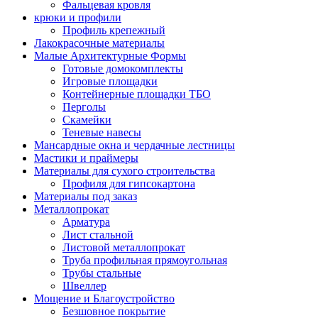
Фальцевая кровля
крюки и профили
Профиль крепежный
Лакокрасочные материалы
Малые Архитектурные Формы
Готовые домокомплекты
Игровые площадки
Контейнерные площадки ТБО
Перголы
Скамейки
Теневые навесы
Мансардные окна и чердачные лестницы
Мастики и праймеры
Материалы для сухого строительства
Профиля для гипсокартона
Материалы под заказ
Металлопрокат
Арматура
Лист стальной
Листовой металлопрокат
Труба профильная прямоугольная
Трубы стальные
Швеллер
Мощение и Благоустройство
Безшовное покрытие