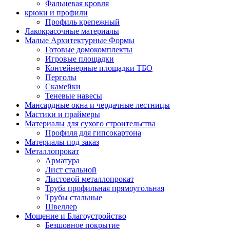
Фальцевая кровля
крюки и профили
Профиль крепежный
Лакокрасочные материалы
Малые Архитектурные Формы
Готовые домокомплекты
Игровые площадки
Контейнерные площадки ТБО
Перголы
Скамейки
Теневые навесы
Мансардные окна и чердачные лестницы
Мастики и праймеры
Материалы для сухого строительства
Профиля для гипсокартона
Материалы под заказ
Металлопрокат
Арматура
Лист стальной
Листовой металлопрокат
Труба профильная прямоугольная
Трубы стальные
Швеллер
Мощение и Благоустройство
Безшовное покрытие