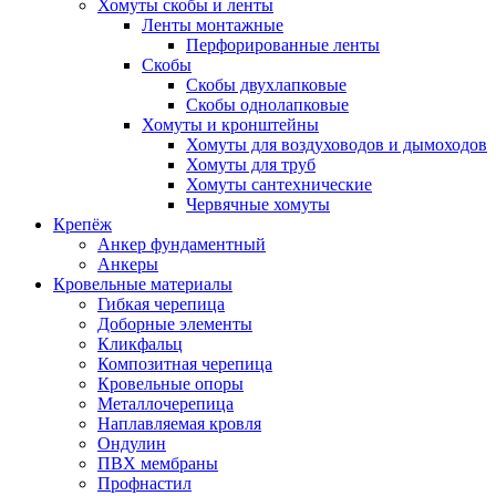
Хомуты скобы и ленты
Ленты монтажные
Перфорированные ленты
Скобы
Скобы двухлапковые
Скобы однолапковые
Хомуты и кронштейны
Хомуты для воздуховодов и дымоходов
Хомуты для труб
Хомуты сантехнические
Червячные хомуты
Крепёж
Анкер фундаментный
Анкеры
Кровельные материалы
Гибкая черепица
Доборные элементы
Кликфальц
Композитная черепица
Кровельные опоры
Металлочерепица
Наплавляемая кровля
Ондулин
ПВХ мембраны
Профнастил