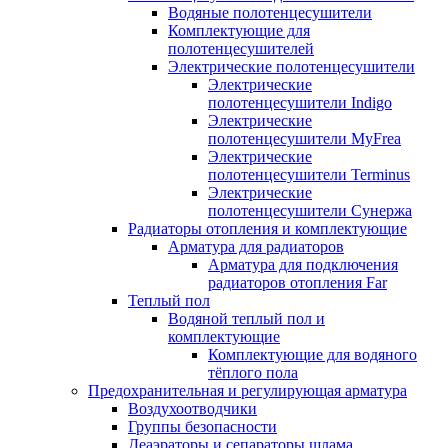
Водяные полотенцесушители
Комплектующие для
полотенцесушителей
Электрические полотенцесушители
Электрические
полотенцесушители Indigo
Электрические
полотенцесушители MyFrea
Электрические
полотенцесушители Terminus
Электрические
полотенцесушители Сунержа
Радиаторы отопления и комплектующие
Арматура для радиаторов
Арматура для подключения
радиаторов отопления Far
Теплый пол
Водяной теплый пол и
комплектующие
Комплектующие для водяного
тёплого пола
Предохранительная и регулирующая арматура
Воздухоотводчики
Группы безопасности
Деаэраторы и сепараторы шлама