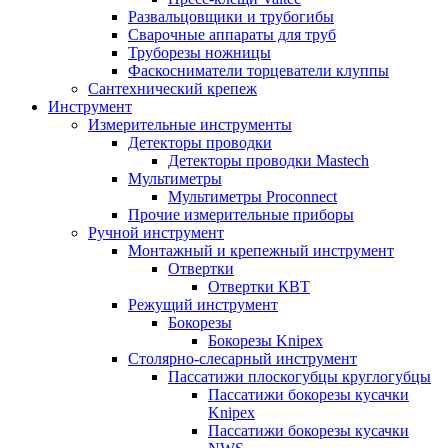
Развальцовщики и трубогибы
Сварочные аппараты для труб
Труборезы ножницы
Фаскосниматели торцеватели клуппы
Сантехнический крепеж
Инструмент
Измерительные инструменты
Детекторы проводки
Детекторы проводки Mastech
Мультиметры
Мультиметры Proconnect
Прочие измерительные приборы
Ручной инструмент
Монтажный и крепежный инструмент
Отвертки
Отвертки КВТ
Режущий инструмент
Бокорезы
Бокорезы Knipex
Столярно-слесарный инструмент
Пассатижи плоскогубцы круглогубцы
Пассатижи бокорезы кусачки
Knipex
Пассатижи бокорезы кусачки