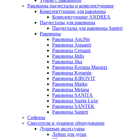
Тумбы с раковиной
Раковины пьедесталы и комплектующие
Комплектующие для раковины
Комплектующие ANDREA
Пьедесталы для раковины
Пьедесталы для раковины Santeri
Раковины
Раковины Am.Pm
Раковины Aquanet
Раковины Cersanit
Раковины Iddis
Раковины Jika
Раковины Kerama Marazzi
Раковины Keramin
Раковины KIROVIT
Раковины Marko
Раковины Melana
Раковины SANITA
Раковины Sanita Luxe
Раковины SANTEK
Раковины Santeri
Сифоны
Смесители и душевое оборудование
Душевые аксессуары
Лейки для душа