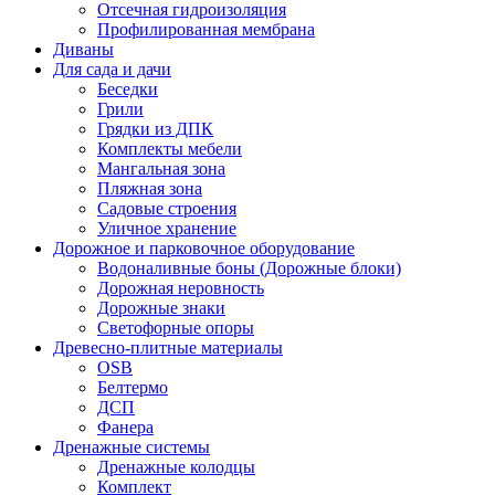
Отсечная гидроизоляция
Профилированная мембрана
Диваны
Для сада и дачи
Беседки
Грили
Грядки из ДПК
Комплекты мебели
Мангальная зона
Пляжная зона
Садовые строения
Уличное хранение
Дорожное и парковочное оборудование
Водоналивные боны (Дорожные блоки)
Дорожная неровность
Дорожные знаки
Светофорные опоры
Древесно-плитные материалы
OSB
Белтермо
ДСП
Фанера
Дренажные системы
Дренажные колодцы
Комплект