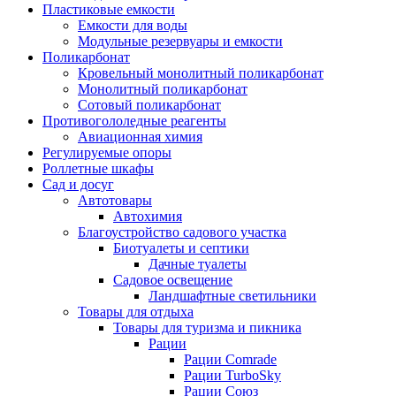
Пластиковые емкости
Емкости для воды
Модульные резервуары и емкости
Поликарбонат
Кровельный монолитный поликарбонат
Монолитный поликарбонат
Сотовый поликарбонат
Противогололедные реагенты
Авиационная химия
Регулируемые опоры
Роллетные шкафы
Сад и досуг
Автотовары
Автохимия
Благоустройство садового участка
Биотуалеты и септики
Дачные туалеты
Садовое освещение
Ландшафтные светильники
Товары для отдыха
Товары для туризма и пикника
Рации
Рации Comrade
Рации TurboSky
Рации Союз