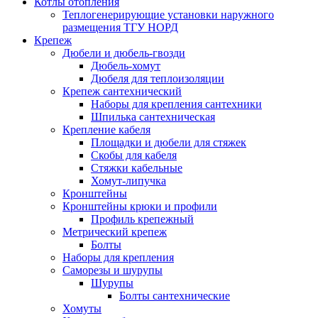
Котлы отопления
Теплогенерирующие установки наружного
размещения ТГУ НОРД
Крепеж
Дюбели и дюбель-гвозди
Дюбель-хомут
Дюбеля для теплоизоляции
Крепеж сантехнический
Наборы для крепления сантехники
Шпилька сантехническая
Крепление кабеля
Площадки и дюбели для стяжек
Скобы для кабеля
Стяжки кабельные
Хомут-липучка
Кронштейны
Кронштейны крюки и профили
Профиль крепежный
Метрический крепеж
Болты
Наборы для крепления
Саморезы и шурупы
Шурупы
Болты сантехнические
Хомуты