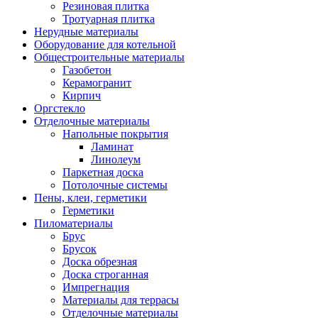
Резиновая плитка
Тротуарная плитка
Нерудные материалы
Оборудование для котельной
Общестроительные материалы
Газобетон
Керамогранит
Кирпич
Оргстекло
Отделочные материалы
Напольные покрытия
Ламинат
Линолеум
Паркетная доска
Потолочные системы
Пены, клеи, герметики
Герметики
Пиломатериалы
Брус
Брусок
Доска обрезная
Доска строганная
Импрегнация
Материалы для террасы
Отделочные материалы