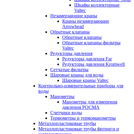
Шкафы коллекторные
Valtec
Незамерзающие краны
Краны незамерзающие
Arrowhead
Обратные клапаны
Обратные клапаны
Обратные клапаны фильтры
Valtec
Редукторы давления
Редукторы давления Far
Редукторы давления Kromwell
Сетчатые фильтры
Шаровые краны для воды
Шаровые краны Valtec
Контрольно-измерительные приборы для
воды
Манометры
Манометры для измерения
давления РОСМА
Счетчики воды
Термометры и термоманометры
Металлопластиковые трубы
Металлопластиковые трубы фитинги и