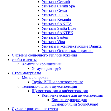
Унитазы Cersanit
Унитазы Cerutti Spa
Унитазы Gesso
Унитазы IDDIS
Унитазы Keramin
Унитазы SANITA
Унитазы Sanita Luxe
Унитазы SANTEK
Унитазы Santeri
Унитазы Vitra
Унитазы и комплектующие Damixa
Унитазы Оскольская керамика
Системы солнечного теплоснабжения
скобы и ленты
Хомуты и кронштейны
Хомуты для труб
Стройматериалы
Металлопрокат
Трубы ВГП и электросварные
Теплоизоляция и шумоизоляция
Шумоизоляция и виброизоляция
Комплектующие для шумоизоляции
Комплектующие для
шумоизоляции SoundGuard
Сухие строительные смеси