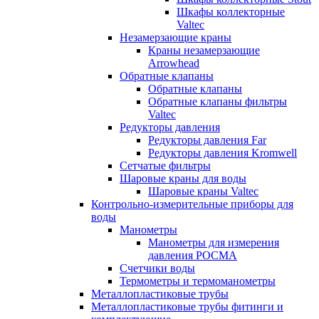
Шкафы коллекторные
Valtec
Незамерзающие краны
Краны незамерзающие
Arrowhead
Обратные клапаны
Обратные клапаны
Обратные клапаны фильтры
Valtec
Редукторы давления
Редукторы давления Far
Редукторы давления Kromwell
Сетчатые фильтры
Шаровые краны для воды
Шаровые краны Valtec
Контрольно-измерительные приборы для
воды
Манометры
Манометры для измерения
давления РОСМА
Счетчики воды
Термометры и термоманометры
Металлопластиковые трубы
Металлопластиковые трубы фитинги и