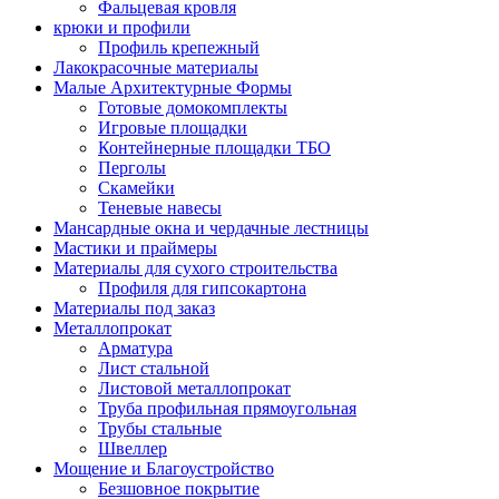
Фальцевая кровля
крюки и профили
Профиль крепежный
Лакокрасочные материалы
Малые Архитектурные Формы
Готовые домокомплекты
Игровые площадки
Контейнерные площадки ТБО
Перголы
Скамейки
Теневые навесы
Мансардные окна и чердачные лестницы
Мастики и праймеры
Материалы для сухого строительства
Профиля для гипсокартона
Материалы под заказ
Металлопрокат
Арматура
Лист стальной
Листовой металлопрокат
Труба профильная прямоугольная
Трубы стальные
Швеллер
Мощение и Благоустройство
Безшовное покрытие