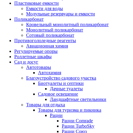
Пластиковые емкости
Емкости для воды
Модульные резервуары и емкости
Поликарбонат
Кровельный монолитный поликарбонат
Монолитный поликарбонат
Сотовый поликарбонат
Противогололедные реагенты
Авиационная химия
Регулируемые опоры
Роллетные шкафы
Сад и досуг
Автотовары
Автохимия
Благоустройство садового участка
Биотуалеты и септики
Дачные туалеты
Садовое освещение
Ландшафтные светильники
Товары для отдыха
Товары для туризма и пикника
Рации
Рации Comrade
Рации TurboSky
Рации Союз