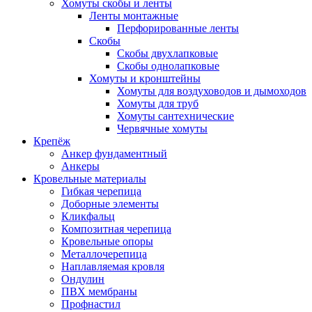
Хомуты скобы и ленты
Ленты монтажные
Перфорированные ленты
Скобы
Скобы двухлапковые
Скобы однолапковые
Хомуты и кронштейны
Хомуты для воздуховодов и дымоходов
Хомуты для труб
Хомуты сантехнические
Червячные хомуты
Крепёж
Анкер фундаментный
Анкеры
Кровельные материалы
Гибкая черепица
Доборные элементы
Кликфальц
Композитная черепица
Кровельные опоры
Металлочерепица
Наплавляемая кровля
Ондулин
ПВХ мембраны
Профнастил