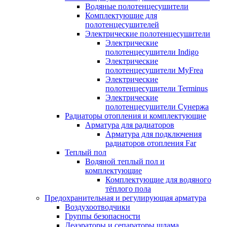
Водяные полотенцесушители
Комплектующие для
полотенцесушителей
Электрические полотенцесушители
Электрические
полотенцесушители Indigo
Электрические
полотенцесушители MyFrea
Электрические
полотенцесушители Terminus
Электрические
полотенцесушители Сунержа
Радиаторы отопления и комплектующие
Арматура для радиаторов
Арматура для подключения
радиаторов отопления Far
Теплый пол
Водяной теплый пол и
комплектующие
Комплектующие для водяного
тёплого пола
Предохранительная и регулирующая арматура
Воздухоотводчики
Группы безопасности
Деаэраторы и сепараторы шлама