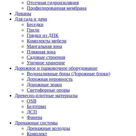
Отсечная гидроизоляция
Профилированная мембрана
Диваны
Для сада и дачи
Беседки
Грили
Грядки из ДПК
Комплекты мебели
Мангальная зона
Пляжная зона
Садовые строения
Уличное хранение
Дорожное и парковочное оборудование
Водоналивные боны (Дорожные блоки)
Дорожная неровность
Дорожные знаки
Светофорные опоры
Древесно-плитные материалы
OSB
Белтермо
ДСП
Фанера
Дренажные системы
Дренажные колодцы
Комплект