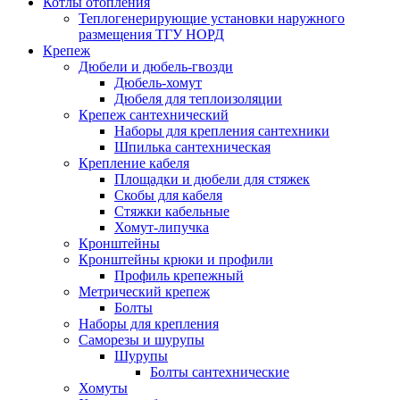
Котлы отопления
Теплогенерирующие установки наружного
размещения ТГУ НОРД
Крепеж
Дюбели и дюбель-гвозди
Дюбель-хомут
Дюбеля для теплоизоляции
Крепеж сантехнический
Наборы для крепления сантехники
Шпилька сантехническая
Крепление кабеля
Площадки и дюбели для стяжек
Скобы для кабеля
Стяжки кабельные
Хомут-липучка
Кронштейны
Кронштейны крюки и профили
Профиль крепежный
Метрический крепеж
Болты
Наборы для крепления
Саморезы и шурупы
Шурупы
Болты сантехнические
Хомуты