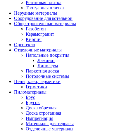
Резиновая плитка
Тротуарная плитка
Нерудные материалы
Оборудование для котельной
Общестроительные материалы
Газобетон
Керамогранит
Кирпич
Оргстекло
Отделочные материалы
Напольные покрытия
Ламинат
Линолеум
Паркетная доска
Потолочные системы
Пены, клеи, герметики
Герметики
Пиломатериалы
Брус
Брусок
Доска обрезная
Доска строганная
Импрегнация
Материалы для террасы
Отделочные материалы