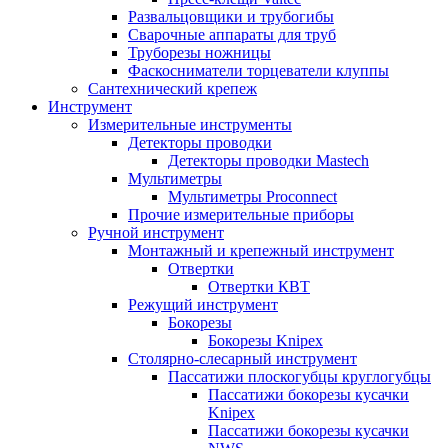
Развальцовщики и трубогибы
Сварочные аппараты для труб
Труборезы ножницы
Фаскосниматели торцеватели клуппы
Сантехнический крепеж
Инструмент
Измерительные инструменты
Детекторы проводки
Детекторы проводки Mastech
Мультиметры
Мультиметры Proconnect
Прочие измерительные приборы
Ручной инструмент
Монтажный и крепежный инструмент
Отвертки
Отвертки КВТ
Режущий инструмент
Бокорезы
Бокорезы Knipex
Столярно-слесарный инструмент
Пассатижи плоскогубцы круглогубцы
Пассатижи бокорезы кусачки
Knipex
Пассатижи бокорезы кусачки