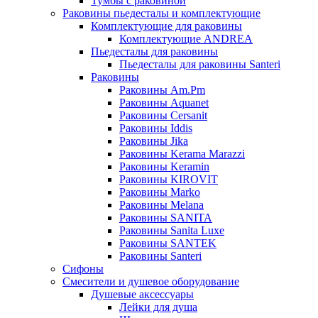
Тумбы с раковиной
Раковины пьедесталы и комплектующие
Комплектующие для раковины
Комплектующие ANDREA
Пьедесталы для раковины
Пьедесталы для раковины Santeri
Раковины
Раковины Am.Pm
Раковины Aquanet
Раковины Cersanit
Раковины Iddis
Раковины Jika
Раковины Kerama Marazzi
Раковины Keramin
Раковины KIROVIT
Раковины Marko
Раковины Melana
Раковины SANITA
Раковины Sanita Luxe
Раковины SANTEK
Раковины Santeri
Сифоны
Смесители и душевое оборудование
Душевые аксессуары
Лейки для душа