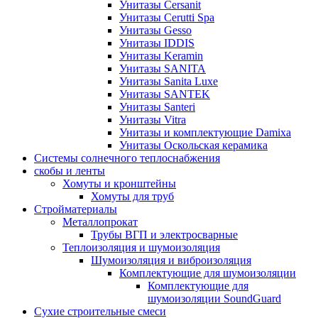
Унитазы Cersanit
Унитазы Cerutti Spa
Унитазы Gesso
Унитазы IDDIS
Унитазы Keramin
Унитазы SANITA
Унитазы Sanita Luxe
Унитазы SANTEK
Унитазы Santeri
Унитазы Vitra
Унитазы и комплектующие Damixa
Унитазы Оскольская керамика
Системы солнечного теплоснабжения
скобы и ленты
Хомуты и кронштейны
Хомуты для труб
Стройматериалы
Металлопрокат
Трубы ВГП и электросварные
Теплоизоляция и шумоизоляция
Шумоизоляция и виброизоляция
Комплектующие для шумоизоляции
Комплектующие для
шумоизоляции SoundGuard
Сухие строительные смеси