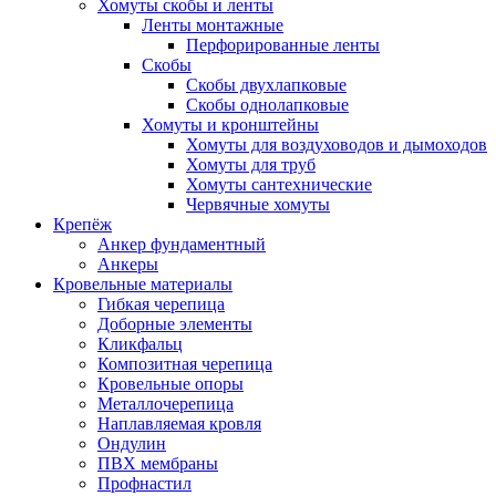
Хомуты скобы и ленты
Ленты монтажные
Перфорированные ленты
Скобы
Скобы двухлапковые
Скобы однолапковые
Хомуты и кронштейны
Хомуты для воздуховодов и дымоходов
Хомуты для труб
Хомуты сантехнические
Червячные хомуты
Крепёж
Анкер фундаментный
Анкеры
Кровельные материалы
Гибкая черепица
Доборные элементы
Кликфальц
Композитная черепица
Кровельные опоры
Металлочерепица
Наплавляемая кровля
Ондулин
ПВХ мембраны
Профнастил