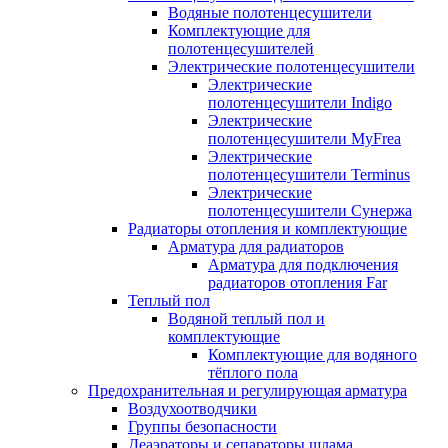
Водяные полотенцесушители
Комплектующие для
полотенцесушителей
Электрические полотенцесушители
Электрические
полотенцесушители Indigo
Электрические
полотенцесушители MyFrea
Электрические
полотенцесушители Terminus
Электрические
полотенцесушители Сунержа
Радиаторы отопления и комплектующие
Арматура для радиаторов
Арматура для подключения
радиаторов отопления Far
Теплый пол
Водяной теплый пол и
комплектующие
Комплектующие для водяного
тёплого пола
Предохранительная и регулирующая арматура
Воздухоотводчики
Группы безопасности
Деаэраторы и сепараторы шлама