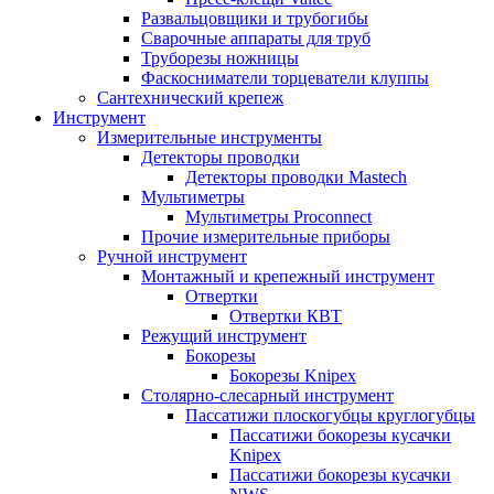
Развальцовщики и трубогибы
Сварочные аппараты для труб
Труборезы ножницы
Фаскосниматели торцеватели клуппы
Сантехнический крепеж
Инструмент
Измерительные инструменты
Детекторы проводки
Детекторы проводки Mastech
Мультиметры
Мультиметры Proconnect
Прочие измерительные приборы
Ручной инструмент
Монтажный и крепежный инструмент
Отвертки
Отвертки КВТ
Режущий инструмент
Бокорезы
Бокорезы Knipex
Столярно-слесарный инструмент
Пассатижи плоскогубцы круглогубцы
Пассатижи бокорезы кусачки
Knipex
Пассатижи бокорезы кусачки