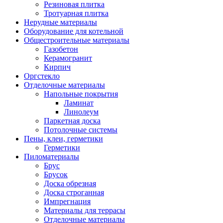
Резиновая плитка
Тротуарная плитка
Нерудные материалы
Оборудование для котельной
Общестроительные материалы
Газобетон
Керамогранит
Кирпич
Оргстекло
Отделочные материалы
Напольные покрытия
Ламинат
Линолеум
Паркетная доска
Потолочные системы
Пены, клеи, герметики
Герметики
Пиломатериалы
Брус
Брусок
Доска обрезная
Доска строганная
Импрегнация
Материалы для террасы
Отделочные материалы