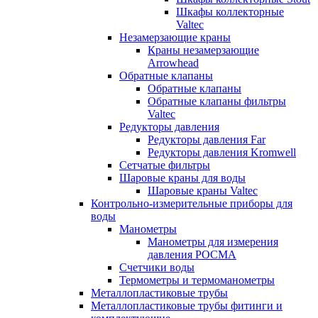
Шкафы коллекторные
Valtec
Незамерзающие краны
Краны незамерзающие
Arrowhead
Обратные клапаны
Обратные клапаны
Обратные клапаны фильтры
Valtec
Редукторы давления
Редукторы давления Far
Редукторы давления Kromwell
Сетчатые фильтры
Шаровые краны для воды
Шаровые краны Valtec
Контрольно-измерительные приборы для
воды
Манометры
Манометры для измерения
давления РОСМА
Счетчики воды
Термометры и термоманометры
Металлопластиковые трубы
Металлопластиковые трубы фитинги и