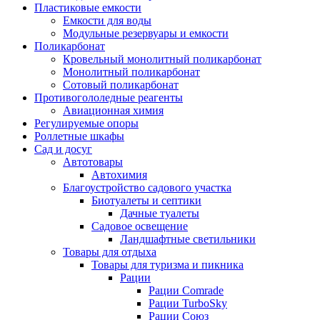
Пластиковые емкости
Емкости для воды
Модульные резервуары и емкости
Поликарбонат
Кровельный монолитный поликарбонат
Монолитный поликарбонат
Сотовый поликарбонат
Противогололедные реагенты
Авиационная химия
Регулируемые опоры
Роллетные шкафы
Сад и досуг
Автотовары
Автохимия
Благоустройство садового участка
Биотуалеты и септики
Дачные туалеты
Садовое освещение
Ландшафтные светильники
Товары для отдыха
Товары для туризма и пикника
Рации
Рации Comrade
Рации TurboSky
Рации Союз