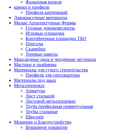
Фальцевая кровля
крюки и профили
Профиль крепежный
Лакокрасочные материалы
Малые Архитектурные Формы
Готовые домокомплекты
Игровые площадки
Контейнерные площадки ТБО
Перголы
Скамейки
Теневые навесы
Мансардные окна и чердачные лестницы
Мастики и праймеры
Материалы для сухого строительства
Профиля для гипсокартона
Материалы под заказ
Металлопрокат
Арматура
Лист стальной
Листовой металлопрокат
Труба профильная прямоугольная
Трубы стальные
Швеллер
Мощение и Благоустройство
Безшовное покрытие