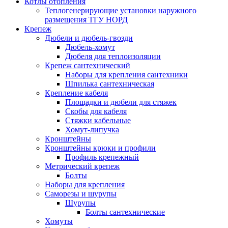
Котлы отопления
Теплогенерирующие установки наружного
размещения ТГУ НОРД
Крепеж
Дюбели и дюбель-гвозди
Дюбель-хомут
Дюбеля для теплоизоляции
Крепеж сантехнический
Наборы для крепления сантехники
Шпилька сантехническая
Крепление кабеля
Площадки и дюбели для стяжек
Скобы для кабеля
Стяжки кабельные
Хомут-липучка
Кронштейны
Кронштейны крюки и профили
Профиль крепежный
Метрический крепеж
Болты
Наборы для крепления
Саморезы и шурупы
Шурупы
Болты сантехнические
Хомуты