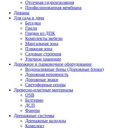
Отсечная гидроизоляция
Профилированная мембрана
Диваны
Для сада и дачи
Беседки
Грили
Грядки из ДПК
Комплекты мебели
Мангальная зона
Пляжная зона
Садовые строения
Уличное хранение
Дорожное и парковочное оборудование
Водоналивные боны (Дорожные блоки)
Дорожная неровность
Дорожные знаки
Светофорные опоры
Древесно-плитные материалы
OSB
Белтермо
ДСП
Фанера
Дренажные системы
Дренажные колодцы
Комплект