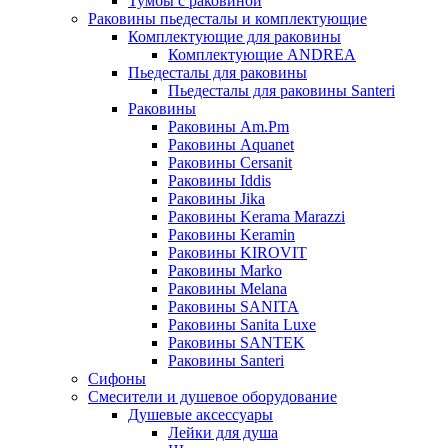
Тумбы с раковиной
Раковины пьедесталы и комплектующие
Комплектующие для раковины
Комплектующие ANDREA
Пьедесталы для раковины
Пьедесталы для раковины Santeri
Раковины
Раковины Am.Pm
Раковины Aquanet
Раковины Cersanit
Раковины Iddis
Раковины Jika
Раковины Kerama Marazzi
Раковины Keramin
Раковины KIROVIT
Раковины Marko
Раковины Melana
Раковины SANITA
Раковины Sanita Luxe
Раковины SANTEK
Раковины Santeri
Сифоны
Смесители и душевое оборудование
Душевые аксессуары
Лейки для душа