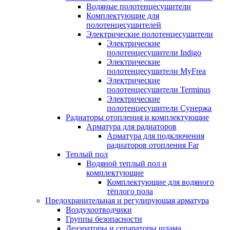
Водяные полотенцесушители
Комплектующие для
полотенцесушителей
Электрические полотенцесушители
Электрические
полотенцесушители Indigo
Электрические
полотенцесушители MyFrea
Электрические
полотенцесушители Terminus
Электрические
полотенцесушители Сунержа
Радиаторы отопления и комплектующие
Арматура для радиаторов
Арматура для подключения
радиаторов отопления Far
Теплый пол
Водяной теплый пол и
комплектующие
Комплектующие для водяного
тёплого пола
Предохранительная и регулирующая арматура
Воздухоотводчики
Группы безопасности
Деаэраторы и сепараторы шлама