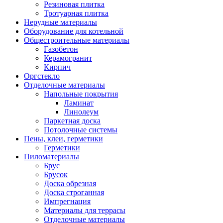
Резиновая плитка
Тротуарная плитка
Нерудные материалы
Оборудование для котельной
Общестроительные материалы
Газобетон
Керамогранит
Кирпич
Оргстекло
Отделочные материалы
Напольные покрытия
Ламинат
Линолеум
Паркетная доска
Потолочные системы
Пены, клеи, герметики
Герметики
Пиломатериалы
Брус
Брусок
Доска обрезная
Доска строганная
Импрегнация
Материалы для террасы
Отделочные материалы