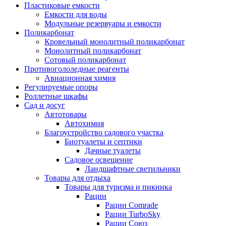
Пластиковые емкости
Емкости для воды
Модульные резервуары и емкости
Поликарбонат
Кровельный монолитный поликарбонат
Монолитный поликарбонат
Сотовый поликарбонат
Противогололедные реагенты
Авиационная химия
Регулируемые опоры
Роллетные шкафы
Сад и досуг
Автотовары
Автохимия
Благоустройство садового участка
Биотуалеты и септики
Дачные туалеты
Садовое освещение
Ландшафтные светильники
Товары для отдыха
Товары для туризма и пикника
Рации
Рации Comrade
Рации TurboSky
Рации Союз