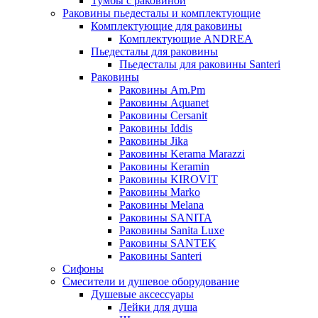
Тумбы с раковиной
Раковины пьедесталы и комплектующие
Комплектующие для раковины
Комплектующие ANDREA
Пьедесталы для раковины
Пьедесталы для раковины Santeri
Раковины
Раковины Am.Pm
Раковины Aquanet
Раковины Cersanit
Раковины Iddis
Раковины Jika
Раковины Kerama Marazzi
Раковины Keramin
Раковины KIROVIT
Раковины Marko
Раковины Melana
Раковины SANITA
Раковины Sanita Luxe
Раковины SANTEK
Раковины Santeri
Сифоны
Смесители и душевое оборудование
Душевые аксессуары
Лейки для душа