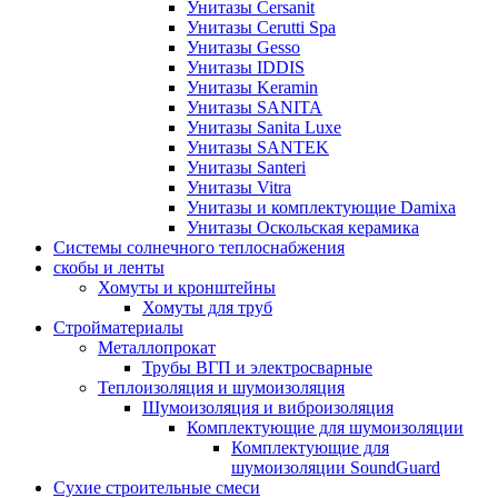
Унитазы Cersanit
Унитазы Cerutti Spa
Унитазы Gesso
Унитазы IDDIS
Унитазы Keramin
Унитазы SANITA
Унитазы Sanita Luxe
Унитазы SANTEK
Унитазы Santeri
Унитазы Vitra
Унитазы и комплектующие Damixa
Унитазы Оскольская керамика
Системы солнечного теплоснабжения
скобы и ленты
Хомуты и кронштейны
Хомуты для труб
Стройматериалы
Металлопрокат
Трубы ВГП и электросварные
Теплоизоляция и шумоизоляция
Шумоизоляция и виброизоляция
Комплектующие для шумоизоляции
Комплектующие для
шумоизоляции SoundGuard
Сухие строительные смеси