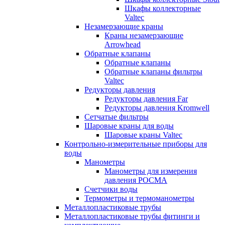
Шкафы коллекторные
Valtec
Незамерзающие краны
Краны незамерзающие
Arrowhead
Обратные клапаны
Обратные клапаны
Обратные клапаны фильтры
Valtec
Редукторы давления
Редукторы давления Far
Редукторы давления Kromwell
Сетчатые фильтры
Шаровые краны для воды
Шаровые краны Valtec
Контрольно-измерительные приборы для
воды
Манометры
Манометры для измерения
давления РОСМА
Счетчики воды
Термометры и термоманометры
Металлопластиковые трубы
Металлопластиковые трубы фитинги и