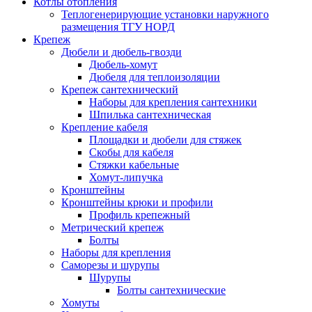
Котлы отопления
Теплогенерирующие установки наружного
размещения ТГУ НОРД
Крепеж
Дюбели и дюбель-гвозди
Дюбель-хомут
Дюбеля для теплоизоляции
Крепеж сантехнический
Наборы для крепления сантехники
Шпилька сантехническая
Крепление кабеля
Площадки и дюбели для стяжек
Скобы для кабеля
Стяжки кабельные
Хомут-липучка
Кронштейны
Кронштейны крюки и профили
Профиль крепежный
Метрический крепеж
Болты
Наборы для крепления
Саморезы и шурупы
Шурупы
Болты сантехнические
Хомуты