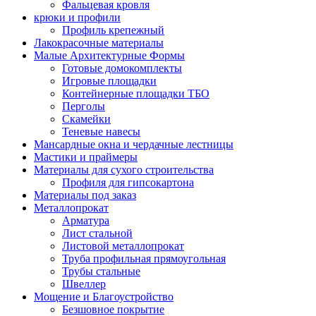
Фальцевая кровля
крюки и профили
Профиль крепежный
Лакокрасочные материалы
Малые Архитектурные Формы
Готовые домокомплекты
Игровые площадки
Контейнерные площадки ТБО
Перголы
Скамейки
Теневые навесы
Мансардные окна и чердачные лестницы
Мастики и праймеры
Материалы для сухого строительства
Профиля для гипсокартона
Материалы под заказ
Металлопрокат
Арматура
Лист стальной
Листовой металлопрокат
Труба профильная прямоугольная
Трубы стальные
Швеллер
Мощение и Благоустройство
Безшовное покрытие