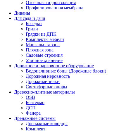
Отсечная гидроизоляция
Профилированная мембрана
Диваны
Для сада и дачи
Беседки
Грили
Грядки из ДПК
Комплекты мебели
Мангальная зона
Пляжная зона
Садовые строения
Уличное хранение
Дорожное и парковочное оборудование
Водоналивные боны (Дорожные блоки)
Дорожная неровность
Дорожные знаки
Светофорные опоры
Древесно-плитные материалы
OSB
Белтермо
ДСП
Фанера
Дренажные системы
Дренажные колодцы
Комплект