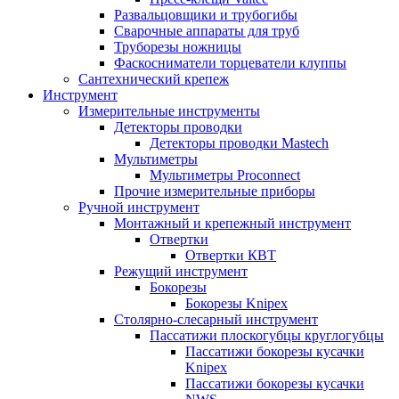
Развальцовщики и трубогибы
Сварочные аппараты для труб
Труборезы ножницы
Фаскосниматели торцеватели клуппы
Сантехнический крепеж
Инструмент
Измерительные инструменты
Детекторы проводки
Детекторы проводки Mastech
Мультиметры
Мультиметры Proconnect
Прочие измерительные приборы
Ручной инструмент
Монтажный и крепежный инструмент
Отвертки
Отвертки КВТ
Режущий инструмент
Бокорезы
Бокорезы Knipex
Столярно-слесарный инструмент
Пассатижи плоскогубцы круглогубцы
Пассатижи бокорезы кусачки
Knipex
Пассатижи бокорезы кусачки