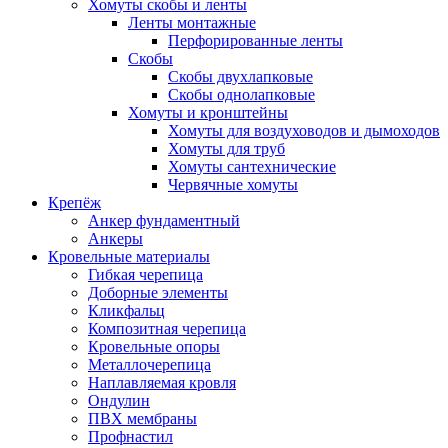
Хомуты скобы и ленты
Ленты монтажные
Перфорированные ленты
Скобы
Скобы двухлапковые
Скобы однолапковые
Хомуты и кронштейны
Хомуты для воздуховодов и дымоходов
Хомуты для труб
Хомуты сантехнические
Червячные хомуты
Крепёж
Анкер фундаментный
Анкеры
Кровельные материалы
Гибкая черепица
Доборные элементы
Кликфальц
Композитная черепица
Кровельные опоры
Металлочерепица
Наплавляемая кровля
Ондулин
ПВХ мембраны
Профнастил