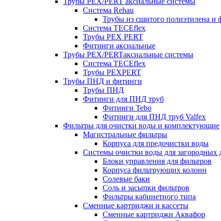
Трубы PEX/PERT аксиальные системы
Система Rehau
Трубы из сшитого полиэтилена и 
Система TECEflex
Трубы PEX PERT
Фитинги аксиальные
Трубы PEX/PERTаксиальные системы
Система TECEflex
Трубы PEXPERT
Трубы ПНД и фитинги
Трубы ПНД
Фитинги для ПНД труб
Фитинги Tebo
Фитинги для ПНД труб Valfex
Фильтры для очистки воды и комплектующие
Магистральные фильтры
Корпуса для предочистки воды
Системы очистки воды для загородных 
Блоки управления для фильтров
Корпуса фильтрующих колонн
Солевые баки
Соль и засыпки фильтров
Фильтры кабинетного типа
Сменные картриджи и кассеты
Сменные картриджи Аквафор