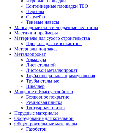
Игровые площадки
Контейнерные площадки ТБО
Перголы
Скамейки
Теневые навесы
Мансардные окна и чердачные лестницы
Мастики и праймеры
Материалы для сухого строительства
Профиля для гипсокартона
Материалы под заказ
Металлопрокат
Арматура
Лист стальной
Листовой металлопрокат
Труба профильная прямоугольная
Трубы стальные
Швеллер
Мощение и Благоустройство
Безшовное покрытие
Резиновая плитка
Тротуарная плитка
Нерудные материалы
Оборудование для котельной
Общестроительные материалы
Газобетон