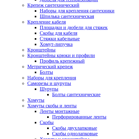
Крепеж сантехнический
Наборы для крепления сантехники
Шпилька сантехническая
Крепление кабеля
Площадки и дюбели для стяжек
Скобы для кабеля
Стяжки кабельные
Хомут-липучка
Кронштейны
Кронштейны крюки и профили
Профиль крепежный
Метрический крепеж
Болты
Наборы для крепления
Саморезы и шурупы
Шурупы
Болты сантехнические
Хомуты
Хомуты скобы и ленты
Ленты монтажные
Перфорированные ленты
Скобы
Скобы двухлапковые
Скобы однолапковые