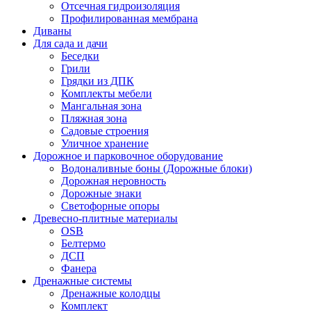
Отсечная гидроизоляция
Профилированная мембрана
Диваны
Для сада и дачи
Беседки
Грили
Грядки из ДПК
Комплекты мебели
Мангальная зона
Пляжная зона
Садовые строения
Уличное хранение
Дорожное и парковочное оборудование
Водоналивные боны (Дорожные блоки)
Дорожная неровность
Дорожные знаки
Светофорные опоры
Древесно-плитные материалы
OSB
Белтермо
ДСП
Фанера
Дренажные системы
Дренажные колодцы
Комплект