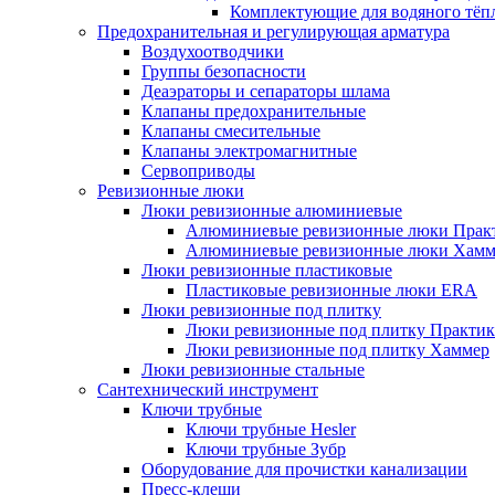
Комплектующие для водяного тёп
Предохранительная и регулирующая арматура
Воздухоотводчики
Группы безопасности
Деаэраторы и сепараторы шлама
Клапаны предохранительные
Клапаны смесительные
Клапаны электромагнитные
Сервоприводы
Ревизионные люки
Люки ревизионные алюминиевые
Алюминиевые ревизионные люки Прак
Алюминиевые ревизионные люки Хамм
Люки ревизионные пластиковые
Пластиковые ревизионные люки ERA
Люки ревизионные под плитку
Люки ревизионные под плитку Практик
Люки ревизионные под плитку Хаммер
Люки ревизионные стальные
Сантехнический инструмент
Ключи трубные
Ключи трубные Hesler
Ключи трубные Зубр
Оборудование для прочистки канализации
Пресс-клещи