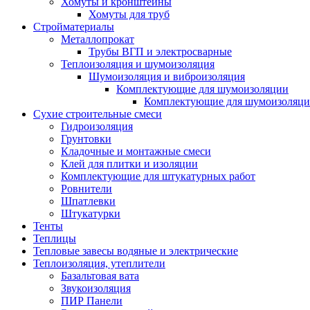
Хомуты и кронштейны
Хомуты для труб
Стройматериалы
Металлопрокат
Трубы ВГП и электросварные
Теплоизоляция и шумоизоляция
Шумоизоляция и виброизоляция
Комплектующие для шумоизоляции
Комплектующие для шумоизоляци
Сухие строительные смеси
Гидроизоляция
Грунтовки
Кладочные и монтажные смеси
Клей для плитки и изоляции
Комплектующие для штукатурных работ
Ровнители
Шпатлевки
Штукатурки
Тенты
Теплицы
Тепловые завесы водяные и электрические
Теплоизоляция, утеплители
Базальтовая вата
Звукоизоляция
ПИР Панели