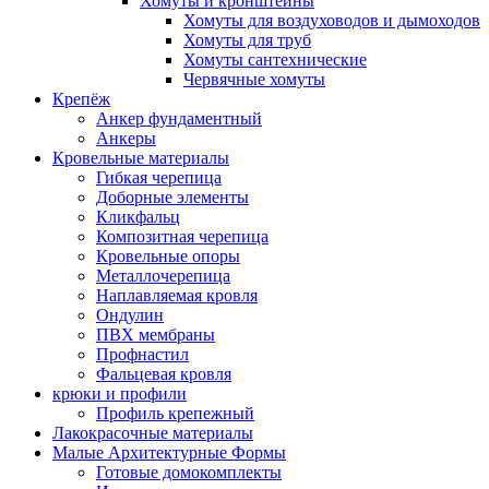
Хомуты и кронштейны
Хомуты для воздуховодов и дымоходов
Хомуты для труб
Хомуты сантехнические
Червячные хомуты
Крепёж
Анкер фундаментный
Анкеры
Кровельные материалы
Гибкая черепица
Доборные элементы
Кликфальц
Композитная черепица
Кровельные опоры
Металлочерепица
Наплавляемая кровля
Ондулин
ПВХ мембраны
Профнастил
Фальцевая кровля
крюки и профили
Профиль крепежный
Лакокрасочные материалы
Малые Архитектурные Формы
Готовые домокомплекты