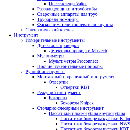
Пресс-клещи Valtec
Развальцовщики и трубогибы
Сварочные аппараты для труб
Труборезы ножницы
Фаскосниматели торцеватели клуппы
Сантехнический крепеж
Инструмент
Измерительные инструменты
Детекторы проводки
Детекторы проводки Mastech
Мультиметры
Мультиметры Proconnect
Прочие измерительные приборы
Ручной инструмент
Монтажный и крепежный инструмент
Отвертки
Отвертки КВТ
Режущий инструмент
Бокорезы
Бокорезы Knipex
Столярно-слесарный инструмент
Пассатижи плоскогубцы круглогубцы
Пассатижи бокорезы кусачки Knip
Пассатижи бокорезы кусачки NW
Пассатижи бокорезы кусачки КВТ