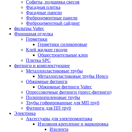
Софиты, подшивка свесов
Фасадная плитка
Фасадные панели
Фиброцементные панели
Фиброцементный сайдинг
фильтры Valtec
Финишная отделка
Герметики
Герметики силиконовые
Клей жидкие гвозди
Общестроительные клеи
Плитка SPC
фитинги и комплектующие
Металлопластиковые трубы
Металлопластиковые трубы Henco
Обжимные фитинги
Обжимные фитинги Valtec
Опрессовочные фитинги (пресс-фитинги)
Полипропиленовые трубы
Трубы гофрированные для МП труб
Фитинги для ПП труб
Электрика
Аксессуары для электромонтажа
Изоляция крепление и маркировка
Изолента