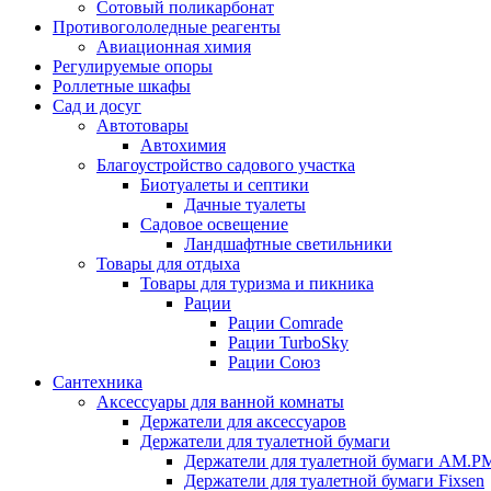
Сотовый поликарбонат
Противогололедные реагенты
Авиационная химия
Регулируемые опоры
Роллетные шкафы
Сад и досуг
Автотовары
Автохимия
Благоустройство садового участка
Биотуалеты и септики
Дачные туалеты
Садовое освещение
Ландшафтные светильники
Товары для отдыха
Товары для туризма и пикника
Рации
Рации Comrade
Рации TurboSky
Рации Союз
Сантехника
Аксессуары для ванной комнаты
Держатели для аксессуаров
Держатели для туалетной бумаги
Держатели для туалетной бумаги AM.P
Держатели для туалетной бумаги Fixsen