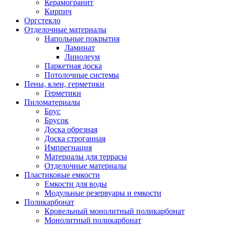
Керамогранит
Кирпич
Оргстекло
Отделочные материалы
Напольные покрытия
Ламинат
Линолеум
Паркетная доска
Потолочные системы
Пены, клеи, герметики
Герметики
Пиломатериалы
Брус
Брусок
Доска обрезная
Доска строганная
Импрегнация
Материалы для террасы
Отделочные материалы
Пластиковые емкости
Емкости для воды
Модульные резервуары и емкости
Поликарбонат
Кровельный монолитный поликарбонат
Монолитный поликарбонат