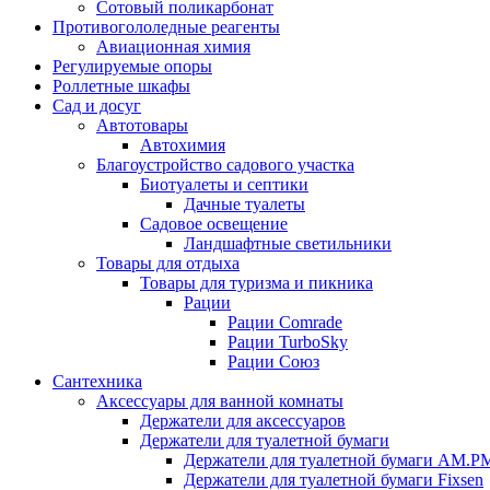
Сотовый поликарбонат
Противогололедные реагенты
Авиационная химия
Регулируемые опоры
Роллетные шкафы
Сад и досуг
Автотовары
Автохимия
Благоустройство садового участка
Биотуалеты и септики
Дачные туалеты
Садовое освещение
Ландшафтные светильники
Товары для отдыха
Товары для туризма и пикника
Рации
Рации Comrade
Рации TurboSky
Рации Союз
Сантехника
Аксессуары для ванной комнаты
Держатели для аксессуаров
Держатели для туалетной бумаги
Держатели для туалетной бумаги AM.P
Держатели для туалетной бумаги Fixsen