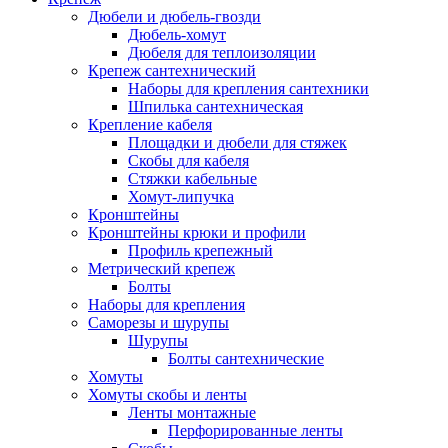
Дюбели и дюбель-гвозди
Дюбель-хомут
Дюбеля для теплоизоляции
Крепеж сантехнический
Наборы для крепления сантехники
Шпилька сантехническая
Крепление кабеля
Площадки и дюбели для стяжек
Скобы для кабеля
Стяжки кабельные
Хомут-липучка
Кронштейны
Кронштейны крюки и профили
Профиль крепежный
Метрический крепеж
Болты
Наборы для крепления
Саморезы и шурупы
Шурупы
Болты сантехнические
Хомуты
Хомуты скобы и ленты
Ленты монтажные
Перфорированные ленты