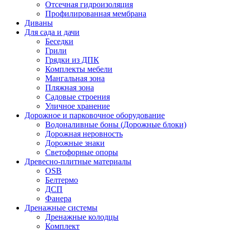
Отсечная гидроизоляция
Профилированная мембрана
Диваны
Для сада и дачи
Беседки
Грили
Грядки из ДПК
Комплекты мебели
Мангальная зона
Пляжная зона
Садовые строения
Уличное хранение
Дорожное и парковочное оборудование
Водоналивные боны (Дорожные блоки)
Дорожная неровность
Дорожные знаки
Светофорные опоры
Древесно-плитные материалы
OSB
Белтермо
ДСП
Фанера
Дренажные системы
Дренажные колодцы
Комплект