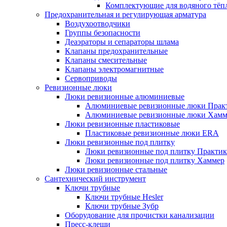
Комплектующие для водяного тёп
Предохранительная и регулирующая арматура
Воздухоотводчики
Группы безопасности
Деаэраторы и сепараторы шлама
Клапаны предохранительные
Клапаны смесительные
Клапаны электромагнитные
Сервоприводы
Ревизионные люки
Люки ревизионные алюминиевые
Алюминиевые ревизионные люки Прак
Алюминиевые ревизионные люки Хамм
Люки ревизионные пластиковые
Пластиковые ревизионные люки ERA
Люки ревизионные под плитку
Люки ревизионные под плитку Практик
Люки ревизионные под плитку Хаммер
Люки ревизионные стальные
Сантехнический инструмент
Ключи трубные
Ключи трубные Hesler
Ключи трубные Зубр
Оборудование для прочистки канализации
Пресс-клещи