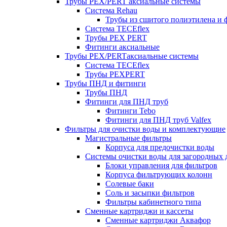
Трубы PEX/PERT аксиальные системы
Система Rehau
Трубы из сшитого полиэтилена и 
Система TECEflex
Трубы PEX PERT
Фитинги аксиальные
Трубы PEX/PERTаксиальные системы
Система TECEflex
Трубы PEXPERT
Трубы ПНД и фитинги
Трубы ПНД
Фитинги для ПНД труб
Фитинги Tebo
Фитинги для ПНД труб Valfex
Фильтры для очистки воды и комплектующие
Магистральные фильтры
Корпуса для предочистки воды
Системы очистки воды для загородных 
Блоки управления для фильтров
Корпуса фильтрующих колонн
Солевые баки
Соль и засыпки фильтров
Фильтры кабинетного типа
Сменные картриджи и кассеты
Сменные картриджи Аквафор