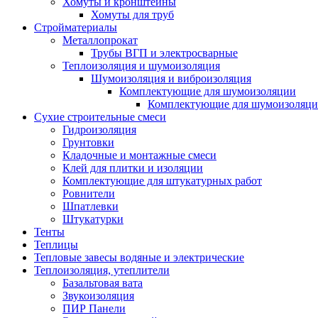
Хомуты и кронштейны
Хомуты для труб
Стройматериалы
Металлопрокат
Трубы ВГП и электросварные
Теплоизоляция и шумоизоляция
Шумоизоляция и виброизоляция
Комплектующие для шумоизоляции
Комплектующие для шумоизоляци
Сухие строительные смеси
Гидроизоляция
Грунтовки
Кладочные и монтажные смеси
Клей для плитки и изоляции
Комплектующие для штукатурных работ
Ровнители
Шпатлевки
Штукатурки
Тенты
Теплицы
Тепловые завесы водяные и электрические
Теплоизоляция, утеплители
Базальтовая вата
Звукоизоляция
ПИР Панели