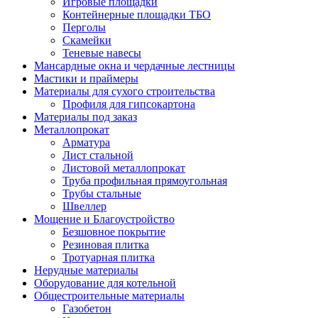
Игровые площадки
Контейнерные площадки ТБО
Перголы
Скамейки
Теневые навесы
Мансардные окна и чердачные лестницы
Мастики и праймеры
Материалы для сухого строительства
Профиля для гипсокартона
Материалы под заказ
Металлопрокат
Арматура
Лист стальной
Листовой металлопрокат
Труба профильная прямоугольная
Трубы стальные
Швеллер
Мощение и Благоустройство
Безшовное покрытие
Резиновая плитка
Тротуарная плитка
Нерудные материалы
Оборудование для котельной
Общестроительные материалы
Газобетон