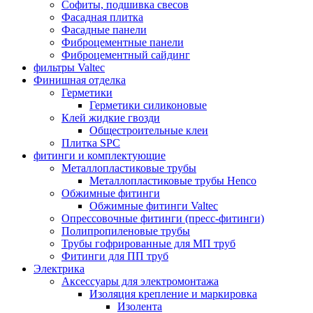
Софиты, подшивка свесов
Фасадная плитка
Фасадные панели
Фиброцементные панели
Фиброцементный сайдинг
фильтры Valtec
Финишная отделка
Герметики
Герметики силиконовые
Клей жидкие гвозди
Общестроительные клеи
Плитка SPC
фитинги и комплектующие
Металлопластиковые трубы
Металлопластиковые трубы Henco
Обжимные фитинги
Обжимные фитинги Valtec
Опрессовочные фитинги (пресс-фитинги)
Полипропиленовые трубы
Трубы гофрированные для МП труб
Фитинги для ПП труб
Электрика
Аксессуары для электромонтажа
Изоляция крепление и маркировка
Изолента