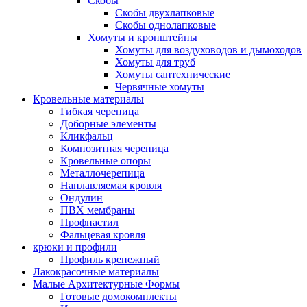
Скобы
Скобы двухлапковые
Скобы однолапковые
Хомуты и кронштейны
Хомуты для воздуховодов и дымоходов
Хомуты для труб
Хомуты сантехнические
Червячные хомуты
Кровельные материалы
Гибкая черепица
Доборные элементы
Кликфальц
Композитная черепица
Кровельные опоры
Металлочерепица
Наплавляемая кровля
Ондулин
ПВХ мембраны
Профнастил
Фальцевая кровля
крюки и профили
Профиль крепежный
Лакокрасочные материалы
Малые Архитектурные Формы
Готовые домокомплекты