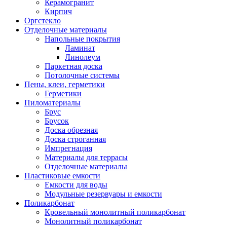
Керамогранит
Кирпич
Оргстекло
Отделочные материалы
Напольные покрытия
Ламинат
Линолеум
Паркетная доска
Потолочные системы
Пены, клеи, герметики
Герметики
Пиломатериалы
Брус
Брусок
Доска обрезная
Доска строганная
Импрегнация
Материалы для террасы
Отделочные материалы
Пластиковые емкости
Емкости для воды
Модульные резервуары и емкости
Поликарбонат
Кровельный монолитный поликарбонат
Монолитный поликарбонат