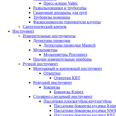
Пресс-клещи Valtec
Развальцовщики и трубогибы
Сварочные аппараты для труб
Труборезы ножницы
Фаскосниматели торцеватели клуппы
Сантехнический крепеж
Инструмент
Измерительные инструменты
Детекторы проводки
Детекторы проводки Mastech
Мультиметры
Мультиметры Proconnect
Прочие измерительные приборы
Ручной инструмент
Монтажный и крепежный инструмент
Отвертки
Отвертки КВТ
Режущий инструмент
Бокорезы
Бокорезы Knipex
Столярно-слесарный инструмент
Пассатижи плоскогубцы круглогубцы
Пассатижи бокорезы кусачки Knip
Пассатижи бокорезы кусачки NW
Пассатижи бокорезы кусачки КВТ