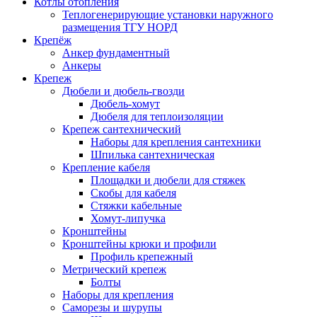
Котлы отопления
Теплогенерирующие установки наружного
размещения ТГУ НОРД
Крепёж
Анкер фундаментный
Анкеры
Крепеж
Дюбели и дюбель-гвозди
Дюбель-хомут
Дюбеля для теплоизоляции
Крепеж сантехнический
Наборы для крепления сантехники
Шпилька сантехническая
Крепление кабеля
Площадки и дюбели для стяжек
Скобы для кабеля
Стяжки кабельные
Хомут-липучка
Кронштейны
Кронштейны крюки и профили
Профиль крепежный
Метрический крепеж
Болты
Наборы для крепления
Саморезы и шурупы