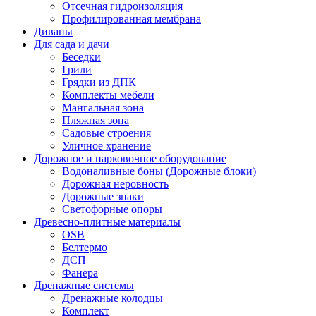
Отсечная гидроизоляция
Профилированная мембрана
Диваны
Для сада и дачи
Беседки
Грили
Грядки из ДПК
Комплекты мебели
Мангальная зона
Пляжная зона
Садовые строения
Уличное хранение
Дорожное и парковочное оборудование
Водоналивные боны (Дорожные блоки)
Дорожная неровность
Дорожные знаки
Светофорные опоры
Древесно-плитные материалы
OSB
Белтермо
ДСП
Фанера
Дренажные системы
Дренажные колодцы
Комплект