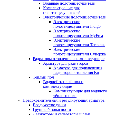
Водяные полотенцесушители
Комплектующие для
полотенцесушителей
Электрические полотенцесушители
Электрические
полотенцесушители Indigo
Электрические
полотенцесушители MyFrea
Электрические
полотенцесушители Terminus
Электрические
полотенцесушители Сунержа
Радиаторы отопления и комплектующие
Арматура для радиаторов
Арматура для подключения
радиаторов отопления Far
Теплый пол
Водяной теплый пол и
комплектующие
Комплектующие для водяного
тёплого пола
Предохранительная и регулирующая арматура
Воздухоотводчики
Группы безопасности
Деаэраторы и сепараторы шлама