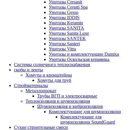
Унитазы Cersanit
Унитазы Cerutti Spa
Унитазы Gesso
Унитазы IDDIS
Унитазы Keramin
Унитазы SANITA
Унитазы Sanita Luxe
Унитазы SANTEK
Унитазы Santeri
Унитазы Vitra
Унитазы и комплектующие Damixa
Унитазы Оскольская керамика
Системы солнечного теплоснабжения
скобы и ленты
Хомуты и кронштейны
Хомуты для труб
Стройматериалы
Металлопрокат
Трубы ВГП и электросварные
Теплоизоляция и шумоизоляция
Шумоизоляция и виброизоляция
Комплектующие для шумоизоляции
Комплектующие для
шумоизоляции SoundGuard
Сухие строительные смеси