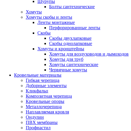
Шурупы
Болты сантехнические
Хомуты
Хомуты скобы и ленты
Ленты монтажные
Перфорированные ленты
Скобы
Скобы двухлапковые
Скобы однолапковые
Хомуты и кронштейны
Хомуты для воздуховодов и дымоходов
Хомуты для труб
Хомуты сантехнические
Червячные хомуты
Кровельные материалы
Гибкая черепица
Доборные элементы
Кликфальц
Композитная черепица
Кровельные опоры
Металлочерепица
Наплавляемая кровля
Ондулин
ПВХ мембраны
Профнастил