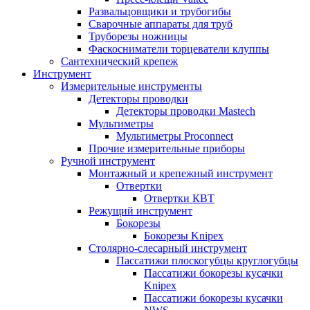
Развальцовщики и трубогибы
Сварочные аппараты для труб
Труборезы ножницы
Фаскосниматели торцеватели клуппы
Сантехнический крепеж
Инструмент
Измерительные инструменты
Детекторы проводки
Детекторы проводки Mastech
Мультиметры
Мультиметры Proconnect
Прочие измерительные приборы
Ручной инструмент
Монтажный и крепежный инструмент
Отвертки
Отвертки КВТ
Режущий инструмент
Бокорезы
Бокорезы Knipex
Столярно-слесарный инструмент
Пассатижи плоскогубцы круглогубцы
Пассатижи бокорезы кусачки
Knipex
Пассатижи бокорезы кусачки