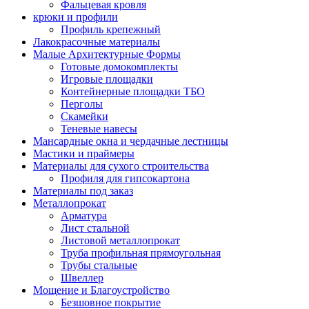
Фальцевая кровля
крюки и профили
Профиль крепежный
Лакокрасочные материалы
Малые Архитектурные Формы
Готовые домокомплекты
Игровые площадки
Контейнерные площадки ТБО
Перголы
Скамейки
Теневые навесы
Мансардные окна и чердачные лестницы
Мастики и праймеры
Материалы для сухого строительства
Профиля для гипсокартона
Материалы под заказ
Металлопрокат
Арматура
Лист стальной
Листовой металлопрокат
Труба профильная прямоугольная
Трубы стальные
Швеллер
Мощение и Благоустройство
Безшовное покрытие