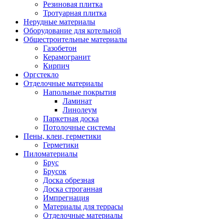
Резиновая плитка
Тротуарная плитка
Нерудные материалы
Оборудование для котельной
Общестроительные материалы
Газобетон
Керамогранит
Кирпич
Оргстекло
Отделочные материалы
Напольные покрытия
Ламинат
Линолеум
Паркетная доска
Потолочные системы
Пены, клеи, герметики
Герметики
Пиломатериалы
Брус
Брусок
Доска обрезная
Доска строганная
Импрегнация
Материалы для террасы
Отделочные материалы