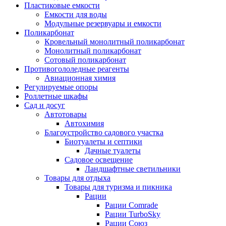
Пластиковые емкости
Емкости для воды
Модульные резервуары и емкости
Поликарбонат
Кровельный монолитный поликарбонат
Монолитный поликарбонат
Сотовый поликарбонат
Противогололедные реагенты
Авиационная химия
Регулируемые опоры
Роллетные шкафы
Сад и досуг
Автотовары
Автохимия
Благоустройство садового участка
Биотуалеты и септики
Дачные туалеты
Садовое освещение
Ландшафтные светильники
Товары для отдыха
Товары для туризма и пикника
Рации
Рации Comrade
Рации TurboSky
Рации Союз