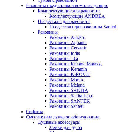
Тумбы с раковиной
Раковины пьедесталы и комплектующие
Комплектующие для раковины
Комплектующие ANDREA
Пьедесталы для раковины
Пьедесталы для раковины Santeri
Раковины
Раковины Am.Pm
Раковины Aquanet
Раковины Cersanit
Раковины Iddis
Раковины Jika
Раковины Kerama Marazzi
Раковины Keramin
Раковины KIROVIT
Раковины Marko
Раковины Melana
Раковины SANITA
Раковины Sanita Luxe
Раковины SANTEK
Раковины Santeri
Сифоны
Смесители и душевое оборудование
Душевые аксессуары
Лейки для душа