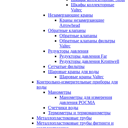
Шкафы коллекторные
Valtec
Незамерзающие краны
Краны незамерзающие
Arrowhead
Обратные клапаны
Обратные клапаны
Обратные клапаны фильтры
Valtec
Редукторы давления
Редукторы давления Far
Редукторы давления Kromwell
Сетчатые фильтры
Шаровые краны для воды
Шаровые краны Valtec
Контрольно-измерительные приборы для
воды
Манометры
Манометры для измерения
давления РОСМА
Счетчики воды
Термометры и термоманометры
Металлопластиковые трубы
Металлопластиковые трубы фитинги и