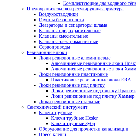
Комплектующие для водяного тёп
Предохранительная и регулирующая арматура
Воздухоотводчики
Группы безопасности
Деаэраторы и сепараторы шлама
Клапаны предохранительные
Клапаны смесительные
Клапаны электромагнитные
Сервоприводы
Ревизионные люки
Люки ревизионные алюминиевые
Алюминиевые ревизионные люки Прак
Алюминиевые ревизионные люки Хамм
Люки ревизионные пластиковые
Пластиковые ревизионные люки ERA
Люки ревизионные под плитку
Люки ревизионные под плитку Практик
Люки ревизионные под плитку Хаммер
Люки ревизионные стальные
Сантехнический инструмент
Ключи трубные
Ключи трубные Hesler
Ключи трубные Зубр
Оборудование для прочистки канализации
Пресс-клещи