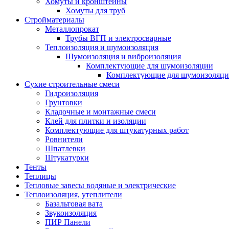
Хомуты и кронштейны
Хомуты для труб
Стройматериалы
Металлопрокат
Трубы ВГП и электросварные
Теплоизоляция и шумоизоляция
Шумоизоляция и виброизоляция
Комплектующие для шумоизоляции
Комплектующие для шумоизоляци
Сухие строительные смеси
Гидроизоляция
Грунтовки
Кладочные и монтажные смеси
Клей для плитки и изоляции
Комплектующие для штукатурных работ
Ровнители
Шпатлевки
Штукатурки
Тенты
Теплицы
Тепловые завесы водяные и электрические
Теплоизоляция, утеплители
Базальтовая вата
Звукоизоляция
ПИР Панели