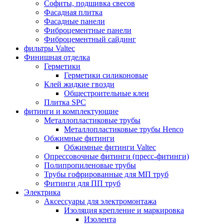
Софиты, подшивка свесов
Фасадная плитка
Фасадные панели
Фиброцементные панели
Фиброцементный сайдинг
фильтры Valtec
Финишная отделка
Герметики
Герметики силиконовые
Клей жидкие гвозди
Общестроительные клеи
Плитка SPC
фитинги и комплектующие
Металлопластиковые трубы
Металлопластиковые трубы Henco
Обжимные фитинги
Обжимные фитинги Valtec
Опрессовочные фитинги (пресс-фитинги)
Полипропиленовые трубы
Трубы гофрированные для МП труб
Фитинги для ПП труб
Электрика
Аксессуары для электромонтажа
Изоляция крепление и маркировка
Изолента