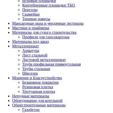
Игровые площадки
Контейнерные площадки ТБО
Перголы
Скамейки
Теневые навесы
Мансардные окна и чердачные лестницы
Мастики и праймеры
Материалы для сухого строительства
Профиля для гипсокартона
Материалы под заказ
Металлопрокат
Арматура
Лист стальной
Листовой металлопрокат
Труба профильная прямоугольная
Трубы стальные
Швеллер
Мощение и Благоустройство
Безшовное покрытие
Резиновая плитка
Тротуарная плитка
Нерудные материалы
Оборудование для котельной
Общестроительные материалы
Газобетон