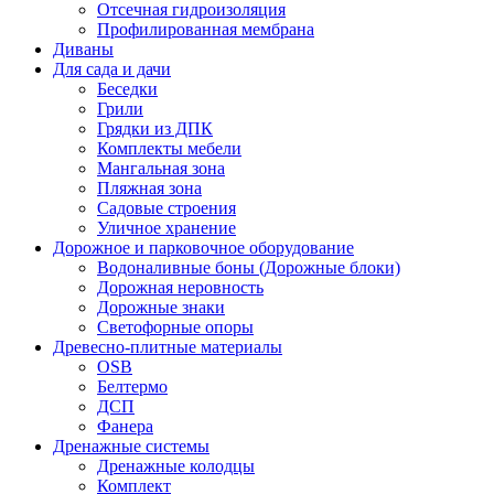
Отсечная гидроизоляция
Профилированная мембрана
Диваны
Для сада и дачи
Беседки
Грили
Грядки из ДПК
Комплекты мебели
Мангальная зона
Пляжная зона
Садовые строения
Уличное хранение
Дорожное и парковочное оборудование
Водоналивные боны (Дорожные блоки)
Дорожная неровность
Дорожные знаки
Светофорные опоры
Древесно-плитные материалы
OSB
Белтермо
ДСП
Фанера
Дренажные системы
Дренажные колодцы
Комплект