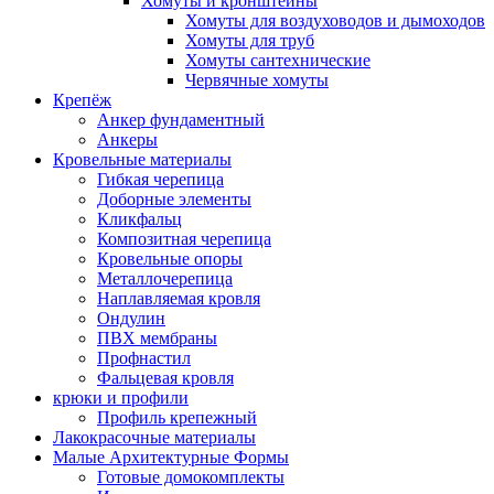
Хомуты и кронштейны
Хомуты для воздуховодов и дымоходов
Хомуты для труб
Хомуты сантехнические
Червячные хомуты
Крепёж
Анкер фундаментный
Анкеры
Кровельные материалы
Гибкая черепица
Доборные элементы
Кликфальц
Композитная черепица
Кровельные опоры
Металлочерепица
Наплавляемая кровля
Ондулин
ПВХ мембраны
Профнастил
Фальцевая кровля
крюки и профили
Профиль крепежный
Лакокрасочные материалы
Малые Архитектурные Формы
Готовые домокомплекты