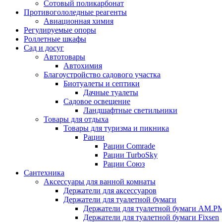
Сотовый поликарбонат
Противогололедные реагенты
Авиационная химия
Регулируемые опоры
Роллетные шкафы
Сад и досуг
Автотовары
Автохимия
Благоустройство садового участка
Биотуалеты и септики
Дачные туалеты
Садовое освещение
Ландшафтные светильники
Товары для отдыха
Товары для туризма и пикника
Рации
Рации Comrade
Рации TurboSky
Рации Союз
Сантехника
Аксессуары для ванной комнаты
Держатели для аксессуаров
Держатели для туалетной бумаги
Держатели для туалетной бумаги AM.P
Держатели для туалетной бумаги Fixsen