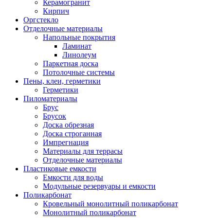
Керамогранит
Кирпич
Оргстекло
Отделочные материалы
Напольные покрытия
Ламинат
Линолеум
Паркетная доска
Потолочные системы
Пены, клеи, герметики
Герметики
Пиломатериалы
Брус
Брусок
Доска обрезная
Доска строганная
Импрегнация
Материалы для террасы
Отделочные материалы
Пластиковые емкости
Емкости для воды
Модульные резервуары и емкости
Поликарбонат
Кровельный монолитный поликарбонат
Монолитный поликарбонат