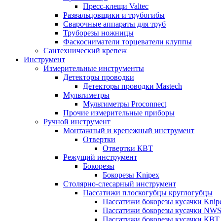
Пресс-клещи Valtec
Развальцовщики и трубогибы
Сварочные аппараты для труб
Труборезы ножницы
Фаскосниматели торцеватели клуппы
Сантехнический крепеж
Инструмент
Измерительные инструменты
Детекторы проводки
Детекторы проводки Mastech
Мультиметры
Мультиметры Proconnect
Прочие измерительные приборы
Ручной инструмент
Монтажный и крепежный инструмент
Отвертки
Отвертки КВТ
Режущий инструмент
Бокорезы
Бокорезы Knipex
Столярно-слесарный инструмент
Пассатижи плоскогубцы круглогубцы
Пассатижи бокорезы кусачки Knip
Пассатижи бокорезы кусачки NW
Пассатижи бокорезы кусачки КВТ