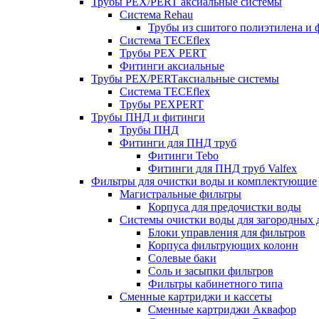
Трубы PEX/PERT аксиальные системы
Система Rehau
Трубы из сшитого полиэтилена и 
Система TECEflex
Трубы PEX PERT
Фитинги аксиальные
Трубы PEX/PERTаксиальные системы
Система TECEflex
Трубы PEXPERT
Трубы ПНД и фитинги
Трубы ПНД
Фитинги для ПНД труб
Фитинги Tebo
Фитинги для ПНД труб Valfex
Фильтры для очистки воды и комплектующие
Магистральные фильтры
Корпуса для предочистки воды
Системы очистки воды для загородных 
Блоки управления для фильтров
Корпуса фильтрующих колонн
Солевые баки
Соль и засыпки фильтров
Фильтры кабинетного типа
Сменные картриджи и кассеты
Сменные картриджи Аквафор