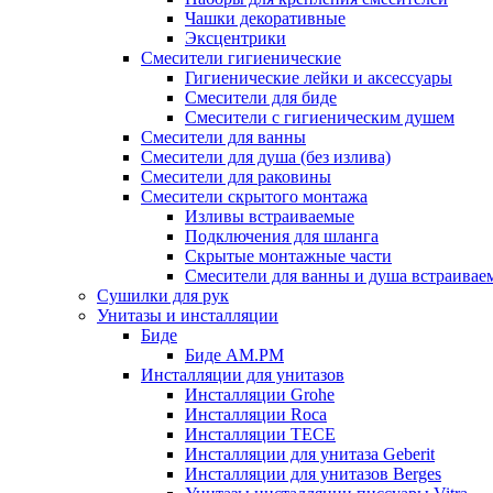
Чашки декоративные
Эксцентрики
Смесители гигиенические
Гигиенические лейки и аксессуары
Смесители для биде
Смесители с гигиеническим душем
Смесители для ванны
Смесители для душа (без излива)
Смесители для раковины
Смесители скрытого монтажа
Изливы встраиваемые
Подключения для шланга
Скрытые монтажные части
Смесители для ванны и душа встраивае
Сушилки для рук
Унитазы и инсталляции
Биде
Биде AM.PM
Инсталляции для унитазов
Инсталляции Grohe
Инсталляции Roca
Инсталляции TECE
Инсталляции для унитаза Geberit
Инсталляции для унитазов Berges