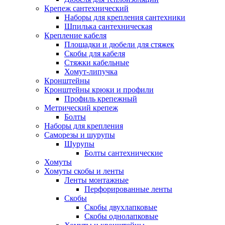
Крепеж сантехнический
Наборы для крепления сантехники
Шпилька сантехническая
Крепление кабеля
Площадки и дюбели для стяжек
Скобы для кабеля
Стяжки кабельные
Хомут-липучка
Кронштейны
Кронштейны крюки и профили
Профиль крепежный
Метрический крепеж
Болты
Наборы для крепления
Саморезы и шурупы
Шурупы
Болты сантехнические
Хомуты
Хомуты скобы и ленты
Ленты монтажные
Перфорированные ленты
Скобы
Скобы двухлапковые
Скобы однолапковые