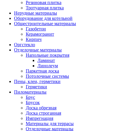
Резиновая плитка
Тротуарная плитка
Нерудные материалы
Оборудование для котельной
Общестроительные материалы
Газобетон
Керамогранит
Кирпич
Оргстекло
Отделочные материалы
Напольные покрытия
Ламинат
Линолеум
Паркетная доска
Потолочные системы
Пены, клеи, герметики
Герметики
Пиломатериалы
Брус
Брусок
Доска обрезная
Доска строганная
Импрегнация
Материалы для террасы
Отделочные материалы