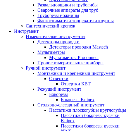
Развальцовщики и трубогибы
Сварочные аппараты для труб
Труборезы ножницы
Фаскосниматели торцеватели клуппы
Сантехнический крепеж
Инструмент
Измерительные инструменты
Детекторы проводки
Детекторы проводки Mastech
Мультиметры
Мультиметры Proconnect
Прочие измерительные приборы
Ручной инструмент
Монтажный и крепежный инструмент
Отвертки
Отвертки КВТ
Режущий инструмент
Бокорезы
Бокорезы Knipex
Столярно-слесарный инструмент
Пассатижи плоскогубцы круглогубцы
Пассатижи бокорезы кусачки
Knipex
Пассатижи бокорезы кусачки