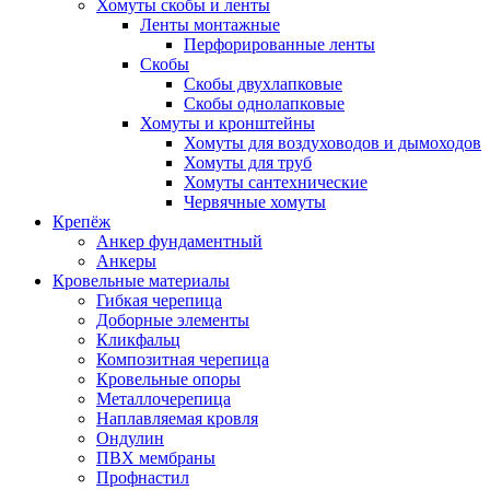
Хомуты скобы и ленты
Ленты монтажные
Перфорированные ленты
Скобы
Скобы двухлапковые
Скобы однолапковые
Хомуты и кронштейны
Хомуты для воздуховодов и дымоходов
Хомуты для труб
Хомуты сантехнические
Червячные хомуты
Крепёж
Анкер фундаментный
Анкеры
Кровельные материалы
Гибкая черепица
Доборные элементы
Кликфальц
Композитная черепица
Кровельные опоры
Металлочерепица
Наплавляемая кровля
Ондулин
ПВХ мембраны
Профнастил