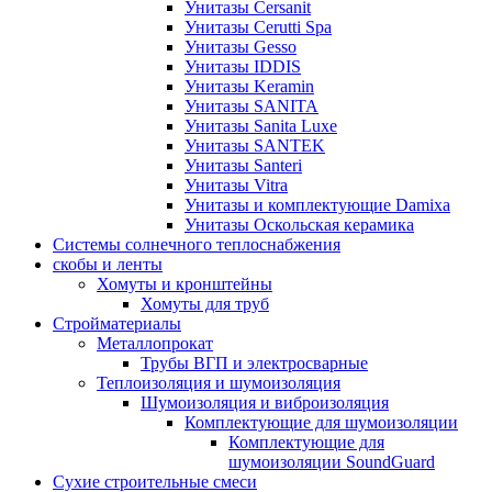
Унитазы Cersanit
Унитазы Cerutti Spa
Унитазы Gesso
Унитазы IDDIS
Унитазы Keramin
Унитазы SANITA
Унитазы Sanita Luxe
Унитазы SANTEK
Унитазы Santeri
Унитазы Vitra
Унитазы и комплектующие Damixa
Унитазы Оскольская керамика
Системы солнечного теплоснабжения
скобы и ленты
Хомуты и кронштейны
Хомуты для труб
Стройматериалы
Металлопрокат
Трубы ВГП и электросварные
Теплоизоляция и шумоизоляция
Шумоизоляция и виброизоляция
Комплектующие для шумоизоляции
Комплектующие для
шумоизоляции SoundGuard
Сухие строительные смеси