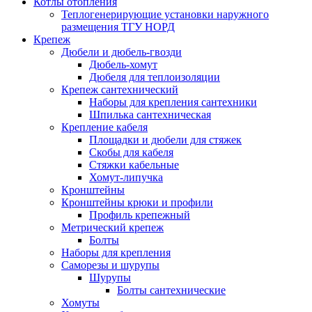
Котлы отопления
Теплогенерирующие установки наружного
размещения ТГУ НОРД
Крепеж
Дюбели и дюбель-гвозди
Дюбель-хомут
Дюбеля для теплоизоляции
Крепеж сантехнический
Наборы для крепления сантехники
Шпилька сантехническая
Крепление кабеля
Площадки и дюбели для стяжек
Скобы для кабеля
Стяжки кабельные
Хомут-липучка
Кронштейны
Кронштейны крюки и профили
Профиль крепежный
Метрический крепеж
Болты
Наборы для крепления
Саморезы и шурупы
Шурупы
Болты сантехнические
Хомуты