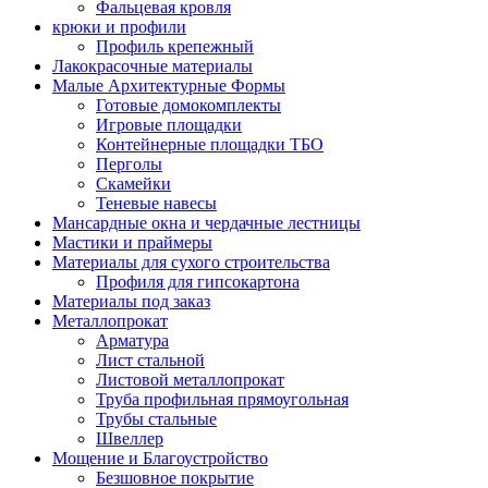
Фальцевая кровля
крюки и профили
Профиль крепежный
Лакокрасочные материалы
Малые Архитектурные Формы
Готовые домокомплекты
Игровые площадки
Контейнерные площадки ТБО
Перголы
Скамейки
Теневые навесы
Мансардные окна и чердачные лестницы
Мастики и праймеры
Материалы для сухого строительства
Профиля для гипсокартона
Материалы под заказ
Металлопрокат
Арматура
Лист стальной
Листовой металлопрокат
Труба профильная прямоугольная
Трубы стальные
Швеллер
Мощение и Благоустройство
Безшовное покрытие