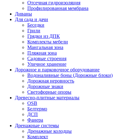
Отсечная гидроизоляция
Профилированная мембрана
Диваны
Для сада и дачи
Беседки
Грили
Грядки из ДПК
Комплекты мебели
Мангальная зона
Пляжная зона
Садовые строения
Уличное хранение
Дорожное и парковочное оборудование
Водоналивные боны (Дорожные блоки)
Дорожная неровность
Дорожные знаки
Светофорные опоры
Древесно-плитные материалы
OSB
Белтермо
ДСП
Фанера
Дренажные системы
Дренажные колодцы
Комплект