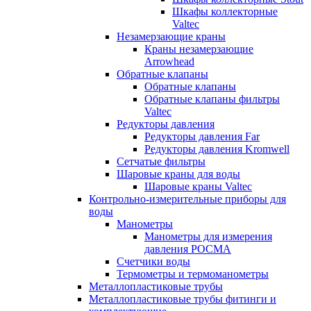
Шкафы коллекторные
Valtec
Незамерзающие краны
Краны незамерзающие
Arrowhead
Обратные клапаны
Обратные клапаны
Обратные клапаны фильтры
Valtec
Редукторы давления
Редукторы давления Far
Редукторы давления Kromwell
Сетчатые фильтры
Шаровые краны для воды
Шаровые краны Valtec
Контрольно-измерительные приборы для
воды
Манометры
Манометры для измерения
давления РОСМА
Счетчики воды
Термометры и термоманометры
Металлопластиковые трубы
Металлопластиковые трубы фитинги и