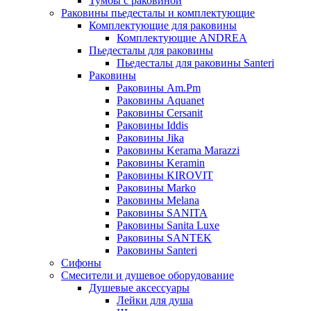
Тумбы с раковиной
Раковины пьедесталы и комплектующие
Комплектующие для раковины
Комплектующие ANDREA
Пьедесталы для раковины
Пьедесталы для раковины Santeri
Раковины
Раковины Am.Pm
Раковины Aquanet
Раковины Cersanit
Раковины Iddis
Раковины Jika
Раковины Kerama Marazzi
Раковины Keramin
Раковины KIROVIT
Раковины Marko
Раковины Melana
Раковины SANITA
Раковины Sanita Luxe
Раковины SANTEK
Раковины Santeri
Сифоны
Смесители и душевое оборудование
Душевые аксессуары
Лейки для душа