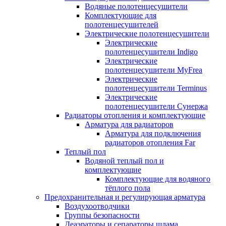
Водяные полотенцесушители
Комплектующие для
полотенцесушителей
Электрические полотенцесушители
Электрические
полотенцесушители Indigo
Электрические
полотенцесушители MyFrea
Электрические
полотенцесушители Terminus
Электрические
полотенцесушители Сунержа
Радиаторы отопления и комплектующие
Арматура для радиаторов
Арматура для подключения
радиаторов отопления Far
Теплый пол
Водяной теплый пол и
комплектующие
Комплектующие для водяного
тёплого пола
Предохранительная и регулирующая арматура
Воздухоотводчики
Группы безопасности
Деаэраторы и сепараторы шлама