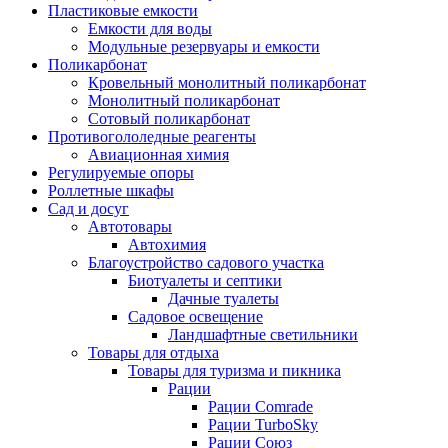
Пластиковые емкости
Емкости для воды
Модульные резервуары и емкости
Поликарбонат
Кровельный монолитный поликарбонат
Монолитный поликарбонат
Сотовый поликарбонат
Противогололедные реагенты
Авиационная химия
Регулируемые опоры
Роллетные шкафы
Сад и досуг
Автотовары
Автохимия
Благоустройство садового участка
Биотуалеты и септики
Дачные туалеты
Садовое освещение
Ландшафтные светильники
Товары для отдыха
Товары для туризма и пикника
Рации
Рации Comrade
Рации TurboSky
Рации Союз