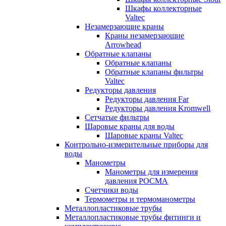
Шкафы коллекторные
Valtec
Незамерзающие краны
Краны незамерзающие
Arrowhead
Обратные клапаны
Обратные клапаны
Обратные клапаны фильтры
Valtec
Редукторы давления
Редукторы давления Far
Редукторы давления Kromwell
Сетчатые фильтры
Шаровые краны для воды
Шаровые краны Valtec
Контрольно-измерительные приборы для
воды
Манометры
Манометры для измерения
давления РОСМА
Счетчики воды
Термометры и термоманометры
Металлопластиковые трубы
Металлопластиковые трубы фитинги и