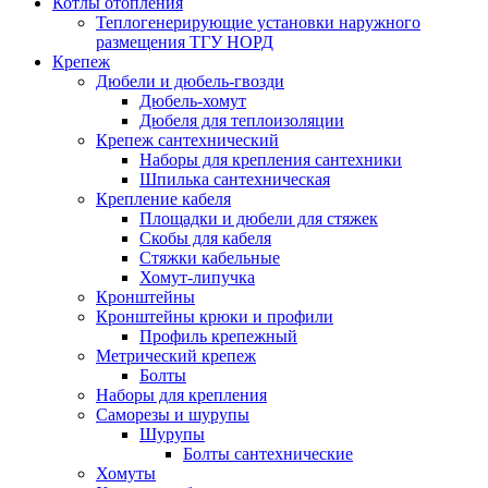
Котлы отопления
Теплогенерирующие установки наружного
размещения ТГУ НОРД
Крепеж
Дюбели и дюбель-гвозди
Дюбель-хомут
Дюбеля для теплоизоляции
Крепеж сантехнический
Наборы для крепления сантехники
Шпилька сантехническая
Крепление кабеля
Площадки и дюбели для стяжек
Скобы для кабеля
Стяжки кабельные
Хомут-липучка
Кронштейны
Кронштейны крюки и профили
Профиль крепежный
Метрический крепеж
Болты
Наборы для крепления
Саморезы и шурупы
Шурупы
Болты сантехнические
Хомуты