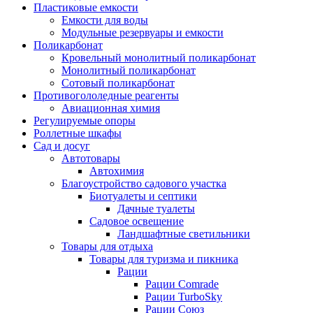
Пластиковые емкости
Емкости для воды
Модульные резервуары и емкости
Поликарбонат
Кровельный монолитный поликарбонат
Монолитный поликарбонат
Сотовый поликарбонат
Противогололедные реагенты
Авиационная химия
Регулируемые опоры
Роллетные шкафы
Сад и досуг
Автотовары
Автохимия
Благоустройство садового участка
Биотуалеты и септики
Дачные туалеты
Садовое освещение
Ландшафтные светильники
Товары для отдыха
Товары для туризма и пикника
Рации
Рации Comrade
Рации TurboSky
Рации Союз