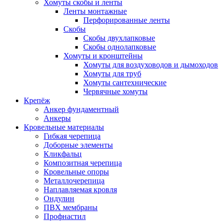
Хомуты скобы и ленты
Ленты монтажные
Перфорированные ленты
Скобы
Скобы двухлапковые
Скобы однолапковые
Хомуты и кронштейны
Хомуты для воздуховодов и дымоходов
Хомуты для труб
Хомуты сантехнические
Червячные хомуты
Крепёж
Анкер фундаментный
Анкеры
Кровельные материалы
Гибкая черепица
Доборные элементы
Кликфальц
Композитная черепица
Кровельные опоры
Металлочерепица
Наплавляемая кровля
Ондулин
ПВХ мембраны
Профнастил