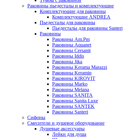
Тумбы с раковиной
Раковины пьедесталы и комплектующие
Комплектующие для раковины
Комплектующие ANDREA
Пьедесталы для раковины
Пьедесталы для раковины Santeri
Раковины
Раковины Am.Pm
Раковины Aquanet
Раковины Cersanit
Раковины Iddis
Раковины Jika
Раковины Kerama Marazzi
Раковины Keramin
Раковины KIROVIT
Раковины Marko
Раковины Melana
Раковины SANITA
Раковины Sanita Luxe
Раковины SANTEK
Раковины Santeri
Сифоны
Смесители и душевое оборудование
Душевые аксессуары
Лейки для душа