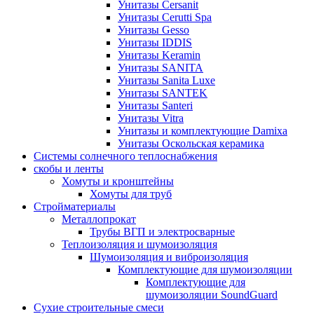
Унитазы Cersanit
Унитазы Cerutti Spa
Унитазы Gesso
Унитазы IDDIS
Унитазы Keramin
Унитазы SANITA
Унитазы Sanita Luxe
Унитазы SANTEK
Унитазы Santeri
Унитазы Vitra
Унитазы и комплектующие Damixa
Унитазы Оскольская керамика
Системы солнечного теплоснабжения
скобы и ленты
Хомуты и кронштейны
Хомуты для труб
Стройматериалы
Металлопрокат
Трубы ВГП и электросварные
Теплоизоляция и шумоизоляция
Шумоизоляция и виброизоляция
Комплектующие для шумоизоляции
Комплектующие для
шумоизоляции SoundGuard
Сухие строительные смеси