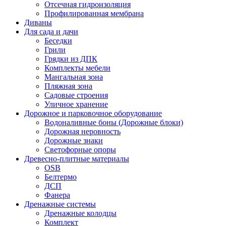
Отсечная гидроизоляция
Профилированная мембрана
Диваны
Для сада и дачи
Беседки
Грили
Грядки из ДПК
Комплекты мебели
Мангальная зона
Пляжная зона
Садовые строения
Уличное хранение
Дорожное и парковочное оборудование
Водоналивные боны (Дорожные блоки)
Дорожная неровность
Дорожные знаки
Светофорные опоры
Древесно-плитные материалы
OSB
Белтермо
ДСП
Фанера
Дренажные системы
Дренажные колодцы
Комплект