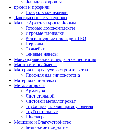
Фальцевая кровля
крюки и профили
Профиль крепежный
Лакокрасочные материалы
Малые Архитектурные Формы
Готовые домокомплекты
Игровые площадки
Контейнерные площадки ТБО
Перголы
Скамейки
Теневые навесы
Мансардные окна и чердачные лестницы
Мастики и праймеры
Материалы для сухого строительства
Профиля для гипсокартона
Материалы под заказ
Металлопрокат
Арматура
Лист стальной
Листовой металлопрокат
Труба профильная прямоугольная
Трубы стальные
Швеллер
Мощение и Благоустройство
Безшовное покрытие