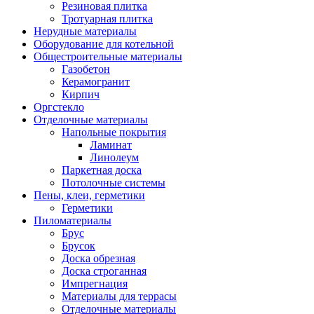
Резиновая плитка
Тротуарная плитка
Нерудные материалы
Оборудование для котельной
Общестроительные материалы
Газобетон
Керамогранит
Кирпич
Оргстекло
Отделочные материалы
Напольные покрытия
Ламинат
Линолеум
Паркетная доска
Потолочные системы
Пены, клеи, герметики
Герметики
Пиломатериалы
Брус
Брусок
Доска обрезная
Доска строганная
Импрегнация
Материалы для террасы
Отделочные материалы