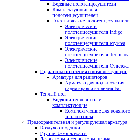
Водяные полотенцесушители
Комплектующие для
полотенцесушителей
Электрические полотенцесушители
Электрические
полотенцесушители Indigo
Электрические
полотенцесушители MyFrea
Электрические
полотенцесушители Terminus
Электрические
полотенцесушители Сунержа
Радиаторы отопления и комплектующие
Арматура для радиаторов
Арматура для подключения
радиаторов отопления Far
Теплый пол
Водяной теплый пол и
комплектующие
Комплектующие для водяного
тёплого пола
Предохранительная и регулирующая арматура
Воздухоотводчики
Группы безопасности
Деаэраторы и сепараторы шлама