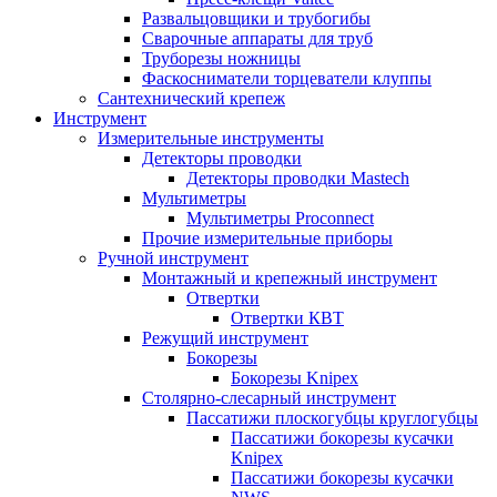
Развальцовщики и трубогибы
Сварочные аппараты для труб
Труборезы ножницы
Фаскосниматели торцеватели клуппы
Сантехнический крепеж
Инструмент
Измерительные инструменты
Детекторы проводки
Детекторы проводки Mastech
Мультиметры
Мультиметры Proconnect
Прочие измерительные приборы
Ручной инструмент
Монтажный и крепежный инструмент
Отвертки
Отвертки КВТ
Режущий инструмент
Бокорезы
Бокорезы Knipex
Столярно-слесарный инструмент
Пассатижи плоскогубцы круглогубцы
Пассатижи бокорезы кусачки
Knipex
Пассатижи бокорезы кусачки