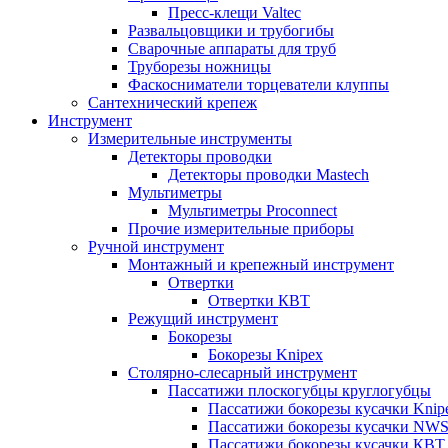
Пресс-клещи Valtec
Развальцовщики и трубогибы
Сварочные аппараты для труб
Труборезы ножницы
Фаскосниматели торцеватели клуппы
Сантехнический крепеж
Инструмент
Измерительные инструменты
Детекторы проводки
Детекторы проводки Mastech
Мультиметры
Мультиметры Proconnect
Прочие измерительные приборы
Ручной инструмент
Монтажный и крепежный инструмент
Отвертки
Отвертки КВТ
Режущий инструмент
Бокорезы
Бокорезы Knipex
Столярно-слесарный инструмент
Пассатижи плоскогубцы круглогубцы
Пассатижи бокорезы кусачки Knip
Пассатижи бокорезы кусачки NW
Пассатижи бокорезы кусачки КВТ