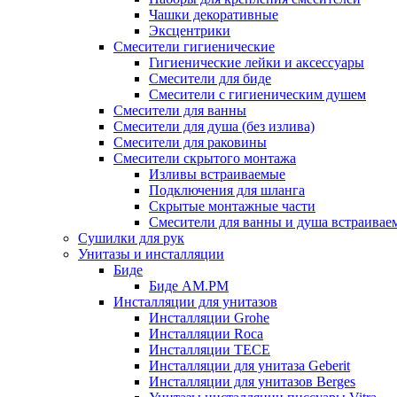
Чашки декоративные
Эксцентрики
Смесители гигиенические
Гигиенические лейки и аксессуары
Смесители для биде
Смесители с гигиеническим душем
Смесители для ванны
Смесители для душа (без излива)
Смесители для раковины
Смесители скрытого монтажа
Изливы встраиваемые
Подключения для шланга
Скрытые монтажные части
Смесители для ванны и душа встраивае
Сушилки для рук
Унитазы и инсталляции
Биде
Биде AM.PM
Инсталляции для унитазов
Инсталляции Grohe
Инсталляции Roca
Инсталляции TECE
Инсталляции для унитаза Geberit
Инсталляции для унитазов Berges