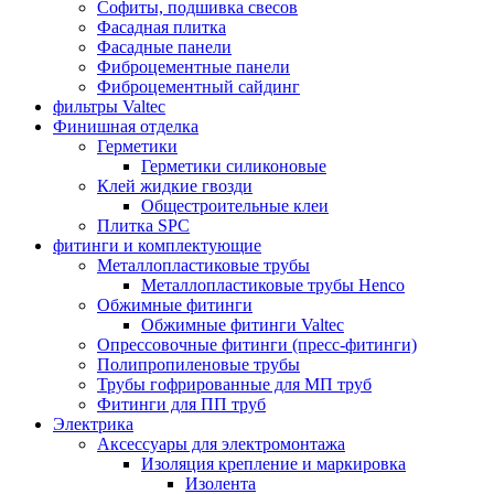
Софиты, подшивка свесов
Фасадная плитка
Фасадные панели
Фиброцементные панели
Фиброцементный сайдинг
фильтры Valtec
Финишная отделка
Герметики
Герметики силиконовые
Клей жидкие гвозди
Общестроительные клеи
Плитка SPC
фитинги и комплектующие
Металлопластиковые трубы
Металлопластиковые трубы Henco
Обжимные фитинги
Обжимные фитинги Valtec
Опрессовочные фитинги (пресс-фитинги)
Полипропиленовые трубы
Трубы гофрированные для МП труб
Фитинги для ПП труб
Электрика
Аксессуары для электромонтажа
Изоляция крепление и маркировка
Изолента