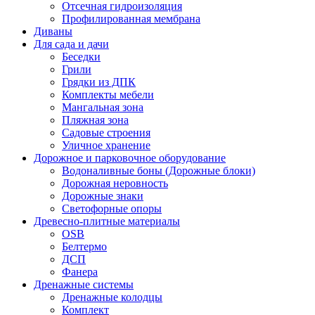
Отсечная гидроизоляция
Профилированная мембрана
Диваны
Для сада и дачи
Беседки
Грили
Грядки из ДПК
Комплекты мебели
Мангальная зона
Пляжная зона
Садовые строения
Уличное хранение
Дорожное и парковочное оборудование
Водоналивные боны (Дорожные блоки)
Дорожная неровность
Дорожные знаки
Светофорные опоры
Древесно-плитные материалы
OSB
Белтермо
ДСП
Фанера
Дренажные системы
Дренажные колодцы
Комплект