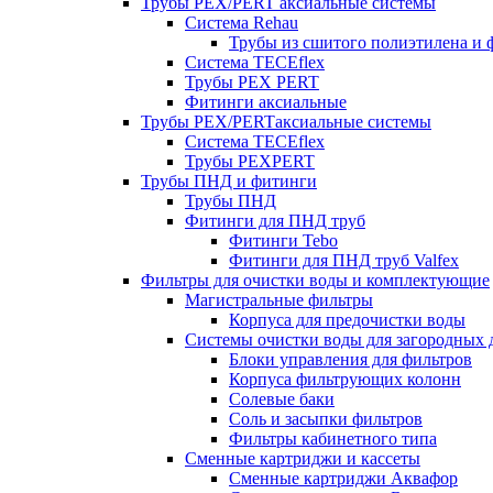
Трубы PEX/PERT аксиальные системы
Система Rehau
Трубы из сшитого полиэтилена и 
Система TECEflex
Трубы PEX PERT
Фитинги аксиальные
Трубы PEX/PERTаксиальные системы
Система TECEflex
Трубы PEXPERT
Трубы ПНД и фитинги
Трубы ПНД
Фитинги для ПНД труб
Фитинги Tebo
Фитинги для ПНД труб Valfex
Фильтры для очистки воды и комплектующие
Магистральные фильтры
Корпуса для предочистки воды
Системы очистки воды для загородных 
Блоки управления для фильтров
Корпуса фильтрующих колонн
Солевые баки
Соль и засыпки фильтров
Фильтры кабинетного типа
Сменные картриджи и кассеты
Сменные картриджи Аквафор