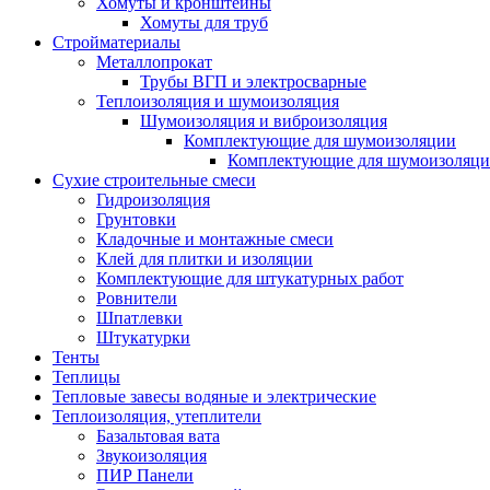
Хомуты и кронштейны
Хомуты для труб
Стройматериалы
Металлопрокат
Трубы ВГП и электросварные
Теплоизоляция и шумоизоляция
Шумоизоляция и виброизоляция
Комплектующие для шумоизоляции
Комплектующие для шумоизоляци
Сухие строительные смеси
Гидроизоляция
Грунтовки
Кладочные и монтажные смеси
Клей для плитки и изоляции
Комплектующие для штукатурных работ
Ровнители
Шпатлевки
Штукатурки
Тенты
Теплицы
Тепловые завесы водяные и электрические
Теплоизоляция, утеплители
Базальтовая вата
Звукоизоляция
ПИР Панели