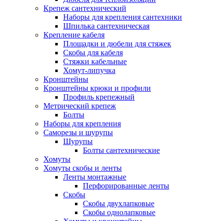
Крепеж сантехнический
Наборы для крепления сантехники
Шпилька сантехническая
Крепление кабеля
Площадки и дюбели для стяжек
Скобы для кабеля
Стяжки кабельные
Хомут-липучка
Кронштейны
Кронштейны крюки и профили
Профиль крепежный
Метрический крепеж
Болты
Наборы для крепления
Саморезы и шурупы
Шурупы
Болты сантехнические
Хомуты
Хомуты скобы и ленты
Ленты монтажные
Перфорированные ленты
Скобы
Скобы двухлапковые
Скобы однолапковые