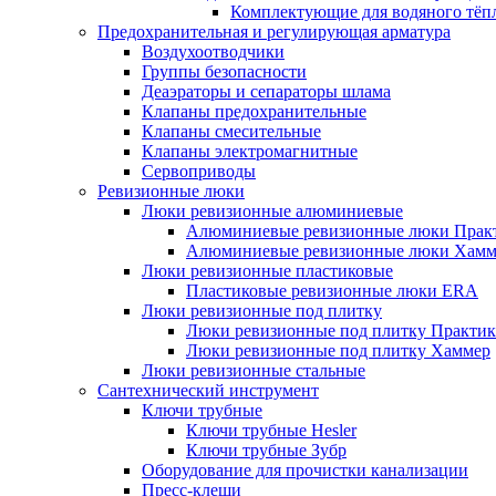
Комплектующие для водяного тёп
Предохранительная и регулирующая арматура
Воздухоотводчики
Группы безопасности
Деаэраторы и сепараторы шлама
Клапаны предохранительные
Клапаны смесительные
Клапаны электромагнитные
Сервоприводы
Ревизионные люки
Люки ревизионные алюминиевые
Алюминиевые ревизионные люки Прак
Алюминиевые ревизионные люки Хамм
Люки ревизионные пластиковые
Пластиковые ревизионные люки ERA
Люки ревизионные под плитку
Люки ревизионные под плитку Практик
Люки ревизионные под плитку Хаммер
Люки ревизионные стальные
Сантехнический инструмент
Ключи трубные
Ключи трубные Hesler
Ключи трубные Зубр
Оборудование для прочистки канализации
Пресс-клещи