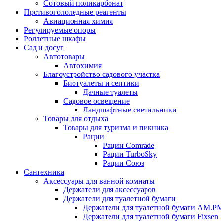
Сотовый поликарбонат
Противогололедные реагенты
Авиационная химия
Регулируемые опоры
Роллетные шкафы
Сад и досуг
Автотовары
Автохимия
Благоустройство садового участка
Биотуалеты и септики
Дачные туалеты
Садовое освещение
Ландшафтные светильники
Товары для отдыха
Товары для туризма и пикника
Рации
Рации Comrade
Рации TurboSky
Рации Союз
Сантехника
Аксессуары для ванной комнаты
Держатели для аксессуаров
Держатели для туалетной бумаги
Держатели для туалетной бумаги AM.P
Держатели для туалетной бумаги Fixsen