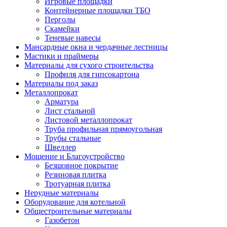
Игровые площадки
Контейнерные площадки ТБО
Перголы
Скамейки
Теневые навесы
Мансардные окна и чердачные лестницы
Мастики и праймеры
Материалы для сухого строительства
Профиля для гипсокартона
Материалы под заказ
Металлопрокат
Арматура
Лист стальной
Листовой металлопрокат
Труба профильная прямоугольная
Трубы стальные
Швеллер
Мощение и Благоустройство
Безшовное покрытие
Резиновая плитка
Тротуарная плитка
Нерудные материалы
Оборудование для котельной
Общестроительные материалы
Газобетон