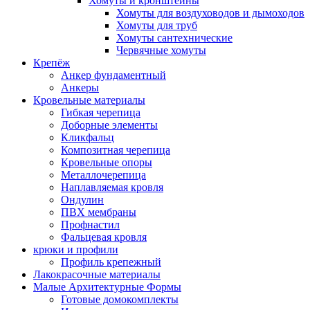
Хомуты и кронштейны
Хомуты для воздуховодов и дымоходов
Хомуты для труб
Хомуты сантехнические
Червячные хомуты
Крепёж
Анкер фундаментный
Анкеры
Кровельные материалы
Гибкая черепица
Доборные элементы
Кликфальц
Композитная черепица
Кровельные опоры
Металлочерепица
Наплавляемая кровля
Ондулин
ПВХ мембраны
Профнастил
Фальцевая кровля
крюки и профили
Профиль крепежный
Лакокрасочные материалы
Малые Архитектурные Формы
Готовые домокомплекты