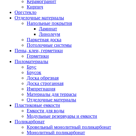
Керамогранит
Кирпич
Оргстекло
Отделочные материалы
Напольные покрытия
Ламинат
Линолеум
Паркетная доска
Потолочные системы
Пены, клеи, герметики
Герметики
Пиломатериалы
Брус
Брусок
Доска обрезная
Доска строганная
Импрегнация
Материалы для террасы
Отделочные материалы
Пластиковые емкости
Емкости для воды
Модульные резервуары и емкости
Поликарбонат
Кровельный монолитный поликарбонат
Монолитный поликарбонат