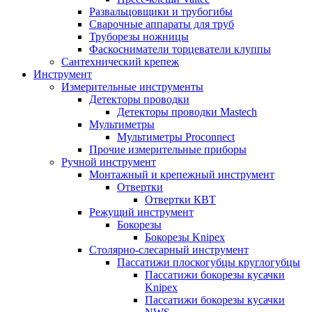
Развальцовщики и трубогибы
Сварочные аппараты для труб
Труборезы ножницы
Фаскосниматели торцеватели клуппы
Сантехнический крепеж
Инструмент
Измерительные инструменты
Детекторы проводки
Детекторы проводки Mastech
Мультиметры
Мультиметры Proconnect
Прочие измерительные приборы
Ручной инструмент
Монтажный и крепежный инструмент
Отвертки
Отвертки КВТ
Режущий инструмент
Бокорезы
Бокорезы Knipex
Столярно-слесарный инструмент
Пассатижи плоскогубцы круглогубцы
Пассатижи бокорезы кусачки
Knipex
Пассатижи бокорезы кусачки