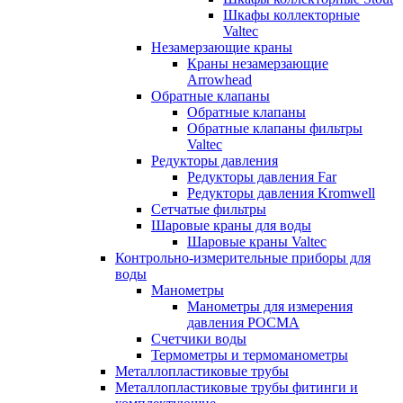
Шкафы коллекторные
Valtec
Незамерзающие краны
Краны незамерзающие
Arrowhead
Обратные клапаны
Обратные клапаны
Обратные клапаны фильтры
Valtec
Редукторы давления
Редукторы давления Far
Редукторы давления Kromwell
Сетчатые фильтры
Шаровые краны для воды
Шаровые краны Valtec
Контрольно-измерительные приборы для
воды
Манометры
Манометры для измерения
давления РОСМА
Счетчики воды
Термометры и термоманометры
Металлопластиковые трубы
Металлопластиковые трубы фитинги и