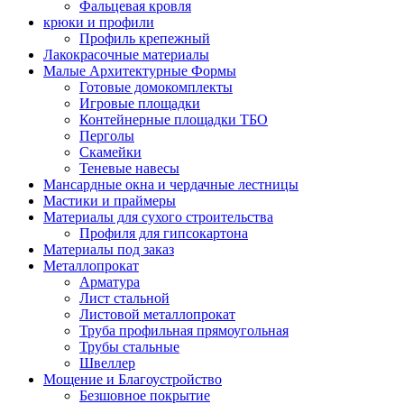
Фальцевая кровля
крюки и профили
Профиль крепежный
Лакокрасочные материалы
Малые Архитектурные Формы
Готовые домокомплекты
Игровые площадки
Контейнерные площадки ТБО
Перголы
Скамейки
Теневые навесы
Мансардные окна и чердачные лестницы
Мастики и праймеры
Материалы для сухого строительства
Профиля для гипсокартона
Материалы под заказ
Металлопрокат
Арматура
Лист стальной
Листовой металлопрокат
Труба профильная прямоугольная
Трубы стальные
Швеллер
Мощение и Благоустройство
Безшовное покрытие