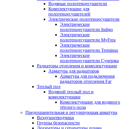
Водяные полотенцесушители
Комплектующие для
полотенцесушителей
Электрические полотенцесушители
Электрические
полотенцесушители Indigo
Электрические
полотенцесушители MyFrea
Электрические
полотенцесушители Terminus
Электрические
полотенцесушители Сунержа
Радиаторы отопления и комплектующие
Арматура для радиаторов
Арматура для подключения
радиаторов отопления Far
Теплый пол
Водяной теплый пол и
комплектующие
Комплектующие для водяного
тёплого пола
Предохранительная и регулирующая арматура
Воздухоотводчики
Группы безопасности
Деаэраторы и сепараторы шлама