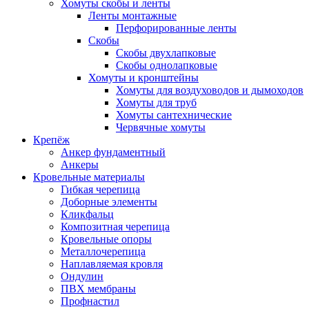
Хомуты скобы и ленты
Ленты монтажные
Перфорированные ленты
Скобы
Скобы двухлапковые
Скобы однолапковые
Хомуты и кронштейны
Хомуты для воздуховодов и дымоходов
Хомуты для труб
Хомуты сантехнические
Червячные хомуты
Крепёж
Анкер фундаментный
Анкеры
Кровельные материалы
Гибкая черепица
Доборные элементы
Кликфальц
Композитная черепица
Кровельные опоры
Металлочерепица
Наплавляемая кровля
Ондулин
ПВХ мембраны
Профнастил