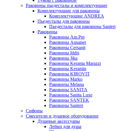
Тумбы с раковиной
Раковины пьедесталы и комплектующие
Комплектующие для раковины
Комплектующие ANDREA
Пьедесталы для раковины
Пьедесталы для раковины Santeri
Раковины
Раковины Am.Pm
Раковины Aquanet
Раковины Cersanit
Раковины Iddis
Раковины Jika
Раковины Kerama Marazzi
Раковины Keramin
Раковины KIROVIT
Раковины Marko
Раковины Melana
Раковины SANITA
Раковины Sanita Luxe
Раковины SANTEK
Раковины Santeri
Сифоны
Смесители и душевое оборудование
Душевые аксессуары
Лейки для душа