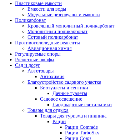
Пластиковые емкости
Емкости для воды
Модульные резервуары и емкости
Поликарбонат
Кровельный монолитный поликарбонат
Монолитный поликарбонат
Сотовый поликарбонат
Противогололедные реагенты
Авиационная химия
Регулируемые опоры
Роллетные шкафы
Сад и досуг
Автотовары
Автохимия
Благоустройство садового участка
Биотуалеты и септики
Дачные туалеты
Садовое освещение
Ландшафтные светильники
Товары для отдыха
Товары для туризма и пикника
Рации
Рации Comrade
Рации TurboSky
Рации Союз