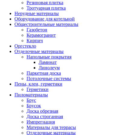
Резиновая плитка
Тротуарная плитка
Нерудные материалы
Оборудование для котельной
Общестроительные материалы
Газобетон
Керамогранит
Кирпич
Оргстекло
Отделочные материалы
Напольные покрытия
Ламинат
Линолеум
Паркетная доска
Потолочные системы
Пены, клеи, герметики
Герметики
Пиломатериалы
Брус
Брусок
Доска обрезная
Доска строганная
Импрегнация
Материалы для террасы
Отделочные материалы