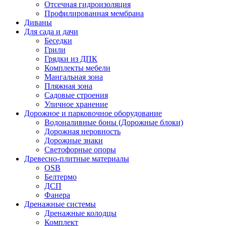
Отсечная гидроизоляция
Профилированная мембрана
Диваны
Для сада и дачи
Беседки
Грили
Грядки из ДПК
Комплекты мебели
Мангальная зона
Пляжная зона
Садовые строения
Уличное хранение
Дорожное и парковочное оборудование
Водоналивные боны (Дорожные блоки)
Дорожная неровность
Дорожные знаки
Светофорные опоры
Древесно-плитные материалы
OSB
Белтермо
ДСП
Фанера
Дренажные системы
Дренажные колодцы
Комплект