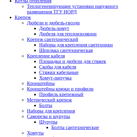
Котлы отопления
Теплогенерирующие установки наружного
размещения ТГУ НОРД
Крепеж
Дюбели и дюбель-гвозди
Дюбель-хомут
Дюбеля для теплоизоляции
Крепеж сантехнический
Наборы для крепления сантехники
Шпилька сантехническая
Крепление кабеля
Площадки и дюбели для стяжек
Скобы для кабеля
Стяжки кабельные
Хомут-липучка
Кронштейны
Кронштейны крюки и профили
Профиль крепежный
Метрический крепеж
Болты
Наборы для крепления
Саморезы и шурупы
Шурупы
Болты сантехнические
Хомуты