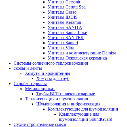
Унитазы Cersanit
Унитазы Cerutti Spa
Унитазы Gesso
Унитазы IDDIS
Унитазы Keramin
Унитазы SANITA
Унитазы Sanita Luxe
Унитазы SANTEK
Унитазы Santeri
Унитазы Vitra
Унитазы и комплектующие Damixa
Унитазы Оскольская керамика
Системы солнечного теплоснабжения
скобы и ленты
Хомуты и кронштейны
Хомуты для труб
Стройматериалы
Металлопрокат
Трубы ВГП и электросварные
Теплоизоляция и шумоизоляция
Шумоизоляция и виброизоляция
Комплектующие для шумоизоляции
Комплектующие для
шумоизоляции SoundGuard
Сухие строительные смеси