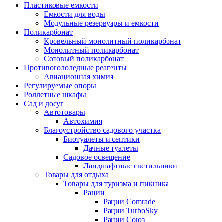
Пластиковые емкости
Емкости для воды
Модульные резервуары и емкости
Поликарбонат
Кровельный монолитный поликарбонат
Монолитный поликарбонат
Сотовый поликарбонат
Противогололедные реагенты
Авиационная химия
Регулируемые опоры
Роллетные шкафы
Сад и досуг
Автотовары
Автохимия
Благоустройство садового участка
Биотуалеты и септики
Дачные туалеты
Садовое освещение
Ландшафтные светильники
Товары для отдыха
Товары для туризма и пикника
Рации
Рации Comrade
Рации TurboSky
Рации Союз