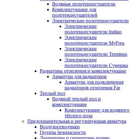
Водяные полотенцесушители
Комплектующие для
полотенцесушителей
Электрические полотенцесушители
Электрические
полотенцесушители Indigo
Электрические
полотенцесушители MyFrea
Электрические
полотенцесушители Terminus
Электрические
полотенцесушители Сунержа
Радиаторы отопления и комплектующие
Арматура для радиаторов
Арматура для подключения
радиаторов отопления Far
Теплый пол
Водяной теплый пол и
комплектующие
Комплектующие для водяного
тёплого пола
Предохранительная и регулирующая арматура
Воздухоотводчики
Группы безопасности
Деаэраторы и сепараторы шлама