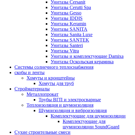
Унитазы Cersanit
Унитазы Cerutti Spa
Унитазы Gesso
Унитазы IDDIS
Унитазы Keramin
Унитазы SANITA
Унитазы Sanita Luxe
Унитазы SANTEK
Унитазы Santeri
Унитазы Vitra
Унитазы и комплектующие Damixa
Унитазы Оскольская керамика
Системы солнечного теплоснабжения
скобы и ленты
Хомуты и кронштейны
Хомуты для труб
Стройматериалы
Металлопрокат
Трубы ВГП и электросварные
Теплоизоляция и шумоизоляция
Шумоизоляция и виброизоляция
Комплектующие для шумоизоляции
Комплектующие для
шумоизоляции SoundGuard
Сухие строительные смеси