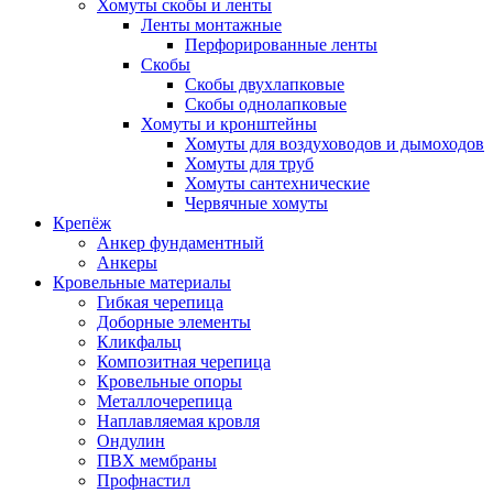
Хомуты скобы и ленты
Ленты монтажные
Перфорированные ленты
Скобы
Скобы двухлапковые
Скобы однолапковые
Хомуты и кронштейны
Хомуты для воздуховодов и дымоходов
Хомуты для труб
Хомуты сантехнические
Червячные хомуты
Крепёж
Анкер фундаментный
Анкеры
Кровельные материалы
Гибкая черепица
Доборные элементы
Кликфальц
Композитная черепица
Кровельные опоры
Металлочерепица
Наплавляемая кровля
Ондулин
ПВХ мембраны
Профнастил