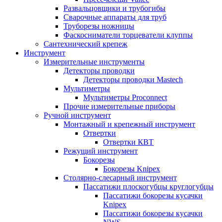
Развальцовщики и трубогибы
Сварочные аппараты для труб
Труборезы ножницы
Фаскосниматели торцеватели клуппы
Сантехнический крепеж
Инструмент
Измерительные инструменты
Детекторы проводки
Детекторы проводки Mastech
Мультиметры
Мультиметры Proconnect
Прочие измерительные приборы
Ручной инструмент
Монтажный и крепежный инструмент
Отвертки
Отвертки КВТ
Режущий инструмент
Бокорезы
Бокорезы Knipex
Столярно-слесарный инструмент
Пассатижи плоскогубцы круглогубцы
Пассатижи бокорезы кусачки
Knipex
Пассатижи бокорезы кусачки