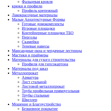
Фальцевая кровля
крюки и профили
Профиль крепежный
Лакокрасочные материалы
Малые Архитектурные Формы
Готовые домокомплекты
Игровые площадки
Контейнерные площадки ТБО
Перголы
Скамейки
Теневые навесы
Мансардные окна и чердачные лестницы
Мастики и праймеры
Материалы для сухого строительства
Профиля для гипсокартона
Материалы под заказ
Металлопрокат
Арматура
Лист стальной
Листовой металлопрокат
Труба профильная прямоугольная
Трубы стальные
Швеллер
Мощение и Благоустройство
Безшовное покрытие