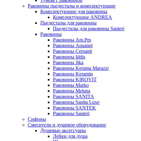
Тумбы с раковиной
Раковины пьедесталы и комплектующие
Комплектующие для раковины
Комплектующие ANDREA
Пьедесталы для раковины
Пьедесталы для раковины Santeri
Раковины
Раковины Am.Pm
Раковины Aquanet
Раковины Cersanit
Раковины Iddis
Раковины Jika
Раковины Kerama Marazzi
Раковины Keramin
Раковины KIROVIT
Раковины Marko
Раковины Melana
Раковины SANITA
Раковины Sanita Luxe
Раковины SANTEK
Раковины Santeri
Сифоны
Смесители и душевое оборудование
Душевые аксессуары
Лейки для душа