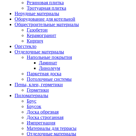
Резиновая плитка
Тротуарная плитка
Нерудные материалы
Оборудование для котельной
Общестроительные материалы
Газобетон
Керамогранит
Кирпич
Оргстекло
Отделочные материалы
Напольные покрытия
Ламинат
Линолеум
Паркетная доска
Потолочные системы
Пены, клеи, герметики
Герметики
Пиломатериалы
Брус
Брусок
Доска обрезная
Доска строганная
Импрегнация
Материалы для террасы
Отделочные материалы