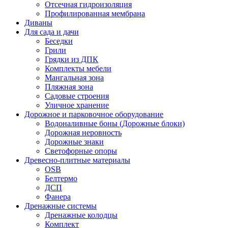
Отсечная гидроизоляция
Профилированная мембрана
Диваны
Для сада и дачи
Беседки
Грили
Грядки из ДПК
Комплекты мебели
Мангальная зона
Пляжная зона
Садовые строения
Уличное хранение
Дорожное и парковочное оборудование
Водоналивные боны (Дорожные блоки)
Дорожная неровность
Дорожные знаки
Светофорные опоры
Древесно-плитные материалы
OSB
Белтермо
ДСП
Фанера
Дренажные системы
Дренажные колодцы
Комплект