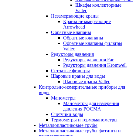
Шкафы коллекторные
Valtec
Незамерзающие краны
Краны незамерзающие
Arrowhead
Обратные клапаны
Обратные клапаны
Обратные клапаны фильтры
Valtec
Редукторы давления
Редукторы давления Far
Редукторы давления Kromwell
Сетчатые фильтры
Шаровые краны для воды
Шаровые краны Valtec
Контрольно-измерительные приборы для
воды
Манометры
Манометры для измерения
давления РОСМА
Счетчики воды
Термометры и термоманометры
Металлопластиковые трубы
Металлопластиковые трубы фитинги и