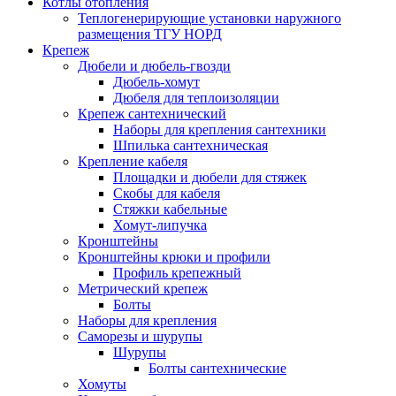
Котлы отопления
Теплогенерирующие установки наружного
размещения ТГУ НОРД
Крепеж
Дюбели и дюбель-гвозди
Дюбель-хомут
Дюбеля для теплоизоляции
Крепеж сантехнический
Наборы для крепления сантехники
Шпилька сантехническая
Крепление кабеля
Площадки и дюбели для стяжек
Скобы для кабеля
Стяжки кабельные
Хомут-липучка
Кронштейны
Кронштейны крюки и профили
Профиль крепежный
Метрический крепеж
Болты
Наборы для крепления
Саморезы и шурупы
Шурупы
Болты сантехнические
Хомуты