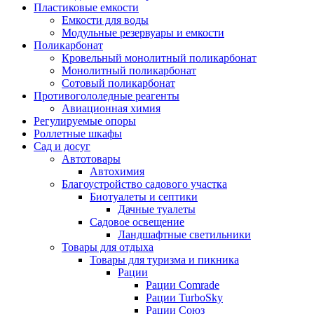
Пластиковые емкости
Емкости для воды
Модульные резервуары и емкости
Поликарбонат
Кровельный монолитный поликарбонат
Монолитный поликарбонат
Сотовый поликарбонат
Противогололедные реагенты
Авиационная химия
Регулируемые опоры
Роллетные шкафы
Сад и досуг
Автотовары
Автохимия
Благоустройство садового участка
Биотуалеты и септики
Дачные туалеты
Садовое освещение
Ландшафтные светильники
Товары для отдыха
Товары для туризма и пикника
Рации
Рации Comrade
Рации TurboSky
Рации Союз