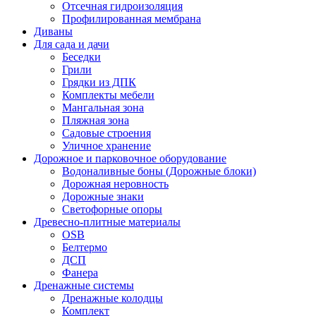
Отсечная гидроизоляция
Профилированная мембрана
Диваны
Для сада и дачи
Беседки
Грили
Грядки из ДПК
Комплекты мебели
Мангальная зона
Пляжная зона
Садовые строения
Уличное хранение
Дорожное и парковочное оборудование
Водоналивные боны (Дорожные блоки)
Дорожная неровность
Дорожные знаки
Светофорные опоры
Древесно-плитные материалы
OSB
Белтермо
ДСП
Фанера
Дренажные системы
Дренажные колодцы
Комплект