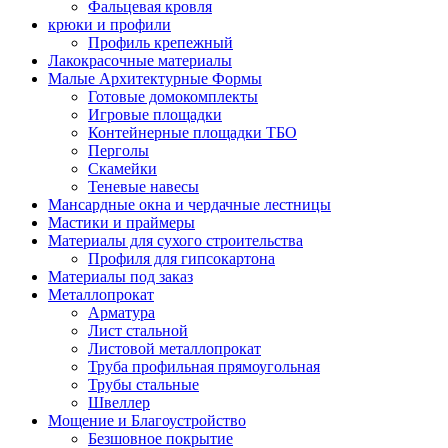
Фальцевая кровля
крюки и профили
Профиль крепежный
Лакокрасочные материалы
Малые Архитектурные Формы
Готовые домокомплекты
Игровые площадки
Контейнерные площадки ТБО
Перголы
Скамейки
Теневые навесы
Мансардные окна и чердачные лестницы
Мастики и праймеры
Материалы для сухого строительства
Профиля для гипсокартона
Материалы под заказ
Металлопрокат
Арматура
Лист стальной
Листовой металлопрокат
Труба профильная прямоугольная
Трубы стальные
Швеллер
Мощение и Благоустройство
Безшовное покрытие