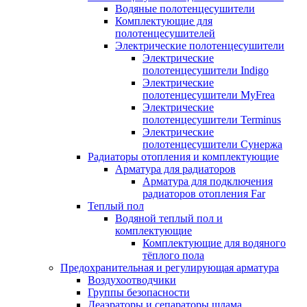
Водяные полотенцесушители
Комплектующие для
полотенцесушителей
Электрические полотенцесушители
Электрические
полотенцесушители Indigo
Электрические
полотенцесушители MyFrea
Электрические
полотенцесушители Terminus
Электрические
полотенцесушители Сунержа
Радиаторы отопления и комплектующие
Арматура для радиаторов
Арматура для подключения
радиаторов отопления Far
Теплый пол
Водяной теплый пол и
комплектующие
Комплектующие для водяного
тёплого пола
Предохранительная и регулирующая арматура
Воздухоотводчики
Группы безопасности
Деаэраторы и сепараторы шлама