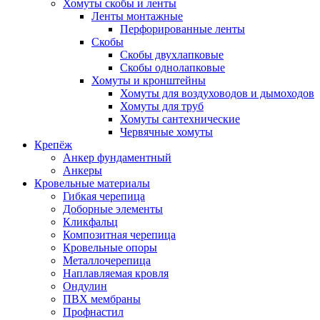
Хомуты скобы и ленты
Ленты монтажные
Перфорированные ленты
Скобы
Скобы двухлапковые
Скобы однолапковые
Хомуты и кронштейны
Хомуты для воздуховодов и дымоходов
Хомуты для труб
Хомуты сантехнические
Червячные хомуты
Крепёж
Анкер фундаментный
Анкеры
Кровельные материалы
Гибкая черепица
Доборные элементы
Кликфальц
Композитная черепица
Кровельные опоры
Металлочерепица
Наплавляемая кровля
Ондулин
ПВХ мембраны
Профнастил