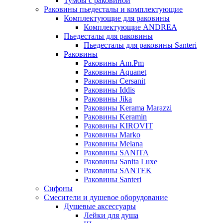
Тумбы с раковиной
Раковины пьедесталы и комплектующие
Комплектующие для раковины
Комплектующие ANDREA
Пьедесталы для раковины
Пьедесталы для раковины Santeri
Раковины
Раковины Am.Pm
Раковины Aquanet
Раковины Cersanit
Раковины Iddis
Раковины Jika
Раковины Kerama Marazzi
Раковины Keramin
Раковины KIROVIT
Раковины Marko
Раковины Melana
Раковины SANITA
Раковины Sanita Luxe
Раковины SANTEK
Раковины Santeri
Сифоны
Смесители и душевое оборудование
Душевые аксессуары
Лейки для душа