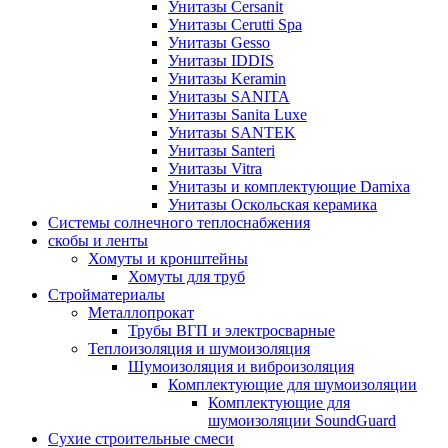
Унитазы Cersanit
Унитазы Cerutti Spa
Унитазы Gesso
Унитазы IDDIS
Унитазы Keramin
Унитазы SANITA
Унитазы Sanita Luxe
Унитазы SANTEK
Унитазы Santeri
Унитазы Vitra
Унитазы и комплектующие Damixa
Унитазы Оскольская керамика
Системы солнечного теплоснабжения
скобы и ленты
Хомуты и кронштейны
Хомуты для труб
Стройматериалы
Металлопрокат
Трубы ВГП и электросварные
Теплоизоляция и шумоизоляция
Шумоизоляция и виброизоляция
Комплектующие для шумоизоляции
Комплектующие для
шумоизоляции SoundGuard
Сухие строительные смеси