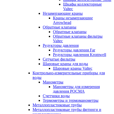
Шкафы коллекторные
Valtec
Незамерзающие краны
Краны незамерзающие
Arrowhead
Обратные клапаны
Обратные клапаны
Обратные клапаны фильтры
Valtec
Редукторы давления
Редукторы давления Far
Редукторы давления Kromwell
Сетчатые фильтры
Шаровые краны для воды
Шаровые краны Valtec
Контрольно-измерительные приборы для
воды
Манометры
Манометры для измерения
давления РОСМА
Счетчики воды
Термометры и термоманометры
Металлопластиковые трубы
Металлопластиковые трубы фитинги и