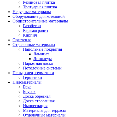
Резиновая плитка
Тротуарная плитка
Нерудные материалы
Оборудование для котельной
Общестроительные материалы
Газобетон
Керамогранит
Кирпич
Оргстекло
Отделочные материалы
Напольные покрытия
Ламинат
Линолеум
Паркетная доска
Потолочные системы
Пены, клеи, герметики
Герметики
Пиломатериалы
Брус
Брусок
Доска обрезная
Доска строганная
Импрегнация
Материалы для террасы
Отделочные материалы