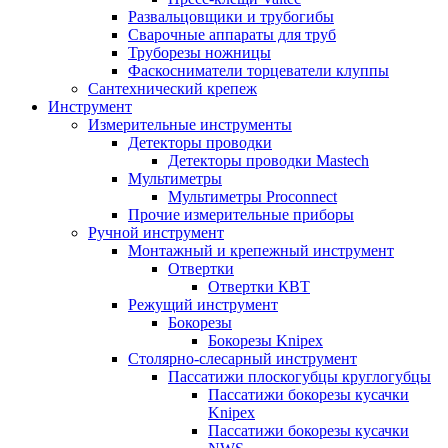
Развальцовщики и трубогибы
Сварочные аппараты для труб
Труборезы ножницы
Фаскосниматели торцеватели клуппы
Сантехнический крепеж
Инструмент
Измерительные инструменты
Детекторы проводки
Детекторы проводки Mastech
Мультиметры
Мультиметры Proconnect
Прочие измерительные приборы
Ручной инструмент
Монтажный и крепежный инструмент
Отвертки
Отвертки КВТ
Режущий инструмент
Бокорезы
Бокорезы Knipex
Столярно-слесарный инструмент
Пассатижи плоскогубцы круглогубцы
Пассатижи бокорезы кусачки
Knipex
Пассатижи бокорезы кусачки