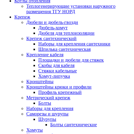
Котлы отопления
Теплогенерирующие установки наружного
размещения ТГУ НОРД
Крепеж
Дюбели и дюбель-гвозди
Дюбель-хомут
Дюбеля для теплоизоляции
Крепеж сантехнический
Наборы для крепления сантехники
Шпилька сантехническая
Крепление кабеля
Площадки и дюбели для стяжек
Скобы для кабеля
Стяжки кабельные
Хомут-липучка
Кронштейны
Кронштейны крюки и профили
Профиль крепежный
Метрический крепеж
Болты
Наборы для крепления
Саморезы и шурупы
Шурупы
Болты сантехнические
Хомуты