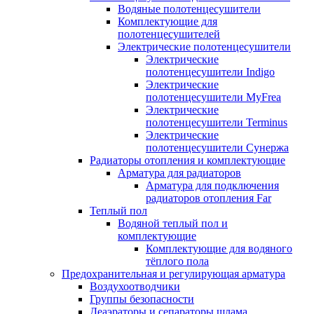
Водяные полотенцесушители
Комплектующие для
полотенцесушителей
Электрические полотенцесушители
Электрические
полотенцесушители Indigo
Электрические
полотенцесушители MyFrea
Электрические
полотенцесушители Terminus
Электрические
полотенцесушители Сунержа
Радиаторы отопления и комплектующие
Арматура для радиаторов
Арматура для подключения
радиаторов отопления Far
Теплый пол
Водяной теплый пол и
комплектующие
Комплектующие для водяного
тёплого пола
Предохранительная и регулирующая арматура
Воздухоотводчики
Группы безопасности
Деаэраторы и сепараторы шлама