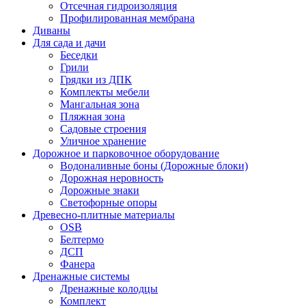
Отсечная гидроизоляция
Профилированная мембрана
Диваны
Для сада и дачи
Беседки
Грили
Грядки из ДПК
Комплекты мебели
Мангальная зона
Пляжная зона
Садовые строения
Уличное хранение
Дорожное и парковочное оборудование
Водоналивные боны (Дорожные блоки)
Дорожная неровность
Дорожные знаки
Светофорные опоры
Древесно-плитные материалы
OSB
Белтермо
ДСП
Фанера
Дренажные системы
Дренажные колодцы
Комплект