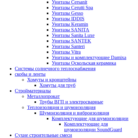
Унитазы Cersanit
Унитазы Cerutti Spa
Унитазы Gesso
Унитазы IDDIS
Унитазы Keramin
Унитазы SANITA
Унитазы Sanita Luxe
Унитазы SANTEK
Унитазы Santeri
Унитазы Vitra
Унитазы и комплектующие Damixa
Унитазы Оскольская керамика
Системы солнечного теплоснабжения
скобы и ленты
Хомуты и кронштейны
Хомуты для труб
Стройматериалы
Металлопрокат
Трубы ВГП и электросварные
Теплоизоляция и шумоизоляция
Шумоизоляция и виброизоляция
Комплектующие для шумоизоляции
Комплектующие для
шумоизоляции SoundGuard
Сухие строительные смеси