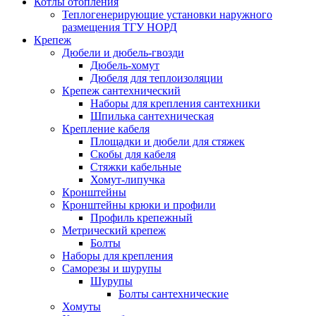
Котлы отопления
Теплогенерирующие установки наружного
размещения ТГУ НОРД
Крепеж
Дюбели и дюбель-гвозди
Дюбель-хомут
Дюбеля для теплоизоляции
Крепеж сантехнический
Наборы для крепления сантехники
Шпилька сантехническая
Крепление кабеля
Площадки и дюбели для стяжек
Скобы для кабеля
Стяжки кабельные
Хомут-липучка
Кронштейны
Кронштейны крюки и профили
Профиль крепежный
Метрический крепеж
Болты
Наборы для крепления
Саморезы и шурупы
Шурупы
Болты сантехнические
Хомуты