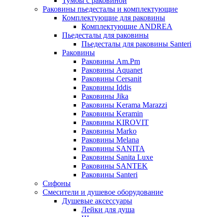
Тумбы с раковиной
Раковины пьедесталы и комплектующие
Комплектующие для раковины
Комплектующие ANDREA
Пьедесталы для раковины
Пьедесталы для раковины Santeri
Раковины
Раковины Am.Pm
Раковины Aquanet
Раковины Cersanit
Раковины Iddis
Раковины Jika
Раковины Kerama Marazzi
Раковины Keramin
Раковины KIROVIT
Раковины Marko
Раковины Melana
Раковины SANITA
Раковины Sanita Luxe
Раковины SANTEK
Раковины Santeri
Сифоны
Смесители и душевое оборудование
Душевые аксессуары
Лейки для душа