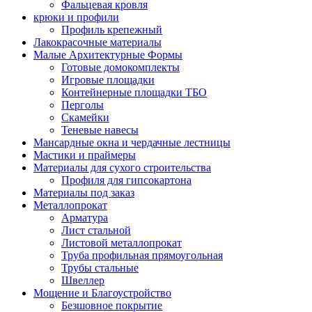
Фальцевая кровля
крюки и профили
Профиль крепежный
Лакокрасочные материалы
Малые Архитектурные Формы
Готовые домокомплекты
Игровые площадки
Контейнерные площадки ТБО
Перголы
Скамейки
Теневые навесы
Мансардные окна и чердачные лестницы
Мастики и праймеры
Материалы для сухого строительства
Профиля для гипсокартона
Материалы под заказ
Металлопрокат
Арматура
Лист стальной
Листовой металлопрокат
Труба профильная прямоугольная
Трубы стальные
Швеллер
Мощение и Благоустройство
Безшовное покрытие