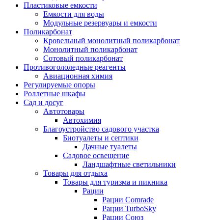
Пластиковые емкости
Емкости для воды
Модульные резервуары и емкости
Поликарбонат
Кровельный монолитный поликарбонат
Монолитный поликарбонат
Сотовый поликарбонат
Противогололедные реагенты
Авиационная химия
Регулируемые опоры
Роллетные шкафы
Сад и досуг
Автотовары
Автохимия
Благоустройство садового участка
Биотуалеты и септики
Дачные туалеты
Садовое освещение
Ландшафтные светильники
Товары для отдыха
Товары для туризма и пикника
Рации
Рации Comrade
Рации TurboSky
Рации Союз