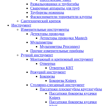
Развальцовщики и трубогибы
Сварочные аппараты для труб
Труборезы ножницы
Фаскосниматели торцеватели клуппы
Сантехнический крепеж
Инструмент
Измерительные инструменты
Детекторы проводки
Детекторы проводки Mastech
Мультиметры
Мультиметры Proconnect
Прочие измерительные приборы
Ручной инструмент
Монтажный и крепежный инструмент
Отвертки
Отвертки КВТ
Режущий инструмент
Бокорезы
Бокорезы Knipex
Столярно-слесарный инструмент
Пассатижи плоскогубцы круглогубцы
Пассатижи бокорезы кусачки
Knipex
Пассатижи бокорезы кусачки