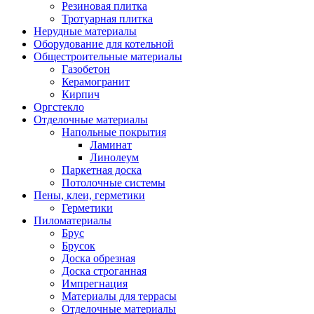
Резиновая плитка
Тротуарная плитка
Нерудные материалы
Оборудование для котельной
Общестроительные материалы
Газобетон
Керамогранит
Кирпич
Оргстекло
Отделочные материалы
Напольные покрытия
Ламинат
Линолеум
Паркетная доска
Потолочные системы
Пены, клеи, герметики
Герметики
Пиломатериалы
Брус
Брусок
Доска обрезная
Доска строганная
Импрегнация
Материалы для террасы
Отделочные материалы