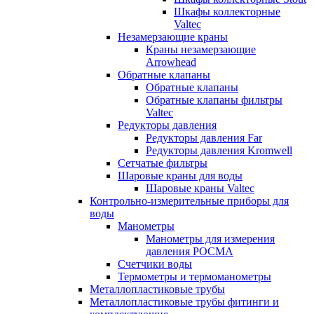
Шкафы коллекторные
Valtec
Незамерзающие краны
Краны незамерзающие
Arrowhead
Обратные клапаны
Обратные клапаны
Обратные клапаны фильтры
Valtec
Редукторы давления
Редукторы давления Far
Редукторы давления Kromwell
Сетчатые фильтры
Шаровые краны для воды
Шаровые краны Valtec
Контрольно-измерительные приборы для
воды
Манометры
Манометры для измерения
давления РОСМА
Счетчики воды
Термометры и термоманометры
Металлопластиковые трубы
Металлопластиковые трубы фитинги и