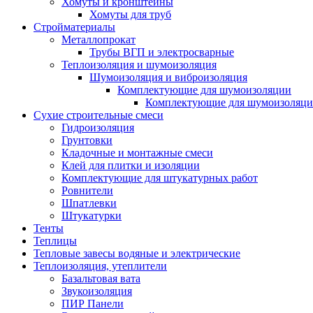
Хомуты и кронштейны
Хомуты для труб
Стройматериалы
Металлопрокат
Трубы ВГП и электросварные
Теплоизоляция и шумоизоляция
Шумоизоляция и виброизоляция
Комплектующие для шумоизоляции
Комплектующие для шумоизоляци
Сухие строительные смеси
Гидроизоляция
Грунтовки
Кладочные и монтажные смеси
Клей для плитки и изоляции
Комплектующие для штукатурных работ
Ровнители
Шпатлевки
Штукатурки
Тенты
Теплицы
Тепловые завесы водяные и электрические
Теплоизоляция, утеплители
Базальтовая вата
Звукоизоляция
ПИР Панели