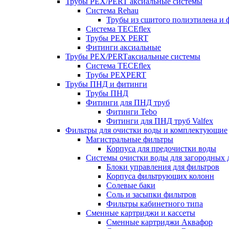
Трубы PEX/PERT аксиальные системы
Система Rehau
Трубы из сшитого полиэтилена и 
Система TECEflex
Трубы PEX PERT
Фитинги аксиальные
Трубы PEX/PERTаксиальные системы
Система TECEflex
Трубы PEXPERT
Трубы ПНД и фитинги
Трубы ПНД
Фитинги для ПНД труб
Фитинги Tebo
Фитинги для ПНД труб Valfex
Фильтры для очистки воды и комплектующие
Магистральные фильтры
Корпуса для предочистки воды
Системы очистки воды для загородных 
Блоки управления для фильтров
Корпуса фильтрующих колонн
Солевые баки
Соль и засыпки фильтров
Фильтры кабинетного типа
Сменные картриджи и кассеты
Сменные картриджи Аквафор