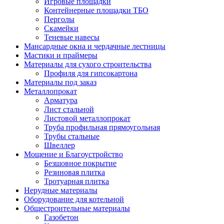
Игровые площадки
Контейнерные площадки ТБО
Перголы
Скамейки
Теневые навесы
Мансардные окна и чердачные лестницы
Мастики и праймеры
Материалы для сухого строительства
Профиля для гипсокартона
Материалы под заказ
Металлопрокат
Арматура
Лист стальной
Листовой металлопрокат
Труба профильная прямоугольная
Трубы стальные
Швеллер
Мощение и Благоустройство
Безшовное покрытие
Резиновая плитка
Тротуарная плитка
Нерудные материалы
Оборудование для котельной
Общестроительные материалы
Газобетон