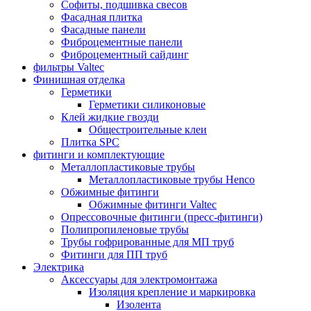
Софиты, подшивка свесов
Фасадная плитка
Фасадные панели
Фиброцементные панели
Фиброцементный сайдинг
фильтры Valtec
Финишная отделка
Герметики
Герметики силиконовые
Клей жидкие гвозди
Общестроительные клеи
Плитка SPC
фитинги и комплектующие
Металлопластиковые трубы
Металлопластиковые трубы Henco
Обжимные фитинги
Обжимные фитинги Valtec
Опрессовочные фитинги (пресс-фитинги)
Полипропиленовые трубы
Трубы гофрированные для МП труб
Фитинги для ПП труб
Электрика
Аксессуары для электромонтажа
Изоляция крепление и маркировка
Изолента