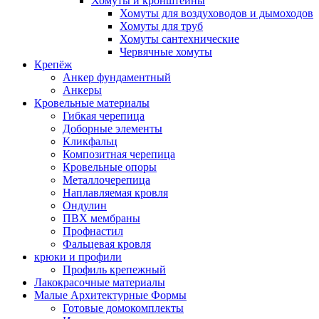
Хомуты и кронштейны
Хомуты для воздуховодов и дымоходов
Хомуты для труб
Хомуты сантехнические
Червячные хомуты
Крепёж
Анкер фундаментный
Анкеры
Кровельные материалы
Гибкая черепица
Доборные элементы
Кликфальц
Композитная черепица
Кровельные опоры
Металлочерепица
Наплавляемая кровля
Ондулин
ПВХ мембраны
Профнастил
Фальцевая кровля
крюки и профили
Профиль крепежный
Лакокрасочные материалы
Малые Архитектурные Формы
Готовые домокомплекты