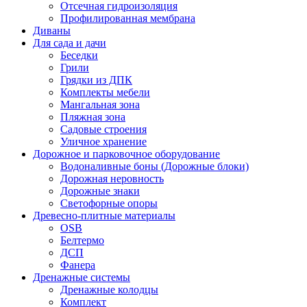
Отсечная гидроизоляция
Профилированная мембрана
Диваны
Для сада и дачи
Беседки
Грили
Грядки из ДПК
Комплекты мебели
Мангальная зона
Пляжная зона
Садовые строения
Уличное хранение
Дорожное и парковочное оборудование
Водоналивные боны (Дорожные блоки)
Дорожная неровность
Дорожные знаки
Светофорные опоры
Древесно-плитные материалы
OSB
Белтермо
ДСП
Фанера
Дренажные системы
Дренажные колодцы
Комплект