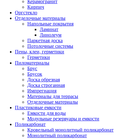
Керамогранит
Кирпич
Оргстекло
Отделочные материалы
Напольные покрытия
Ламинат
Линолеум
Паркетная доска
Потолочные системы
Пены, клеи, герметики
Герметики
Пиломатериалы
Брус
Брусок
Доска обрезная
Доска строганная
Импрегнация
Материалы для террасы
Отделочные материалы
Пластиковые емкости
Емкости для воды
Модульные резервуары и емкости
Поликарбонат
Кровельный монолитный поликарбонат
Монолитный поликарбонат