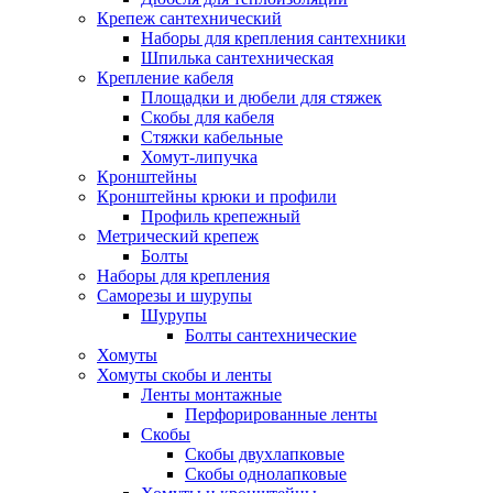
Крепеж сантехнический
Наборы для крепления сантехники
Шпилька сантехническая
Крепление кабеля
Площадки и дюбели для стяжек
Скобы для кабеля
Стяжки кабельные
Хомут-липучка
Кронштейны
Кронштейны крюки и профили
Профиль крепежный
Метрический крепеж
Болты
Наборы для крепления
Саморезы и шурупы
Шурупы
Болты сантехнические
Хомуты
Хомуты скобы и ленты
Ленты монтажные
Перфорированные ленты
Скобы
Скобы двухлапковые
Скобы однолапковые