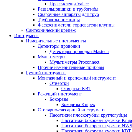
Пресс-клещи Valtec
Развальцовщики и трубогибы
Сварочные аппараты для труб
Труборезы ножницы
Фаскосниматели торцеватели клуппы
Сантехнический крепеж
Инструмент
Измерительные инструменты
Детекторы проводки
Детекторы проводки Mastech
Мультиметры
Мультиметры Proconnect
Прочие измерительные приборы
Ручной инструмент
Монтажный и крепежный инструмент
Отвертки
Отвертки КВТ
Режущий инструмент
Бокорезы
Бокорезы Knipex
Столярно-слесарный инструмент
Пассатижи плоскогубцы круглогубцы
Пассатижи бокорезы кусачки Knip
Пассатижи бокорезы кусачки NW
Пассатижи бокорезы кусачки КВТ