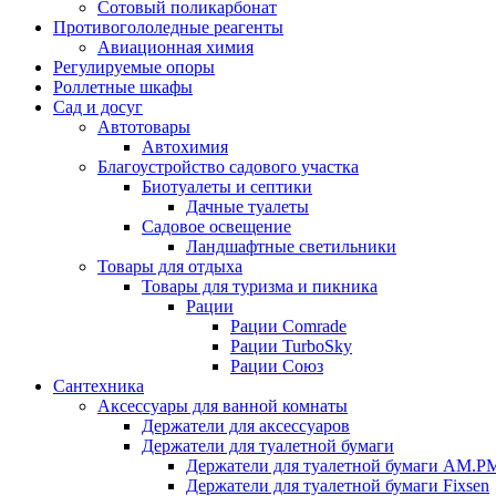
Сотовый поликарбонат
Противогололедные реагенты
Авиационная химия
Регулируемые опоры
Роллетные шкафы
Сад и досуг
Автотовары
Автохимия
Благоустройство садового участка
Биотуалеты и септики
Дачные туалеты
Садовое освещение
Ландшафтные светильники
Товары для отдыха
Товары для туризма и пикника
Рации
Рации Comrade
Рации TurboSky
Рации Союз
Сантехника
Аксессуары для ванной комнаты
Держатели для аксессуаров
Держатели для туалетной бумаги
Держатели для туалетной бумаги AM.P
Держатели для туалетной бумаги Fixsen