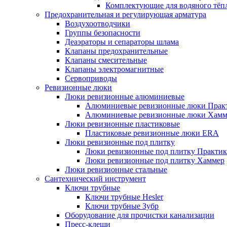
Комплектующие для водяного тёп
Предохранительная и регулирующая арматура
Воздухоотводчики
Группы безопасности
Деаэраторы и сепараторы шлама
Клапаны предохранительные
Клапаны смесительные
Клапаны электромагнитные
Сервоприводы
Ревизионные люки
Люки ревизионные алюминиевые
Алюминиевые ревизионные люки Прак
Алюминиевые ревизионные люки Хамм
Люки ревизионные пластиковые
Пластиковые ревизионные люки ERA
Люки ревизионные под плитку
Люки ревизионные под плитку Практик
Люки ревизионные под плитку Хаммер
Люки ревизионные стальные
Сантехнический инструмент
Ключи трубные
Ключи трубные Hesler
Ключи трубные Зубр
Оборудование для прочистки канализации
Пресс-клещи