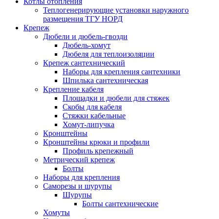
Котлы отопления
Теплогенерирующие установки наружного
размещения ТГУ НОРД
Крепеж
Дюбели и дюбель-гвозди
Дюбель-хомут
Дюбеля для теплоизоляции
Крепеж сантехнический
Наборы для крепления сантехники
Шпилька сантехническая
Крепление кабеля
Площадки и дюбели для стяжек
Скобы для кабеля
Стяжки кабельные
Хомут-липучка
Кронштейны
Кронштейны крюки и профили
Профиль крепежный
Метрический крепеж
Болты
Наборы для крепления
Саморезы и шурупы
Шурупы
Болты сантехнические
Хомуты