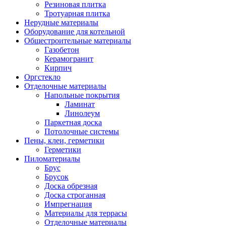
Резиновая плитка
Тротуарная плитка
Нерудные материалы
Оборудование для котельной
Общестроительные материалы
Газобетон
Керамогранит
Кирпич
Оргстекло
Отделочные материалы
Напольные покрытия
Ламинат
Линолеум
Паркетная доска
Потолочные системы
Пены, клеи, герметики
Герметики
Пиломатериалы
Брус
Брусок
Доска обрезная
Доска строганная
Импрегнация
Материалы для террасы
Отделочные материалы