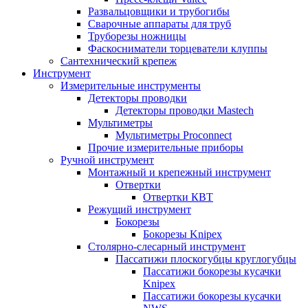
Развальцовщики и трубогибы
Сварочные аппараты для труб
Труборезы ножницы
Фаскосниматели торцеватели клуппы
Сантехнический крепеж
Инструмент
Измерительные инструменты
Детекторы проводки
Детекторы проводки Mastech
Мультиметры
Мультиметры Proconnect
Прочие измерительные приборы
Ручной инструмент
Монтажный и крепежный инструмент
Отвертки
Отвертки КВТ
Режущий инструмент
Бокорезы
Бокорезы Knipex
Столярно-слесарный инструмент
Пассатижи плоскогубцы круглогубцы
Пассатижи бокорезы кусачки
Knipex
Пассатижи бокорезы кусачки