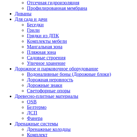
Отсечная гидроизоляция
Профилированная мембрана
Диваны
Для сада и дачи
Беседки
Грили
Грядки из ДПК
Комплекты мебели
Мангальная зона
Пляжная зона
Садовые строения
Уличное хранение
Дорожное и парковочное оборудование
Водоналивные боны (Дорожные блоки)
Дорожная неровность
Дорожные знаки
Светофорные опоры
Древесно-плитные материалы
OSB
Белтермо
ДСП
Фанера
Дренажные системы
Дренажные колодцы
Комплект