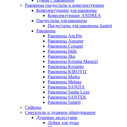
Тумбы с раковиной
Раковины пьедесталы и комплектующие
Комплектующие для раковины
Комплектующие ANDREA
Пьедесталы для раковины
Пьедесталы для раковины Santeri
Раковины
Раковины Am.Pm
Раковины Aquanet
Раковины Cersanit
Раковины Iddis
Раковины Jika
Раковины Kerama Marazzi
Раковины Keramin
Раковины KIROVIT
Раковины Marko
Раковины Melana
Раковины SANITA
Раковины Sanita Luxe
Раковины SANTEK
Раковины Santeri
Сифоны
Смесители и душевое оборудование
Душевые аксессуары
Лейки для душа