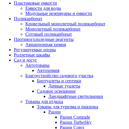
Пластиковые емкости
Емкости для воды
Модульные резервуары и емкости
Поликарбонат
Кровельный монолитный поликарбонат
Монолитный поликарбонат
Сотовый поликарбонат
Противогололедные реагенты
Авиационная химия
Регулируемые опоры
Роллетные шкафы
Сад и досуг
Автотовары
Автохимия
Благоустройство садового участка
Биотуалеты и септики
Дачные туалеты
Садовое освещение
Ландшафтные светильники
Товары для отдыха
Товары для туризма и пикника
Рации
Рации Comrade
Рации TurboSky
Рации Союз