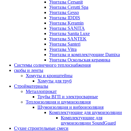
Унитазы Cersanit
Унитазы Cerutti Spa
Унитазы Gesso
Унитазы IDDIS
Унитазы Keramin
Унитазы SANITA
Унитазы Sanita Luxe
Унитазы SANTEK
Унитазы Santeri
Унитазы Vitra
Унитазы и комплектующие Damixa
Унитазы Оскольская керамика
Системы солнечного теплоснабжения
скобы и ленты
Хомуты и кронштейны
Хомуты для труб
Стройматериалы
Металлопрокат
Трубы ВГП и электросварные
Теплоизоляция и шумоизоляция
Шумоизоляция и виброизоляция
Комплектующие для шумоизоляции
Комплектующие для
шумоизоляции SoundGuard
Сухие строительные смеси