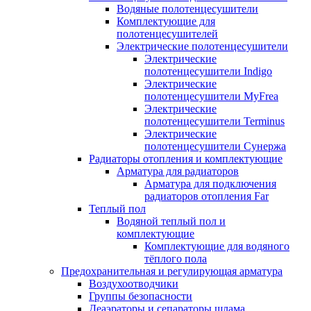
Водяные полотенцесушители
Комплектующие для
полотенцесушителей
Электрические полотенцесушители
Электрические
полотенцесушители Indigo
Электрические
полотенцесушители MyFrea
Электрические
полотенцесушители Terminus
Электрические
полотенцесушители Сунержа
Радиаторы отопления и комплектующие
Арматура для радиаторов
Арматура для подключения
радиаторов отопления Far
Теплый пол
Водяной теплый пол и
комплектующие
Комплектующие для водяного
тёплого пола
Предохранительная и регулирующая арматура
Воздухоотводчики
Группы безопасности
Деаэраторы и сепараторы шлама