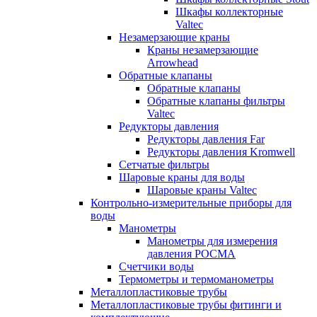
Шкафы коллекторные
Valtec
Незамерзающие краны
Краны незамерзающие
Arrowhead
Обратные клапаны
Обратные клапаны
Обратные клапаны фильтры
Valtec
Редукторы давления
Редукторы давления Far
Редукторы давления Kromwell
Сетчатые фильтры
Шаровые краны для воды
Шаровые краны Valtec
Контрольно-измерительные приборы для
воды
Манометры
Манометры для измерения
давления РОСМА
Счетчики воды
Термометры и термоманометры
Металлопластиковые трубы
Металлопластиковые трубы фитинги и