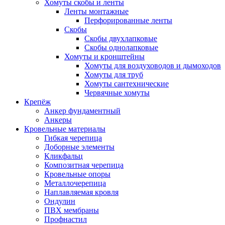
Хомуты скобы и ленты
Ленты монтажные
Перфорированные ленты
Скобы
Скобы двухлапковые
Скобы однолапковые
Хомуты и кронштейны
Хомуты для воздуховодов и дымоходов
Хомуты для труб
Хомуты сантехнические
Червячные хомуты
Крепёж
Анкер фундаментный
Анкеры
Кровельные материалы
Гибкая черепица
Доборные элементы
Кликфальц
Композитная черепица
Кровельные опоры
Металлочерепица
Наплавляемая кровля
Ондулин
ПВХ мембраны
Профнастил