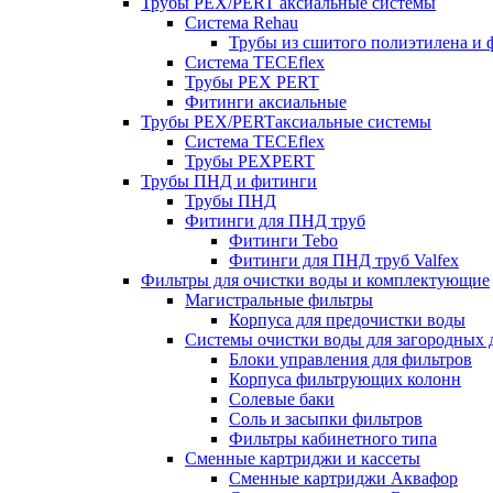
Трубы PEX/PERT аксиальные системы
Система Rehau
Трубы из сшитого полиэтилена и 
Система TECEflex
Трубы PEX PERT
Фитинги аксиальные
Трубы PEX/PERTаксиальные системы
Система TECEflex
Трубы PEXPERT
Трубы ПНД и фитинги
Трубы ПНД
Фитинги для ПНД труб
Фитинги Tebo
Фитинги для ПНД труб Valfex
Фильтры для очистки воды и комплектующие
Магистральные фильтры
Корпуса для предочистки воды
Системы очистки воды для загородных 
Блоки управления для фильтров
Корпуса фильтрующих колонн
Солевые баки
Соль и засыпки фильтров
Фильтры кабинетного типа
Сменные картриджи и кассеты
Сменные картриджи Аквафор