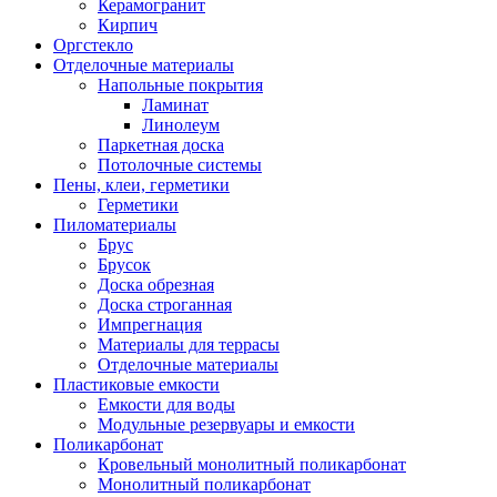
Керамогранит
Кирпич
Оргстекло
Отделочные материалы
Напольные покрытия
Ламинат
Линолеум
Паркетная доска
Потолочные системы
Пены, клеи, герметики
Герметики
Пиломатериалы
Брус
Брусок
Доска обрезная
Доска строганная
Импрегнация
Материалы для террасы
Отделочные материалы
Пластиковые емкости
Емкости для воды
Модульные резервуары и емкости
Поликарбонат
Кровельный монолитный поликарбонат
Монолитный поликарбонат