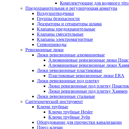
Комплектующие для водяного тёп
Предохранительная и регулирующая арматура
Воздухоотводчики
Группы безопасности
Деаэраторы и сепараторы шлама
Клапаны предохранительные
Клапаны смесительные
Клапаны электромагнитные
Сервоприводы
Ревизионные люки
Люки ревизионные алюминиевые
Алюминиевые ревизионные люки Прак
Алюминиевые ревизионные люки Хамм
Люки ревизионные пластиковые
Пластиковые ревизионные люки ERA
Люки ревизионные под плитку
Люки ревизионные под плитку Практик
Люки ревизионные под плитку Хаммер
Люки ревизионные стальные
Сантехнический инструмент
Ключи трубные
Ключи трубные Hesler
Ключи трубные Зубр
Оборудование для прочистки канализации
Пресс-клещи