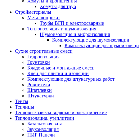
Хомуты и кронштейны
Хомуты для труб
Стройматериалы
Металлопрокат
Трубы ВГП и электросварные
Теплоизоляция и шумоизоляция
Шумоизоляция и виброизоляция
Комплектующие для шумоизоляции
Комплектующие для шумоизоляци
Сухие строительные смеси
Гидроизоляция
Грунтовки
Кладочные и монтажные смеси
Клей для плитки и изоляции
Комплектующие для штукатурных работ
Ровнители
Шпатлевки
Штукатурки
Тенты
Теплицы
Тепловые завесы водяные и электрические
Теплоизоляция, утеплители
Базальтовая вата
Звукоизоляция
ПИР Панели