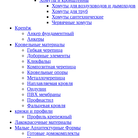
Хомуты и кронштейны
Хомуты для воздуховодов и дымоходов
Хомуты для труб
Хомуты сантехнические
Червячные хомуты
Крепёж
Анкер фундаментный
Анкеры
Кровельные материалы
Гибкая черепица
Доборные элементы
Кликфальц
Композитная черепица
Кровельные опоры
Металлочерепица
Наплавляемая кровля
Ондулин
ПВХ мембраны
Профнастил
Фальцевая кровля
крюки и профили
Профиль крепежный
Лакокрасочные материалы
Малые Архитектурные Формы
Готовые домокомплекты