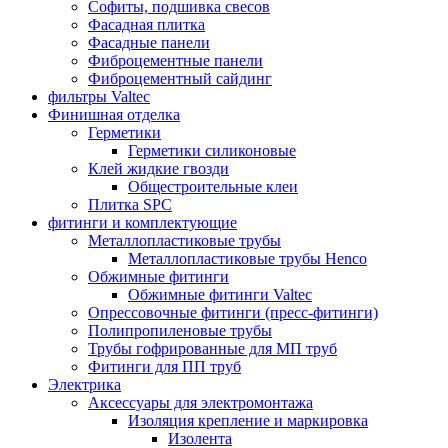
Софиты, подшивка свесов
Фасадная плитка
Фасадные панели
Фиброцементные панели
Фиброцементный сайдинг
фильтры Valtec
Финишная отделка
Герметики
Герметики силиконовые
Клей жидкие гвозди
Общестроительные клеи
Плитка SPC
фитинги и комплектующие
Металлопластиковые трубы
Металлопластиковые трубы Henco
Обжимные фитинги
Обжимные фитинги Valtec
Опрессовочные фитинги (пресс-фитинги)
Полипропиленовые трубы
Трубы гофрированные для МП труб
Фитинги для ПП труб
Электрика
Аксессуары для электромонтажа
Изоляция крепление и маркировка
Изолента