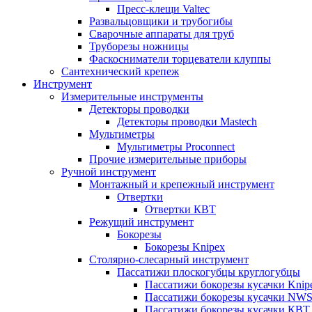
Пресс-клещи Valtec
Развальцовщики и трубогибы
Сварочные аппараты для труб
Труборезы ножницы
Фаскосниматели торцеватели клуппы
Сантехнический крепеж
Инструмент
Измерительные инструменты
Детекторы проводки
Детекторы проводки Mastech
Мультиметры
Мультиметры Proconnect
Прочие измерительные приборы
Ручной инструмент
Монтажный и крепежный инструмент
Отвертки
Отвертки КВТ
Режущий инструмент
Бокорезы
Бокорезы Knipex
Столярно-слесарный инструмент
Пассатижи плоскогубцы круглогубцы
Пассатижи бокорезы кусачки Knip
Пассатижи бокорезы кусачки NW
Пассатижи бокорезы кусачки КВТ