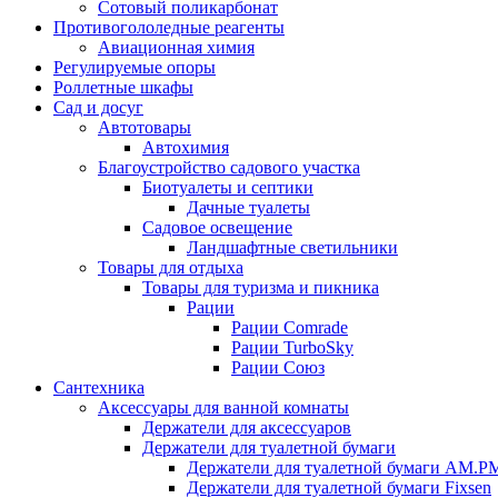
Сотовый поликарбонат
Противогололедные реагенты
Авиационная химия
Регулируемые опоры
Роллетные шкафы
Сад и досуг
Автотовары
Автохимия
Благоустройство садового участка
Биотуалеты и септики
Дачные туалеты
Садовое освещение
Ландшафтные светильники
Товары для отдыха
Товары для туризма и пикника
Рации
Рации Comrade
Рации TurboSky
Рации Союз
Сантехника
Аксессуары для ванной комнаты
Держатели для аксессуаров
Держатели для туалетной бумаги
Держатели для туалетной бумаги AM.P
Держатели для туалетной бумаги Fixsen