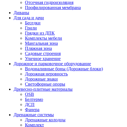
Отсечная гидроизоляция
Профилированная мембрана
Диваны
Для сада и дачи
Беседки
Грили
Грядки из ДПК
Комплекты мебели
Мангальная зона
Пляжная зона
Садовые строения
Уличное хранение
Дорожное и парковочное оборудование
Водоналивные боны (Дорожные блоки)
Дорожная неровность
Дорожные знаки
Светофорные опоры
Древесно-плитные материалы
OSB
Белтермо
ДСП
Фанера
Дренажные системы
Дренажные колодцы
Комплект