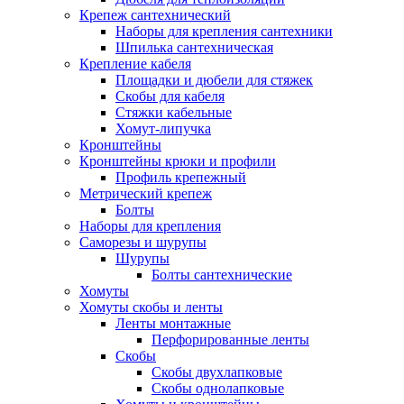
Крепеж сантехнический
Наборы для крепления сантехники
Шпилька сантехническая
Крепление кабеля
Площадки и дюбели для стяжек
Скобы для кабеля
Стяжки кабельные
Хомут-липучка
Кронштейны
Кронштейны крюки и профили
Профиль крепежный
Метрический крепеж
Болты
Наборы для крепления
Саморезы и шурупы
Шурупы
Болты сантехнические
Хомуты
Хомуты скобы и ленты
Ленты монтажные
Перфорированные ленты
Скобы
Скобы двухлапковые
Скобы однолапковые