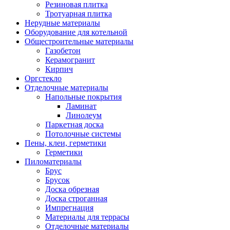
Резиновая плитка
Тротуарная плитка
Нерудные материалы
Оборудование для котельной
Общестроительные материалы
Газобетон
Керамогранит
Кирпич
Оргстекло
Отделочные материалы
Напольные покрытия
Ламинат
Линолеум
Паркетная доска
Потолочные системы
Пены, клеи, герметики
Герметики
Пиломатериалы
Брус
Брусок
Доска обрезная
Доска строганная
Импрегнация
Материалы для террасы
Отделочные материалы