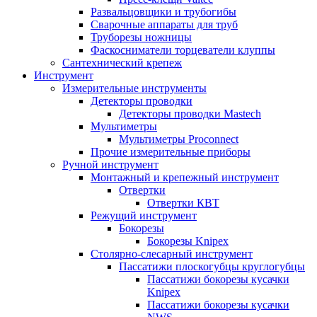
Развальцовщики и трубогибы
Сварочные аппараты для труб
Труборезы ножницы
Фаскосниматели торцеватели клуппы
Сантехнический крепеж
Инструмент
Измерительные инструменты
Детекторы проводки
Детекторы проводки Mastech
Мультиметры
Мультиметры Proconnect
Прочие измерительные приборы
Ручной инструмент
Монтажный и крепежный инструмент
Отвертки
Отвертки КВТ
Режущий инструмент
Бокорезы
Бокорезы Knipex
Столярно-слесарный инструмент
Пассатижи плоскогубцы круглогубцы
Пассатижи бокорезы кусачки
Knipex
Пассатижи бокорезы кусачки