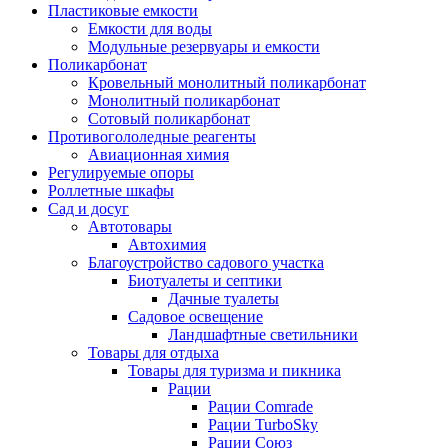
Пластиковые емкости
Емкости для воды
Модульные резервуары и емкости
Поликарбонат
Кровельный монолитный поликарбонат
Монолитный поликарбонат
Сотовый поликарбонат
Противогололедные реагенты
Авиационная химия
Регулируемые опоры
Роллетные шкафы
Сад и досуг
Автотовары
Автохимия
Благоустройство садового участка
Биотуалеты и септики
Дачные туалеты
Садовое освещение
Ландшафтные светильники
Товары для отдыха
Товары для туризма и пикника
Рации
Рации Comrade
Рации TurboSky
Рации Союз