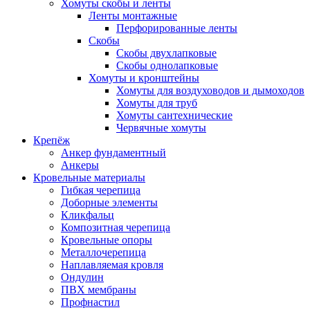
Хомуты скобы и ленты
Ленты монтажные
Перфорированные ленты
Скобы
Скобы двухлапковые
Скобы однолапковые
Хомуты и кронштейны
Хомуты для воздуховодов и дымоходов
Хомуты для труб
Хомуты сантехнические
Червячные хомуты
Крепёж
Анкер фундаментный
Анкеры
Кровельные материалы
Гибкая черепица
Доборные элементы
Кликфальц
Композитная черепица
Кровельные опоры
Металлочерепица
Наплавляемая кровля
Ондулин
ПВХ мембраны
Профнастил