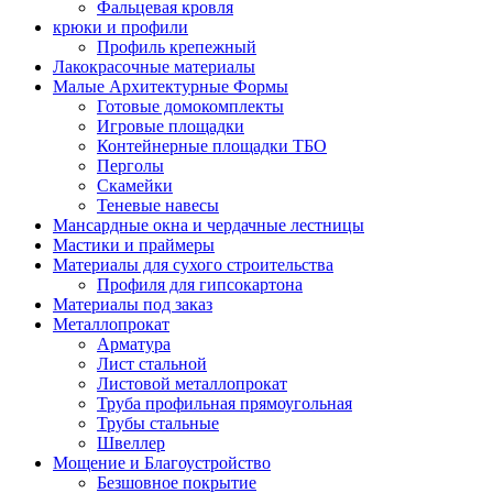
Фальцевая кровля
крюки и профили
Профиль крепежный
Лакокрасочные материалы
Малые Архитектурные Формы
Готовые домокомплекты
Игровые площадки
Контейнерные площадки ТБО
Перголы
Скамейки
Теневые навесы
Мансардные окна и чердачные лестницы
Мастики и праймеры
Материалы для сухого строительства
Профиля для гипсокартона
Материалы под заказ
Металлопрокат
Арматура
Лист стальной
Листовой металлопрокат
Труба профильная прямоугольная
Трубы стальные
Швеллер
Мощение и Благоустройство
Безшовное покрытие