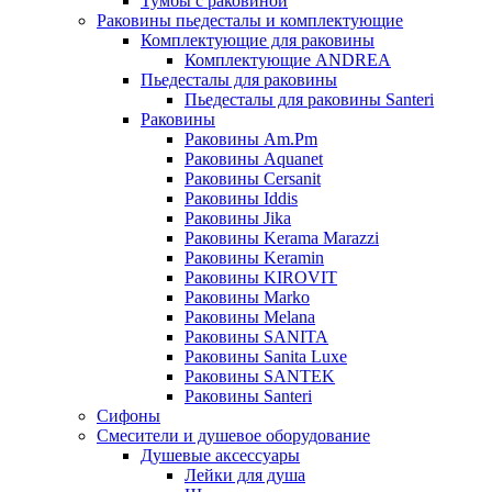
Тумбы с раковиной
Раковины пьедесталы и комплектующие
Комплектующие для раковины
Комплектующие ANDREA
Пьедесталы для раковины
Пьедесталы для раковины Santeri
Раковины
Раковины Am.Pm
Раковины Aquanet
Раковины Cersanit
Раковины Iddis
Раковины Jika
Раковины Kerama Marazzi
Раковины Keramin
Раковины KIROVIT
Раковины Marko
Раковины Melana
Раковины SANITA
Раковины Sanita Luxe
Раковины SANTEK
Раковины Santeri
Сифоны
Смесители и душевое оборудование
Душевые аксессуары
Лейки для душа