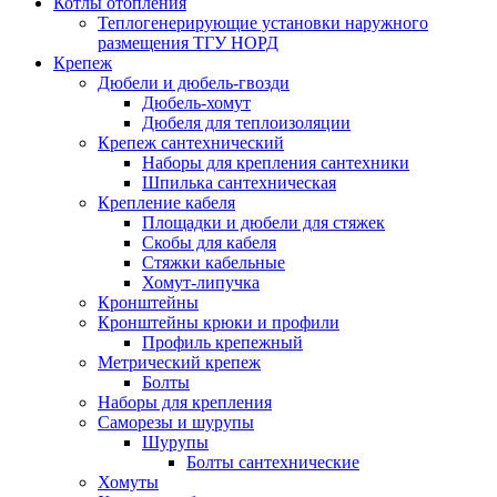
Котлы отопления
Теплогенерирующие установки наружного
размещения ТГУ НОРД
Крепеж
Дюбели и дюбель-гвозди
Дюбель-хомут
Дюбеля для теплоизоляции
Крепеж сантехнический
Наборы для крепления сантехники
Шпилька сантехническая
Крепление кабеля
Площадки и дюбели для стяжек
Скобы для кабеля
Стяжки кабельные
Хомут-липучка
Кронштейны
Кронштейны крюки и профили
Профиль крепежный
Метрический крепеж
Болты
Наборы для крепления
Саморезы и шурупы
Шурупы
Болты сантехнические
Хомуты