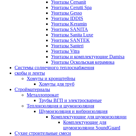
Унитазы Cersanit
Унитазы Cerutti Spa
Унитазы Gesso
Унитазы IDDIS
Унитазы Keramin
Унитазы SANITA
Унитазы Sanita Luxe
Унитазы SANTEK
Унитазы Santeri
Унитазы Vitra
Унитазы и комплектующие Damixa
Унитазы Оскольская керамика
Системы солнечного теплоснабжения
скобы и ленты
Хомуты и кронштейны
Хомуты для труб
Стройматериалы
Металлопрокат
Трубы ВГП и электросварные
Теплоизоляция и шумоизоляция
Шумоизоляция и виброизоляция
Комплектующие для шумоизоляции
Комплектующие для
шумоизоляции SoundGuard
Сухие строительные смеси