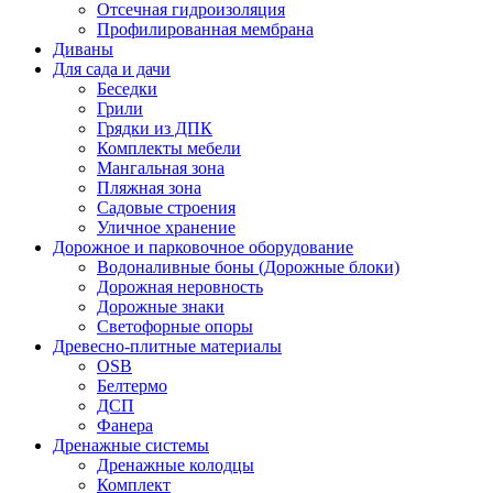
Отсечная гидроизоляция
Профилированная мембрана
Диваны
Для сада и дачи
Беседки
Грили
Грядки из ДПК
Комплекты мебели
Мангальная зона
Пляжная зона
Садовые строения
Уличное хранение
Дорожное и парковочное оборудование
Водоналивные боны (Дорожные блоки)
Дорожная неровность
Дорожные знаки
Светофорные опоры
Древесно-плитные материалы
OSB
Белтермо
ДСП
Фанера
Дренажные системы
Дренажные колодцы
Комплект