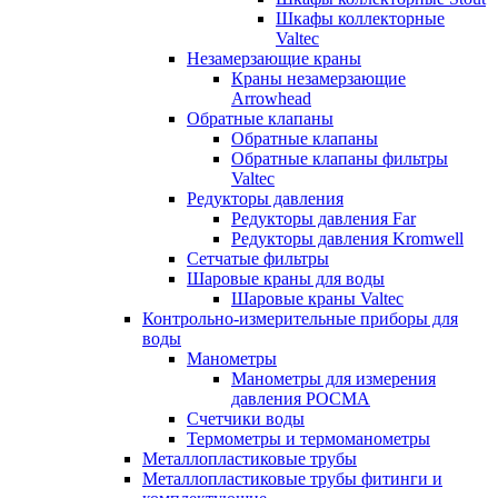
Шкафы коллекторные
Valtec
Незамерзающие краны
Краны незамерзающие
Arrowhead
Обратные клапаны
Обратные клапаны
Обратные клапаны фильтры
Valtec
Редукторы давления
Редукторы давления Far
Редукторы давления Kromwell
Сетчатые фильтры
Шаровые краны для воды
Шаровые краны Valtec
Контрольно-измерительные приборы для
воды
Манометры
Манометры для измерения
давления РОСМА
Счетчики воды
Термометры и термоманометры
Металлопластиковые трубы
Металлопластиковые трубы фитинги и