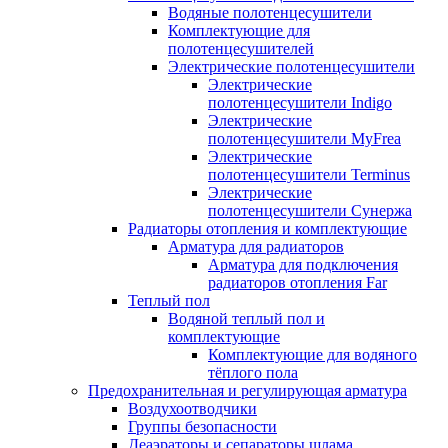
Водяные полотенцесушители
Комплектующие для
полотенцесушителей
Электрические полотенцесушители
Электрические
полотенцесушители Indigo
Электрические
полотенцесушители MyFrea
Электрические
полотенцесушители Terminus
Электрические
полотенцесушители Сунержа
Радиаторы отопления и комплектующие
Арматура для радиаторов
Арматура для подключения
радиаторов отопления Far
Теплый пол
Водяной теплый пол и
комплектующие
Комплектующие для водяного
тёплого пола
Предохранительная и регулирующая арматура
Воздухоотводчики
Группы безопасности
Деаэраторы и сепараторы шлама