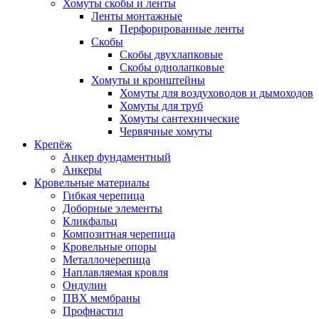
Хомуты скобы и ленты
Ленты монтажные
Перфорированные ленты
Скобы
Скобы двухлапковые
Скобы однолапковые
Хомуты и кронштейны
Хомуты для воздуховодов и дымоходов
Хомуты для труб
Хомуты сантехнические
Червячные хомуты
Крепёж
Анкер фундаментный
Анкеры
Кровельные материалы
Гибкая черепица
Доборные элементы
Кликфальц
Композитная черепица
Кровельные опоры
Металлочерепица
Наплавляемая кровля
Ондулин
ПВХ мембраны
Профнастил