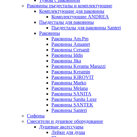
Тумбы с раковиной
Раковины пьедесталы и комплектующие
Комплектующие для раковины
Комплектующие ANDREA
Пьедесталы для раковины
Пьедесталы для раковины Santeri
Раковины
Раковины Am.Pm
Раковины Aquanet
Раковины Cersanit
Раковины Iddis
Раковины Jika
Раковины Kerama Marazzi
Раковины Keramin
Раковины KIROVIT
Раковины Marko
Раковины Melana
Раковины SANITA
Раковины Sanita Luxe
Раковины SANTEK
Раковины Santeri
Сифоны
Смесители и душевое оборудование
Душевые аксессуары
Лейки для душа