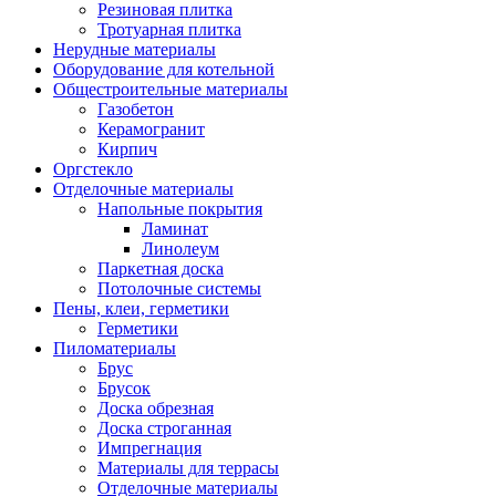
Резиновая плитка
Тротуарная плитка
Нерудные материалы
Оборудование для котельной
Общестроительные материалы
Газобетон
Керамогранит
Кирпич
Оргстекло
Отделочные материалы
Напольные покрытия
Ламинат
Линолеум
Паркетная доска
Потолочные системы
Пены, клеи, герметики
Герметики
Пиломатериалы
Брус
Брусок
Доска обрезная
Доска строганная
Импрегнация
Материалы для террасы
Отделочные материалы