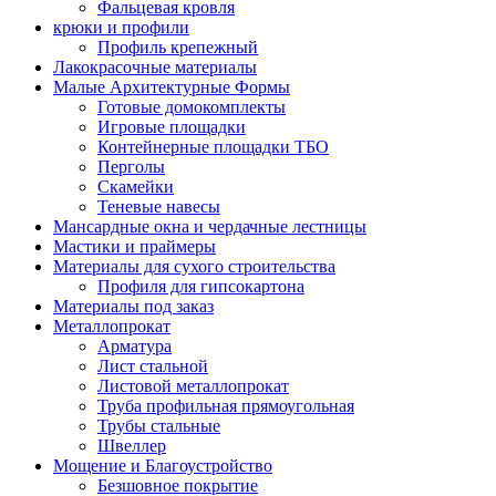
Фальцевая кровля
крюки и профили
Профиль крепежный
Лакокрасочные материалы
Малые Архитектурные Формы
Готовые домокомплекты
Игровые площадки
Контейнерные площадки ТБО
Перголы
Скамейки
Теневые навесы
Мансардные окна и чердачные лестницы
Мастики и праймеры
Материалы для сухого строительства
Профиля для гипсокартона
Материалы под заказ
Металлопрокат
Арматура
Лист стальной
Листовой металлопрокат
Труба профильная прямоугольная
Трубы стальные
Швеллер
Мощение и Благоустройство
Безшовное покрытие