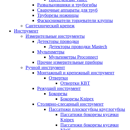
Развальцовщики и трубогибы
Сварочные аппараты для труб
Труборезы ножницы
Фаскосниматели торцеватели клуппы
Сантехнический крепеж
Инструмент
Измерительные инструменты
Детекторы проводки
Детекторы проводки Mastech
Мультиметры
Мультиметры Proconnect
Прочие измерительные приборы
Ручной инструмент
Монтажный и крепежный инструмент
Отвертки
Отвертки КВТ
Режущий инструмент
Бокорезы
Бокорезы Knipex
Столярно-слесарный инструмент
Пассатижи плоскогубцы круглогубцы
Пассатижи бокорезы кусачки
Knipex
Пассатижи бокорезы кусачки