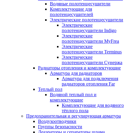
Водяные полотенцесушители
Комплектующие для
полотенцесушителей
Электрические полотенцесушители
Электрические
полотенцесушители Indigo
Электрические
полотенцесушители MyFrea
Электрические
полотенцесушители Terminus
Электрические
полотенцесушители Сунержа
Радиаторы отопления и комплектующие
Арматура для радиаторов
Арматура для подключения
радиаторов отопления Far
Теплый пол
Водяной теплый пол и
комплектующие
Комплектующие для водяного
тёплого пола
Предохранительная и регулирующая арматура
Воздухоотводчики
Группы безопасности
Деаэраторы и сепараторы шлама