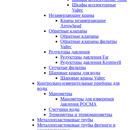
Шкафы коллекторные
Valtec
Незамерзающие краны
Краны незамерзающие
Arrowhead
Обратные клапаны
Обратные клапаны
Обратные клапаны фильтры
Valtec
Редукторы давления
Редукторы давления Far
Редукторы давления Kromwell
Сетчатые фильтры
Шаровые краны для воды
Шаровые краны Valtec
Контрольно-измерительные приборы для
воды
Манометры
Манометры для измерения
давления РОСМА
Счетчики воды
Термометры и термоманометры
Металлопластиковые трубы
Металлопластиковые трубы фитинги и