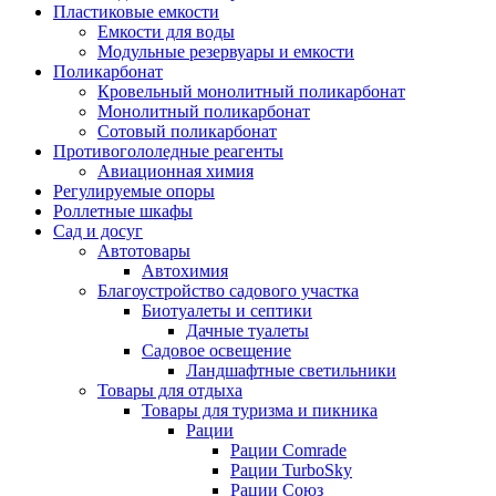
Пластиковые емкости
Емкости для воды
Модульные резервуары и емкости
Поликарбонат
Кровельный монолитный поликарбонат
Монолитный поликарбонат
Сотовый поликарбонат
Противогололедные реагенты
Авиационная химия
Регулируемые опоры
Роллетные шкафы
Сад и досуг
Автотовары
Автохимия
Благоустройство садового участка
Биотуалеты и септики
Дачные туалеты
Садовое освещение
Ландшафтные светильники
Товары для отдыха
Товары для туризма и пикника
Рации
Рации Comrade
Рации TurboSky
Рации Союз