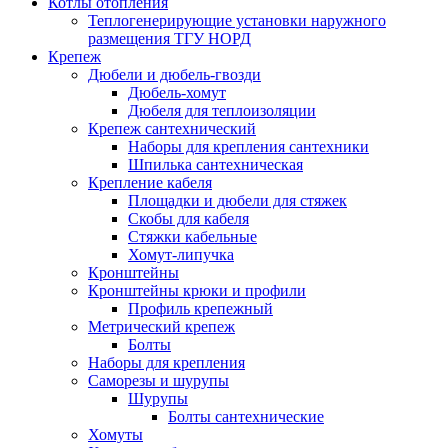
Котлы отопления
Теплогенерирующие установки наружного
размещения ТГУ НОРД
Крепеж
Дюбели и дюбель-гвозди
Дюбель-хомут
Дюбеля для теплоизоляции
Крепеж сантехнический
Наборы для крепления сантехники
Шпилька сантехническая
Крепление кабеля
Площадки и дюбели для стяжек
Скобы для кабеля
Стяжки кабельные
Хомут-липучка
Кронштейны
Кронштейны крюки и профили
Профиль крепежный
Метрический крепеж
Болты
Наборы для крепления
Саморезы и шурупы
Шурупы
Болты сантехнические
Хомуты