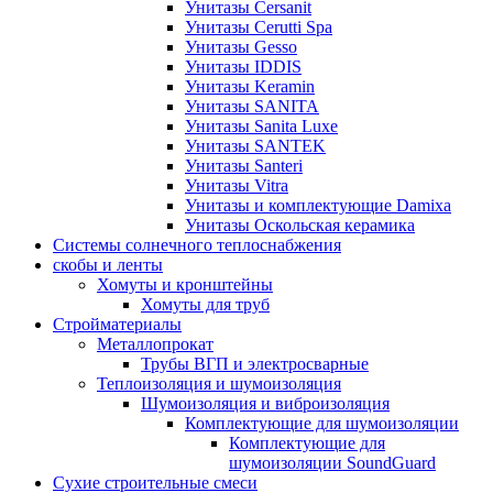
Унитазы Cersanit
Унитазы Cerutti Spa
Унитазы Gesso
Унитазы IDDIS
Унитазы Keramin
Унитазы SANITA
Унитазы Sanita Luxe
Унитазы SANTEK
Унитазы Santeri
Унитазы Vitra
Унитазы и комплектующие Damixa
Унитазы Оскольская керамика
Системы солнечного теплоснабжения
скобы и ленты
Хомуты и кронштейны
Хомуты для труб
Стройматериалы
Металлопрокат
Трубы ВГП и электросварные
Теплоизоляция и шумоизоляция
Шумоизоляция и виброизоляция
Комплектующие для шумоизоляции
Комплектующие для
шумоизоляции SoundGuard
Сухие строительные смеси