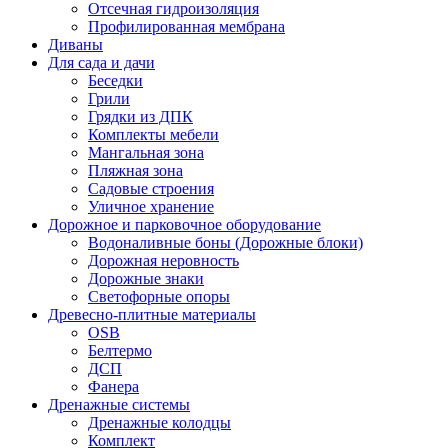
Отсечная гидроизоляция
Профилированная мембрана
Диваны
Для сада и дачи
Беседки
Грили
Грядки из ДПК
Комплекты мебели
Мангальная зона
Пляжная зона
Садовые строения
Уличное хранение
Дорожное и парковочное оборудование
Водоналивные боны (Дорожные блоки)
Дорожная неровность
Дорожные знаки
Светофорные опоры
Древесно-плитные материалы
OSB
Белтермо
ДСП
Фанера
Дренажные системы
Дренажные колодцы
Комплект