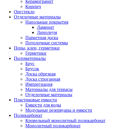
Керамогранит
Кирпич
Оргстекло
Отделочные материалы
Напольные покрытия
Ламинат
Линолеум
Паркетная доска
Потолочные системы
Пены, клеи, герметики
Герметики
Пиломатериалы
Брус
Брусок
Доска обрезная
Доска строганная
Импрегнация
Материалы для террасы
Отделочные материалы
Пластиковые емкости
Емкости для воды
Модульные резервуары и емкости
Поликарбонат
Кровельный монолитный поликарбонат
Монолитный поликарбонат