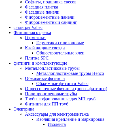
Софиты, подшивка свесов
Фасадная плитка
Фасадные панели
Фиброцементные панели
Фиброцементный сайдинг
фильтры Valtec
Финишная отделка
Герметики
Герметики силиконовые
Клей жидкие гвозди
Общестроительные клеи
Плитка SPC
фитинги и комплектующие
Металлопластиковые трубы
Металлопластиковые трубы Henco
Обжимные фитинги
Обжимные фитинги Valtec
Опрессовочные фитинги (пресс-фитинги)
Полипропиленовые трубы
Трубы гофрированные для МП труб
Фитинги для ПП труб
Электрика
Аксессуары для электромонтажа
Изоляция крепление и маркировка
Изолента