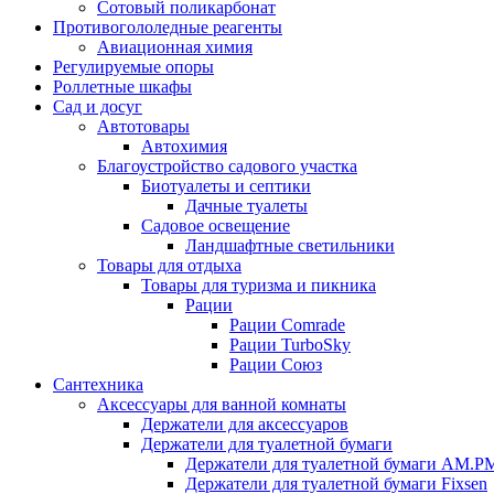
Сотовый поликарбонат
Противогололедные реагенты
Авиационная химия
Регулируемые опоры
Роллетные шкафы
Сад и досуг
Автотовары
Автохимия
Благоустройство садового участка
Биотуалеты и септики
Дачные туалеты
Садовое освещение
Ландшафтные светильники
Товары для отдыха
Товары для туризма и пикника
Рации
Рации Comrade
Рации TurboSky
Рации Союз
Сантехника
Аксессуары для ванной комнаты
Держатели для аксессуаров
Держатели для туалетной бумаги
Держатели для туалетной бумаги AM.P
Держатели для туалетной бумаги Fixsen