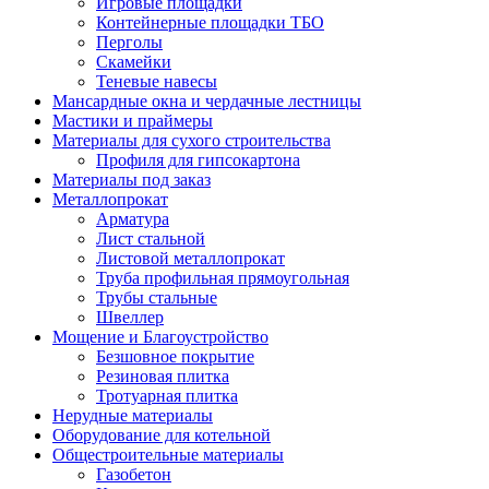
Игровые площадки
Контейнерные площадки ТБО
Перголы
Скамейки
Теневые навесы
Мансардные окна и чердачные лестницы
Мастики и праймеры
Материалы для сухого строительства
Профиля для гипсокартона
Материалы под заказ
Металлопрокат
Арматура
Лист стальной
Листовой металлопрокат
Труба профильная прямоугольная
Трубы стальные
Швеллер
Мощение и Благоустройство
Безшовное покрытие
Резиновая плитка
Тротуарная плитка
Нерудные материалы
Оборудование для котельной
Общестроительные материалы
Газобетон