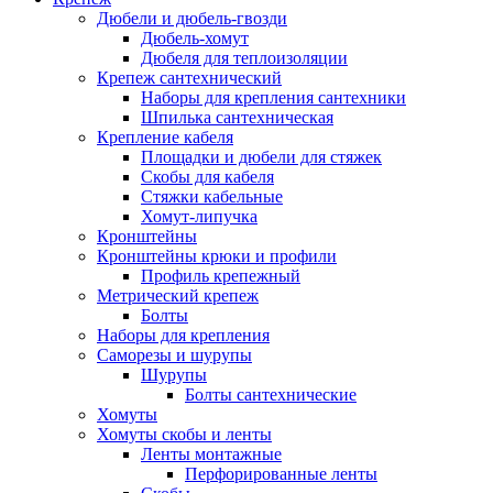
Дюбели и дюбель-гвозди
Дюбель-хомут
Дюбеля для теплоизоляции
Крепеж сантехнический
Наборы для крепления сантехники
Шпилька сантехническая
Крепление кабеля
Площадки и дюбели для стяжек
Скобы для кабеля
Стяжки кабельные
Хомут-липучка
Кронштейны
Кронштейны крюки и профили
Профиль крепежный
Метрический крепеж
Болты
Наборы для крепления
Саморезы и шурупы
Шурупы
Болты сантехнические
Хомуты
Хомуты скобы и ленты
Ленты монтажные
Перфорированные ленты