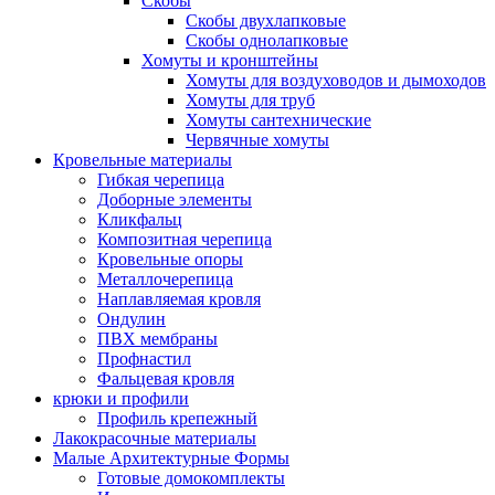
Скобы
Скобы двухлапковые
Скобы однолапковые
Хомуты и кронштейны
Хомуты для воздуховодов и дымоходов
Хомуты для труб
Хомуты сантехнические
Червячные хомуты
Кровельные материалы
Гибкая черепица
Доборные элементы
Кликфальц
Композитная черепица
Кровельные опоры
Металлочерепица
Наплавляемая кровля
Ондулин
ПВХ мембраны
Профнастил
Фальцевая кровля
крюки и профили
Профиль крепежный
Лакокрасочные материалы
Малые Архитектурные Формы
Готовые домокомплекты