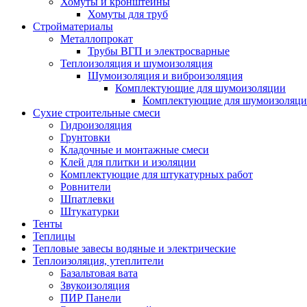
Хомуты и кронштейны
Хомуты для труб
Стройматериалы
Металлопрокат
Трубы ВГП и электросварные
Теплоизоляция и шумоизоляция
Шумоизоляция и виброизоляция
Комплектующие для шумоизоляции
Комплектующие для шумоизоляци
Сухие строительные смеси
Гидроизоляция
Грунтовки
Кладочные и монтажные смеси
Клей для плитки и изоляции
Комплектующие для штукатурных работ
Ровнители
Шпатлевки
Штукатурки
Тенты
Теплицы
Тепловые завесы водяные и электрические
Теплоизоляция, утеплители
Базальтовая вата
Звукоизоляция
ПИР Панели