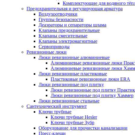
Комплектующие для водяного тёп
Предохранительная и регулирующая арматура
Воздухоотводчики
Группы безопасности
Деаэраторы и сепараторы шлама
Клапаны предохранительные
Клапаны смесительные
Клапаны электромагнитные
Сервоприводы
Ревизионные люки
Люки ревизионные алюминиевые
Алюминиевые ревизионные люки Прак
Алюминиевые ревизионные люки Хамм
Люки ревизионные пластиковые
Пластиковые ревизионные люки ERA
Люки ревизионные под плитку
Люки ревизионные под плитку Практик
Люки ревизионные под плитку Хаммер
Люки ревизионные стальные
Сантехнический инструмент
Ключи трубные
Ключи трубные Hesler
Ключи трубные Зубр
Оборудование для прочистки канализации
Пресс-клещи