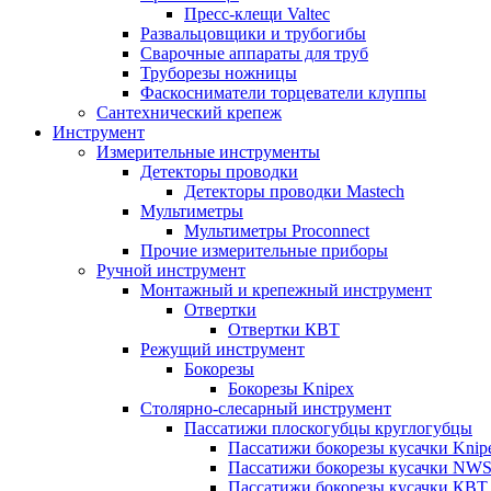
Пресс-клещи Valtec
Развальцовщики и трубогибы
Сварочные аппараты для труб
Труборезы ножницы
Фаскосниматели торцеватели клуппы
Сантехнический крепеж
Инструмент
Измерительные инструменты
Детекторы проводки
Детекторы проводки Mastech
Мультиметры
Мультиметры Proconnect
Прочие измерительные приборы
Ручной инструмент
Монтажный и крепежный инструмент
Отвертки
Отвертки КВТ
Режущий инструмент
Бокорезы
Бокорезы Knipex
Столярно-слесарный инструмент
Пассатижи плоскогубцы круглогубцы
Пассатижи бокорезы кусачки Knip
Пассатижи бокорезы кусачки NW
Пассатижи бокорезы кусачки КВТ