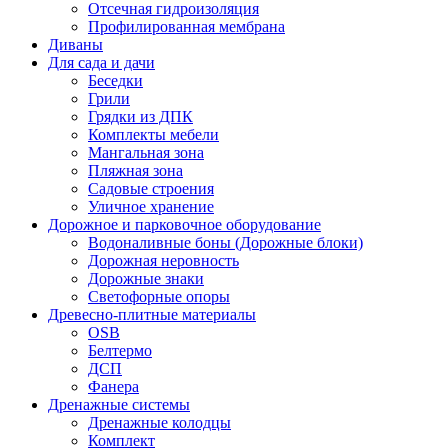
Отсечная гидроизоляция
Профилированная мембрана
Диваны
Для сада и дачи
Беседки
Грили
Грядки из ДПК
Комплекты мебели
Мангальная зона
Пляжная зона
Садовые строения
Уличное хранение
Дорожное и парковочное оборудование
Водоналивные боны (Дорожные блоки)
Дорожная неровность
Дорожные знаки
Светофорные опоры
Древесно-плитные материалы
OSB
Белтермо
ДСП
Фанера
Дренажные системы
Дренажные колодцы
Комплект