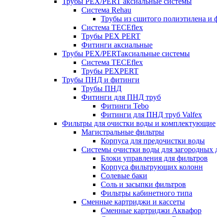
Трубы PEX/PERT аксиальные системы
Система Rehau
Трубы из сшитого полиэтилена и 
Система TECEflex
Трубы PEX PERT
Фитинги аксиальные
Трубы PEX/PERTаксиальные системы
Система TECEflex
Трубы PEXPERT
Трубы ПНД и фитинги
Трубы ПНД
Фитинги для ПНД труб
Фитинги Tebo
Фитинги для ПНД труб Valfex
Фильтры для очистки воды и комплектующие
Магистральные фильтры
Корпуса для предочистки воды
Системы очистки воды для загородных 
Блоки управления для фильтров
Корпуса фильтрующих колонн
Солевые баки
Соль и засыпки фильтров
Фильтры кабинетного типа
Сменные картриджи и кассеты
Сменные картриджи Аквафор