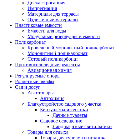
Доска строганная
Импрегнация
Материалы для террасы
Отделочные материалы
Пластиковые емкости
Емкости для воды
Модульные резервуары и емкости
Поликарбонат
Кровельный монолитный поликарбонат
Монолитный поликарбонат
Сотовый поликарбонат
Противогололедные реагенты
Авиационная химия
Регулируемые опоры
Роллетные шкафы
Сад и досуг
Автотовары
Автохимия
Благоустройство садового участка
Биотуалеты и септики
Дачные туалеты
Садовое освещение
Ландшафтные светильники
Товары для отдыха
Товары для туризма и пикника