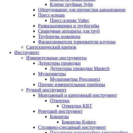
Ключи трубные Зубр
Оборудование для прочистки канализации
Пресс-клещи
Пресс-клещи Valtec
Развальцовщики и трубогибы
Сварочные аппараты для труб
Труборезы ножницы
Фаскосниматели торцеватели клуппы
Сантехнический крепеж
Инструмент
Измерительные инструменты
Детекторы проводки
Детекторы проводки Mastech
Мультиметры
Мультиметры Proconnect
Прочие измерительные приборы
Ручной инструмент
Монтажный и крепежный инструмент
Отвертки
Отвертки КВТ
Режущий инструмент
Бокорезы
Бокорезы Knipex
Столярно-слесарный инструмент
Пассатижи плоскогубцы круглогубцы