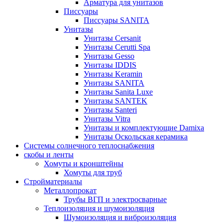
Арматура для унитазов
Писсуары
Писсуары SANITA
Унитазы
Унитазы Cersanit
Унитазы Cerutti Spa
Унитазы Gesso
Унитазы IDDIS
Унитазы Keramin
Унитазы SANITA
Унитазы Sanita Luxe
Унитазы SANTEK
Унитазы Santeri
Унитазы Vitra
Унитазы и комплектующие Damixa
Унитазы Оскольская керамика
Системы солнечного теплоснабжения
скобы и ленты
Хомуты и кронштейны
Хомуты для труб
Стройматериалы
Металлопрокат
Трубы ВГП и электросварные
Теплоизоляция и шумоизоляция
Шумоизоляция и виброизоляция