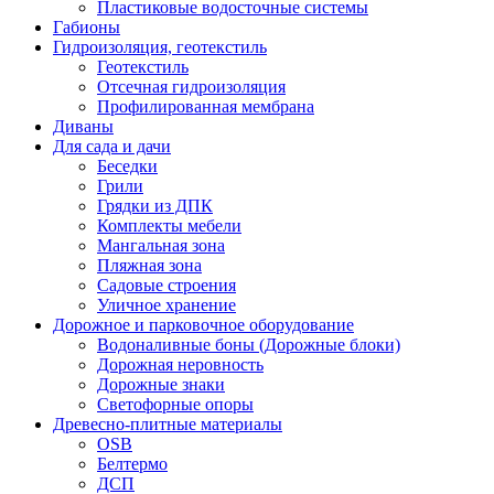
Пластиковые водосточные системы
Габионы
Гидроизоляция, геотекстиль
Геотекстиль
Отсечная гидроизоляция
Профилированная мембрана
Диваны
Для сада и дачи
Беседки
Грили
Грядки из ДПК
Комплекты мебели
Мангальная зона
Пляжная зона
Садовые строения
Уличное хранение
Дорожное и парковочное оборудование
Водоналивные боны (Дорожные блоки)
Дорожная неровность
Дорожные знаки
Светофорные опоры
Древесно-плитные материалы
OSB
Белтермо
ДСП