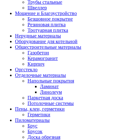
Трубы стальные
Швеллер
Мощение и Благоустройство
Безшовное покрытие
Резиновая плитка
Тротуарная плитка
Нерудные материалы
Оборудование для котельной
Общестроительные материалы
Газобетон
Керамогранит
Кирпич
Оргстекло
Отделочные материалы
Напольные покрытия
Ламинат
Линолеум
Паркетная доска
Потолочные системы
Пены, клеи, герметики
Герметики
Пиломатериалы
Брус
Брусок
Доска обрезная