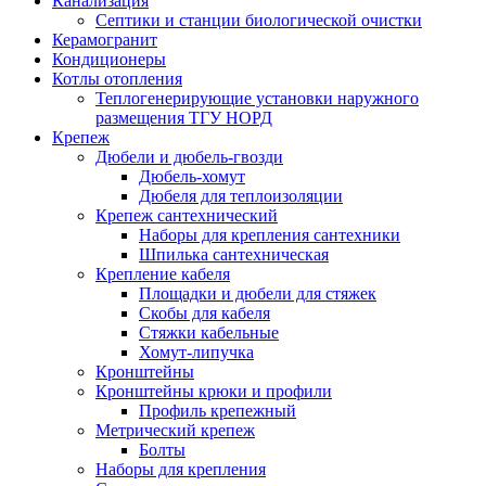
Канализация
Септики и станции биологической очистки
Керамогранит
Кондиционеры
Котлы отопления
Теплогенерирующие установки наружного
размещения ТГУ НОРД
Крепеж
Дюбели и дюбель-гвозди
Дюбель-хомут
Дюбеля для теплоизоляции
Крепеж сантехнический
Наборы для крепления сантехники
Шпилька сантехническая
Крепление кабеля
Площадки и дюбели для стяжек
Скобы для кабеля
Стяжки кабельные
Хомут-липучка
Кронштейны
Кронштейны крюки и профили
Профиль крепежный
Метрический крепеж
Болты
Наборы для крепления