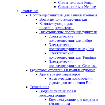
Сплит-системы Funai
Сплит-системы Neoline
Отопление
Полотенцесушители для ванной комнаты
Водяные полотенцесушители
Комплектующие для
полотенцесушителей
Электрические полотенцесушители
Электрические
полотенцесушители Indigo
Электрические
полотенцесушители MyFrea
Электрические
полотенцесушители Terminus
Электрические
полотенцесушители Сунержа
Радиаторы отопления и комплектующие
Арматура для радиаторов
Арматура для подключения
радиаторов отопления Far
Теплый пол
Водяной теплый пол и
комплектующие
Комплектующие для водяного
тёплого пола