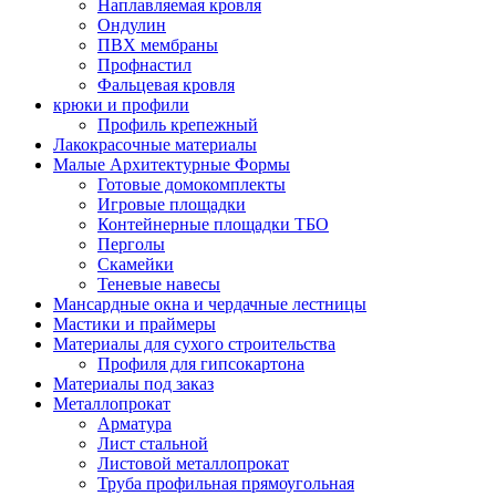
Наплавляемая кровля
Ондулин
ПВХ мембраны
Профнастил
Фальцевая кровля
крюки и профили
Профиль крепежный
Лакокрасочные материалы
Малые Архитектурные Формы
Готовые домокомплекты
Игровые площадки
Контейнерные площадки ТБО
Перголы
Скамейки
Теневые навесы
Мансардные окна и чердачные лестницы
Мастики и праймеры
Материалы для сухого строительства
Профиля для гипсокартона
Материалы под заказ
Металлопрокат
Арматура
Лист стальной
Листовой металлопрокат
Труба профильная прямоугольная