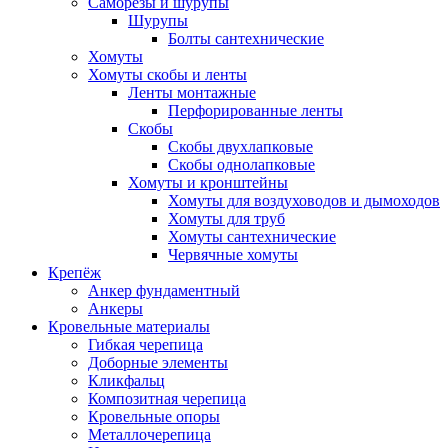
Саморезы и шурупы
Шурупы
Болты сантехнические
Хомуты
Хомуты скобы и ленты
Ленты монтажные
Перфорированные ленты
Скобы
Скобы двухлапковые
Скобы однолапковые
Хомуты и кронштейны
Хомуты для воздуховодов и дымоходов
Хомуты для труб
Хомуты сантехнические
Червячные хомуты
Крепёж
Анкер фундаментный
Анкеры
Кровельные материалы
Гибкая черепица
Доборные элементы
Кликфальц
Композитная черепица
Кровельные опоры
Металлочерепица