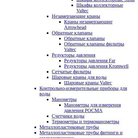
Шкафы коллекторные
Valtec
Незамерзающие краны
Краны незамерзающие
Arrowhead
Обратные клапаны
Обратные клапаны
Обратные клапаны фильтры
Valtec
Редукторы давления
Редукторы давления Far
Редукторы давления Kromwell
Сетчатые фильтры
Шаровые краны для воды
Шаровые краны Valtec
Контрольно-измерительные приборы для
воды
Манометры
Манометры для измерения
давления РОСМА
Счетчики воды
Термометры и термоманометры
Металлопластиковые трубы
Металлопластиковые трубы фитинги и