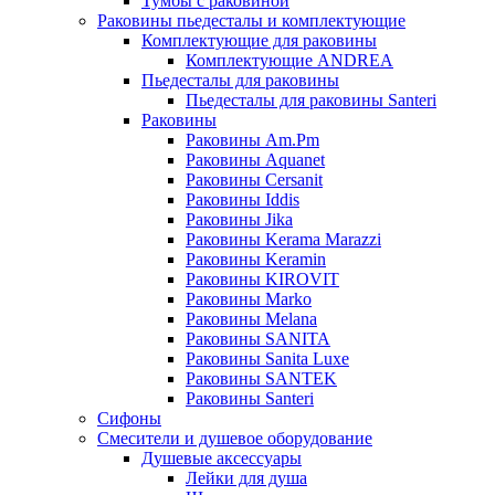
Тумбы с раковиной
Раковины пьедесталы и комплектующие
Комплектующие для раковины
Комплектующие ANDREA
Пьедесталы для раковины
Пьедесталы для раковины Santeri
Раковины
Раковины Am.Pm
Раковины Aquanet
Раковины Cersanit
Раковины Iddis
Раковины Jika
Раковины Kerama Marazzi
Раковины Keramin
Раковины KIROVIT
Раковины Marko
Раковины Melana
Раковины SANITA
Раковины Sanita Luxe
Раковины SANTEK
Раковины Santeri
Сифоны
Смесители и душевое оборудование
Душевые аксессуары
Лейки для душа