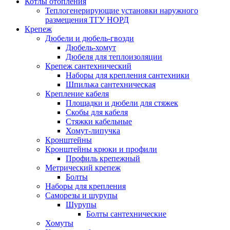
Котлы отопления
Теплогенерирующие установки наружного
размещения ТГУ НОРД
Крепеж
Дюбели и дюбель-гвозди
Дюбель-хомут
Дюбеля для теплоизоляции
Крепеж сантехнический
Наборы для крепления сантехники
Шпилька сантехническая
Крепление кабеля
Площадки и дюбели для стяжек
Скобы для кабеля
Стяжки кабельные
Хомут-липучка
Кронштейны
Кронштейны крюки и профили
Профиль крепежный
Метрический крепеж
Болты
Наборы для крепления
Саморезы и шурупы
Шурупы
Болты сантехнические
Хомуты