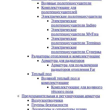
Водяные полотенцесушители
Комплектующие для
полотенцесушителей
Электрические полотенцесушители
Электрические
полотенцесушители Indigo
Электрические
полотенцесушители MyFrea
Электрические
полотенцесушители Terminus
Электрические
полотенцесушители Сунержа
Радиаторы отопления и комплектующие
Арматура для радиаторов
Арматура для подключения
радиаторов отопления Far
Теплый пол
Водяной теплый пол и
комплектующие
Комплектующие для водяного
тёплого пола
Предохранительная и регулирующая арматура
Воздухоотводчики
Группы безопасности
Деаэраторы и сепараторы шлама