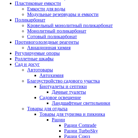
Пластиковые емкости
Емкости для воды
Модульные резервуары и емкости
Поликарбонат
Кровельный монолитный поликарбонат
Монолитный поликарбонат
Сотовый поликарбонат
Противогололедные реагенты
Авиационная химия
Регулируемые опоры
Роллетные шкафы
Сад и досуг
Автотовары
Автохимия
Благоустройство садового участка
Биотуалеты и септики
Дачные туалеты
Садовое освещение
Ландшафтные светильники
Товары для отдыха
Товары для туризма и пикника
Рации
Рации Comrade
Рации TurboSky
Рации Союз