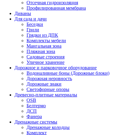
Отсечная гидроизоляция
Профилированная мембрана
Диваны
Для сада и дачи
Беседки
Грили
Грядки из ДПК
Комплекты мебели
Мангальная зона
Пляжная зона
Садовые строения
Уличное хранение
Дорожное и парковочное оборудование
Водоналивные боны (Дорожные блоки)
Дорожная неровность
Дорожные знаки
Светофорные опоры
Древесно-плитные материалы
OSB
Белтермо
ДСП
Фанера
Дренажные системы
Дренажные колодцы
Комплект