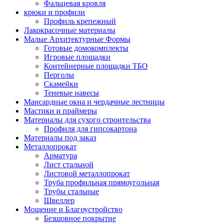
Фальцевая кровля
крюки и профили
Профиль крепежный
Лакокрасочные материалы
Малые Архитектурные Формы
Готовые домокомплекты
Игровые площадки
Контейнерные площадки ТБО
Перголы
Скамейки
Теневые навесы
Мансардные окна и чердачные лестницы
Мастики и праймеры
Материалы для сухого строительства
Профиля для гипсокартона
Материалы под заказ
Металлопрокат
Арматура
Лист стальной
Листовой металлопрокат
Труба профильная прямоугольная
Трубы стальные
Швеллер
Мощение и Благоустройство
Безшовное покрытие