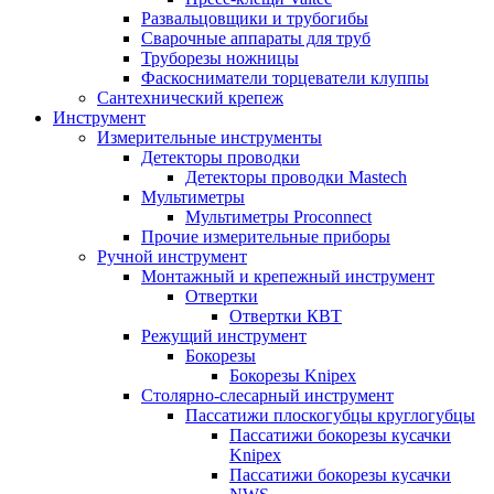
Развальцовщики и трубогибы
Сварочные аппараты для труб
Труборезы ножницы
Фаскосниматели торцеватели клуппы
Сантехнический крепеж
Инструмент
Измерительные инструменты
Детекторы проводки
Детекторы проводки Mastech
Мультиметры
Мультиметры Proconnect
Прочие измерительные приборы
Ручной инструмент
Монтажный и крепежный инструмент
Отвертки
Отвертки КВТ
Режущий инструмент
Бокорезы
Бокорезы Knipex
Столярно-слесарный инструмент
Пассатижи плоскогубцы круглогубцы
Пассатижи бокорезы кусачки
Knipex
Пассатижи бокорезы кусачки