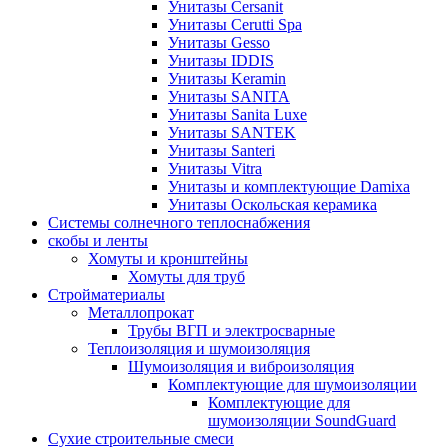
Унитазы Cersanit
Унитазы Cerutti Spa
Унитазы Gesso
Унитазы IDDIS
Унитазы Keramin
Унитазы SANITA
Унитазы Sanita Luxe
Унитазы SANTEK
Унитазы Santeri
Унитазы Vitra
Унитазы и комплектующие Damixa
Унитазы Оскольская керамика
Системы солнечного теплоснабжения
скобы и ленты
Хомуты и кронштейны
Хомуты для труб
Стройматериалы
Металлопрокат
Трубы ВГП и электросварные
Теплоизоляция и шумоизоляция
Шумоизоляция и виброизоляция
Комплектующие для шумоизоляции
Комплектующие для
шумоизоляции SoundGuard
Сухие строительные смеси