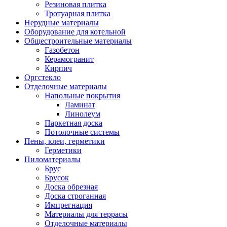
Резиновая плитка
Тротуарная плитка
Нерудные материалы
Оборудование для котельной
Общестроительные материалы
Газобетон
Керамогранит
Кирпич
Оргстекло
Отделочные материалы
Напольные покрытия
Ламинат
Линолеум
Паркетная доска
Потолочные системы
Пены, клеи, герметики
Герметики
Пиломатериалы
Брус
Брусок
Доска обрезная
Доска строганная
Импрегнация
Материалы для террасы
Отделочные материалы