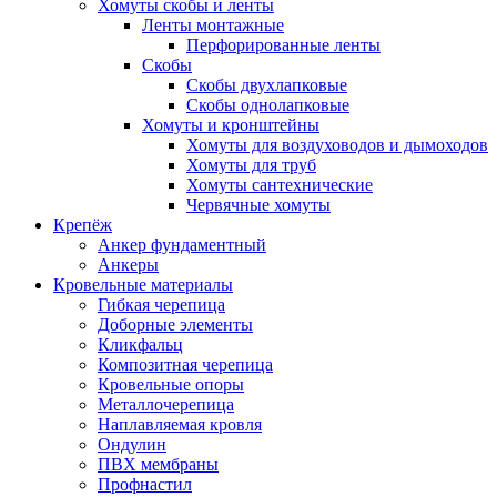
Хомуты скобы и ленты
Ленты монтажные
Перфорированные ленты
Скобы
Скобы двухлапковые
Скобы однолапковые
Хомуты и кронштейны
Хомуты для воздуховодов и дымоходов
Хомуты для труб
Хомуты сантехнические
Червячные хомуты
Крепёж
Анкер фундаментный
Анкеры
Кровельные материалы
Гибкая черепица
Доборные элементы
Кликфальц
Композитная черепица
Кровельные опоры
Металлочерепица
Наплавляемая кровля
Ондулин
ПВХ мембраны
Профнастил