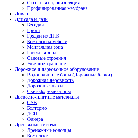
Отсечная гидроизоляция
Профилированная мембрана
Диваны
Для сада и дачи
Беседки
Грили
Грядки из ДПК
Комплекты мебели
Мангальная зона
Пляжная зона
Садовые строения
Уличное хранение
Дорожное и парковочное оборудование
Водоналивные боны (Дорожные блоки)
Дорожная неровность
Дорожные знаки
Светофорные опоры
Древесно-плитные материалы
OSB
Белтермо
ДСП
Фанера
Дренажные системы
Дренажные колодцы
Комплект