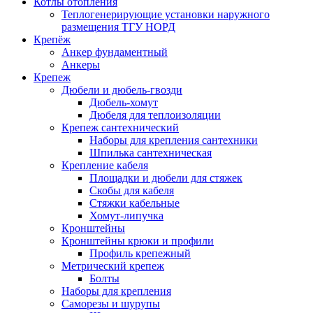
Котлы отопления
Теплогенерирующие установки наружного
размещения ТГУ НОРД
Крепёж
Анкер фундаментный
Анкеры
Крепеж
Дюбели и дюбель-гвозди
Дюбель-хомут
Дюбеля для теплоизоляции
Крепеж сантехнический
Наборы для крепления сантехники
Шпилька сантехническая
Крепление кабеля
Площадки и дюбели для стяжек
Скобы для кабеля
Стяжки кабельные
Хомут-липучка
Кронштейны
Кронштейны крюки и профили
Профиль крепежный
Метрический крепеж
Болты
Наборы для крепления
Саморезы и шурупы