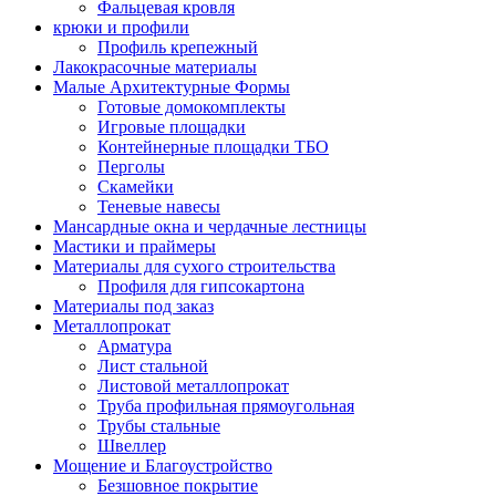
Фальцевая кровля
крюки и профили
Профиль крепежный
Лакокрасочные материалы
Малые Архитектурные Формы
Готовые домокомплекты
Игровые площадки
Контейнерные площадки ТБО
Перголы
Скамейки
Теневые навесы
Мансардные окна и чердачные лестницы
Мастики и праймеры
Материалы для сухого строительства
Профиля для гипсокартона
Материалы под заказ
Металлопрокат
Арматура
Лист стальной
Листовой металлопрокат
Труба профильная прямоугольная
Трубы стальные
Швеллер
Мощение и Благоустройство
Безшовное покрытие