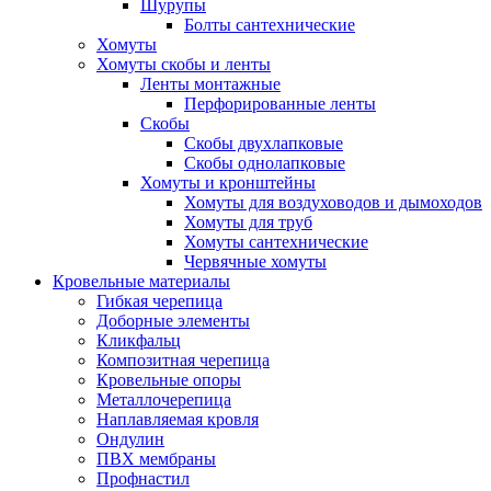
Шурупы
Болты сантехнические
Хомуты
Хомуты скобы и ленты
Ленты монтажные
Перфорированные ленты
Скобы
Скобы двухлапковые
Скобы однолапковые
Хомуты и кронштейны
Хомуты для воздуховодов и дымоходов
Хомуты для труб
Хомуты сантехнические
Червячные хомуты
Кровельные материалы
Гибкая черепица
Доборные элементы
Кликфальц
Композитная черепица
Кровельные опоры
Металлочерепица
Наплавляемая кровля
Ондулин
ПВХ мембраны
Профнастил