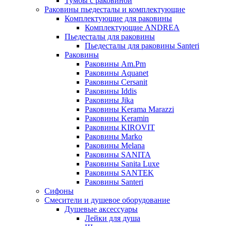
Тумбы с раковиной
Раковины пьедесталы и комплектующие
Комплектующие для раковины
Комплектующие ANDREA
Пьедесталы для раковины
Пьедесталы для раковины Santeri
Раковины
Раковины Am.Pm
Раковины Aquanet
Раковины Cersanit
Раковины Iddis
Раковины Jika
Раковины Kerama Marazzi
Раковины Keramin
Раковины KIROVIT
Раковины Marko
Раковины Melana
Раковины SANITA
Раковины Sanita Luxe
Раковины SANTEK
Раковины Santeri
Сифоны
Смесители и душевое оборудование
Душевые аксессуары
Лейки для душа