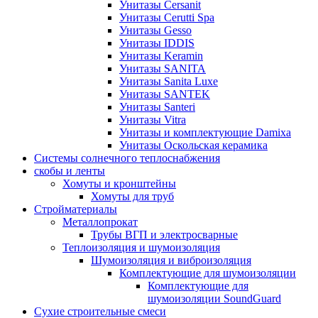
Унитазы Cersanit
Унитазы Cerutti Spa
Унитазы Gesso
Унитазы IDDIS
Унитазы Keramin
Унитазы SANITA
Унитазы Sanita Luxe
Унитазы SANTEK
Унитазы Santeri
Унитазы Vitra
Унитазы и комплектующие Damixa
Унитазы Оскольская керамика
Системы солнечного теплоснабжения
скобы и ленты
Хомуты и кронштейны
Хомуты для труб
Стройматериалы
Металлопрокат
Трубы ВГП и электросварные
Теплоизоляция и шумоизоляция
Шумоизоляция и виброизоляция
Комплектующие для шумоизоляции
Комплектующие для
шумоизоляции SoundGuard
Сухие строительные смеси