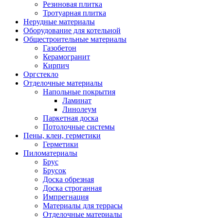
Резиновая плитка
Тротуарная плитка
Нерудные материалы
Оборудование для котельной
Общестроительные материалы
Газобетон
Керамогранит
Кирпич
Оргстекло
Отделочные материалы
Напольные покрытия
Ламинат
Линолеум
Паркетная доска
Потолочные системы
Пены, клеи, герметики
Герметики
Пиломатериалы
Брус
Брусок
Доска обрезная
Доска строганная
Импрегнация
Материалы для террасы
Отделочные материалы