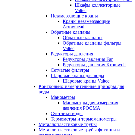
Шкафы коллекторные
Valtec
Незамерзающие краны
Краны незамерзающие
Arrowhead
Обратные клапаны
Обратные клапаны
Обратные клапаны фильтры
Valtec
Редукторы давления
Редукторы давления Far
Редукторы давления Kromwell
Сетчатые фильтры
Шаровые краны для воды
Шаровые краны Valtec
Контрольно-измерительные приборы для
воды
Манометры
Манометры для измерения
давления РОСМА
Счетчики воды
Термометры и термоманометры
Металлопластиковые трубы
Металлопластиковые трубы фитинги и