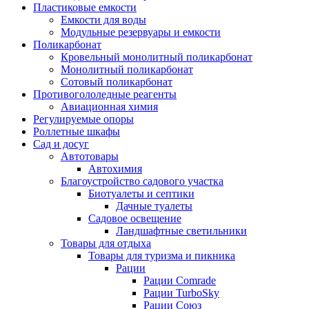
Пластиковые емкости
Емкости для воды
Модульные резервуары и емкости
Поликарбонат
Кровельный монолитный поликарбонат
Монолитный поликарбонат
Сотовый поликарбонат
Противогололедные реагенты
Авиационная химия
Регулируемые опоры
Роллетные шкафы
Сад и досуг
Автотовары
Автохимия
Благоустройство садового участка
Биотуалеты и септики
Дачные туалеты
Садовое освещение
Ландшафтные светильники
Товары для отдыха
Товары для туризма и пикника
Рации
Рации Comrade
Рации TurboSky
Рации Союз