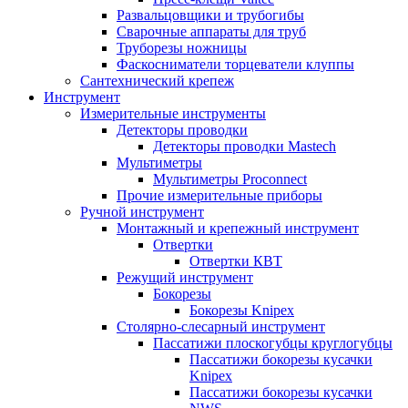
Развальцовщики и трубогибы
Сварочные аппараты для труб
Труборезы ножницы
Фаскосниматели торцеватели клуппы
Сантехнический крепеж
Инструмент
Измерительные инструменты
Детекторы проводки
Детекторы проводки Mastech
Мультиметры
Мультиметры Proconnect
Прочие измерительные приборы
Ручной инструмент
Монтажный и крепежный инструмент
Отвертки
Отвертки КВТ
Режущий инструмент
Бокорезы
Бокорезы Knipex
Столярно-слесарный инструмент
Пассатижи плоскогубцы круглогубцы
Пассатижи бокорезы кусачки
Knipex
Пассатижи бокорезы кусачки