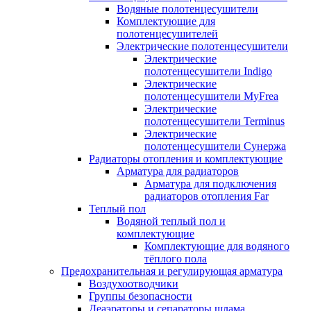
Водяные полотенцесушители
Комплектующие для
полотенцесушителей
Электрические полотенцесушители
Электрические
полотенцесушители Indigo
Электрические
полотенцесушители MyFrea
Электрические
полотенцесушители Terminus
Электрические
полотенцесушители Сунержа
Радиаторы отопления и комплектующие
Арматура для радиаторов
Арматура для подключения
радиаторов отопления Far
Теплый пол
Водяной теплый пол и
комплектующие
Комплектующие для водяного
тёплого пола
Предохранительная и регулирующая арматура
Воздухоотводчики
Группы безопасности
Деаэраторы и сепараторы шлама