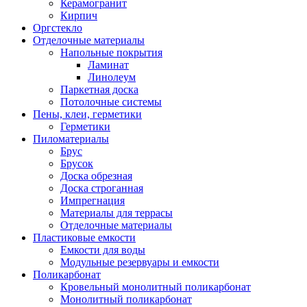
Керамогранит
Кирпич
Оргстекло
Отделочные материалы
Напольные покрытия
Ламинат
Линолеум
Паркетная доска
Потолочные системы
Пены, клеи, герметики
Герметики
Пиломатериалы
Брус
Брусок
Доска обрезная
Доска строганная
Импрегнация
Материалы для террасы
Отделочные материалы
Пластиковые емкости
Емкости для воды
Модульные резервуары и емкости
Поликарбонат
Кровельный монолитный поликарбонат
Монолитный поликарбонат