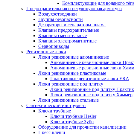
Комплектующие для водяного тёп
Предохранительная и регулирующая арматура
Воздухоотводчики
Группы безопасности
Деаэраторы и сепараторы шлама
Клапаны предохранительные
Клапаны смесительные
Клапаны электромагнитные
Сервоприводы
Ревизионные люки
Люки ревизионные алюминиевые
Алюминиевые ревизионные люки Прак
Алюминиевые ревизионные люки Хамм
Люки ревизионные пластиковые
Пластиковые ревизионные люки ERA
Люки ревизионные под плитку
Люки ревизионные под плитку Практик
Люки ревизионные под плитку Хаммер
Люки ревизионные стальные
Сантехнический инструмент
Ключи трубные
Ключи трубные Hesler
Ключи трубные Зубр
Оборудование для прочистки канализации
Пресс-клещи