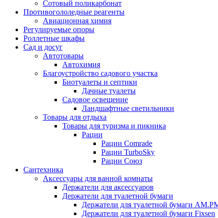
Сотовый поликарбонат
Противогололедные реагенты
Авиационная химия
Регулируемые опоры
Роллетные шкафы
Сад и досуг
Автотовары
Автохимия
Благоустройство садового участка
Биотуалеты и септики
Дачные туалеты
Садовое освещение
Ландшафтные светильники
Товары для отдыха
Товары для туризма и пикника
Рации
Рации Comrade
Рации TurboSky
Рации Союз
Сантехника
Аксессуары для ванной комнаты
Держатели для аксессуаров
Держатели для туалетной бумаги
Держатели для туалетной бумаги AM.P
Держатели для туалетной бумаги Fixsen