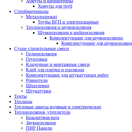
Хомуты и кронштейны
Хомуты для труб
Стройматериалы
Металлопрокат
Трубы ВГП и электросварные
Теплоизоляция и шумоизоляция
Шумоизоляция и виброизоляция
Комплектующие для шумоизоляции
Комплектующие для шумоизоляци
Сухие строительные смеси
Гидроизоляция
Грунтовки
Кладочные и монтажные смеси
Клей для плитки и изоляции
Комплектующие для штукатурных работ
Ровнители
Шпатлевки
Штукатурки
Тенты
Теплицы
Тепловые завесы водяные и электрические
Теплоизоляция, утеплители
Базальтовая вата
Звукоизоляция
ПИР Панели