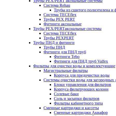
Трубы PEX/PERT аксиальные системы
Система Rehau
Трубы из сшитого полиэтилена и 
Система TECEflex
Трубы PEX PERT
Фитинги аксиальные
Трубы PEX/PERTаксиальные системы
Система TECEflex
Трубы PEXPERT
Трубы ПНД и фитинги
Трубы ПНД
Фитинги для ПНД труб
Фитинги Tebo
Фитинги для ПНД труб Valfex
Фильтры для очистки воды и комплектующие
Магистральные фильтры
Корпуса для предочистки воды
Системы очистки воды для загородных 
Блоки управления для фильтров
Корпуса фильтрующих колонн
Солевые баки
Соль и засыпки фильтров
Фильтры кабинетного типа
Сменные картриджи и кассеты
Сменные картриджи Аквафор