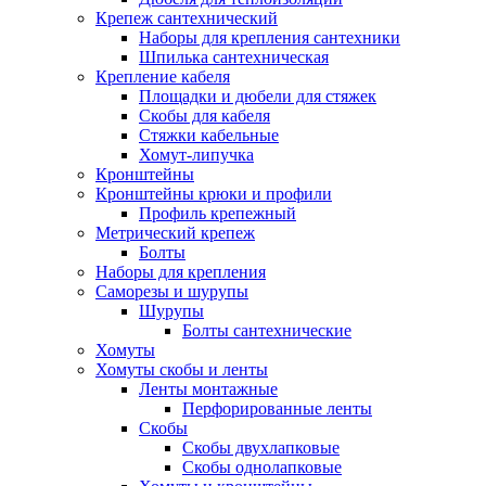
Крепеж сантехнический
Наборы для крепления сантехники
Шпилька сантехническая
Крепление кабеля
Площадки и дюбели для стяжек
Скобы для кабеля
Стяжки кабельные
Хомут-липучка
Кронштейны
Кронштейны крюки и профили
Профиль крепежный
Метрический крепеж
Болты
Наборы для крепления
Саморезы и шурупы
Шурупы
Болты сантехнические
Хомуты
Хомуты скобы и ленты
Ленты монтажные
Перфорированные ленты
Скобы
Скобы двухлапковые
Скобы однолапковые