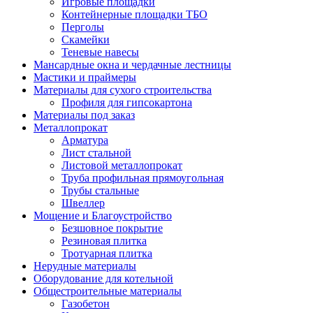
Игровые площадки
Контейнерные площадки ТБО
Перголы
Скамейки
Теневые навесы
Мансардные окна и чердачные лестницы
Мастики и праймеры
Материалы для сухого строительства
Профиля для гипсокартона
Материалы под заказ
Металлопрокат
Арматура
Лист стальной
Листовой металлопрокат
Труба профильная прямоугольная
Трубы стальные
Швеллер
Мощение и Благоустройство
Безшовное покрытие
Резиновая плитка
Тротуарная плитка
Нерудные материалы
Оборудование для котельной
Общестроительные материалы
Газобетон