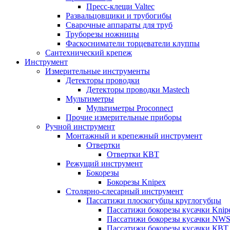
Пресс-клещи Valtec
Развальцовщики и трубогибы
Сварочные аппараты для труб
Труборезы ножницы
Фаскосниматели торцеватели клуппы
Сантехнический крепеж
Инструмент
Измерительные инструменты
Детекторы проводки
Детекторы проводки Mastech
Мультиметры
Мультиметры Proconnect
Прочие измерительные приборы
Ручной инструмент
Монтажный и крепежный инструмент
Отвертки
Отвертки КВТ
Режущий инструмент
Бокорезы
Бокорезы Knipex
Столярно-слесарный инструмент
Пассатижи плоскогубцы круглогубцы
Пассатижи бокорезы кусачки Knip
Пассатижи бокорезы кусачки NW
Пассатижи бокорезы кусачки КВТ