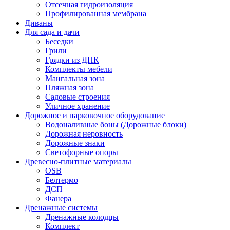
Отсечная гидроизоляция
Профилированная мембрана
Диваны
Для сада и дачи
Беседки
Грили
Грядки из ДПК
Комплекты мебели
Мангальная зона
Пляжная зона
Садовые строения
Уличное хранение
Дорожное и парковочное оборудование
Водоналивные боны (Дорожные блоки)
Дорожная неровность
Дорожные знаки
Светофорные опоры
Древесно-плитные материалы
OSB
Белтермо
ДСП
Фанера
Дренажные системы
Дренажные колодцы
Комплект