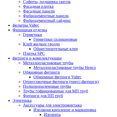
Софиты, подшивка свесов
Фасадная плитка
Фасадные панели
Фиброцементные панели
Фиброцементный сайдинг
фильтры Valtec
Финишная отделка
Герметики
Герметики силиконовые
Клей жидкие гвозди
Общестроительные клеи
Плитка SPC
фитинги и комплектующие
Металлопластиковые трубы
Металлопластиковые трубы Henco
Обжимные фитинги
Обжимные фитинги Valtec
Опрессовочные фитинги (пресс-фитинги)
Полипропиленовые трубы
Трубы гофрированные для МП труб
Фитинги для ПП труб
Электрика
Аксессуары для электромонтажа
Изоляция крепление и маркировка
Изолента