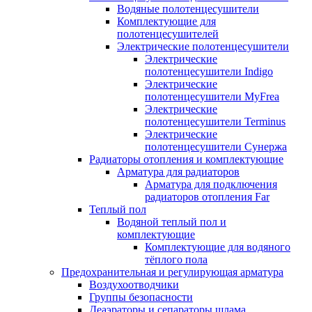
Водяные полотенцесушители
Комплектующие для
полотенцесушителей
Электрические полотенцесушители
Электрические
полотенцесушители Indigo
Электрические
полотенцесушители MyFrea
Электрические
полотенцесушители Terminus
Электрические
полотенцесушители Сунержа
Радиаторы отопления и комплектующие
Арматура для радиаторов
Арматура для подключения
радиаторов отопления Far
Теплый пол
Водяной теплый пол и
комплектующие
Комплектующие для водяного
тёплого пола
Предохранительная и регулирующая арматура
Воздухоотводчики
Группы безопасности
Деаэраторы и сепараторы шлама