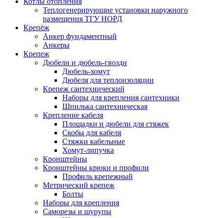
Котлы отопления
Теплогенерирующие установки наружного
размещения ТГУ НОРД
Крепёж
Анкер фундаментный
Анкеры
Крепеж
Дюбели и дюбель-гвозди
Дюбель-хомут
Дюбеля для теплоизоляции
Крепеж сантехнический
Наборы для крепления сантехники
Шпилька сантехническая
Крепление кабеля
Площадки и дюбели для стяжек
Скобы для кабеля
Стяжки кабельные
Хомут-липучка
Кронштейны
Кронштейны крюки и профили
Профиль крепежный
Метрический крепеж
Болты
Наборы для крепления
Саморезы и шурупы