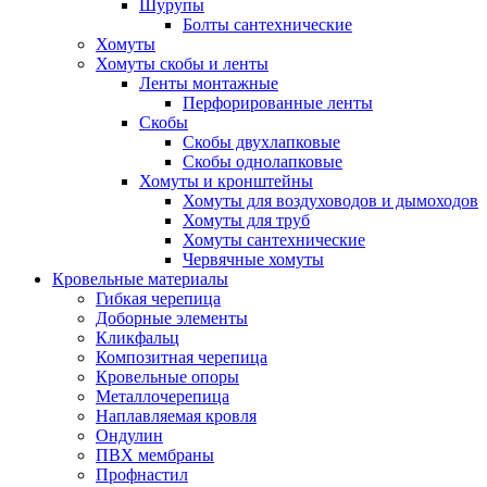
Шурупы
Болты сантехнические
Хомуты
Хомуты скобы и ленты
Ленты монтажные
Перфорированные ленты
Скобы
Скобы двухлапковые
Скобы однолапковые
Хомуты и кронштейны
Хомуты для воздуховодов и дымоходов
Хомуты для труб
Хомуты сантехнические
Червячные хомуты
Кровельные материалы
Гибкая черепица
Доборные элементы
Кликфальц
Композитная черепица
Кровельные опоры
Металлочерепица
Наплавляемая кровля
Ондулин
ПВХ мембраны
Профнастил