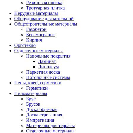
Резиновая плитка
Тротуарная плитка
Нерудные материалы
Оборудование для котельной
Общестроительные материалы
Газобетон
Керамогранит
Кирпич
Оргстекло
Отделочные материалы
Напольные покрытия
Ламинат
Линолеум
Паркетная доска
Потолочные системы
Пены, клеи, герметики
Герметики
Пиломатериалы
Брус
Брусок
Доска обрезная
Доска строганная
Импрегнация
Материалы для террасы
Отделочные материалы