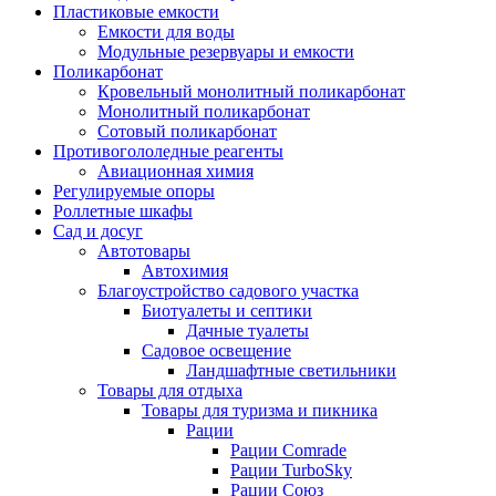
Пластиковые емкости
Емкости для воды
Модульные резервуары и емкости
Поликарбонат
Кровельный монолитный поликарбонат
Монолитный поликарбонат
Сотовый поликарбонат
Противогололедные реагенты
Авиационная химия
Регулируемые опоры
Роллетные шкафы
Сад и досуг
Автотовары
Автохимия
Благоустройство садового участка
Биотуалеты и септики
Дачные туалеты
Садовое освещение
Ландшафтные светильники
Товары для отдыха
Товары для туризма и пикника
Рации
Рации Comrade
Рации TurboSky
Рации Союз