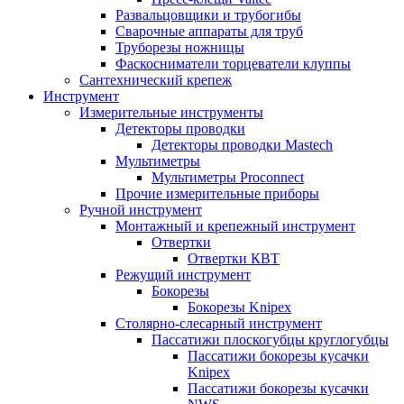
Развальцовщики и трубогибы
Сварочные аппараты для труб
Труборезы ножницы
Фаскосниматели торцеватели клуппы
Сантехнический крепеж
Инструмент
Измерительные инструменты
Детекторы проводки
Детекторы проводки Mastech
Мультиметры
Мультиметры Proconnect
Прочие измерительные приборы
Ручной инструмент
Монтажный и крепежный инструмент
Отвертки
Отвертки КВТ
Режущий инструмент
Бокорезы
Бокорезы Knipex
Столярно-слесарный инструмент
Пассатижи плоскогубцы круглогубцы
Пассатижи бокорезы кусачки
Knipex
Пассатижи бокорезы кусачки