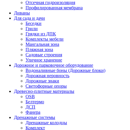
Отсечная гидроизоляция
Профилированная мембрана
Диваны
Для сада и дачи
Беседки
Грили
Грядки из ДПК
Комплекты мебели
Мангальная зона
Пляжная зона
Садовые строения
Уличное хранение
Дорожное и парковочное оборудование
Водоналивные боны (Дорожные блоки)
Дорожная неровность
Дорожные знаки
Светофорные опоры
Древесно-плитные материалы
OSB
Белтермо
ДСП
Фанера
Дренажные системы
Дренажные колодцы
Комплект