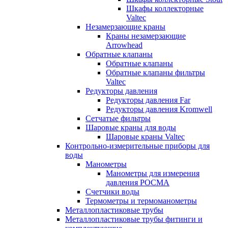
Шкафы коллекторные
Valtec
Незамерзающие краны
Краны незамерзающие
Arrowhead
Обратные клапаны
Обратные клапаны
Обратные клапаны фильтры
Valtec
Редукторы давления
Редукторы давления Far
Редукторы давления Kromwell
Сетчатые фильтры
Шаровые краны для воды
Шаровые краны Valtec
Контрольно-измерительные приборы для
воды
Манометры
Манометры для измерения
давления РОСМА
Счетчики воды
Термометры и термоманометры
Металлопластиковые трубы
Металлопластиковые трубы фитинги и