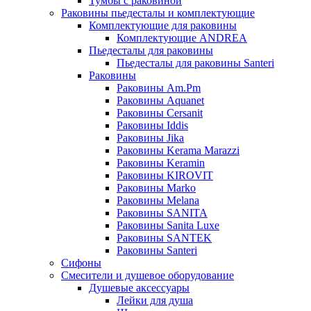
Тумбы с раковиной
Раковины пьедесталы и комплектующие
Комплектующие для раковины
Комплектующие ANDREA
Пьедесталы для раковины
Пьедесталы для раковины Santeri
Раковины
Раковины Am.Pm
Раковины Aquanet
Раковины Cersanit
Раковины Iddis
Раковины Jika
Раковины Kerama Marazzi
Раковины Keramin
Раковины KIROVIT
Раковины Marko
Раковины Melana
Раковины SANITA
Раковины Sanita Luxe
Раковины SANTEK
Раковины Santeri
Сифоны
Смесители и душевое оборудование
Душевые аксессуары
Лейки для душа