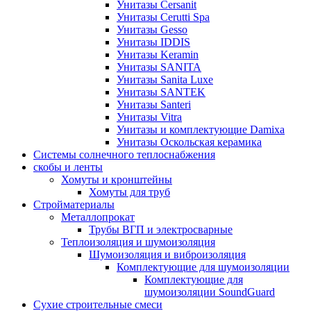
Унитазы Cersanit
Унитазы Cerutti Spa
Унитазы Gesso
Унитазы IDDIS
Унитазы Keramin
Унитазы SANITA
Унитазы Sanita Luxe
Унитазы SANTEK
Унитазы Santeri
Унитазы Vitra
Унитазы и комплектующие Damixa
Унитазы Оскольская керамика
Системы солнечного теплоснабжения
скобы и ленты
Хомуты и кронштейны
Хомуты для труб
Стройматериалы
Металлопрокат
Трубы ВГП и электросварные
Теплоизоляция и шумоизоляция
Шумоизоляция и виброизоляция
Комплектующие для шумоизоляции
Комплектующие для
шумоизоляции SoundGuard
Сухие строительные смеси