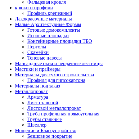
Фальцевая кровля
крюки и профили
Профиль крепежный
Лакокрасочные материалы
Малые Архитектурные Формы
Готовые домокомплекты
Игровые площадки
Контейнерные площадки ТБО
Перголы
Скамейки
Теневые навесы
Мансардные окна и чердачные лестницы
Мастики и праймеры
Материалы для сухого строительства
Профиля для гипсокартона
Материалы под заказ
Металлопрокат
Арматура
Лист стальной
Листовой металлопрокат
Труба профильная прямоугольная
Трубы стальные
Швеллер
Мощение и Благоустройство
Безшовное покрытие