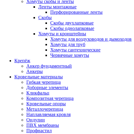
Хомуты скобы и ленты
Ленты монтажные
Перфорированные ленты
Скобы
Скобы двухлапковые
Скобы однолапковые
Хомуты и кронштейны
Хомуты для воздуховодов и дымоходов
Хомуты для труб
Хомуты сантехнические
Червячные хомуты
Крепёж
Анкер фундаментный
Анкеры
Кровельные материалы
Гибкая черепица
Доборные элементы
Кликфальц
Композитная черепица
Кровельные опоры
Металлочерепица
Наплавляемая кровля
Ондулин
ПВХ мембраны
Профнастил