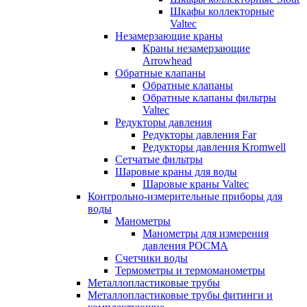
Шкафы коллекторные
Valtec
Незамерзающие краны
Краны незамерзающие
Arrowhead
Обратные клапаны
Обратные клапаны
Обратные клапаны фильтры
Valtec
Редукторы давления
Редукторы давления Far
Редукторы давления Kromwell
Сетчатые фильтры
Шаровые краны для воды
Шаровые краны Valtec
Контрольно-измерительные приборы для
воды
Манометры
Манометры для измерения
давления РОСМА
Счетчики воды
Термометры и термоманометры
Металлопластиковые трубы
Металлопластиковые трубы фитинги и