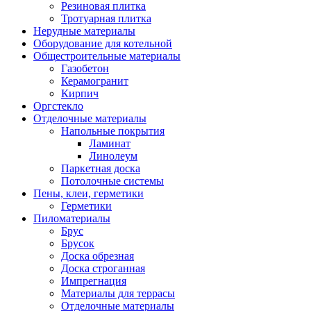
Резиновая плитка
Тротуарная плитка
Нерудные материалы
Оборудование для котельной
Общестроительные материалы
Газобетон
Керамогранит
Кирпич
Оргстекло
Отделочные материалы
Напольные покрытия
Ламинат
Линолеум
Паркетная доска
Потолочные системы
Пены, клеи, герметики
Герметики
Пиломатериалы
Брус
Брусок
Доска обрезная
Доска строганная
Импрегнация
Материалы для террасы
Отделочные материалы