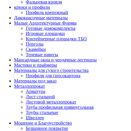
Фальцевая кровля
крюки и профили
Профиль крепежный
Лакокрасочные материалы
Малые Архитектурные Формы
Готовые домокомплекты
Игровые площадки
Контейнерные площадки ТБО
Перголы
Скамейки
Теневые навесы
Мансардные окна и чердачные лестницы
Мастики и праймеры
Материалы для сухого строительства
Профиля для гипсокартона
Материалы под заказ
Металлопрокат
Арматура
Лист стальной
Листовой металлопрокат
Труба профильная прямоугольная
Трубы стальные
Швеллер
Мощение и Благоустройство
Безшовное покрытие