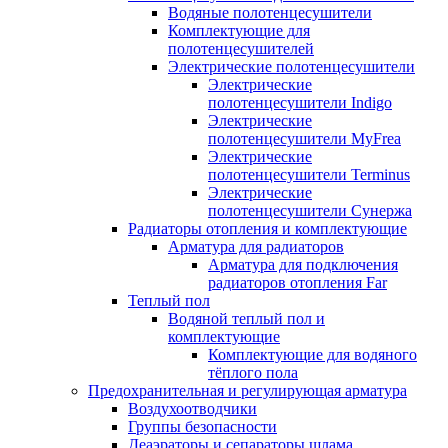
Водяные полотенцесушители
Комплектующие для
полотенцесушителей
Электрические полотенцесушители
Электрические
полотенцесушители Indigo
Электрические
полотенцесушители MyFrea
Электрические
полотенцесушители Terminus
Электрические
полотенцесушители Сунержа
Радиаторы отопления и комплектующие
Арматура для радиаторов
Арматура для подключения
радиаторов отопления Far
Теплый пол
Водяной теплый пол и
комплектующие
Комплектующие для водяного
тёплого пола
Предохранительная и регулирующая арматура
Воздухоотводчики
Группы безопасности
Деаэраторы и сепараторы шлама