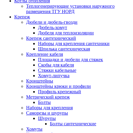
Котлы отопления
Теплогенерирующие установки наружного
размещения ТГУ НОРД
Крепеж
Дюбели и дюбель-гвозди
Дюбель-хомут
Дюбеля для теплоизоляции
Крепеж сантехнический
Наборы для крепления сантехники
Шпилька сантехническая
Крепление кабеля
Площадки и дюбели для стяжек
Скобы для кабеля
Стяжки кабельные
Хомут-липучка
Кронштейны
Кронштейны крюки и профили
Профиль крепежный
Метрический крепеж
Болты
Наборы для крепления
Саморезы и шурупы
Шурупы
Болты сантехнические
Хомуты