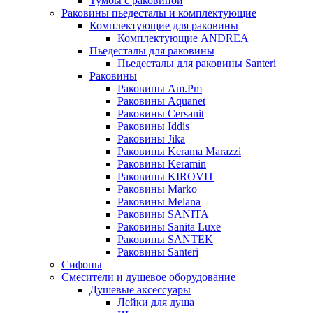
Тумбы с раковиной
Раковины пьедесталы и комплектующие
Комплектующие для раковины
Комплектующие ANDREA
Пьедесталы для раковины
Пьедесталы для раковины Santeri
Раковины
Раковины Am.Pm
Раковины Aquanet
Раковины Cersanit
Раковины Iddis
Раковины Jika
Раковины Kerama Marazzi
Раковины Keramin
Раковины KIROVIT
Раковины Marko
Раковины Melana
Раковины SANITA
Раковины Sanita Luxe
Раковины SANTEK
Раковины Santeri
Сифоны
Смесители и душевое оборудование
Душевые аксессуары
Лейки для душа