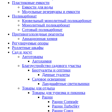
Пластиковые емкости
Емкости для воды
Модульные резервуары и емкости
Поликарбонат
Кровельный монолитный поликарбонат
Монолитный поликарбонат
Сотовый поликарбонат
Противогололедные реагенты
Авиационная химия
Регулируемые опоры
Роллетные шкафы
Сад и досуг
Автотовары
Автохимия
Благоустройство садового участка
Биотуалеты и септики
Дачные туалеты
Садовое освещение
Ландшафтные светильники
Товары для отдыха
Товары для туризма и пикника
Рации
Рации Comrade
Рации TurboSky
Рации Союз