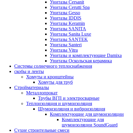
Унитазы Cersanit
Унитазы Cerutti Spa
Унитазы Gesso
Унитазы IDDIS
Унитазы Keramin
Унитазы SANITA
Унитазы Sanita Luxe
Унитазы SANTEK
Унитазы Santeri
Унитазы Vitra
Унитазы и комплектующие Damixa
Унитазы Оскольская керамика
Системы солнечного теплоснабжения
скобы и ленты
Хомуты и кронштейны
Хомуты для труб
Стройматериалы
Металлопрокат
Трубы ВГП и электросварные
Теплоизоляция и шумоизоляция
Шумоизоляция и виброизоляция
Комплектующие для шумоизоляции
Комплектующие для
шумоизоляции SoundGuard
Сухие строительные смеси