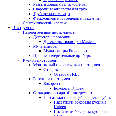
Развальцовщики и трубогибы
Сварочные аппараты для труб
Труборезы ножницы
Фаскосниматели торцеватели клуппы
Сантехнический крепеж
Инструмент
Измерительные инструменты
Детекторы проводки
Детекторы проводки Mastech
Мультиметры
Мультиметры Proconnect
Прочие измерительные приборы
Ручной инструмент
Монтажный и крепежный инструмент
Отвертки
Отвертки КВТ
Режущий инструмент
Бокорезы
Бокорезы Knipex
Столярно-слесарный инструмент
Пассатижи плоскогубцы круглогубцы
Пассатижи бокорезы кусачки
Knipex
Пассатижи бокорезы кусачки