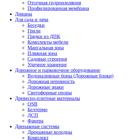
Отсечная гидроизоляция
Профилированная мембрана
Диваны
Для сада и дачи
Беседки
Грили
Грядки из ДПК
Комплекты мебели
Мангальная зона
Пляжная зона
Садовые строения
Уличное хранение
Дорожное и парковочное оборудование
Водоналивные боны (Дорожные блоки)
Дорожная неровность
Дорожные знаки
Светофорные опоры
Древесно-плитные материалы
OSB
Белтермо
ДСП
Фанера
Дренажные системы
Дренажные колодцы
Комплект