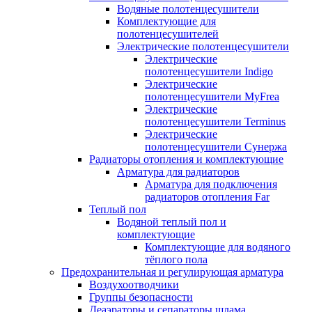
Водяные полотенцесушители
Комплектующие для
полотенцесушителей
Электрические полотенцесушители
Электрические
полотенцесушители Indigo
Электрические
полотенцесушители MyFrea
Электрические
полотенцесушители Terminus
Электрические
полотенцесушители Сунержа
Радиаторы отопления и комплектующие
Арматура для радиаторов
Арматура для подключения
радиаторов отопления Far
Теплый пол
Водяной теплый пол и
комплектующие
Комплектующие для водяного
тёплого пола
Предохранительная и регулирующая арматура
Воздухоотводчики
Группы безопасности
Деаэраторы и сепараторы шлама