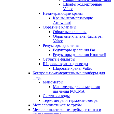
Шкафы коллекторные
Valtec
Незамерзающие краны
Краны незамерзающие
Arrowhead
Обратные клапаны
Обратные клапаны
Обратные клапаны фильтры
Valtec
Редукторы давления
Редукторы давления Far
Редукторы давления Kromwell
Сетчатые фильтры
Шаровые краны для воды
Шаровые краны Valtec
Контрольно-измерительные приборы для
воды
Манометры
Манометры для измерения
давления РОСМА
Счетчики воды
Термометры и термоманометры
Металлопластиковые трубы
Металлопластиковые трубы фитинги и