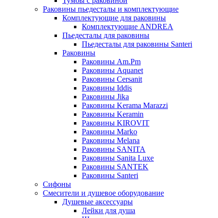
Тумбы с раковиной
Раковины пьедесталы и комплектующие
Комплектующие для раковины
Комплектующие ANDREA
Пьедесталы для раковины
Пьедесталы для раковины Santeri
Раковины
Раковины Am.Pm
Раковины Aquanet
Раковины Cersanit
Раковины Iddis
Раковины Jika
Раковины Kerama Marazzi
Раковины Keramin
Раковины KIROVIT
Раковины Marko
Раковины Melana
Раковины SANITA
Раковины Sanita Luxe
Раковины SANTEK
Раковины Santeri
Сифоны
Смесители и душевое оборудование
Душевые аксессуары
Лейки для душа