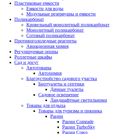
Пластиковые емкости
Емкости для воды
Модульные резервуары и емкости
Поликарбонат
Кровельный монолитный поликарбонат
Монолитный поликарбонат
Сотовый поликарбонат
Противогололедные реагенты
Авиационная химия
Регулируемые опоры
Роллетные шкафы
Сад и досуг
Автотовары
Автохимия
Благоустройство садового участка
Биотуалеты и септики
Дачные туалеты
Садовое освещение
Ландшафтные светильники
Товары для отдыха
Товары для туризма и пикника
Рации
Рации Comrade
Рации TurboSky
Рации Союз