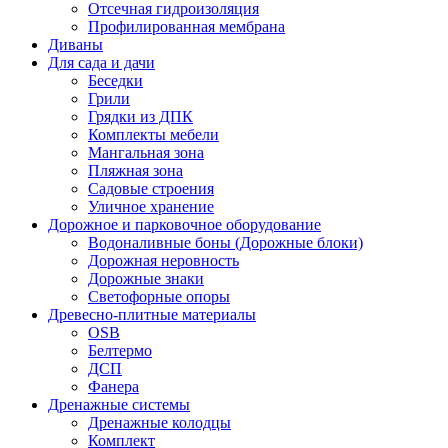
Отсечная гидроизоляция
Профилированная мембрана
Диваны
Для сада и дачи
Беседки
Грили
Грядки из ДПК
Комплекты мебели
Мангальная зона
Пляжная зона
Садовые строения
Уличное хранение
Дорожное и парковочное оборудование
Водоналивные боны (Дорожные блоки)
Дорожная неровность
Дорожные знаки
Светофорные опоры
Древесно-плитные материалы
OSB
Белтермо
ДСП
Фанера
Дренажные системы
Дренажные колодцы
Комплект