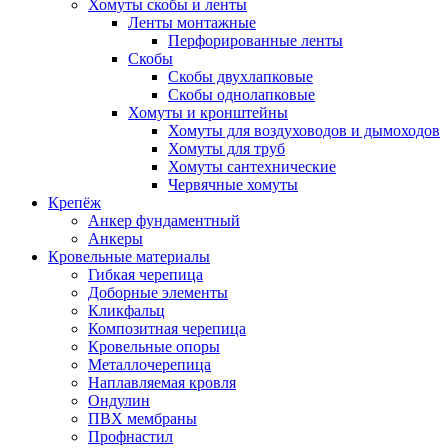
Хомуты скобы и ленты
Ленты монтажные
Перфорированные ленты
Скобы
Скобы двухлапковые
Скобы однолапковые
Хомуты и кронштейны
Хомуты для воздуховодов и дымоходов
Хомуты для труб
Хомуты сантехнические
Червячные хомуты
Крепёж
Анкер фундаментный
Анкеры
Кровельные материалы
Гибкая черепица
Доборные элементы
Кликфальц
Композитная черепица
Кровельные опоры
Металлочерепица
Наплавляемая кровля
Ондулин
ПВХ мембраны
Профнастил