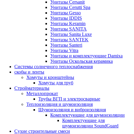
Унитазы Cersanit
Унитазы Cerutti Spa
Унитазы Gesso
Унитазы IDDIS
Унитазы Keramin
Унитазы SANITA
Унитазы Sanita Luxe
Унитазы SANTEK
Унитазы Santeri
Унитазы Vitra
Унитазы и комплектующие Damixa
Унитазы Оскольская керамика
Системы солнечного теплоснабжения
скобы и ленты
Хомуты и кронштейны
Хомуты для труб
Стройматериалы
Металлопрокат
Трубы ВГП и электросварные
Теплоизоляция и шумоизоляция
Шумоизоляция и виброизоляция
Комплектующие для шумоизоляции
Комплектующие для
шумоизоляции SoundGuard
Сухие строительные смеси