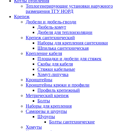
Котлы отопления
Теплогенерирующие установки наружного
размещения ТГУ НОРД
Крепеж
Дюбели и дюбель-гвозди
Дюбель-хомут
Дюбеля для теплоизоляции
Крепеж сантехнический
Наборы для крепления сантехники
Шпилька сантехническая
Крепление кабеля
Площадки и дюбели для стяжек
Скобы для кабеля
Стяжки кабельные
Хомут-липучка
Кронштейны
Кронштейны крюки и профили
Профиль крепежный
Метрический крепеж
Болты
Наборы для крепления
Саморезы и шурупы
Шурупы
Болты сантехнические
Хомуты