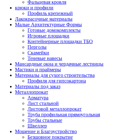
Фальцевая кровля
крюки и профили
Профиль крепежный
Лакокрасочные материалы
Малые Архитектурные Формы
Готовые домокомплекты
Игровые площадки
Контейнерные площадки ТБО
Перголы
Скамейки
Теневые навесы
Мансардные окна и чердачные лестницы
Мастики и праймеры
Материалы для сухого строительства
Профиля для гипсокартона
Материалы под заказ
Металлопрокат
Арматура
Лист стальной
Листовой металлопрокат
Труба профильная прямоугольная
Трубы стальные
Швеллер
Мощение и Благоустройство
Безшовное покрытие