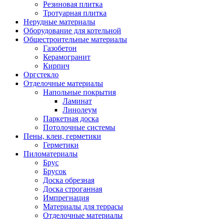
Резиновая плитка
Тротуарная плитка
Нерудные материалы
Оборудование для котельной
Общестроительные материалы
Газобетон
Керамогранит
Кирпич
Оргстекло
Отделочные материалы
Напольные покрытия
Ламинат
Линолеум
Паркетная доска
Потолочные системы
Пены, клеи, герметики
Герметики
Пиломатериалы
Брус
Брусок
Доска обрезная
Доска строганная
Импрегнация
Материалы для террасы
Отделочные материалы