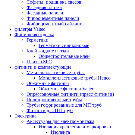
Софиты, подшивка свесов
Фасадная плитка
Фасадные панели
Фиброцементные панели
Фиброцементный сайдинг
фильтры Valtec
Финишная отделка
Герметики
Герметики силиконовые
Клей жидкие гвозди
Общестроительные клеи
Плитка SPC
фитинги и комплектующие
Металлопластиковые трубы
Металлопластиковые трубы Henco
Обжимные фитинги
Обжимные фитинги Valtec
Опрессовочные фитинги (пресс-фитинги)
Полипропиленовые трубы
Трубы гофрированные для МП труб
Фитинги для ПП труб
Электрика
Аксессуары для электромонтажа
Изоляция крепление и маркировка
Изолента