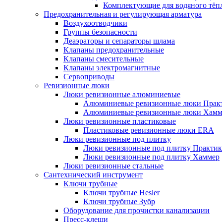
Комплектующие для водяного тёп
Предохранительная и регулирующая арматура
Воздухоотводчики
Группы безопасности
Деаэраторы и сепараторы шлама
Клапаны предохранительные
Клапаны смесительные
Клапаны электромагнитные
Сервоприводы
Ревизионные люки
Люки ревизионные алюминиевые
Алюминиевые ревизионные люки Прак
Алюминиевые ревизионные люки Хамм
Люки ревизионные пластиковые
Пластиковые ревизионные люки ERA
Люки ревизионные под плитку
Люки ревизионные под плитку Практик
Люки ревизионные под плитку Хаммер
Люки ревизионные стальные
Сантехнический инструмент
Ключи трубные
Ключи трубные Hesler
Ключи трубные Зубр
Оборудование для прочистки канализации
Пресс-клещи