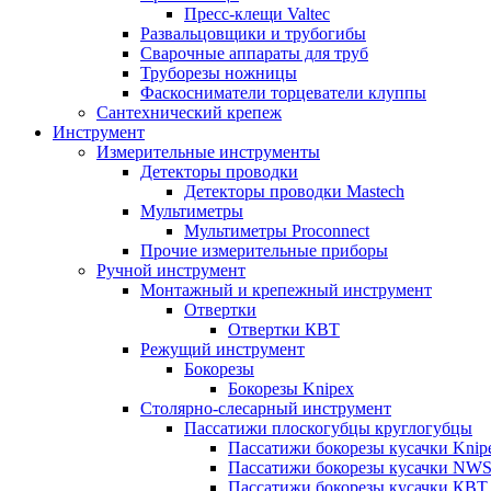
Пресс-клещи Valtec
Развальцовщики и трубогибы
Сварочные аппараты для труб
Труборезы ножницы
Фаскосниматели торцеватели клуппы
Сантехнический крепеж
Инструмент
Измерительные инструменты
Детекторы проводки
Детекторы проводки Mastech
Мультиметры
Мультиметры Proconnect
Прочие измерительные приборы
Ручной инструмент
Монтажный и крепежный инструмент
Отвертки
Отвертки КВТ
Режущий инструмент
Бокорезы
Бокорезы Knipex
Столярно-слесарный инструмент
Пассатижи плоскогубцы круглогубцы
Пассатижи бокорезы кусачки Knip
Пассатижи бокорезы кусачки NW
Пассатижи бокорезы кусачки КВТ