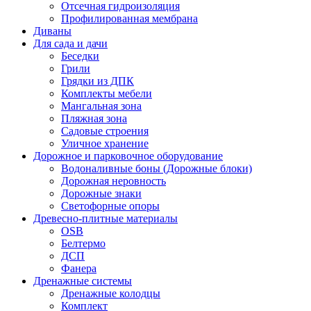
Отсечная гидроизоляция
Профилированная мембрана
Диваны
Для сада и дачи
Беседки
Грили
Грядки из ДПК
Комплекты мебели
Мангальная зона
Пляжная зона
Садовые строения
Уличное хранение
Дорожное и парковочное оборудование
Водоналивные боны (Дорожные блоки)
Дорожная неровность
Дорожные знаки
Светофорные опоры
Древесно-плитные материалы
OSB
Белтермо
ДСП
Фанера
Дренажные системы
Дренажные колодцы
Комплект