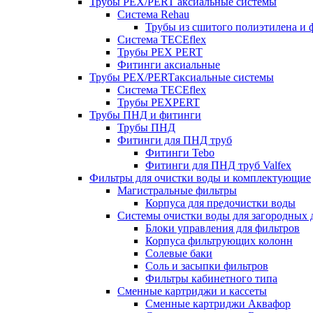
Трубы PEX/PERT аксиальные системы
Система Rehau
Трубы из сшитого полиэтилена и 
Система TECEflex
Трубы PEX PERT
Фитинги аксиальные
Трубы PEX/PERTаксиальные системы
Система TECEflex
Трубы PEXPERT
Трубы ПНД и фитинги
Трубы ПНД
Фитинги для ПНД труб
Фитинги Tebo
Фитинги для ПНД труб Valfex
Фильтры для очистки воды и комплектующие
Магистральные фильтры
Корпуса для предочистки воды
Системы очистки воды для загородных 
Блоки управления для фильтров
Корпуса фильтрующих колонн
Солевые баки
Соль и засыпки фильтров
Фильтры кабинетного типа
Сменные картриджи и кассеты
Сменные картриджи Аквафор