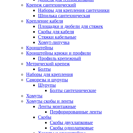
Крепеж сантехнический
Наборы для крепления сантехники
Шпилька сантехническая
Крепление кабеля
Площадки и дюбели для стяжек
Скобы для кабеля
Стяжки кабельные
Хомут-липучка
Кронштейны
Кронштейны крюки и профили
Профиль крепежный
Метрический крепеж
Болты
Наборы для крепления
Саморезы и шурупы
Шурупы
Болты сантехнические
Хомуты
Хомуты скобы и ленты
Ленты монтажные
Перфорированные ленты
Скобы
Скобы двухлапковые
Скобы однолапковые