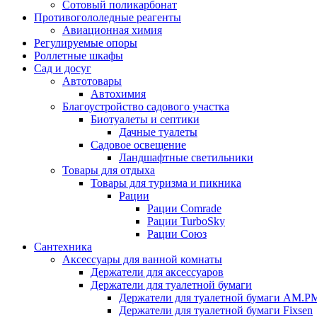
Сотовый поликарбонат
Противогололедные реагенты
Авиационная химия
Регулируемые опоры
Роллетные шкафы
Сад и досуг
Автотовары
Автохимия
Благоустройство садового участка
Биотуалеты и септики
Дачные туалеты
Садовое освещение
Ландшафтные светильники
Товары для отдыха
Товары для туризма и пикника
Рации
Рации Comrade
Рации TurboSky
Рации Союз
Сантехника
Аксессуары для ванной комнаты
Держатели для аксессуаров
Держатели для туалетной бумаги
Держатели для туалетной бумаги AM.P
Держатели для туалетной бумаги Fixsen