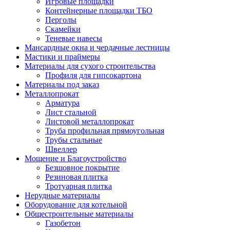
Игровые площадки
Контейнерные площадки ТБО
Перголы
Скамейки
Теневые навесы
Мансардные окна и чердачные лестницы
Мастики и праймеры
Материалы для сухого строительства
Профиля для гипсокартона
Материалы под заказ
Металлопрокат
Арматура
Лист стальной
Листовой металлопрокат
Труба профильная прямоугольная
Трубы стальные
Швеллер
Мощение и Благоустройство
Безшовное покрытие
Резиновая плитка
Тротуарная плитка
Нерудные материалы
Оборудование для котельной
Общестроительные материалы
Газобетон