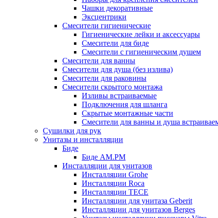
Чашки декоративные
Эксцентрики
Смесители гигиенические
Гигиенические лейки и аксессуары
Смесители для биде
Смесители с гигиеническим душем
Смесители для ванны
Смесители для душа (без излива)
Смесители для раковины
Смесители скрытого монтажа
Изливы встраиваемые
Подключения для шланга
Скрытые монтажные части
Смесители для ванны и душа встраивае
Сушилки для рук
Унитазы и инсталляции
Биде
Биде AM.PM
Инсталляции для унитазов
Инсталляции Grohe
Инсталляции Roca
Инсталляции TECE
Инсталляции для унитаза Geberit
Инсталляции для унитазов Berges