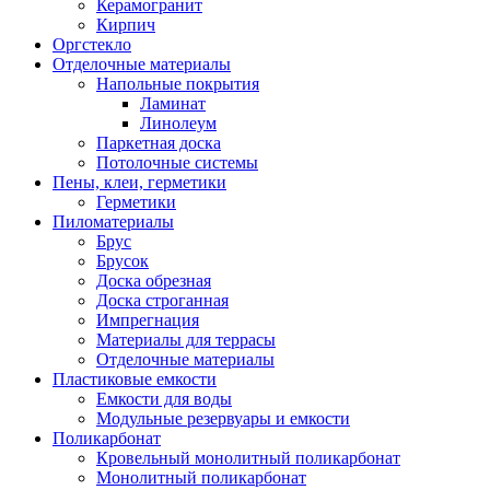
Керамогранит
Кирпич
Оргстекло
Отделочные материалы
Напольные покрытия
Ламинат
Линолеум
Паркетная доска
Потолочные системы
Пены, клеи, герметики
Герметики
Пиломатериалы
Брус
Брусок
Доска обрезная
Доска строганная
Импрегнация
Материалы для террасы
Отделочные материалы
Пластиковые емкости
Емкости для воды
Модульные резервуары и емкости
Поликарбонат
Кровельный монолитный поликарбонат
Монолитный поликарбонат