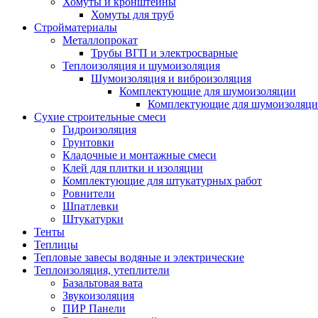
Хомуты и кронштейны
Хомуты для труб
Стройматериалы
Металлопрокат
Трубы ВГП и электросварные
Теплоизоляция и шумоизоляция
Шумоизоляция и виброизоляция
Комплектующие для шумоизоляции
Комплектующие для шумоизоляци
Сухие строительные смеси
Гидроизоляция
Грунтовки
Кладочные и монтажные смеси
Клей для плитки и изоляции
Комплектующие для штукатурных работ
Ровнители
Шпатлевки
Штукатурки
Тенты
Теплицы
Тепловые завесы водяные и электрические
Теплоизоляция, утеплители
Базальтовая вата
Звукоизоляция
ПИР Панели