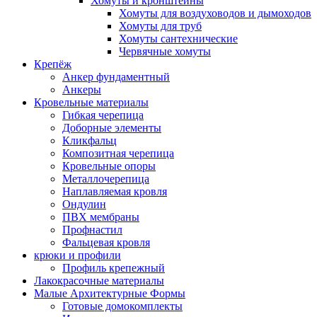
Хомуты и кронштейны
Хомуты для воздуховодов и дымоходов
Хомуты для труб
Хомуты сантехнические
Червячные хомуты
Крепёж
Анкер фундаментный
Анкеры
Кровельные материалы
Гибкая черепица
Доборные элементы
Кликфальц
Композитная черепица
Кровельные опоры
Металлочерепица
Наплавляемая кровля
Ондулин
ПВХ мембраны
Профнастил
Фальцевая кровля
крюки и профили
Профиль крепежный
Лакокрасочные материалы
Малые Архитектурные Формы
Готовые домокомплекты