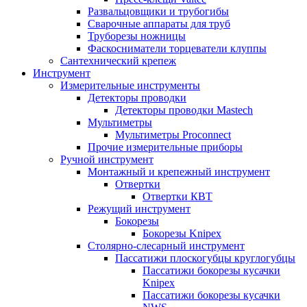
Развальцовщики и трубогибы
Сварочные аппараты для труб
Труборезы ножницы
Фаскосниматели торцеватели клуппы
Сантехнический крепеж
Инструмент
Измерительные инструменты
Детекторы проводки
Детекторы проводки Mastech
Мультиметры
Мультиметры Proconnect
Прочие измерительные приборы
Ручной инструмент
Монтажный и крепежный инструмент
Отвертки
Отвертки КВТ
Режущий инструмент
Бокорезы
Бокорезы Knipex
Столярно-слесарный инструмент
Пассатижи плоскогубцы круглогубцы
Пассатижи бокорезы кусачки
Knipex
Пассатижи бокорезы кусачки