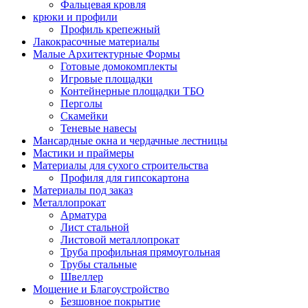
Фальцевая кровля
крюки и профили
Профиль крепежный
Лакокрасочные материалы
Малые Архитектурные Формы
Готовые домокомплекты
Игровые площадки
Контейнерные площадки ТБО
Перголы
Скамейки
Теневые навесы
Мансардные окна и чердачные лестницы
Мастики и праймеры
Материалы для сухого строительства
Профиля для гипсокартона
Материалы под заказ
Металлопрокат
Арматура
Лист стальной
Листовой металлопрокат
Труба профильная прямоугольная
Трубы стальные
Швеллер
Мощение и Благоустройство
Безшовное покрытие