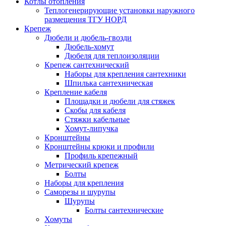
Котлы отопления
Теплогенерирующие установки наружного
размещения ТГУ НОРД
Крепеж
Дюбели и дюбель-гвозди
Дюбель-хомут
Дюбеля для теплоизоляции
Крепеж сантехнический
Наборы для крепления сантехники
Шпилька сантехническая
Крепление кабеля
Площадки и дюбели для стяжек
Скобы для кабеля
Стяжки кабельные
Хомут-липучка
Кронштейны
Кронштейны крюки и профили
Профиль крепежный
Метрический крепеж
Болты
Наборы для крепления
Саморезы и шурупы
Шурупы
Болты сантехнические
Хомуты