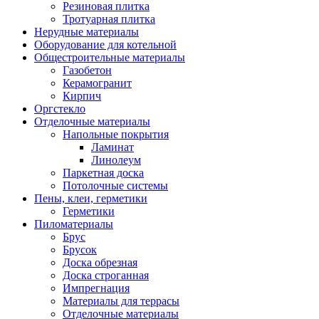
Резиновая плитка
Тротуарная плитка
Нерудные материалы
Оборудование для котельной
Общестроительные материалы
Газобетон
Керамогранит
Кирпич
Оргстекло
Отделочные материалы
Напольные покрытия
Ламинат
Линолеум
Паркетная доска
Потолочные системы
Пены, клеи, герметики
Герметики
Пиломатериалы
Брус
Брусок
Доска обрезная
Доска строганная
Импрегнация
Материалы для террасы
Отделочные материалы