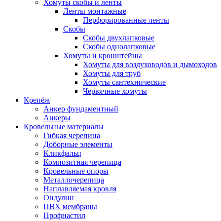
Хомуты скобы и ленты
Ленты монтажные
Перфорированные ленты
Скобы
Скобы двухлапковые
Скобы однолапковые
Хомуты и кронштейны
Хомуты для воздуховодов и дымоходов
Хомуты для труб
Хомуты сантехнические
Червячные хомуты
Крепёж
Анкер фундаментный
Анкеры
Кровельные материалы
Гибкая черепица
Доборные элементы
Кликфальц
Композитная черепица
Кровельные опоры
Металлочерепица
Наплавляемая кровля
Ондулин
ПВХ мембраны
Профнастил