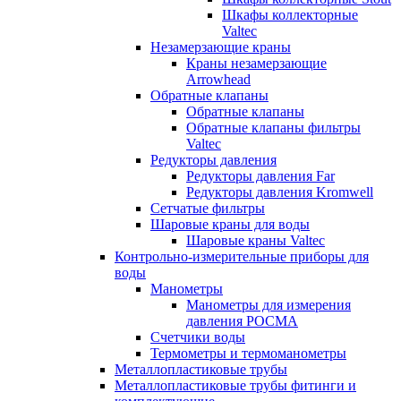
Шкафы коллекторные
Valtec
Незамерзающие краны
Краны незамерзающие
Arrowhead
Обратные клапаны
Обратные клапаны
Обратные клапаны фильтры
Valtec
Редукторы давления
Редукторы давления Far
Редукторы давления Kromwell
Сетчатые фильтры
Шаровые краны для воды
Шаровые краны Valtec
Контрольно-измерительные приборы для
воды
Манометры
Манометры для измерения
давления РОСМА
Счетчики воды
Термометры и термоманометры
Металлопластиковые трубы
Металлопластиковые трубы фитинги и