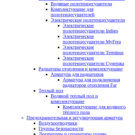
Водяные полотенцесушители
Комплектующие для
полотенцесушителей
Электрические полотенцесушители
Электрические
полотенцесушители Indigo
Электрические
полотенцесушители MyFrea
Электрические
полотенцесушители Terminus
Электрические
полотенцесушители Сунержа
Радиаторы отопления и комплектующие
Арматура для радиаторов
Арматура для подключения
радиаторов отопления Far
Теплый пол
Водяной теплый пол и
комплектующие
Комплектующие для водяного
тёплого пола
Предохранительная и регулирующая арматура
Воздухоотводчики
Группы безопасности
Деаэраторы и сепараторы шлама