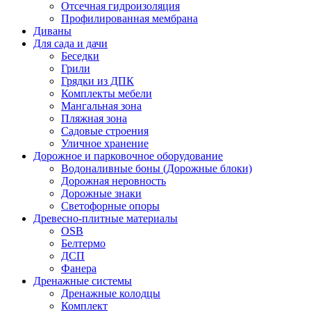
Отсечная гидроизоляция
Профилированная мембрана
Диваны
Для сада и дачи
Беседки
Грили
Грядки из ДПК
Комплекты мебели
Мангальная зона
Пляжная зона
Садовые строения
Уличное хранение
Дорожное и парковочное оборудование
Водоналивные боны (Дорожные блоки)
Дорожная неровность
Дорожные знаки
Светофорные опоры
Древесно-плитные материалы
OSB
Белтермо
ДСП
Фанера
Дренажные системы
Дренажные колодцы
Комплект