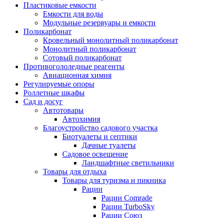
Пластиковые емкости
Емкости для воды
Модульные резервуары и емкости
Поликарбонат
Кровельный монолитный поликарбонат
Монолитный поликарбонат
Сотовый поликарбонат
Противогололедные реагенты
Авиационная химия
Регулируемые опоры
Роллетные шкафы
Сад и досуг
Автотовары
Автохимия
Благоустройство садового участка
Биотуалеты и септики
Дачные туалеты
Садовое освещение
Ландшафтные светильники
Товары для отдыха
Товары для туризма и пикника
Рации
Рации Comrade
Рации TurboSky
Рации Союз