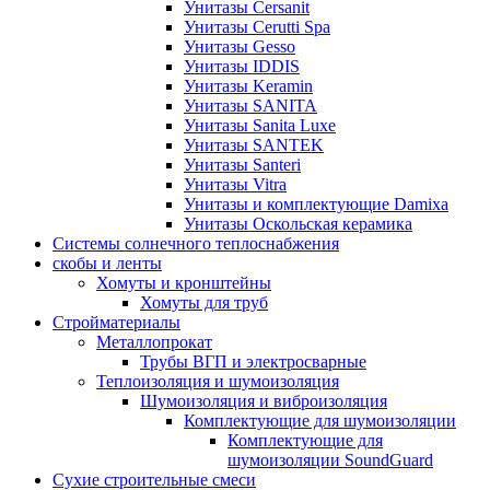
Унитазы Cersanit
Унитазы Cerutti Spa
Унитазы Gesso
Унитазы IDDIS
Унитазы Keramin
Унитазы SANITA
Унитазы Sanita Luxe
Унитазы SANTEK
Унитазы Santeri
Унитазы Vitra
Унитазы и комплектующие Damixa
Унитазы Оскольская керамика
Системы солнечного теплоснабжения
скобы и ленты
Хомуты и кронштейны
Хомуты для труб
Стройматериалы
Металлопрокат
Трубы ВГП и электросварные
Теплоизоляция и шумоизоляция
Шумоизоляция и виброизоляция
Комплектующие для шумоизоляции
Комплектующие для
шумоизоляции SoundGuard
Сухие строительные смеси