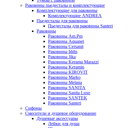
Тумбы с раковиной
Раковины пьедесталы и комплектующие
Комплектующие для раковины
Комплектующие ANDREA
Пьедесталы для раковины
Пьедесталы для раковины Santeri
Раковины
Раковины Am.Pm
Раковины Aquanet
Раковины Cersanit
Раковины Iddis
Раковины Jika
Раковины Kerama Marazzi
Раковины Keramin
Раковины KIROVIT
Раковины Marko
Раковины Melana
Раковины SANITA
Раковины Sanita Luxe
Раковины SANTEK
Раковины Santeri
Сифоны
Смесители и душевое оборудование
Душевые аксессуары
Лейки для душа