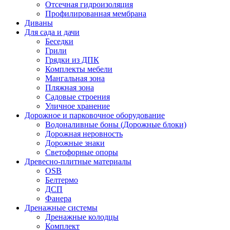
Отсечная гидроизоляция
Профилированная мембрана
Диваны
Для сада и дачи
Беседки
Грили
Грядки из ДПК
Комплекты мебели
Мангальная зона
Пляжная зона
Садовые строения
Уличное хранение
Дорожное и парковочное оборудование
Водоналивные боны (Дорожные блоки)
Дорожная неровность
Дорожные знаки
Светофорные опоры
Древесно-плитные материалы
OSB
Белтермо
ДСП
Фанера
Дренажные системы
Дренажные колодцы
Комплект