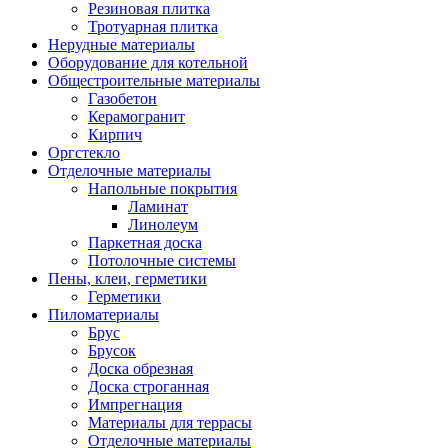
Резиновая плитка
Тротуарная плитка
Нерудные материалы
Оборудование для котельной
Общестроительные материалы
Газобетон
Керамогранит
Кирпич
Оргстекло
Отделочные материалы
Напольные покрытия
Ламинат
Линолеум
Паркетная доска
Потолочные системы
Пены, клеи, герметики
Герметики
Пиломатериалы
Брус
Брусок
Доска обрезная
Доска строганная
Импрегнация
Материалы для террасы
Отделочные материалы