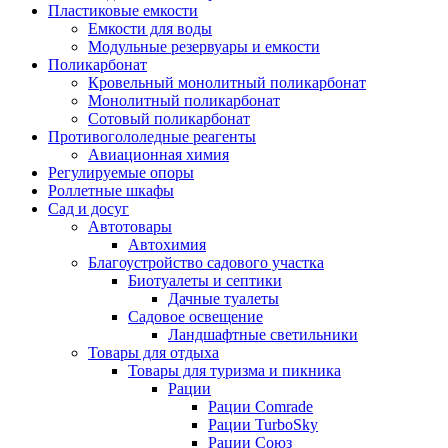
Пластиковые емкости
Емкости для воды
Модульные резервуары и емкости
Поликарбонат
Кровельный монолитный поликарбонат
Монолитный поликарбонат
Сотовый поликарбонат
Противогололедные реагенты
Авиационная химия
Регулируемые опоры
Роллетные шкафы
Сад и досуг
Автотовары
Автохимия
Благоустройство садового участка
Биотуалеты и септики
Дачные туалеты
Садовое освещение
Ландшафтные светильники
Товары для отдыха
Товары для туризма и пикника
Рации
Рации Comrade
Рации TurboSky
Рации Союз