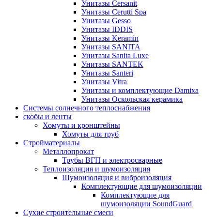
Унитазы Cersanit
Унитазы Cerutti Spa
Унитазы Gesso
Унитазы IDDIS
Унитазы Keramin
Унитазы SANITA
Унитазы Sanita Luxe
Унитазы SANTEK
Унитазы Santeri
Унитазы Vitra
Унитазы и комплектующие Damixa
Унитазы Оскольская керамика
Системы солнечного теплоснабжения
скобы и ленты
Хомуты и кронштейны
Хомуты для труб
Стройматериалы
Металлопрокат
Трубы ВГП и электросварные
Теплоизоляция и шумоизоляция
Шумоизоляция и виброизоляция
Комплектующие для шумоизоляции
Комплектующие для
шумоизоляции SoundGuard
Сухие строительные смеси