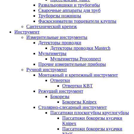
Развальцовщики и трубогибы
Сварочные аппараты для труб
Труборезы ножницы
Фаскосниматели торцеватели клуппы
Сантехнический крепеж
Инструмент
Измерительные инструменты
Детекторы проводки
Детекторы проводки Mastech
Мультиметры
Мультиметры Proconnect
Прочие измерительные приборы
Ручной инструмент
Монтажный и крепежный инструмент
Отвертки
Отвертки КВТ
Режущий инструмент
Бокорезы
Бокорезы Knipex
Столярно-слесарный инструмент
Пассатижи плоскогубцы круглогубцы
Пассатижи бокорезы кусачки
Knipex
Пассатижи бокорезы кусачки