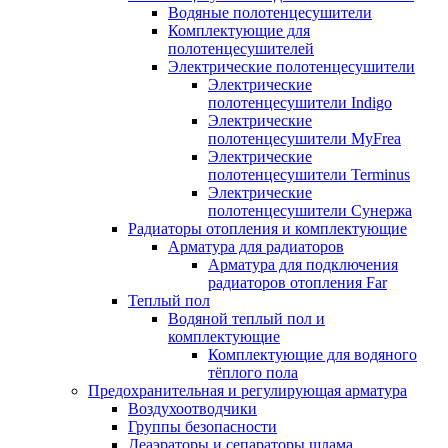
Водяные полотенцесушители
Комплектующие для
полотенцесушителей
Электрические полотенцесушители
Электрические
полотенцесушители Indigo
Электрические
полотенцесушители MyFrea
Электрические
полотенцесушители Terminus
Электрические
полотенцесушители Сунержа
Радиаторы отопления и комплектующие
Арматура для радиаторов
Арматура для подключения
радиаторов отопления Far
Теплый пол
Водяной теплый пол и
комплектующие
Комплектующие для водяного
тёплого пола
Предохранительная и регулирующая арматура
Воздухоотводчики
Группы безопасности
Деаэраторы и сепараторы шлама