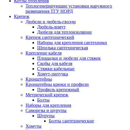
Котлы отопления
Теплогенерирующие установки наружного
размещения ТГУ НОРД
Крепеж
Дюбели и дюбель-гвозди
Дюбель-хомут
Дюбеля для теплоизоляции
Крепеж сантехнический
Наборы для крепления сантехники
Шпилька сантехническая
Крепление кабеля
Площадки и дюбели для стяжек
Скобы для кабеля
Стяжки кабельные
Хомут-липучка
Кронштейны
Кронштейны крюки и профили
Профиль крепежный
Метрический крепеж
Болты
Наборы для крепления
Саморезы и шурупы
Шурупы
Болты сантехнические
Хомуты