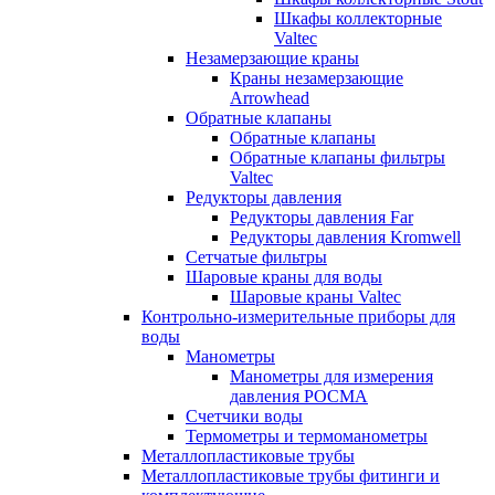
Шкафы коллекторные
Valtec
Незамерзающие краны
Краны незамерзающие
Arrowhead
Обратные клапаны
Обратные клапаны
Обратные клапаны фильтры
Valtec
Редукторы давления
Редукторы давления Far
Редукторы давления Kromwell
Сетчатые фильтры
Шаровые краны для воды
Шаровые краны Valtec
Контрольно-измерительные приборы для
воды
Манометры
Манометры для измерения
давления РОСМА
Счетчики воды
Термометры и термоманометры
Металлопластиковые трубы
Металлопластиковые трубы фитинги и