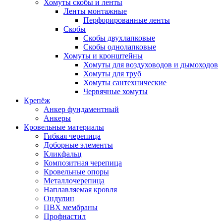
Хомуты скобы и ленты
Ленты монтажные
Перфорированные ленты
Скобы
Скобы двухлапковые
Скобы однолапковые
Хомуты и кронштейны
Хомуты для воздуховодов и дымоходов
Хомуты для труб
Хомуты сантехнические
Червячные хомуты
Крепёж
Анкер фундаментный
Анкеры
Кровельные материалы
Гибкая черепица
Доборные элементы
Кликфальц
Композитная черепица
Кровельные опоры
Металлочерепица
Наплавляемая кровля
Ондулин
ПВХ мембраны
Профнастил