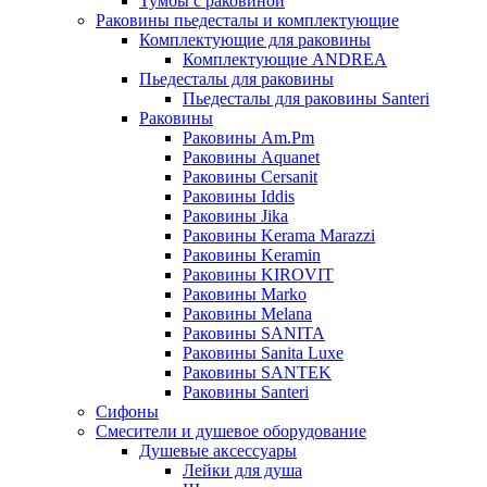
Тумбы с раковиной
Раковины пьедесталы и комплектующие
Комплектующие для раковины
Комплектующие ANDREA
Пьедесталы для раковины
Пьедесталы для раковины Santeri
Раковины
Раковины Am.Pm
Раковины Aquanet
Раковины Cersanit
Раковины Iddis
Раковины Jika
Раковины Kerama Marazzi
Раковины Keramin
Раковины KIROVIT
Раковины Marko
Раковины Melana
Раковины SANITA
Раковины Sanita Luxe
Раковины SANTEK
Раковины Santeri
Сифоны
Смесители и душевое оборудование
Душевые аксессуары
Лейки для душа