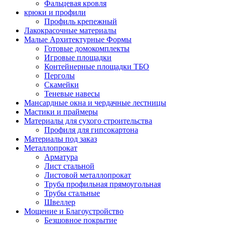
Фальцевая кровля
крюки и профили
Профиль крепежный
Лакокрасочные материалы
Малые Архитектурные Формы
Готовые домокомплекты
Игровые площадки
Контейнерные площадки ТБО
Перголы
Скамейки
Теневые навесы
Мансардные окна и чердачные лестницы
Мастики и праймеры
Материалы для сухого строительства
Профиля для гипсокартона
Материалы под заказ
Металлопрокат
Арматура
Лист стальной
Листовой металлопрокат
Труба профильная прямоугольная
Трубы стальные
Швеллер
Мощение и Благоустройство
Безшовное покрытие